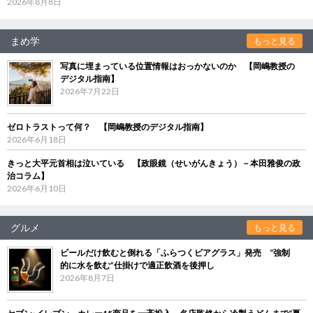
2026年8月8日
まめ学
もっと見る
写真に埋まっている位置情報はおっかないのか 【岡嶋教授の
デジタル指南】
2026年7月22日
ゼロトラストって何？ 【岡嶋教授のデジタル指南】
2026年6月18日
きっと大平元首相は泣いている 【政眼鏡（せいがんきょう）－本田雅俊の政
治コラム】
2026年6月10日
グルメ
もっと見る
ビールだけ飲むと倒れる「ふらつくビアグラス」発売 “強制
的に水を飲む”仕掛けで適正飲酒を後押し
2026年8月7日