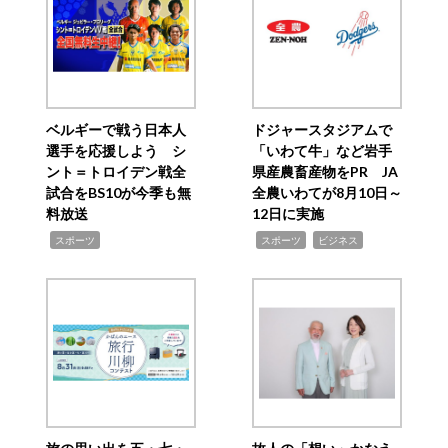
ベルギーで戦う日本人
ドジャースタジアムで
選手を応援しよう シ
「いわて牛」など岩手
ント＝トロイデン戦全
県産農畜産物をPR JA
試合をBS10が今季も無
全農いわてが8月10日～
料放送
12日に実施
,
,
,
スポーツ
スポーツ
ビジネス