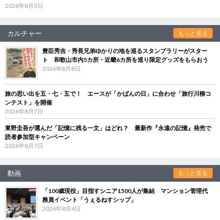
2026年8月3日
カルチャー
もっと見る
豊臣秀吉・秀長兄弟ゆかりの地を巡るスタンプラリーがスター
ト 和歌山市内5カ所・近畿6カ所を巡り限定グッズをもらおう
2026年8月8日
旅の思い出を五・七・五で！ エースが「かばんの日」に合わせ「旅行川柳コ
ンテスト」を開催
2026年8月7日
東野圭吾が選んだ「記憶に残る一文」はどれ？ 最新作『永遠の記憶』発売で
読者参加型キャンペーン
2026年8月7日
動画
もっと見る
「100歳現役」目指すシニア1500人が集結 マンション管理代
務員イベント「うぇるねすシップ」
2026年8月4日