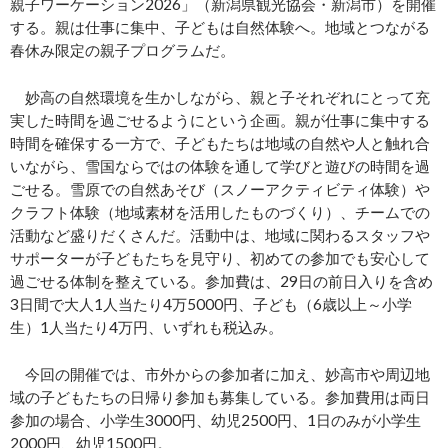
親子ワーケーション2026」（新潟県観光協会・新潟市）を開催
する。親は仕事に集中、子どもは自然体験へ。地域とつながる
春休み限定の親子プログラムだ。
妙高の自然環境を生かしながら、親と子それぞれにとって充
実した時間を過ごせるようにという企画。親が仕事に集中する
時間を確保する一方で、子どもたちは地域の自然や人と触れ合
いながら、雪国ならではの体験を通して学びと遊びの時間を過
ごせる。雪原での自然あそび（スノーアクティビティ体験）や
クラフト体験（地域素材を活用したものづくり）、チームでの
活動など盛りだくさんだ。活動中は、地域に関わるスタッフや
サポーターが子どもたちを見守り、初めての参加でも安心して
過ごせる体制を整えている。参加費は、29日の前日入りを含め
3日間で大人1人当たり4万5000円、子ども（6歳以上～小学
生）1人当たり4万円、いずれも税込み。
今回の開催では、市外からの参加者に加え、妙高市や周辺地
域の子どもたちの日帰り参加も募集している。参加費用は両日
参加の場合、小学生3000円、幼児2500円、1日のみが小学生
2000円、幼児1500円。