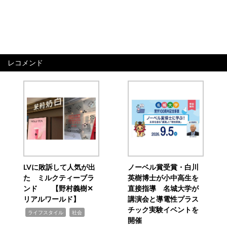
レコメンド
LVに敗訴して人気が出
ノーベル賞受賞・白川
た ミルクティーブラ
英樹博士が小中高生を
ンド 【野村義樹✕
直接指導 名城大学が
リアルワールド】
講演会と導電性プラス
チック実験イベントを
,
,
ライフスタイル
社会
開催