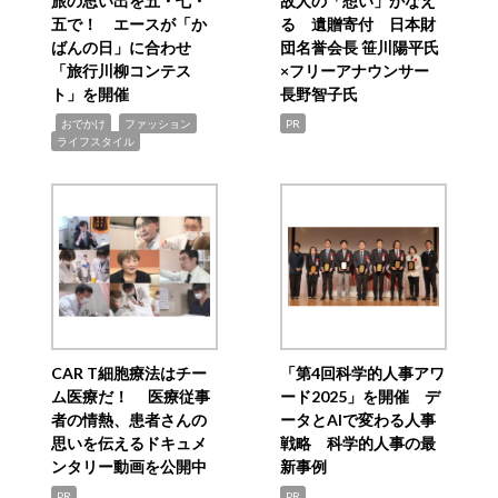
旅の思い出を五・七・
故人の「想い」かなえ
五で！ エースが「か
る 遺贈寄付 日本財
ばんの日」に合わせ
団名誉会長 笹川陽平氏
「旅行川柳コンテス
×フリーアナウンサー
ト」を開催
長野智子氏
,
,
,
おでかけ
ファッション
PR
ライフスタイル
CAR T細胞療法はチー
「第4回科学的人事アワ
ム医療だ！ 医療従事
ード2025」を開催 デ
者の情熱、患者さんの
ータとAIで変わる人事
思いを伝えるドキュメ
戦略 科学的人事の最
ンタリー動画を公開中
新事例
PR
PR