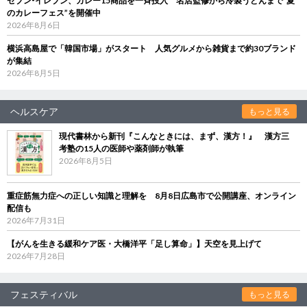
セブン‐イレブン、カレー15商品を一斉投入 名店監修から冷製うどんまで“夏
のカレーフェス”を開催中
2026年8月6日
横浜高島屋で「韓国市場」がスタート 人気グルメから雑貨まで約30ブランド
が集結
2026年8月5日
ヘルスケア
もっと見る
現代書林から新刊『こんなときには、まず、漢方！』 漢方三
考塾の15人の医師や薬剤師が執筆
2026年8月5日
重症筋無力症への正しい知識と理解を 8月8日広島市で公開講座、オンライン
配信も
2026年7月31日
【がんを生きる緩和ケア医・大橋洋平「足し算命」】天空を見上げて
2026年7月28日
フェスティバル
もっと見る