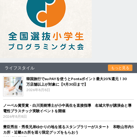
ライフスタイル
もっと見る
韓国旅行でau PAYを使うとPontaポイント最大20％還元！30
万店舗以上が対象に【9月30日まで】
2026年8月8日
ノーベル賞受賞・白川英樹博士が小中高生を直接指導 名城大学が講演会と導
電性プラスチック実験イベントを開催
2026年8月8日
豊臣秀吉・秀長兄弟ゆかりの地を巡るスタンプラリーがスタート 和歌山市内5
カ所・近畿6カ所を巡り限定グッズをもらおう