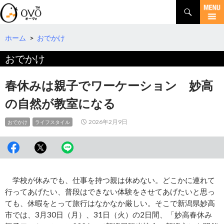
検
索
コ
ン
テ
ホーム
>
おでかけ
ン
おでかけ
ツ
へ
移
春休みは親子でワーケーション 妙高
動
の自然が教室になる
2026年2月9日
おでかけ
ライフスタイル
学校が休みでも、仕事を持つ親は休めない。どこかに連れて
行ってあげたい、普段はできない体験をさせてあげたいと思っ
ても、休暇をとって旅行はなかなか厳しい。そこで新潟県妙高
市では、3月30日（月）、31日（火）の2日間、「妙高春休み