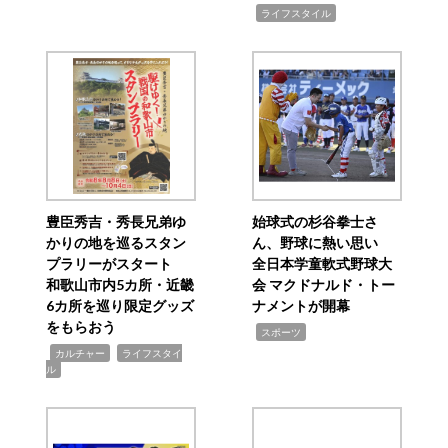
,
ライフスタイル
豊臣秀吉・秀長兄弟ゆ
始球式の杉谷拳士さ
かりの地を巡るスタン
ん、野球に熱い思い
プラリーがスタート
全日本学童軟式野球大
和歌山市内5カ所・近畿
会 マクドナルド・トー
6カ所を巡り限定グッズ
ナメントが開幕
をもらおう
,
スポーツ
,
,
カルチャー
ライフスタイ
ル