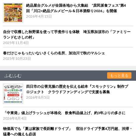
絶品屋台グルメが全国各地から大集結 “庶民派食フェス”第4
回「川口×絶品グルメビール＆日本酒祭り2026」を開催
2026年4月15日
自分で収穫した秋野菜を使って芋煮作りを体験 埼玉県加須市の「ファミリー
ランドむさしの村」
2025年11月4日
春だけじゃもったいないさくらの名所、加治川で秋のマルシェ
2025年10月23日
ふむふむ
もっと見る
四日市の公害克服の歴史を伝える絵本『スモックリン』制作プ
ロジェクト クラウドファンディングで支援を募集
2026年8月5日
「中東発」値上げラッシュが本格化 飲食料品値上げ、約3年ぶりの多さに
2026年8月4日
物価高でも「夏は家族で長距離ドライブ」 宿泊ドライブ予算4万円超、渋滞・
猛暑への備えも必須