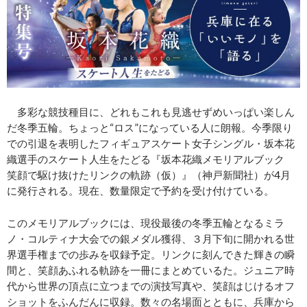
多彩な競技種目に、どれもこれも見逃せずめいっぱい楽しん
だ冬季五輪。ちょっと“ロス”になっている人に朗報。今季限り
での引退を表明したフィギュアスケート女子シングル・坂本花
織選手のスケート人生をたどる『坂本花織メモリアルブック
笑顔で駆け抜けたリンクの軌跡（仮）』（神戸新聞社）が4月
に発行される。現在、数量限定で予約を受け付けている。
このメモリアルブックには、現役最後の冬季五輪となるミラ
ノ・コルティナ大会での銀メダル獲得、３月下旬に開かれる世
界選手権までの歩みを収録予定。リンクに刻んできた輝きの瞬
間と、笑顔あふれる軌跡を一冊にまとめているた。ジュニア時
代から世界の頂点に立つまでの演技写真や、笑顔はじけるオフ
ショットをふんだんに収録。数々の名場面とともに、兵庫から