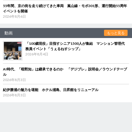
55年間、京の街を走り続けてきた車両 嵐山線・モボ301形、運行開始55周年
イベントを開催
2026年8月6日
動画
もっと見る
「100歳現役」目指すシニア1500人が集結 マンション管理代
務員イベント「うぇるねすシップ」
2026年8月4日
AI時代、「暗黙知」は継承できるのか 「デジブレ」説明会／ラウンドテーブ
ル
2026年8月3日
紀伊勝浦の魅力を堪能 ホテル浦島、日昇館をリニューアル
2026年8月3日