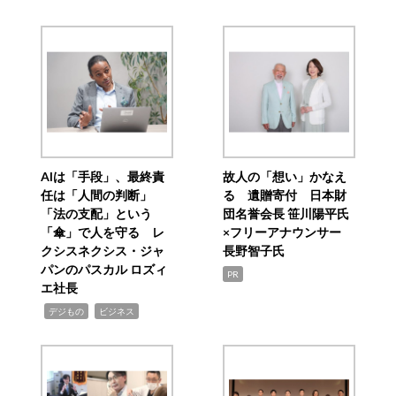
AIは「手段」、最終責
故人の「想い」かなえ
任は「人間の判断」
る 遺贈寄付 日本財
「法の支配」という
団名誉会長 笹川陽平氏
「傘」で人を守る レ
×フリーアナウンサー
クシスネクシス・ジャ
長野智子氏
パンのパスカル ロズィ
PR
エ社長
,
,
デジもの
ビジネス