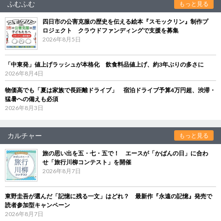
ふむふむ
もっと見る
四日市の公害克服の歴史を伝える絵本『スモックリン』制作プ
ロジェクト クラウドファンディングで支援を募集
2026年8月5日
「中東発」値上げラッシュが本格化 飲食料品値上げ、約3年ぶりの多さに
2026年8月4日
物価高でも「夏は家族で長距離ドライブ」 宿泊ドライブ予算4万円超、渋滞・
猛暑への備えも必須
2026年8月3日
カルチャー
もっと見る
旅の思い出を五・七・五で！ エースが「かばんの日」に合わ
せ「旅行川柳コンテスト」を開催
2026年8月7日
東野圭吾が選んだ「記憶に残る一文」はどれ？ 最新作『永遠の記憶』発売で
読者参加型キャンペーン
2026年8月7日