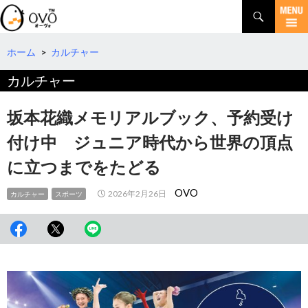
検
索
コ
ン
テ
ホーム
>
カルチャー
ン
カルチャー
ツ
へ
移
坂本花織メモリアルブック、予約受け
動
付け中 ジュニア時代から世界の頂点
に立つまでをたどる
OVO
2026年2月26日
カルチャー
スポーツ