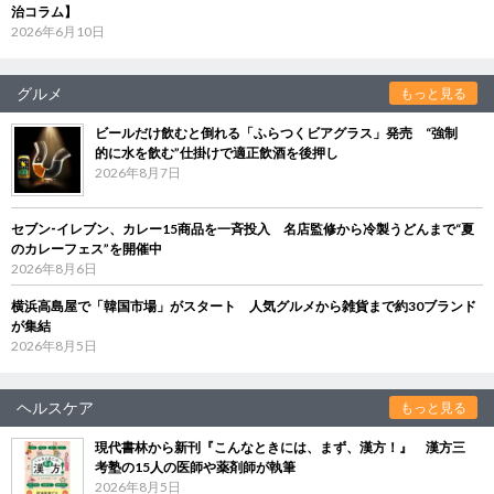
治コラム】
2026年6月10日
グルメ
もっと見る
ビールだけ飲むと倒れる「ふらつくビアグラス」発売 “強制
的に水を飲む”仕掛けで適正飲酒を後押し
2026年8月7日
セブン‐イレブン、カレー15商品を一斉投入 名店監修から冷製うどんまで“夏
のカレーフェス”を開催中
2026年8月6日
横浜高島屋で「韓国市場」がスタート 人気グルメから雑貨まで約30ブランド
が集結
2026年8月5日
ヘルスケア
もっと見る
現代書林から新刊『こんなときには、まず、漢方！』 漢方三
考塾の15人の医師や薬剤師が執筆
2026年8月5日