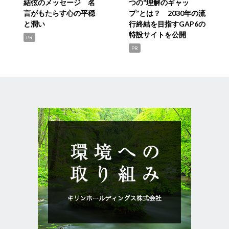
結弦のメッセージ 名
つの“理解のギャッ
言がもたらす心の平穏
プ”とは？ 2030年の流
と潤い
行終結を目指すGAP6の
特設サイトを公開
PR
PR