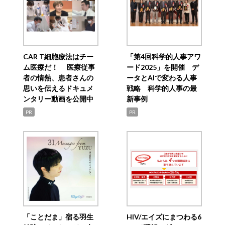
CAR T細胞療法はチー
「第4回科学的人事アワ
ム医療だ！ 医療従事
ード2025」を開催 デ
者の情熱、患者さんの
ータとAIで変わる人事
思いを伝えるドキュメ
戦略 科学的人事の最
ンタリー動画を公開中
新事例
PR
PR
「ことだま」宿る羽生
HIV/エイズにまつわる6