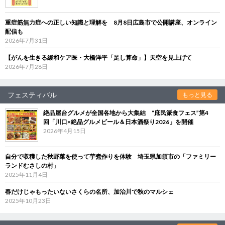
重症筋無力症への正しい知識と理解を 8月8日広島市で公開講座、オンライン
配信も
2026年7月31日
【がんを生きる緩和ケア医・大橋洋平「足し算命」】天空を見上げて
2026年7月28日
フェスティバル
もっと見る
絶品屋台グルメが全国各地から大集結 “庶民派食フェス”第4
回「川口×絶品グルメビール＆日本酒祭り2026」を開催
2026年4月15日
自分で収穫した秋野菜を使って芋煮作りを体験 埼玉県加須市の「ファミリー
ランドむさしの村」
2025年11月4日
春だけじゃもったいないさくらの名所、加治川で秋のマルシェ
2025年10月23日