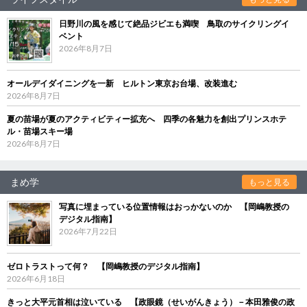
日野川の風を感じて絶品ジビエも満喫 鳥取のサイクリングイ
ベント
2026年8月7日
オールデイダイニングを一新 ヒルトン東京お台場、改装進む
2026年8月7日
夏の苗場が夏のアクティビティー拡充へ 四季の各魅力を創出プリンスホテ
ル・苗場スキー場
2026年8月7日
まめ学
もっと見る
写真に埋まっている位置情報はおっかないのか 【岡嶋教授の
デジタル指南】
2026年7月22日
ゼロトラストって何？ 【岡嶋教授のデジタル指南】
2026年6月18日
きっと大平元首相は泣いている 【政眼鏡（せいがんきょう）－本田雅俊の政