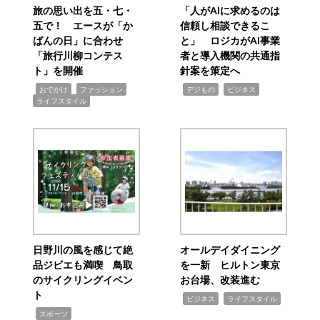
旅の思い出を五・七・
「人がAIに求めるのは
五で！ エースが「か
信頼し相談できるこ
ばんの日」に合わせ
と」 ロジカがAI事業
「旅行川柳コンテス
者と導入機関の共通指
ト」を開催
針案を策定へ
,
,
,
,
,
おでかけ
ファッション
デジもの
ビジネス
ライフスタイル
日野川の風を感じて絶
オールデイダイニング
品ジビエも満喫 鳥取
を一新 ヒルトン東京
のサイクリングイベン
お台場、改装進む
ト
,
,
ビジネス
ライフスタイル
,
スポーツ