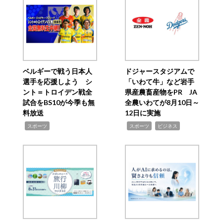
ベルギーで戦う日本人
ドジャースタジアムで
選手を応援しよう シ
「いわて牛」など岩手
ント＝トロイデン戦全
県産農畜産物をPR JA
試合をBS10が今季も無
全農いわてが8月10日～
料放送
12日に実施
,
,
,
スポーツ
スポーツ
ビジネス