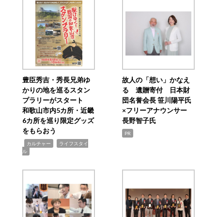
豊臣秀吉・秀長兄弟ゆ
故人の「想い」かなえ
かりの地を巡るスタン
る 遺贈寄付 日本財
プラリーがスタート
団名誉会長 笹川陽平氏
和歌山市内5カ所・近畿
×フリーアナウンサー
6カ所を巡り限定グッズ
長野智子氏
をもらおう
PR
,
,
カルチャー
ライフスタイ
ル