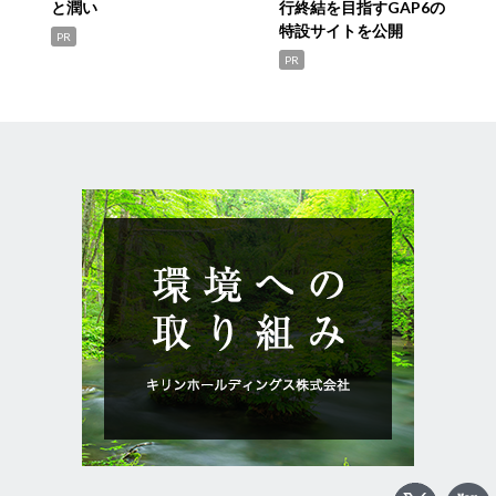
と潤い
行終結を目指すGAP6の
特設サイトを公開
PR
PR