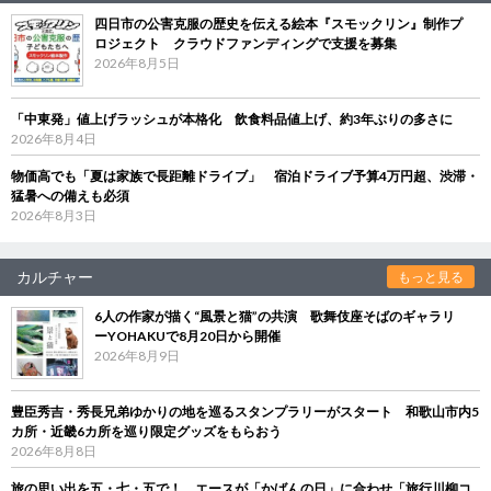
四日市の公害克服の歴史を伝える絵本『スモックリン』制作プ
ロジェクト クラウドファンディングで支援を募集
2026年8月5日
「中東発」値上げラッシュが本格化 飲食料品値上げ、約3年ぶりの多さに
2026年8月4日
物価高でも「夏は家族で長距離ドライブ」 宿泊ドライブ予算4万円超、渋滞・
猛暑への備えも必須
2026年8月3日
カルチャー
もっと見る
6人の作家が描く“風景と猫”の共演 歌舞伎座そばのギャラリ
ーYOHAKUで8月20日から開催
2026年8月9日
豊臣秀吉・秀長兄弟ゆかりの地を巡るスタンプラリーがスタート 和歌山市内5
カ所・近畿6カ所を巡り限定グッズをもらおう
2026年8月8日
旅の思い出を五・七・五で！ エースが「かばんの日」に合わせ「旅行川柳コ