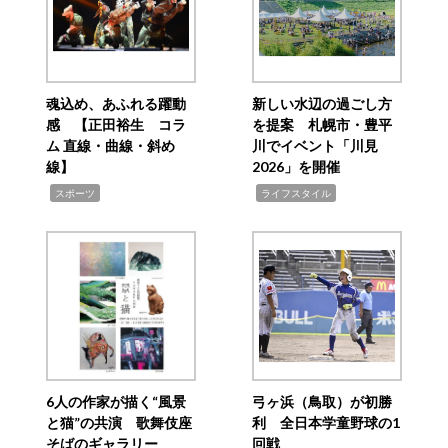
魂込め、あふれる躍動
新しい水辺の過ごし方
感 【正田裕生 コラ
を提案 札幌市・豊平
ム 直線・曲線・斜め
川でイベント「川見
線】
2026」を開催
,
,
スポーツ
ライフスタイル
6人の作家が描く“風景
弓ヶ浜（鳥取）が初勝
と猫”の共演 歌舞伎座
利 全日本学童野球の1
そばのギャラリー
回戦