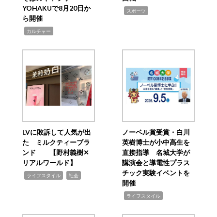
YOHAKUで8月20日か
,
スポーツ
ら開催
,
カルチャー
LVに敗訴して人気が出
ノーベル賞受賞・白川
た ミルクティーブラ
英樹博士が小中高生を
ンド 【野村義樹✕
直接指導 名城大学が
リアルワールド】
講演会と導電性プラス
チック実験イベントを
,
,
ライフスタイル
社会
開催
,
ライフスタイル