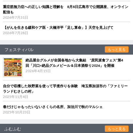
重症筋無力症への正しい知識と理解を 8月8日広島市で公開講座、オンライン
配信も
2026年7月31日
【がんを生きる緩和ケア医・大橋洋平「足し算命」】天空を見上げて
2026年7月28日
フェスティバル
もっと見る
絶品屋台グルメが全国各地から大集結 “庶民派食フェス”第4
回「川口×絶品グルメビール＆日本酒祭り2026」を開催
2026年4月15日
自分で収穫した秋野菜を使って芋煮作りを体験 埼玉県加須市の「ファミリー
ランドむさしの村」
2025年11月4日
春だけじゃもったいないさくらの名所、加治川で秋のマルシェ
2025年10月23日
ふむふむ
もっと見る