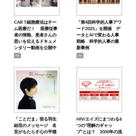
CAR T細胞療法はチー
「第4回科学的人事アワ
ム医療だ！ 医療従事
ード2025」を開催 デ
者の情熱、患者さんの
ータとAIで変わる人事
思いを伝えるドキュメ
戦略 科学的人事の最
ンタリー動画を公開中
新事例
PR
PR
「ことだま」宿る羽生
HIV/エイズにまつわる6
結弦のメッセージ 名
つの“理解のギャッ
言がもたらす心の平穏
プ”とは？ 2030年の流