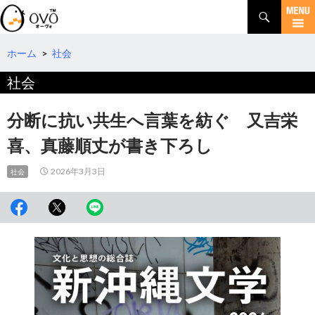
検
索
コ
ン
テ
ホーム
>
社会
ン
社会
ツ
へ
移
分断に抗い共生へ言葉を紡ぐ 又吉栄
動
喜、真藤順丈が書き下ろし
2026年3月3日
社会