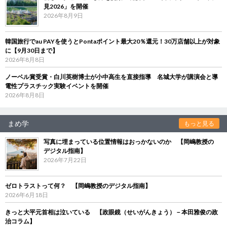
見2026」を開催
2026年8月9日
韓国旅行でau PAYを使うとPontaポイント最大20％還元！30万店舗以上が対象
に【9月30日まで】
2026年8月8日
ノーベル賞受賞・白川英樹博士が小中高生を直接指導 名城大学が講演会と導
電性プラスチック実験イベントを開催
2026年8月8日
まめ学
もっと見る
写真に埋まっている位置情報はおっかないのか 【岡嶋教授の
デジタル指南】
2026年7月22日
ゼロトラストって何？ 【岡嶋教授のデジタル指南】
2026年6月18日
きっと大平元首相は泣いている 【政眼鏡（せいがんきょう）－本田雅俊の政
治コラム】