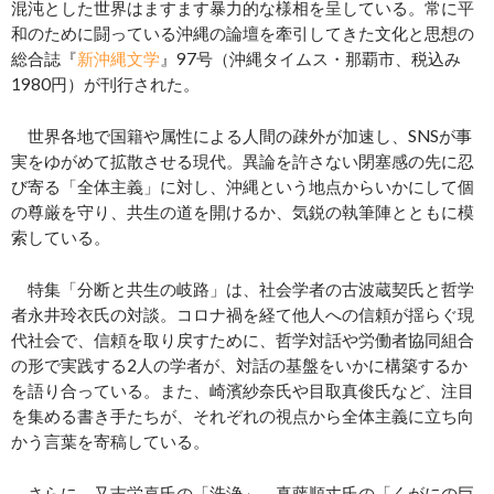
混沌とした世界はますます暴力的な様相を呈している。常に平
和のために闘っている沖縄の論壇を牽引してきた文化と思想の
総合誌『
新沖縄文学
』97号（沖縄タイムス・那覇市、税込み
1980円）が刊行された。
世界各地で国籍や属性による人間の疎外が加速し、SNSが事
実をゆがめて拡散させる現代。異論を許さない閉塞感の先に忍
び寄る「全体主義」に対し、沖縄という地点からいかにして個
の尊厳を守り、共生の道を開けるか、気鋭の執筆陣とともに模
索している。
特集「分断と共生の岐路」は、社会学者の古波蔵契氏と哲学
者永井玲衣氏の対談。コロナ禍を経て他人への信頼が揺らぐ現
代社会で、信頼を取り戻すために、哲学対話や労働者協同組合
の形で実践する2人の学者が、対話の基盤をいかに構築するか
を語り合っている。また、崎濱紗奈氏や目取真俊氏など、注目
を集める書き手たちが、それぞれの視点から全体主義に立ち向
かう言葉を寄稿している。
さらに、又吉栄喜氏の「洗浄」、真藤順丈氏の「くがにの巨