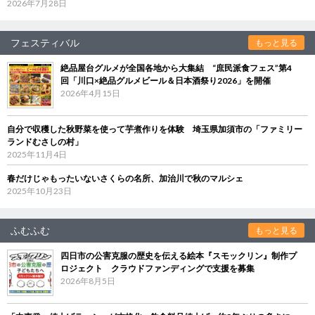
2026年7月28日
フェスティバル
もっと見る
絶品屋台グルメが全国各地から大集結 “庶民派食フェス”第4
回「川口×絶品グルメビール＆日本酒祭り2026」を開催
2026年4月15日
自分で収穫した秋野菜を使って芋煮作りを体験 埼玉県加須市の「ファミリー
ランドむさしの村」
2025年11月4日
春だけじゃもったいないさくらの名所、加治川で秋のマルシェ
2025年10月23日
ふむふむ
もっと見る
四日市の公害克服の歴史を伝える絵本『スモックリン』制作プ
ロジェクト クラウドファンディングで支援を募集
2026年8月5日