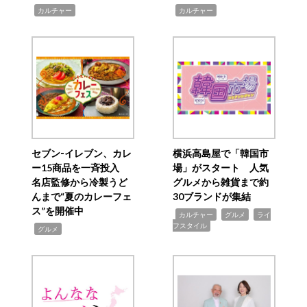
,
,
カルチャー
カルチャー
セブン‐イレブン、カレ
横浜高島屋で「韓国市
ー15商品を一斉投入
場」がスタート 人気
名店監修から冷製うど
グルメから雑貨まで約
んまで“夏のカレーフェ
30ブランドが集結
ス”を開催中
,
,
,
カルチャー
グルメ
ライ
フスタイル
,
グルメ