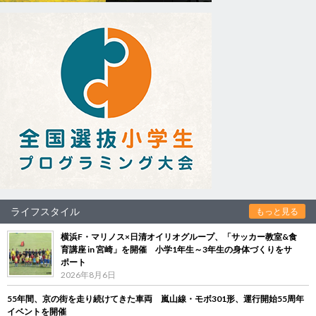
ライフスタイル
もっと見る
横浜F・マリノス×日清オイリオグループ、「サッカー教室&食
育講座 in 宮崎」を開催 小学1年生～3年生の身体づくりをサ
ポート
2026年8月6日
55年間、京の街を走り続けてきた車両 嵐山線・モボ301形、運行開始55周年
イベントを開催