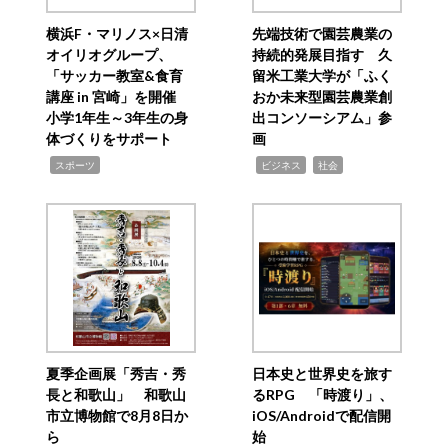
横浜F・マリノス×日清
先端技術で園芸農業の
オイリオグループ、
持続的発展目指す 久
「サッカー教室&食育
留米工業大学が「ふく
講座 in 宮崎」を開催
おか未来型園芸農業創
小学1年生～3年生の身
出コンソーシアム」参
体づくりをサポート
画
,
,
,
スポーツ
ビジネス
社会
夏季企画展「秀吉・秀
日本史と世界史を旅す
長と和歌山」 和歌山
るRPG 「時渡り」、
市立博物館で8月8日か
iOS/Androidで配信開
ら
始