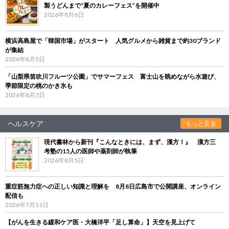
製うどんまで“夏のカレーフェス”を開催中
2026年8月6日
横浜高島屋で「韓国市場」がスタート 人気グルメから雑貨まで約30ブランド
が集結
2026年8月5日
「山梨県笛吹川フルーツ公園」でサマーフェス 富士山を眺めながら水遊び、
季節限定の桃のかき氷も
2026年8月3日
ヘルスケア
もっと見る
現代書林から新刊『こんなときには、まず、漢方！』 漢方三
考塾の15人の医師や薬剤師が執筆
2026年8月5日
重症筋無力症への正しい知識と理解を 8月8日広島市で公開講座、オンライン
配信も
2026年7月31日
【がんを生きる緩和ケア医・大橋洋平「足し算命」】天空を見上げて