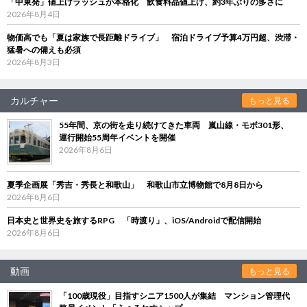
「中東発」値上げラッシュが本格化 飲食料品値上げ、約3年ぶりの多さに
2026年8月4日
物価高でも「夏は家族で長距離ドライブ」 宿泊ドライブ予算4万円超、渋滞・
猛暑への備えも必須
2026年8月3日
カルチャー
もっと見る
55年間、京の街を走り続けてきた車両 嵐山線・モボ301形、
運行開始55周年イベントを開催
2026年8月6日
夏季企画展「秀吉・秀長と和歌山」 和歌山市立博物館で8月8日から
2026年8月6日
日本史と世界史を旅するRPG 「時渡り」、iOS/Androidで配信開始
2026年8月6日
動画
もっと見る
「100歳現役」目指すシニア1500人が集結 マンション管理代