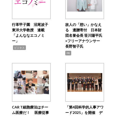
行革甲子園 沼尾波子
故人の「想い」かなえ
東洋大学教授 連載
る 遺贈寄付 日本財
「よんななエコノミ
団名誉会長 笹川陽平氏
ー」
×フリーアナウンサー
長野智子氏
,
ビジネス
PR
CAR T細胞療法はチー
「第4回科学的人事アワ
ム医療だ！ 医療従事
ード2025」を開催 デ