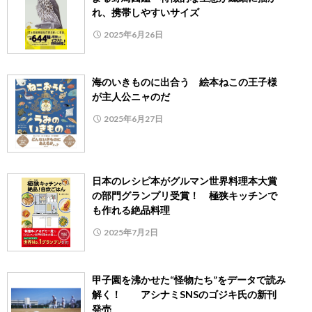
れ、携帯しやすいサイズ
2025年6月26日
海のいきものに出合う 絵本ねこの王子様
が主人公ニャのだ
2025年6月27日
日本のレシピ本がグルマン世界料理本大賞
の部門グランプリ受賞！ 極狭キッチンで
も作れる絶品料理
2025年7月2日
甲子園を沸かせた“怪物たち”をデータで読み
解く！ アシナミSNSのゴジキ氏の新刊
発売