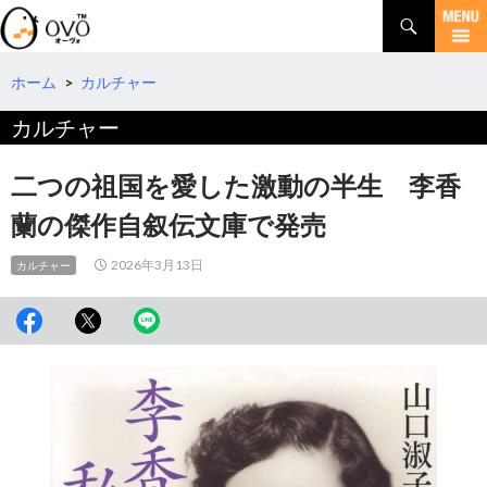
検
索
コ
ン
テ
ホーム
>
カルチャー
ン
カルチャー
ツ
へ
移
二つの祖国を愛した激動の半生 李香
動
蘭の傑作自叙伝文庫で発売
2026年3月13日
カルチャー