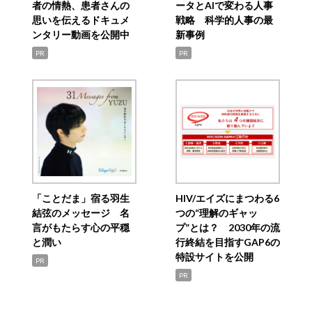
者の情熱、患者さんの
ータとAIで変わる人事
思いを伝えるドキュメ
戦略 科学的人事の最
ンタリー動画を公開中
新事例
PR
PR
「ことだま」宿る羽生
HIV/エイズにまつわる6
結弦のメッセージ 名
つの“理解のギャッ
言がもたらす心の平穏
プ”とは？ 2030年の流
と潤い
行終結を目指すGAP6の
特設サイトを公開
PR
PR