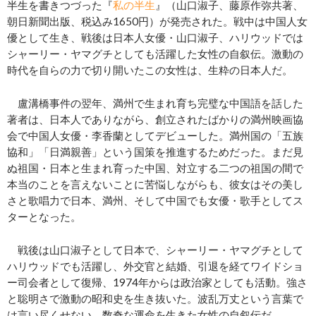
半生を書きつづった『
私の半生
』（山口淑子、藤原作弥共著、
朝日新聞出版、税込み1650円）が発売された。戦中は中国人女
優として生き、戦後は日本人女優・山口淑子、ハリウッドでは
シャーリー・ヤマグチとしても活躍した女性の自叙伝。激動の
時代を自らの力で切り開いたこの女性は、生粋の日本人だ。
盧溝橋事件の翌年、満州で生まれ育ち完璧な中国語を話した
著者は、日本人でありながら、創立されたばかりの満州映画協
会で中国人女優・李香蘭としてデビューした。満州国の「五族
協和」「日満親善」という国策を推進するためだった。まだ見
ぬ祖国・日本と生まれ育った中国、対立する二つの祖国の間で
本当のことを言えないことに苦悩しながらも、彼女はその美し
さと歌唱力で日本、満州、そして中国でも女優・歌手としてス
ターとなった。
戦後は山口淑子として日本で、シャーリー・ヤマグチとして
ハリウッドでも活躍し、外交官と結婚、引退を経てワイドショ
ー司会者として復帰、1974年からは政治家としても活動。強さ
と聡明さで激動の昭和史を生き抜いた。波乱万丈という言葉で
は言い尽くせない、数奇な運命を生きた女性の自叙伝だ。