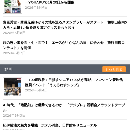
ーYOHAKUで8月20日から開催
2026年8月9日
豊臣秀吉・秀長兄弟ゆかりの地を巡るスタンプラリーがスタート 和歌山市内5
カ所・近畿6カ所を巡り限定グッズをもらおう
2026年8月8日
旅の思い出を五・七・五で！ エースが「かばんの日」に合わせ「旅行川柳コ
ンテスト」を開催
2026年8月7日
動画
もっと見る
「100歳現役」目指すシニア1500人が集結 マンション管理代
務員イベント「うぇるねすシップ」
2026年8月4日
AI時代、「暗黙知」は継承できるのか 「デジブレ」説明会／ラウンドテーブ
ル
2026年8月3日
紀伊勝浦の魅力を堪能 ホテル浦島、日昇館をリニューアル