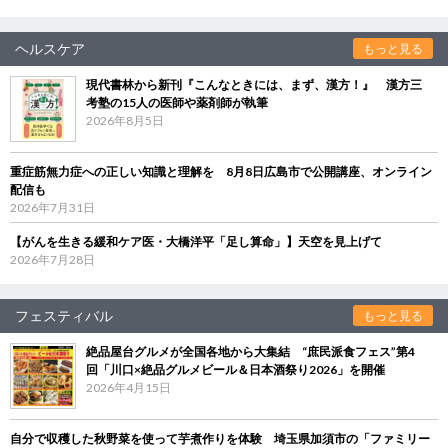
ヘルスケア
もっと見る
現代書林から新刊『こんなときには、まず、漢方！』 漢方三
考塾の15人の医師や薬剤師が執筆
2026年8月5日
重症筋無力症への正しい知識と理解を 8月8日広島市で公開講座、オンライン
配信も
2026年7月31日
【がんを生きる緩和ケア医・大橋洋平「足し算命」】天空を見上げて
2026年7月28日
フェスティバル
もっと見る
絶品屋台グルメが全国各地から大集結 “庶民派食フェス”第4
回「川口×絶品グルメビール＆日本酒祭り2026」を開催
2026年4月15日
自分で収穫した秋野菜を使って芋煮作りを体験 埼玉県加須市の「ファミリー