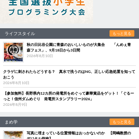
ライフスタイル
もっと見る
秋の日比谷公園に青森のおいしいものが大集合 「んめぇ青
森フェス」、9月18日から3日間
2026年8月10日
クラゲに刺されたらどうする？ 真水で洗うのはNG、正しい応急処置を知って
おこう
2026年8月10日
【参加無料】長野県内12カ所の発電所をめぐって豪華賞品をゲット！「ぐるー
っと！信州ダムめぐり 発電所スタンプラリー2026」
2026年8月9日
まめ学
もっと見る
写真に埋まっている位置情報はおっかないのか 【岡嶋教授の
デジタル指南】