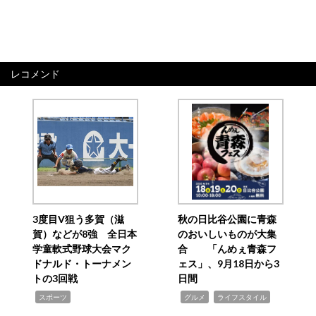
レコメンド
3度目V狙う多賀（滋
秋の日比谷公園に青森
賀）などが8強 全日本
のおいしいものが大集
学童軟式野球大会マク
合 「んめぇ青森フ
ドナルド・トーナメン
ェス」、9月18日から3
トの3回戦
日間
,
,
,
スポーツ
グルメ
ライフスタイル