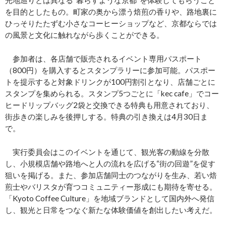
光地巡りとは異なる“暮らすような京都”を体験してもらうこと
を目的としたもの。町家の奥から漂う焙煎の香りや、路地裏に
ひっそりたたずむ小さなコーヒーショップなど、京都ならでは
の風景と文化に触れながら歩くことができる。
参加者は、各店舗で販売されるイベント専用パスポート
（800円）を購入するとスタンプラリーに参加可能。パスポー
トを提示すると対象ドリンクが100円割引となり、店舗ごとに
スタンプを集められる。スタンプ5つごとに「kec cafe」でコー
ヒードリップバッグ2袋と交換できる特典も用意されており、
街歩きの楽しみを後押しする。特典の引き換えは4月30日ま
で。
実行委員会はこのイベントを通じて、観光客の動線を分散
し、小規模店舗や路地へと人の流れを広げる“街の回遊”を促す
狙いを掲げる。また、参加店舗同士のつながりを生み、若い焙
煎士やバリスタが育つコミュニティー形成にも期待を寄せる。
「Kyoto Coffee Culture」を地域ブランドとして国内外へ発信
し、観光と日常をつなぐ新たな体験価値を創出したい考えだ。