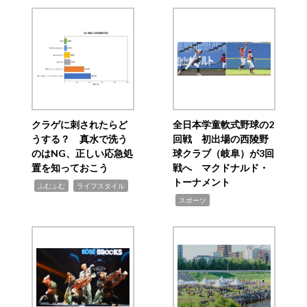
クラゲに刺されたらど
全日本学童軟式野球の2
うする？ 真水で洗う
回戦 初出場の西陵野
のはNG、正しい応急処
球クラブ（岐阜）が3回
置を知っておこう
戦へ マクドナルド・
トーナメント
,
,
ふむふむ
ライフスタイル
,
スポーツ