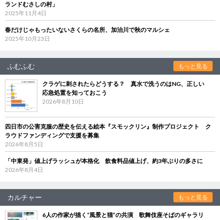
ランドむさしの村」
2025年11月4日
春だけじゃもったいないさくらの名所、加治川で秋のマルシェ
2025年10月23日
ふむふむ
もっと見る
クラゲに刺されたらどうする？ 真水で洗うのはNG、正しい
応急処置を知っておこう
2026年8月10日
四日市の公害克服の歴史を伝える絵本『スモックリン』制作プロジェクト ク
ラウドファンディングで支援を募集
2026年8月5日
「中東発」値上げラッシュが本格化 飲食料品値上げ、約3年ぶりの多さに
2026年8月4日
カルチャー
もっと見る
6人の作家が描く“風景と猫”の共演 歌舞伎座そばのギャラリ