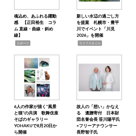
魂込め、あふれる躍動
新しい水辺の過ごし方
感 【正田裕生 コラ
を提案 札幌市・豊平
ム 直線・曲線・斜め
川でイベント「川見
線】
2026」を開催
,
,
スポーツ
ライフスタイル
6人の作家が描く“風景
故人の「想い」かなえ
と猫”の共演 歌舞伎座
る 遺贈寄付 日本財
そばのギャラリー
団名誉会長 笹川陽平氏
YOHAKUで8月20日か
×フリーアナウンサー
ら開催
長野智子氏