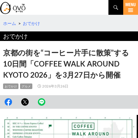
検
索
コ
ン
テ
ホーム
>
おでかけ
ン
おでかけ
ツ
へ
移
京都の街を“コーヒー片手に散策”する
動
10日間「COFFEE WALK AROUND
KYOTO 2026」を3月27日から開催
2026年3月26日
おでかけ
グルメ