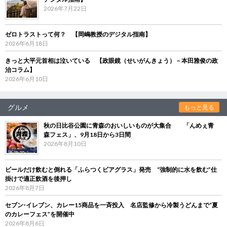
2026年7月22日
ゼロトラストって何？ 【岡嶋教授のデジタル指南】
2026年6月18日
きっと大平元首相は泣いている 【政眼鏡（せいがんきょう）－本田雅俊の政
治コラム】
2026年6月10日
グルメ
もっと見る
秋の日比谷公園に青森のおいしいものが大集合 「んめぇ青
森フェス」、9月18日から3日間
2026年8月10日
ビールだけ飲むと倒れる「ふらつくビアグラス」発売 “強制的に水を飲む”仕
掛けで適正飲酒を後押し
2026年8月7日
セブン‐イレブン、カレー15商品を一斉投入 名店監修から冷製うどんまで“夏
のカレーフェス”を開催中
2026年8月6日