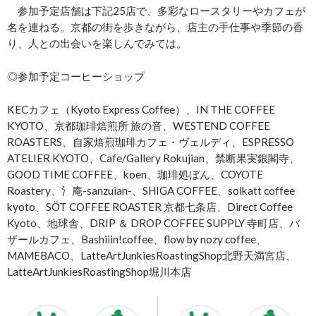
参加予定店舗は下記25店で、多彩なロースタリーやカフェが
名を連ねる。京都の街を歩きながら、店主の手仕事や季節の香
り、人との出会いを楽しんでみては。
◎参加予定コーヒーショップ
KECカフェ（Kyoto Express Coffee）、IN THE COFFEE
KYOTO、京都珈琲焙煎所 旅の音、WESTEND COFFEE
ROASTERS、自家焙煎珈琲カフェ・ヴェルディ、ESPRESSO
ATELIER KYOTO、Cafe/Gallery Rokujian、禁断果実銀閣寺、
GOOD TIME COFFEE、koen、珈琲処ぼん、COYOTE
Roastery、氵庵-sanzuian-、SHIGA COFFEE、solkatt coffee
kyoto、SÖT COFFEE ROASTER 京都七条店、Direct Coffee
Kyoto、地球舎、DRIP ＆ DROP COFFEE SUPPLY 寺町店、バ
ザールカフェ、Bashiiin!coffee、flow by nozy coffee、
MAMEBACO、LatteArtJunkiesRoastingShop北野天満宮店、
LatteArtJunkiesRoastingShop堀川本店