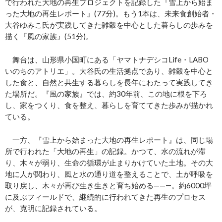
で行われた大地の再生プロジェクトを記録した『雪上から始ま
った大地の再生レポート』(77分)。もう1本は、未来食創始者・
大谷ゆみこ氏が実践してきた雑穀を中心とした暮らしの歩みを
描く『風の家族』(51分)。
舞台は、山形県小国町にある「ヤマトナデシコLife・LABO
いのちのアトリエ」。大谷氏の生活拠点であり、雑穀を中心と
した食と、自然と共生する暮らしを長年にわたって実践してき
た場所だ。『風の家族』では、約30年前、この地に根を下ろ
し、家をつくり、食を整え、暮らしを育ててきた歩みが描かれ
ている。
一方、『雪上から始まった大地の再生レポート』は、同じ場
所で行われた「大地の再生」の記録。かつて、水の流れが滞
り、木々が弱り、生命の循環が止まりかけていた土地。その大
地に人が関わり、風と水の通り道を整えることで、土が呼吸を
取り戻し、木々が再び生き生きと育ち始める——―。約6000坪
に及ぶフィールドで、継続的に行われてきた再生のプロセス
が、克明に記録されている。