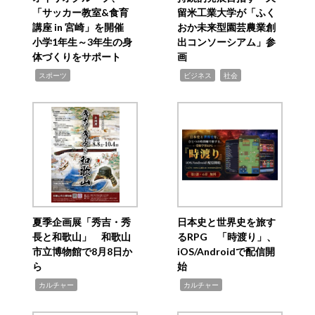
「サッカー教室&食育
留米工業大学が「ふく
講座 in 宮崎」を開催
おか未来型園芸農業創
小学1年生～3年生の身
出コンソーシアム」参
体づくりをサポート
画
,
,
,
スポーツ
ビジネス
社会
夏季企画展「秀吉・秀
日本史と世界史を旅す
長と和歌山」 和歌山
るRPG 「時渡り」、
市立博物館で8月8日か
iOS/Androidで配信開
ら
始
,
,
カルチャー
カルチャー