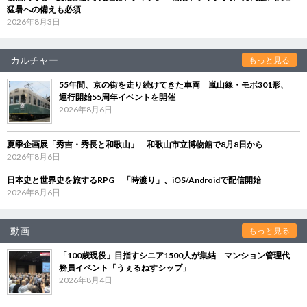
猛暑への備えも必須
2026年8月3日
カルチャー
もっと見る
55年間、京の街を走り続けてきた車両 嵐山線・モボ301形、
運行開始55周年イベントを開催
2026年8月6日
夏季企画展「秀吉・秀長と和歌山」 和歌山市立博物館で8月8日から
2026年8月6日
日本史と世界史を旅するRPG 「時渡り」、iOS/Androidで配信開始
2026年8月6日
動画
もっと見る
「100歳現役」目指すシニア1500人が集結 マンション管理代
務員イベント「うぇるねすシップ」
2026年8月4日