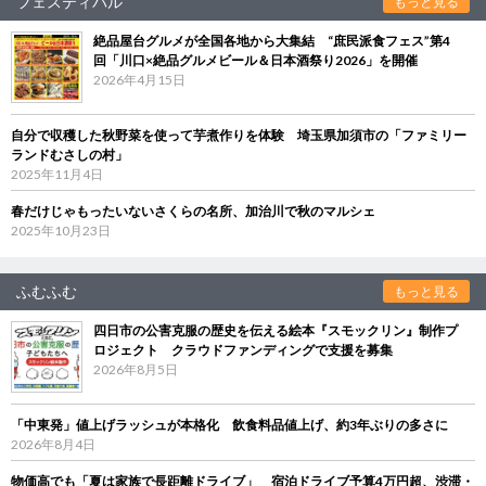
フェスティバル
もっと見る
絶品屋台グルメが全国各地から大集結 “庶民派食フェス”第4
回「川口×絶品グルメビール＆日本酒祭り2026」を開催
2026年4月15日
自分で収穫した秋野菜を使って芋煮作りを体験 埼玉県加須市の「ファミリー
ランドむさしの村」
2025年11月4日
春だけじゃもったいないさくらの名所、加治川で秋のマルシェ
2025年10月23日
ふむふむ
もっと見る
四日市の公害克服の歴史を伝える絵本『スモックリン』制作プ
ロジェクト クラウドファンディングで支援を募集
2026年8月5日
「中東発」値上げラッシュが本格化 飲食料品値上げ、約3年ぶりの多さに
2026年8月4日
物価高でも「夏は家族で長距離ドライブ」 宿泊ドライブ予算4万円超、渋滞・