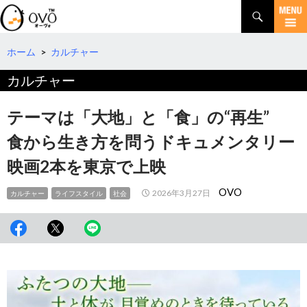
検
索
コ
ン
テ
ホーム
>
カルチャー
ン
カルチャー
ツ
へ
移
テーマは「大地」と「食」の“再生”
動
食から生き方を問うドキュメンタリー
映画2本を東京で上映
OVO
2026年3月27日
カルチャー
ライフスタイル
社会