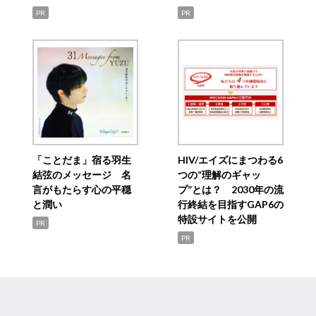
PR
PR
「ことだま」宿る羽生
HIV/エイズにまつわる6
結弦のメッセージ 名
つの“理解のギャッ
言がもたらす心の平穏
プ”とは？ 2030年の流
と潤い
行終結を目指すGAP6の
特設サイトを公開
PR
PR