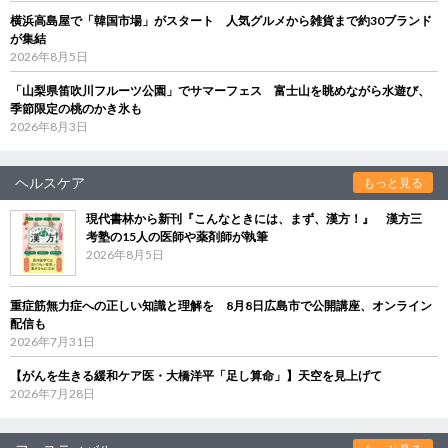
横浜高島屋で「韓国市場」がスタート 人気グルメから雑貨まで約30ブランド
が集結
2026年8月5日
「山梨県笛吹川フルーツ公園」でサマーフェス 富士山を眺めながら水遊び、
季節限定の桃のかき氷も
2026年8月3日
ヘルスケア
もっと見る
現代書林から新刊『こんなときには、まず、漢方！』 漢方三
考塾の15人の医師や薬剤師が執筆
2026年8月5日
重症筋無力症への正しい知識と理解を 8月8日広島市で公開講座、オンライン
配信も
2026年7月31日
【がんを生きる緩和ケア医・大橋洋平「足し算命」】天空を見上げて
2026年7月28日