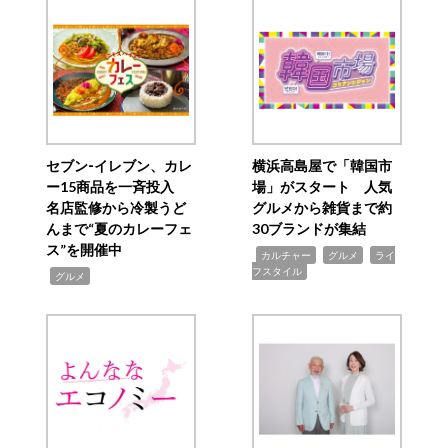
セブン‐イレブン、カレ
横浜高島屋で「韓国市
ー15商品を一斉投入
場」がスタート 人気
名店監修から冷製うど
グルメから雑貨まで約
んまで“夏のカレーフェ
30ブランドが集結
ス”を開催中
,
,
,
カルチャー
グルメ
ライ
フスタイル
,
グルメ