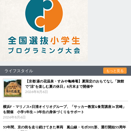
ライフスタイル
もっと見る
【京都 湯の花温泉・すみや亀峰菴】夏限定のおもてなし「旅館
で“涼”を楽しむ夏の休日」8月末まで開催中
2026年8月6日
横浜F・マリノス×日清オイリオグループ、「サッカー教室&食育講座 in 宮崎」
を開催 小学1年生～3年生の身体づくりをサポート
2026年8月6日
55年間、京の街を走り続けてきた車両 嵐山線・モボ301形、運行開始55周年