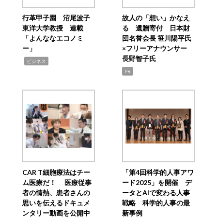
行革甲子園 沼尾波子
故人の「想い」かなえ
東洋大学教授 連載
る 遺贈寄付 日本財
「よんななエコノミ
団名誉会長 笹川陽平氏
ー」
×フリーアナウンサー
長野智子氏
,
ビジネス
PR
CAR T細胞療法はチー
「第4回科学的人事アワ
ム医療だ！ 医療従事
ード2025」を開催 デ
者の情熱、患者さんの
ータとAIで変わる人事
思いを伝えるドキュメ
戦略 科学的人事の最
ンタリー動画を公開中
新事例