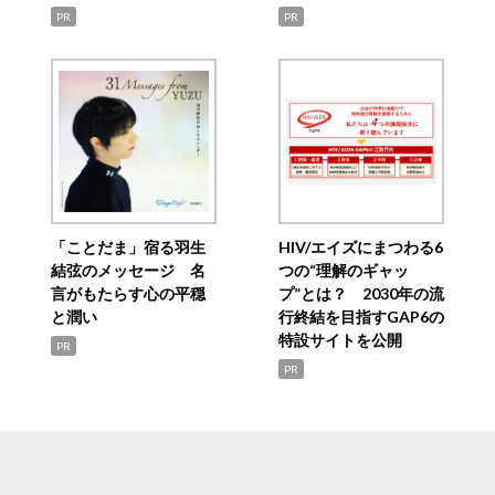
PR
PR
「ことだま」宿る羽生
HIV/エイズにまつわる6
結弦のメッセージ 名
つの“理解のギャッ
言がもたらす心の平穏
プ”とは？ 2030年の流
と潤い
行終結を目指すGAP6の
特設サイトを公開
PR
PR