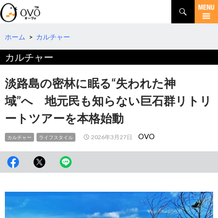
検
索
コ
ン
テ
ホーム
>
カルチャー
ン
カルチャー
ツ
へ
移
淡路島の密林に眠る“失われた神
動
域”へ 地元民も知らない巨石群リトリ
ートツアーを本格始動
OVO
2026年3月27日
カルチャー
ライフスタイル