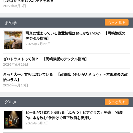
しみながら全17スポットを巡る
2026年8月8日
まめ学
もっと見る
写真に埋まっている位置情報はおっかないのか 【岡嶋教授の
デジタル指南】
2026年7月22日
ゼロトラストって何？ 【岡嶋教授のデジタル指南】
2026年6月18日
きっと大平元首相は泣いている 【政眼鏡（せいがんきょう）－本田雅俊の政
治コラム】
2026年6月10日
グルメ
もっと見る
ビールだけ飲むと倒れる「ふらつくビアグラス」発売 “強制
的に水を飲む”仕掛けで適正飲酒を後押し
2026年8月7日