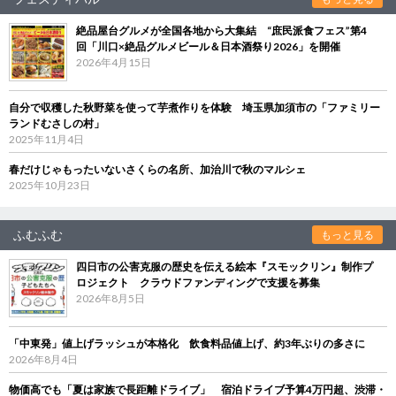
絶品屋台グルメが全国各地から大集結 “庶民派食フェス”第4
回「川口×絶品グルメビール＆日本酒祭り2026」を開催
2026年4月15日
自分で収穫した秋野菜を使って芋煮作りを体験 埼玉県加須市の「ファミリー
ランドむさしの村」
2025年11月4日
春だけじゃもったいないさくらの名所、加治川で秋のマルシェ
2025年10月23日
ふむふむ
もっと見る
四日市の公害克服の歴史を伝える絵本『スモックリン』制作プ
ロジェクト クラウドファンディングで支援を募集
2026年8月5日
「中東発」値上げラッシュが本格化 飲食料品値上げ、約3年ぶりの多さに
2026年8月4日
物価高でも「夏は家族で長距離ドライブ」 宿泊ドライブ予算4万円超、渋滞・