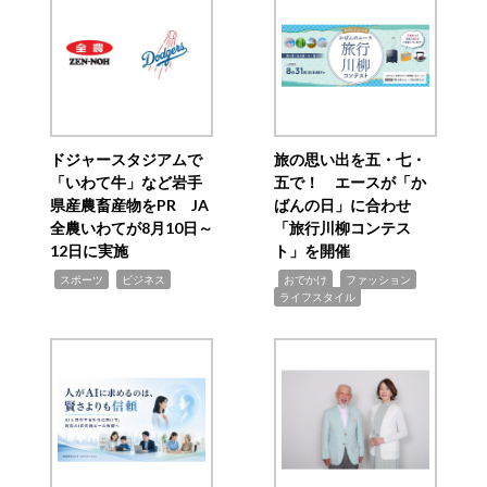
ドジャースタジアムで
旅の思い出を五・七・
「いわて牛」など岩手
五で！ エースが「か
県産農畜産物をPR JA
ばんの日」に合わせ
全農いわてが8月10日～
「旅行川柳コンテス
12日に実施
ト」を開催
,
,
,
,
,
スポーツ
ビジネス
おでかけ
ファッション
ライフスタイル