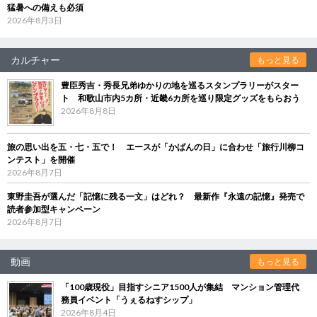
猛暑への備えも必須
2026年8月3日
カルチャー
もっと見る
豊臣秀吉・秀長兄弟ゆかりの地を巡るスタンプラリーがスター
ト 和歌山市内5カ所・近畿6カ所を巡り限定グッズをもらおう
2026年8月8日
旅の思い出を五・七・五で！ エースが「かばんの日」に合わせ「旅行川柳コ
ンテスト」を開催
2026年8月7日
東野圭吾が選んだ「記憶に残る一文」はどれ？ 最新作『永遠の記憶』発売で
読者参加型キャンペーン
2026年8月7日
動画
もっと見る
「100歳現役」目指すシニア1500人が集結 マンション管理代
務員イベント「うぇるねすシップ」
2026年8月4日