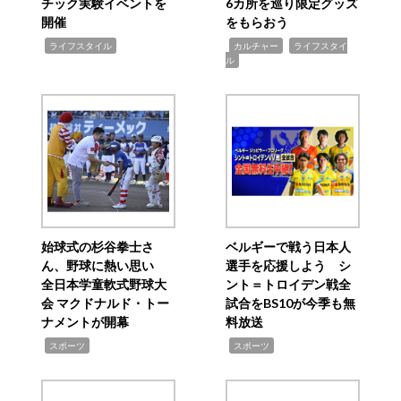
チック実験イベントを
6カ所を巡り限定グッズ
開催
をもらおう
,
,
,
ライフスタイル
カルチャー
ライフスタイ
ル
始球式の杉谷拳士さ
ベルギーで戦う日本人
ん、野球に熱い思い
選手を応援しよう シ
全日本学童軟式野球大
ント＝トロイデン戦全
会 マクドナルド・トー
試合をBS10が今季も無
ナメントが開幕
料放送
,
,
スポーツ
スポーツ