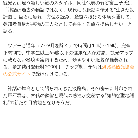
観光とは違う新しい旅のスタイル。同社代表の竹谷富士子氏は
「神話は過去の物語ではなく、現代にも脈動を伝える“生きた設
計図”。巨石に触れ、方位を読み、産道を抜ける体験を通して、
参加者自身が神話の主人公として再生する旅を提供したい」と
語る。
ツアーは通年（7～9月を除く）で時間は10時～15時。完全
予約制で、中学生以上65歳以下の健康な人が対象。観光マップ
に載らない秘境を案内するため、歩きやすい服装が推奨され
る。参加費は登録料3000円＋チップ制。予約は
淡路島観光協会
の公式サイト
で受け付けている。
神話の舞台として語られてきた淡路島。その密林に封印され
た巨石群は、古代の叡智と現代の感性が交差する“知的な聖地巡
礼”の新たな目的地となりそうだ。