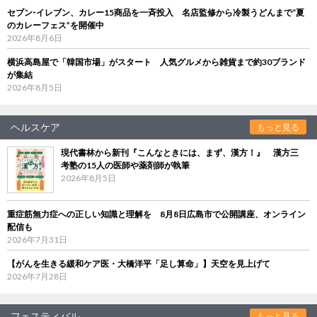
セブン‐イレブン、カレー15商品を一斉投入 名店監修から冷製うどんまで“夏
のカレーフェス”を開催中
2026年8月6日
横浜高島屋で「韓国市場」がスタート 人気グルメから雑貨まで約30ブランド
が集結
2026年8月5日
ヘルスケア
もっと見る
現代書林から新刊『こんなときには、まず、漢方！』 漢方三
考塾の15人の医師や薬剤師が執筆
2026年8月5日
重症筋無力症への正しい知識と理解を 8月8日広島市で公開講座、オンライン
配信も
2026年7月31日
【がんを生きる緩和ケア医・大橋洋平「足し算命」】天空を見上げて
2026年7月28日
フェスティバル
もっと見る