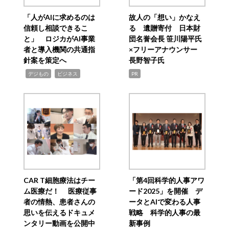
「人がAIに求めるのは
故人の「想い」かなえ
信頼し相談できるこ
る 遺贈寄付 日本財
と」 ロジカがAI事業
団名誉会長 笹川陽平氏
者と導入機関の共通指
×フリーアナウンサー
針案を策定へ
長野智子氏
,
,
デジもの
ビジネス
PR
CAR T細胞療法はチー
「第4回科学的人事アワ
ム医療だ！ 医療従事
ード2025」を開催 デ
者の情熱、患者さんの
ータとAIで変わる人事
思いを伝えるドキュメ
戦略 科学的人事の最
ンタリー動画を公開中
新事例