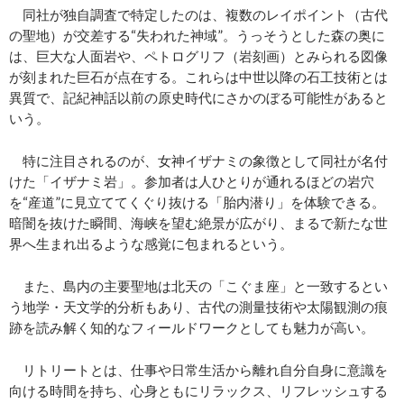
同社が独自調査で特定したのは、複数のレイポイント（古代
の聖地）が交差する“失われた神域”。うっそうとした森の奥に
は、巨大な人面岩や、ペトログリフ（岩刻画）とみられる図像
が刻まれた巨石が点在する。これらは中世以降の石工技術とは
異質で、記紀神話以前の原史時代にさかのぼる可能性があると
いう。
特に注目されるのが、女神イザナミの象徴として同社が名付
けた「イザナミ岩」。参加者は人ひとりが通れるほどの岩穴
を“産道”に見立ててくぐり抜ける「胎内潜り」を体験できる。
暗闇を抜けた瞬間、海峡を望む絶景が広がり、まるで新たな世
界へ生まれ出るような感覚に包まれるという。
また、島内の主要聖地は北天の「こぐま座」と一致するとい
う地学・天文学的分析もあり、古代の測量技術や太陽観測の痕
跡を読み解く知的なフィールドワークとしても魅力が高い。
リトリートとは、仕事や日常生活から離れ自分自身に意識を
向ける時間を持ち、心身ともにリラックス、リフレッシュする