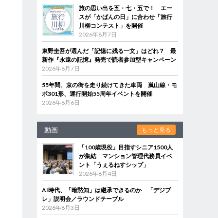
旅の思い出を五・七・五で！ エー
スが「かばんの日」に合わせ「旅行
川柳コンテスト」を開催
2026年8月7日
東野圭吾が選んだ「記憶に残る一文」はどれ？ 最
新作『永遠の記憶』発売で読者参加型キャンペーン
2026年8月7日
55年間、京の街を走り続けてきた車両 嵐山線・モ
ボ301形、運行開始55周年イベントを開催
2026年8月6日
動画
もっと見る
「100歳現役」目指すシニア1500人
が集結 マンション管理代務員イベ
ント「うぇるねすシップ」
2026年8月4日
AI時代、「暗黙知」は継承できるのか 「デジブ
レ」説明会／ラウンドテーブル
2026年8月3日