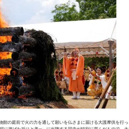
物館の庭前で火の力を通して願いを仏さまに届ける大護摩供を行っ
権現に捧げた祈りと美―」に出陳する同寺が特別に営んだもので、大