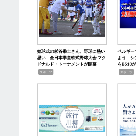
始球式の杉谷拳士さん、野球に熱い
ベルギー
思い 全日本学童軟式野球大会 マク
よう シ
ドナルド・トーナメントが開幕
をBS1
,
,
スポーツ
スポーツ