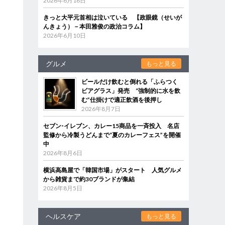
2026年6月18日
きっと大平元首相は泣いている 【政眼鏡（せいが
んきょう）－本田雅俊の政治コラム】
2026年6月10日
グルメ
もっと見る
ビールだけ飲むと倒れる「ふらつく
ビアグラス」発売 “強制的に水を飲
む”仕掛けで適正飲酒を後押し
2026年8月7日
セブン‐イレブン、カレー15商品を一斉投入 名店
監修から冷製うどんまで“夏のカレーフェス”を開催
中
2026年8月6日
横浜高島屋で「韓国市場」がスタート 人気グルメ
から雑貨まで約30ブランドが集結
2026年8月5日
ヘルスケア
もっと見る