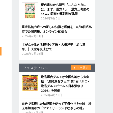
現代書林から新刊『こんなときに
は、まず、漢方！』 漢方三考塾の
15人の医師や薬剤師が執筆
2026年8月5日
重症筋無力症への正しい知識と理解を 8月8日広島
市で公開講座、オンライン配信も
2026年7月31日
【がんを生きる緩和ケア医・大橋洋平「足し算
命」】天空を見上げて
2026年7月28日
フェスティバル
もっと見る
絶品屋台グルメが全国各地から大集
結 “庶民派食フェス”第4回「川口×
絶品グルメビール＆日本酒祭り
2026」を開催
2026年4月15日
自分で収穫した秋野菜を使って芋煮作りを体験 埼
玉県加須市の「ファミリーランドむさしの村」
2025年11月4日