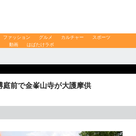
ファッション
グルメ
カルチャー
スポーツ
ス
動画
はばたけラボ
博庭前で金峯山寺が大護摩供