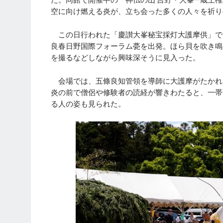
空に向け燃える炎が、立ち会った多くの人々を祈り
この日行われた「慶讃大峯秘宝採灯大護摩供」では
良春日野国際フォーラム甍を出発。ほら貝を吹き鳴
を撮るなどしながら興味深そうに見入った。
会場では、五條良知管領を導師に大護摩がたかれ
炎の前で僧侶や修験者の読経が響きわたると、一帯
る人の姿も見られた。