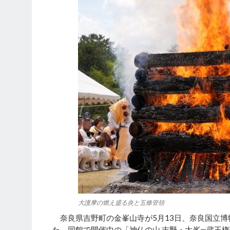
大護摩の燃え盛る炎と五條管領
奈良県吉野町の金峯山寺が5月13日、奈良国立博
た。同館で開催中の「神仏の山 吉野・大峯―蔵王