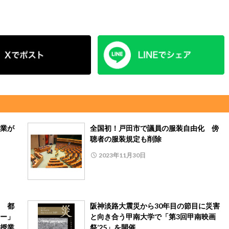
業が
全国初！戸田市で議員の服装自由化 傍
聴者の服装規定も削除
2023年11月30日
 都
阪神淡路大震災から30年目の節目に災害
ー」
と向き合う甲南大学で「第3回甲南映画
授業
祭’25」を開催