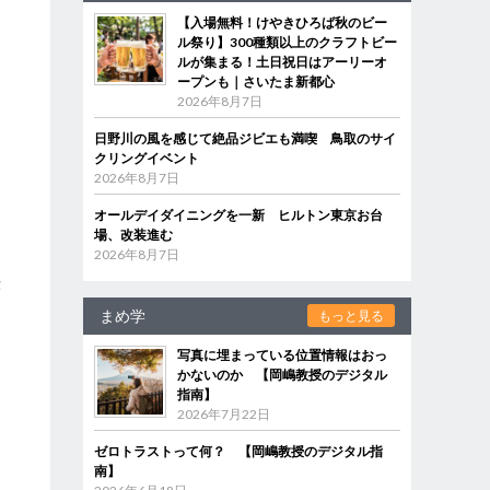
【入場無料！けやきひろば秋のビー
ル祭り】300種類以上のクラフトビー
ルが集まる！土日祝日はアーリーオ
ープンも｜さいたま新都心
2026年8月7日
日野川の風を感じて絶品ジビエも満喫 鳥取のサイ
クリングイベント
2026年8月7日
オールデイダイニングを一新 ヒルトン東京お台
場、改装進む
2026年8月7日
開
示
まめ学
もっと見る
写真に埋まっている位置情報はおっ
つ
かないのか 【岡嶋教授のデジタル
指南】
2026年7月22日
ゼロトラストって何？ 【岡嶋教授のデジタル指
南】