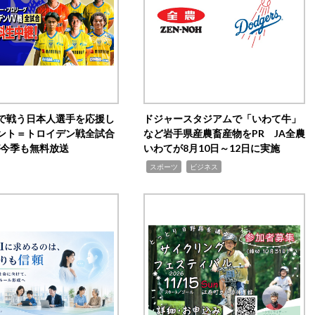
で戦う日本人選手を応援し
ドジャースタジアムで「いわて牛」
ント＝トロイデン戦全試合
など岩手県産農畜産物をPR JA全農
0が今季も無料放送
いわてが8月10日～12日に実施
,
,
スポーツ
ビジネス