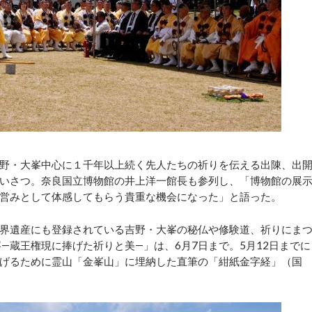
野・大峯中心に１千年以上続く先人たちの祈りを伝える出陳、出
いさつ。奈良国立博物館の井上洋一館長も参列し、「博物館の展
営みとして体感してもらう貴重な機会になった」と語った。
界遺産にも登録されている吉野・大峯の秘仏や修験道、祈りにま
―蔵王権現に捧げた祈りと美―」は、6月7日まで。5月12日までに
に捧げるために霊山「金峯山」に埋納した直筆の「紺紙金字経」（国