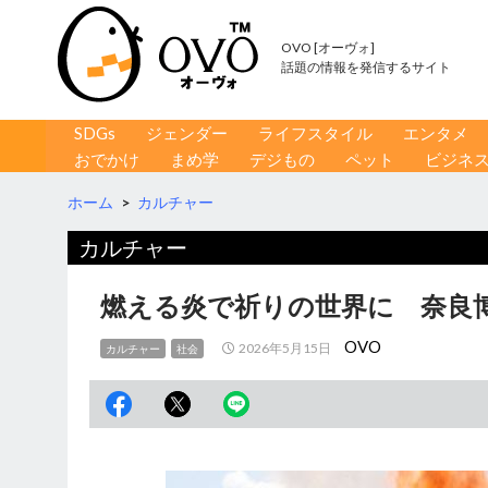
OVO [オーヴォ]
話題の情報を発信するサイト
コンテンツへ移動
検
SDGs
ジェンダー
ライフスタイル
エンタメ
索
おでかけ
まめ学
デジもの
ペット
ビジネ
ホーム
>
カルチャー
カルチャー
燃える炎で祈りの世界に 奈良
OVO
2026年5月15日
カルチャー
社会