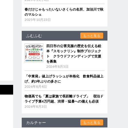
春だけじゃもったいないさくらの名所、加治川で秋
のマルシェ
2025年10月23日
ふむふむ
もっと見る
四日市の公害克服の歴史を伝える絵
本『スモックリン』制作プロジェク
ト クラウドファンディングで支援
を募集
2026年8月5日
「中東発」値上げラッシュが本格化 飲食料品値上
げ、約3年ぶりの多さに
2026年8月4日
物価高でも「夏は家族で長距離ドライブ」 宿泊ド
ライブ予算4万円超、渋滞・猛暑への備えも必須
2026年8月3日
カルチャー
もっと見る