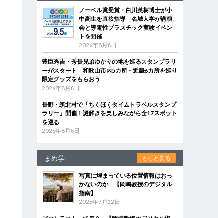
ノーベル賞受賞・白川英樹博士が小
中高生を直接指導 名城大学が講演
会と導電性プラスチック実験イベン
トを開催
2026年8月8日
豊臣秀吉・秀長兄弟ゆかりの地を巡るスタンプラリ
ーがスタート 和歌山市内5カ所・近畿6カ所を巡り
限定グッズをもらおう
2026年8月8日
長野・筑北村で「ちくほくタイムトラベルスタンプ
ラリー」開催！謎解きを楽しみながら全17スポット
を巡る
2026年8月8日
まめ学
もっと見る
写真に埋まっている位置情報はおっ
かないのか 【岡嶋教授のデジタル
指南】
2026年7月22日