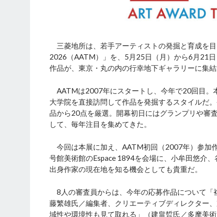
三菱地所は、若手アーティストの発掘と育成を目的とした
2026（AATM）」を、5月25日（月）から6月
作品が、東京・丸の内の行幸地下ギャラリーに集結
AATMは2007年にスタートし、今年で20回目
大学院を直接訪問して作品を発掘するスタイルだ。
品から20点を厳選。開幕初日にはグランプリや審
して、毎年注目を集めてきた。
今回は本展に加え、AATM初回（2007年）参加作
号館美術館のEspace 1894を会場に、小牟田
出身作家の現在地を知る機会としても貴重だ。
8人の審査員からは、今年の応募作品について「
藤繁雄氏／編集者、クリエーティブディレクター、
域性や環境性も見て取れる」（建畠晢氏／多摩美術