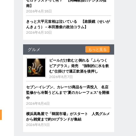
ゼロトラストって何？ 【岡嶋教授のデジタル指
南】
2026年6月18日
きっと大平元首相は泣いている 【政眼鏡（せいが
んきょう）－本田雅俊の政治コラム】
2026年6月10日
グルメ
もっと見る
ビールだけ飲むと倒れる「ふらつく
ビアグラス」発売 “強制的に水を飲
む”仕掛けで適正飲酒を後押し
2026年8月7日
セブン‐イレブン、カレー15商品を一斉投入 名店
監修から冷製うどんまで“夏のカレーフェス”を開催
中
2026年8月6日
横浜高島屋で「韓国市場」がスタート 人気グルメ
から雑貨まで約30ブランドが集結
2026年8月5日