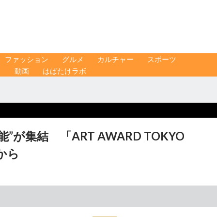
ファッション
グルメ
カルチャー
スポーツ
ス
動画
はばたけラボ
が集結 「ART AWARD TOKYO
日から