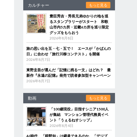
カルチャー
もっと見る
豊臣秀吉・秀長兄弟ゆかりの地を巡
るスタンプラリーがスタート 和歌
山市内5カ所・近畿6カ所を巡り限定
グッズをもらおう
2026年8月8日
旅の思い出を五・七・五で！ エースが「かばんの
日」に合わせ「旅行川柳コンテスト」を開催
2026年8月7日
東野圭吾が選んだ「記憶に残る一文」はどれ？ 最
新作『永遠の記憶』発売で読者参加型キャンペーン
2026年8月7日
動画
もっと見る
「100歳現役」目指すシニア1500人
が集結 マンション管理代務員イベ
ント「うぇるねすシップ」
2026年8月4日
AI時代、「暗黙知」は継承できるのか 「デジブ