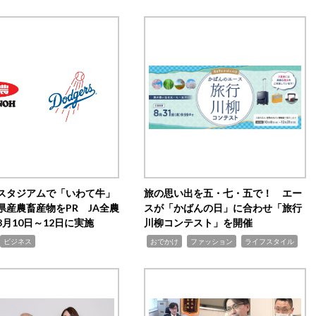
スタジアムで「いわて牛」
旅の思い出を五・七・五で！ エー
県産農畜産物をPR JA全農
スが「かばんの日」に合わせ「旅行
月10日～12日に実施
川柳コンテスト」を開催
,
,
,
ビジネス
おでかけ
ファッション
ライフスタイル