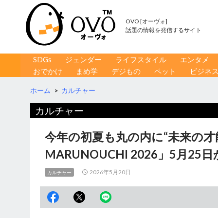
OVO [オーヴォ]
話題の情報を発信するサイト
コンテンツへ移動
検
SDGs
ジェンダー
ライフスタイル
エンタメ
索
おでかけ
まめ学
デジもの
ペット
ビジネ
ホーム
>
カルチャー
カルチャー
今年の初夏も丸の内に“未来の才能”
MARUNOUCHI 2026」5月25
2026年5月20日
カルチャー