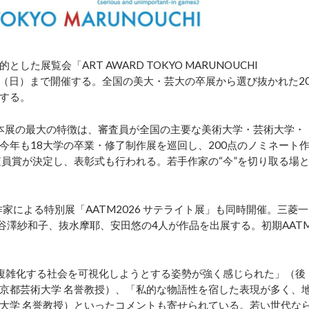
展覧会「ART AWARD TOKYO MARUNOUCHI
21日（日）まで開催する。全国の美大・芸大の卒展から選び抜かれた2
する。
。本展の最大の特徴は、審査員が全国の主要な美術大学・芸術大学・
今年も18大学の卒業・修了制作展を巡回し、200点のノミネート
査員賞が決定し、表彰式も行われる。若手作家の“今”を切り取る場
家による特別展「AATM2026 サテライト展」も同時開催。三菱一
悠介、谷澤紗和子、抜水摩耶、安田悠の4人が作品を出展する。初期AAT
複雑化する社会を可視化しようとする姿勢が強く感じられた」（後
京都芸術大学 名誉教授）、「私的な物語性を宿した表現が多く、
大学 名誉教授）といったコメントも寄せられている。若い世代な