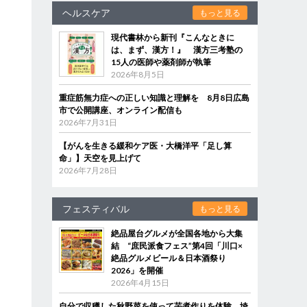
ヘルスケア
もっと見る
現代書林から新刊『こんなときに
は、まず、漢方！』 漢方三考塾の
15人の医師や薬剤師が執筆
2026年8月5日
重症筋無力症への正しい知識と理解を 8月8日広島
市で公開講座、オンライン配信も
2026年7月31日
【がんを生きる緩和ケア医・大橋洋平「足し算
命」】天空を見上げて
2026年7月28日
フェスティバル
もっと見る
絶品屋台グルメが全国各地から大集
結 “庶民派食フェス”第4回「川口×
絶品グルメビール＆日本酒祭り
2026」を開催
2026年4月15日
自分で収穫した秋野菜を使って芋煮作りを体験 埼