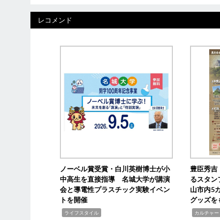
レコメンド
ノーベル賞受賞・白川英樹博士が小
豊臣秀吉
中高生を直接指導 名城大学が講演
るスタン
会と導電性プラスチック実験イベン
山市内5
トを開催
グッズを
,
,
ライフスタイル
カルチャー