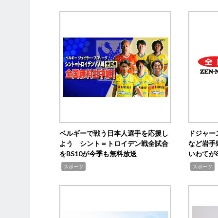
ベルギーで戦う日本人選手を応援し
ドジャー
よう シント＝トロイデン戦全試合
など岩手
をBS10が今季も無料放送
いわてが8
,
,
,
スポーツ
スポーツ