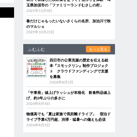
玉県加須市の「ファミリーランドむさしの村」
2025年11月4日
春だけじゃもったいないさくらの名所、加治川で秋
のマルシェ
2025年10月23日
ふむふむ
もっと見る
四日市の公害克服の歴史を伝える絵
本『スモックリン』制作プロジェク
ト クラウドファンディングで支援
を募集
2026年8月5日
「中東発」値上げラッシュが本格化 飲食料品値上
げ、約3年ぶりの多さに
2026年8月4日
物価高でも「夏は家族で長距離ドライブ」 宿泊ド
ライブ予算4万円超、渋滞・猛暑への備えも必須
2026年8月3日