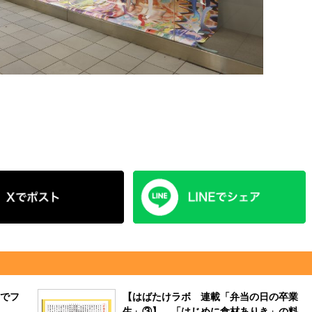
でフ
【はばたけラボ 連載「弁当の日の卒業
生」③】 「はじめに食材ありき」の料