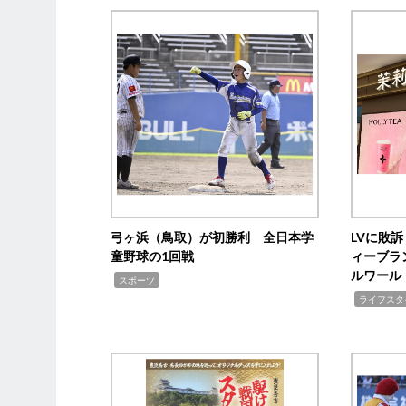
弓ヶ浜（鳥取）が初勝利 全日本学
LVに敗
童野球の1回戦
ィーブラ
ルワール
,
スポーツ
,
ライフスタ