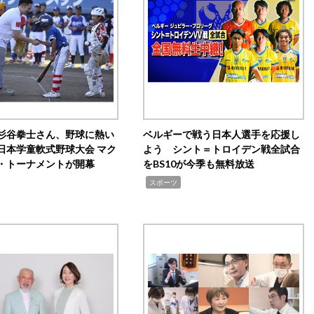
杉谷拳士さん、野球に熱い
ベルギーで戦う日本人選手を応援し
日本学童軟式野球大会 マク
よう シント＝トロイデン戦全試合
・トーナメントが開幕
をBS10が今季も無料放送
,
スポーツ