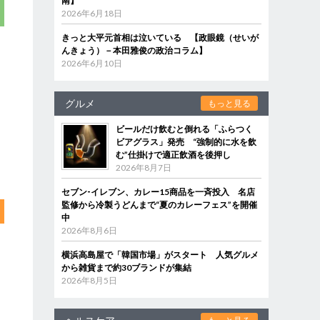
南】
2026年6月18日
きっと大平元首相は泣いている 【政眼鏡（せいが
んきょう）－本田雅俊の政治コラム】
2026年6月10日
グルメ
もっと見る
ビールだけ飲むと倒れる「ふらつく
ビアグラス」発売 “強制的に水を飲
む”仕掛けで適正飲酒を後押し
2026年8月7日
セブン‐イレブン、カレー15商品を一斉投入 名店
監修から冷製うどんまで“夏のカレーフェス”を開催
中
2026年8月6日
横浜高島屋で「韓国市場」がスタート 人気グルメ
から雑貨まで約30ブランドが集結
2026年8月5日