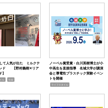
訴して人気が出た ミルクテ
ノーベル賞受賞・白川英樹博士が小
ンド 【野村義樹✕リア
中高生を直接指導 名城大学が講演
ド】
会と導電性プラスチック実験イベン
トを開催
,
イル
社会
,
ライフスタイル