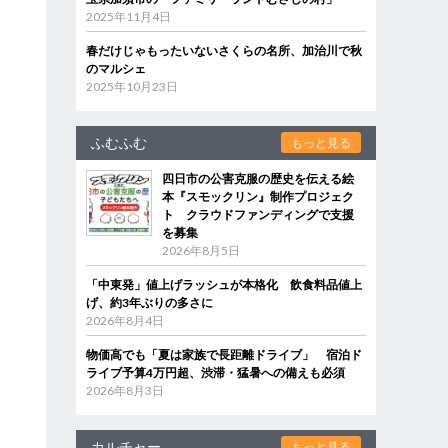
2025年11月4日
春だけじゃもったいないさくらの名所、加治川で秋
のマルシェ
2025年10月23日
ふむふむ
もっと見る
四日市の公害克服の歴史を伝える絵
本『スモックリン』制作プロジェク
ト クラウドファンディングで支援
を募集
2026年8月5日
「中東発」値上げラッシュが本格化 飲食料品値上
げ、約3年ぶりの多さに
2026年8月4日
物価高でも「夏は家族で長距離ドライブ」 宿泊ド
ライブ予算4万円超、渋滞・猛暑への備えも必須
2026年8月3日
カルチャー
もっと見る