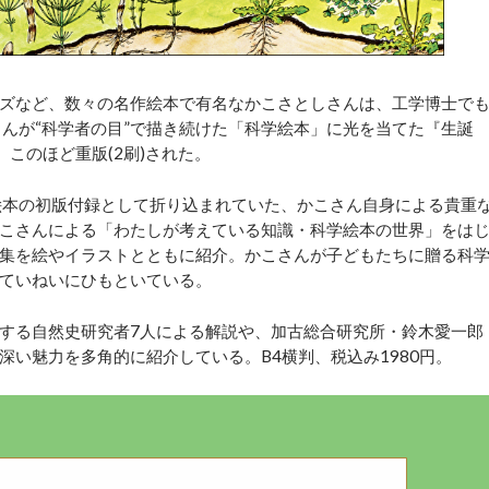
ズなど、数々の名作絵本で有名なかこさとしさんは、工学博士で
こさんが“科学者の目”で描き続けた「科学絵本」に光を当てた『生誕
、このほど重版(2刷)された。
絵本の初版付録として折り込まれていた、かこさん自身による貴重
こさんによる「わたしが考えている知識・科学絵本の世界」をは
集を絵やイラストとともに紹介。かこさんが子どもたちに贈る科
ていねいにひもといている。
する自然史研究者7人による解説や、加古総合研究所・鈴木愛一郎
い魅力を多角的に紹介している。B4横判、税込み1980円。