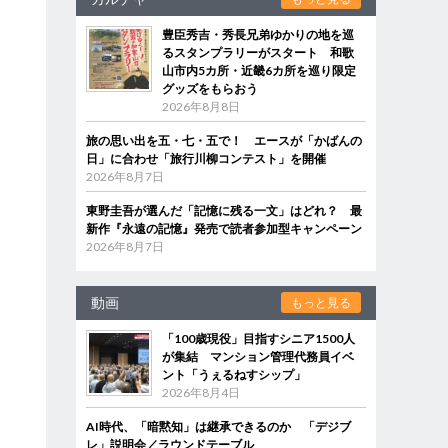
豊臣秀吉・秀長兄弟ゆかりの地を巡
るスタンプラリーがスタート 和歌
山市内5カ所・近畿6カ所を巡り限定
グッズをもらおう
2026年8月8日
旅の思い出を五・七・五で！ エースが「かばんの
日」に合わせ「旅行川柳コンテスト」を開催
2026年8月7日
東野圭吾が選んだ「記憶に残る一文」はどれ？ 最
新作『永遠の記憶』発売で読者参加型キャンペーン
2026年8月7日
動画
もっと見る
「100歳現役」目指すシニア1500人
が集結 マンション管理代務員イベ
ント「うぇるねすシップ」
2026年8月4日
AI時代、「暗黙知」は継承できるのか 「デジブ
レ」説明会／ラウンドテーブル