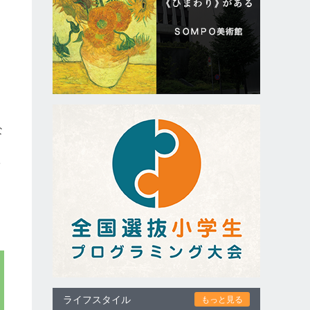
も
な
じ
学
ライフスタイル
もっと見る