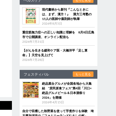
ヘルスケア
もっと見る
現代書林から新刊『こんなときに
は、まず、漢方！』 漢方三考塾の
15人の医師や薬剤師が執筆
2026年8月5日
重症筋無力症への正しい知識と理解を 8月8日広島
市で公開講座、オンライン配信も
2026年7月31日
【がんを生きる緩和ケア医・大橋洋平「足し算
命」】天空を見上げて
2026年7月28日
フェスティバル
もっと見る
絶品屋台グルメが全国各地から大集
結 “庶民派食フェス”第4回「川口×
絶品グルメビール＆日本酒祭り
2026」を開催
2026年4月15日
自分で収穫した秋野菜を使って芋煮作りを体験 埼
玉県加須市の「ファミリーランドむさしの村」