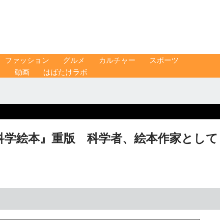
ファッション
グルメ
カルチャー
スポーツ
ス
動画
はばたけラボ
の科学絵本』重版 科学者、絵本作家として