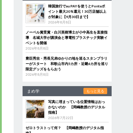
韓国旅行でau PAYを使うとPontaポ
イント最大20％還元！30万店舗以上
が対象に【9月30日まで】
2026年8月8日
ノーベル賞受賞・白川英樹博士が小中高生を直接指
導 名城大学が講演会と導電性プラスチック実験イ
ベントを開催
2026年8月8日
豊臣秀吉・秀長兄弟ゆかりの地を巡るスタンプラリ
ーがスタート 和歌山市内5カ所・近畿6カ所を巡り
限定グッズをもらおう
2026年8月8日
まめ学
もっと見る
写真に埋まっている位置情報はおっ
かないのか 【岡嶋教授のデジタル
指南】
2026年7月22日
ゼロトラストって何？ 【岡嶋教授のデジタル指