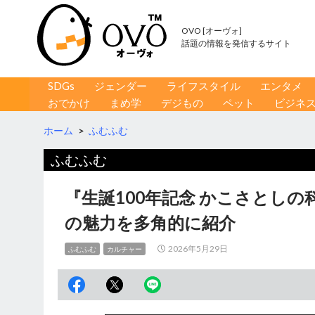
OVO [オーヴォ]
話題の情報を発信するサイト
コンテンツへ移動
検
SDGs
ジェンダー
ライフスタイル
エンタメ
索
おでかけ
まめ学
デジもの
ペット
ビジネ
ホーム
>
ふむふむ
ふむふむ
『生誕100年記念 かこさとし
の魅力を多角的に紹介
2026年5月29日
ふむふむ
カルチャー