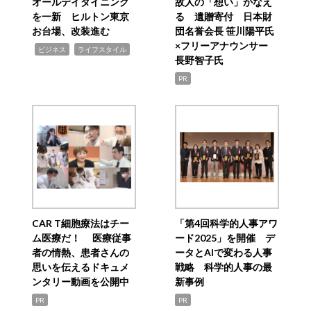
オールデイダイニング
故人の「想い」かなえ
を一新 ヒルトン東京
る 遺贈寄付 日本財
お台場、改装進む
団名誉会長 笹川陽平氏
×フリーアナウンサー
,
,
ビジネス
ライフスタイル
長野智子氏
PR
CAR T細胞療法はチー
「第4回科学的人事アワ
ム医療だ！ 医療従事
ード2025」を開催 デ
者の情熱、患者さんの
ータとAIで変わる人事
思いを伝えるドキュメ
戦略 科学的人事の最
ンタリー動画を公開中
新事例
PR
PR