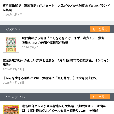
横浜高島屋で「韓国市場」がスタート 人気グルメから雑貨まで約30ブランド
が集結
2026年8月5日
ヘルスケア
もっと見る
現代書林から新刊『こんなときには、まず、漢方！』 漢方三
考塾の15人の医師や薬剤師が執筆
2026年8月5日
重症筋無力症への正しい知識と理解を 8月8日広島市で公開講座、オンライン
配信も
2026年7月31日
【がんを生きる緩和ケア医・大橋洋平「足し算命」】天空を見上げて
2026年7月28日
フェスティバル
もっと見る
絶品屋台グルメが全国各地から大集結 “庶民派食フェス”第4
回「川口×絶品グルメビール＆日本酒祭り2026」を開催