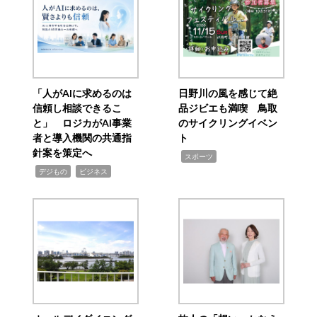
「人がAIに求めるのは
日野川の風を感じて絶
信頼し相談できるこ
品ジビエも満喫 鳥取
と」 ロジカがAI事業
のサイクリングイベン
者と導入機関の共通指
ト
針案を策定へ
,
スポーツ
,
,
デジもの
ビジネス