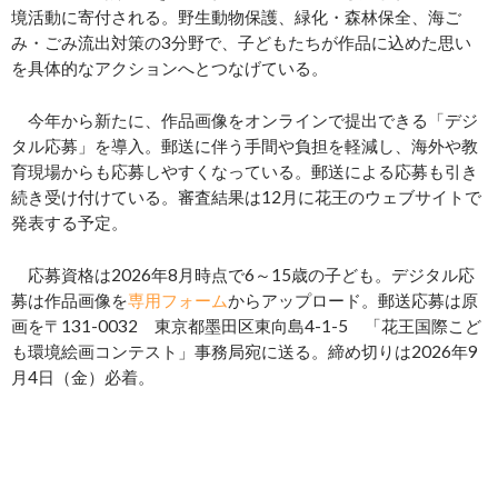
境活動に寄付される。野生動物保護、緑化・森林保全、海ご
み・ごみ流出対策の3分野で、子どもたちが作品に込めた思い
を具体的なアクションへとつなげている。
今年から新たに、作品画像をオンラインで提出できる「デジ
タル応募」を導入。郵送に伴う手間や負担を軽減し、海外や教
育現場からも応募しやすくなっている。郵送による応募も引き
続き受け付けている。審査結果は12月に花王のウェブサイトで
発表する予定。
応募資格は2026年8月時点で6～15歳の子ども。デジタル応
募は作品画像を
専用フォーム
からアップロード。郵送応募は原
画を〒131-0032 東京都墨田区東向島4-1-5 「花王国際こど
も環境絵画コンテスト」事務局宛に送る。締め切りは2026年9
月4日（金）必着。