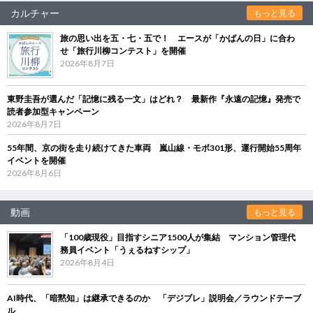
カルチャー
もっと見る
旅の思い出を五・七・五で！ エースが「かばんの日」に合わ
せ「旅行川柳コンテスト」を開催
2026年8月7日
東野圭吾が選んだ「記憶に残る一文」はどれ？ 最新作『永遠の記憶』発売で
読者参加型キャンペーン
2026年8月7日
55年間、京の街を走り続けてきた車両 嵐山線・モボ301形、運行開始55周年
イベントを開催
2026年8月6日
動画
もっと見る
「100歳現役」目指すシニア1500人が集結 マンション管理代
務員イベント「うぇるねすシップ」
2026年8月4日
AI時代、「暗黙知」は継承できるのか 「デジブレ」説明会／ラウンドテーブ
ル