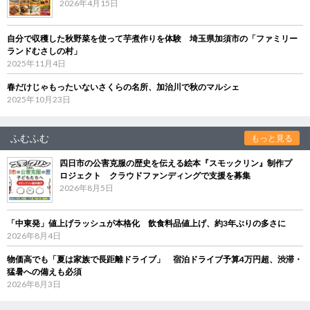
2026年4月15日
自分で収穫した秋野菜を使って芋煮作りを体験 埼玉県加須市の「ファミリー
ランドむさしの村」
2025年11月4日
春だけじゃもったいないさくらの名所、加治川で秋のマルシェ
2025年10月23日
ふむふむ
もっと見る
四日市の公害克服の歴史を伝える絵本『スモックリン』制作プ
ロジェクト クラウドファンディングで支援を募集
2026年8月5日
「中東発」値上げラッシュが本格化 飲食料品値上げ、約3年ぶりの多さに
2026年8月4日
物価高でも「夏は家族で長距離ドライブ」 宿泊ドライブ予算4万円超、渋滞・
猛暑への備えも必須
2026年8月3日