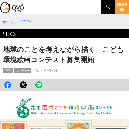
検
索
コ
ン
テ
ホーム
>
SDGs
ン
SDGs
ツ
へ
移
地球のことを考えながら描く こども
動
環境絵画コンテスト募集開始
2026年6月4日
SDGs
カルチャー