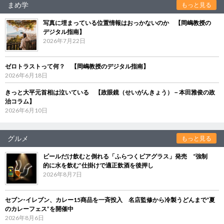
まめ学
もっと見る
写真に埋まっている位置情報はおっかないのか 【岡嶋教授の
デジタル指南】
2026年7月22日
ゼロトラストって何？ 【岡嶋教授のデジタル指南】
2026年6月18日
きっと大平元首相は泣いている 【政眼鏡（せいがんきょう）－本田雅俊の政
治コラム】
2026年6月10日
グルメ
もっと見る
ビールだけ飲むと倒れる「ふらつくビアグラス」発売 “強制
的に水を飲む”仕掛けで適正飲酒を後押し
2026年8月7日
セブン‐イレブン、カレー15商品を一斉投入 名店監修から冷製うどんまで“夏
のカレーフェス”を開催中
2026年8月6日