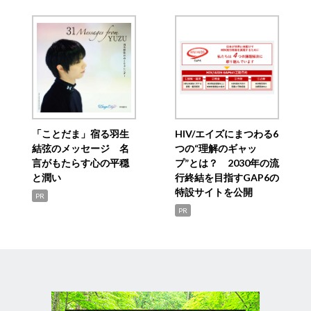
「ことだま」宿る羽生
HIV/エイズにまつわる6
結弦のメッセージ 名
つの“理解のギャッ
言がもたらす心の平穏
プ”とは？ 2030年の流
と潤い
行終結を目指すGAP6の
特設サイトを公開
PR
PR