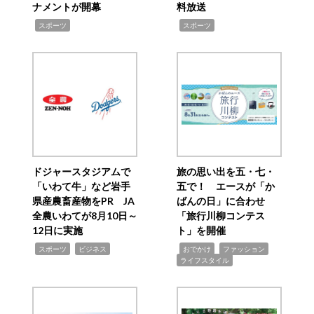
ナメントが開幕
料放送
,
,
スポーツ
スポーツ
ドジャースタジアムで
旅の思い出を五・七・
「いわて牛」など岩手
五で！ エースが「か
県産農畜産物をPR JA
ばんの日」に合わせ
全農いわてが8月10日～
「旅行川柳コンテス
12日に実施
ト」を開催
,
,
,
,
,
スポーツ
ビジネス
おでかけ
ファッション
ライフスタイル