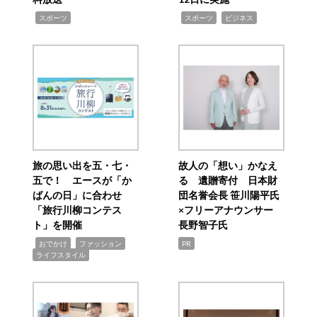
,
,
,
スポーツ
スポーツ
ビジネス
旅の思い出を五・七・
故人の「想い」かなえ
五で！ エースが「か
る 遺贈寄付 日本財
ばんの日」に合わせ
団名誉会長 笹川陽平氏
「旅行川柳コンテス
×フリーアナウンサー
ト」を開催
長野智子氏
,
,
,
おでかけ
ファッション
PR
ライフスタイル