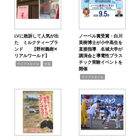
LVに敗訴して人気が出
ノーベル賞受賞・白川
た ミルクティーブラ
英樹博士が小中高生を
ンド 【野村義樹✕
直接指導 名城大学が
リアルワールド】
講演会と導電性プラス
チック実験イベントを
,
,
ライフスタイル
社会
開催
,
ライフスタイル