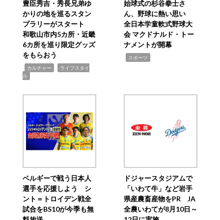
豊臣秀吉・秀長兄弟ゆ
始球式の杉谷拳士さ
かりの地を巡るスタン
ん、野球に熱い思い
プラリーがスタート
全日本学童軟式野球大
和歌山市内5カ所・近畿
会 マクドナルド・トー
6カ所を巡り限定グッズ
ナメントが開幕
をもらおう
,
スポーツ
,
,
カルチャー
ライフスタイ
ル
ベルギーで戦う日本人
ドジャースタジアムで
選手を応援しよう シ
「いわて牛」など岩手
ント＝トロイデン戦全
県産農畜産物をPR JA
試合をBS10が今季も無
全農いわてが8月10日～
料放送
12日に実施