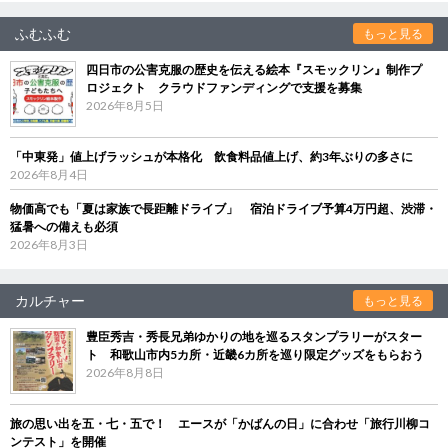
ふむふむ
もっと見る
四日市の公害克服の歴史を伝える絵本『スモックリン』制作プ
ロジェクト クラウドファンディングで支援を募集
2026年8月5日
「中東発」値上げラッシュが本格化 飲食料品値上げ、約3年ぶりの多さに
2026年8月4日
物価高でも「夏は家族で長距離ドライブ」 宿泊ドライブ予算4万円超、渋滞・
猛暑への備えも必須
2026年8月3日
カルチャー
もっと見る
豊臣秀吉・秀長兄弟ゆかりの地を巡るスタンプラリーがスター
ト 和歌山市内5カ所・近畿6カ所を巡り限定グッズをもらおう
2026年8月8日
旅の思い出を五・七・五で！ エースが「かばんの日」に合わせ「旅行川柳コ
ンテスト」を開催