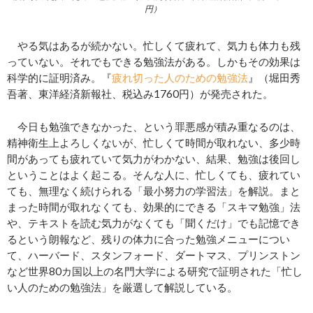
円）
やる気はあるが続かない。忙しくて疲れて、気力も体力も残
っていない。それでもできる勉強法がある。しかもその効果は
科学的に証明済み。『
疲れ切った人のための勉強法
』（堀田秀
吾著、東洋経済新報社、税込み1760円）が発売された。
今日も勉強できなかった、という罪悪感が積み重なるのは、
精神衛生上よろしくないが、忙しくて時間が取れない、多少時
間があっても疲れていて気力がわかない、結果、勉強は後回し
ということはよく起こる。そんな人に、忙しくても、疲れてい
ても、無理なく続けられる「最小努力の学習法」を解説。まと
まった時間が取れなくても、効果的にできる「スキマ勉強」法
や、テキストを読む気力がなくても「聞くだけ」でも記憶でき
るという朗報など、残りの体力に合った勉強メニューについ
て、ハーバード、スタンフォード、ダートマス、プリンストン
など世界80カ国以上の名門大学による研究で証明された「忙し
い人のための勉強法」を厳選して解説している。