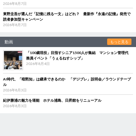
2026年8月7日
東野圭吾が選んだ「記憶に残る一文」はどれ？ 最新作『永遠の記憶』発売で
読者参加型キャンペーン
2026年8月7日
動画
もっと見る
「100歳現役」目指すシニア1500人が集結 マンション管理代
務員イベント「うぇるねすシップ」
2026年8月4日
AI時代、「暗黙知」は継承できるのか 「デジブレ」説明会／ラウンドテーブ
ル
2026年8月3日
紀伊勝浦の魅力を堪能 ホテル浦島、日昇館をリニューアル
2026年8月3日