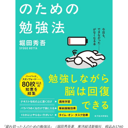
『疲れ切った人のための勉強法』（堀田秀吾著、東洋経済新報社、税込み1760