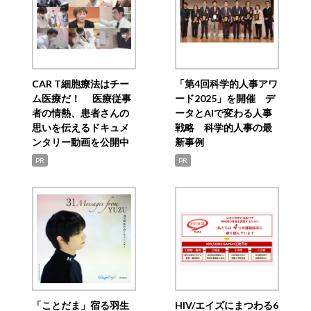
CAR T細胞療法はチー
「第4回科学的人事アワ
ム医療だ！ 医療従事
ード2025」を開催 デ
者の情熱、患者さんの
ータとAIで変わる人事
思いを伝えるドキュメ
戦略 科学的人事の最
ンタリー動画を公開中
新事例
PR
PR
「ことだま」宿る羽生
HIV/エイズにまつわる6