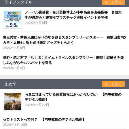
ライフスタイル
もっと見る
ノーベル賞受賞・白川英樹博士が小中高生を直接指導 名城大
学が講演会と導電性プラスチック実験イベントを開催
2026年8月8日
豊臣秀吉・秀長兄弟ゆかりの地を巡るスタンプラリーがスタート 和歌山市内5
カ所・近畿6カ所を巡り限定グッズをもらおう
2026年8月8日
長野・筑北村で「ちくほくタイムトラベルスタンプラリー」開催！謎解きを楽
しみながら全17スポットを巡る
2026年8月8日
まめ学
もっと見る
写真に埋まっている位置情報はおっかないのか 【岡嶋教授の
デジタル指南】
2026年7月22日
ゼロトラストって何？ 【岡嶋教授のデジタル指南】
2026年6月18日