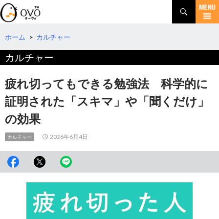
検
索
コ
ン
テ
ホーム
>
カルチャー
ン
カルチャー
ツ
へ
移
疲れ切ってもできる勉強法 科学的に
動
証明された「スキマ」や「聞くだけ」
の効果
2026年6月4日
カルチャー