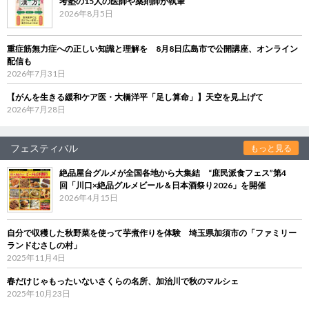
考塾の15人の医師や薬剤師が執筆
2026年8月5日
重症筋無力症への正しい知識と理解を 8月8日広島市で公開講座、オンライン
配信も
2026年7月31日
【がんを生きる緩和ケア医・大橋洋平「足し算命」】天空を見上げて
2026年7月28日
フェスティバル
もっと見る
絶品屋台グルメが全国各地から大集結 “庶民派食フェス”第4
回「川口×絶品グルメビール＆日本酒祭り2026」を開催
2026年4月15日
自分で収穫した秋野菜を使って芋煮作りを体験 埼玉県加須市の「ファミリー
ランドむさしの村」
2025年11月4日
春だけじゃもったいないさくらの名所、加治川で秋のマルシェ
2025年10月23日