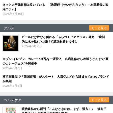
きっと大平元首相は泣いている 【政眼鏡（せいがんきょう）－本田雅俊の政
治コラム】
2026年6月10日
グルメ
もっと見る
ビールだけ飲むと倒れる「ふらつくビアグラス」発売 “強制
的に水を飲む”仕掛けで適正飲酒を後押し
2026年8月7日
セブン‐イレブン、カレー15商品を一斉投入 名店監修から冷製うどんまで“夏
のカレーフェス”を開催中
2026年8月6日
横浜高島屋で「韓国市場」がスタート 人気グルメから雑貨まで約30ブランド
が集結
2026年8月5日
ヘルスケア
もっと見る
現代書林から新刊『こんなときには、まず、漢方！』 漢方三