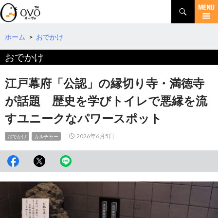
検
索
コ
ン
テ
ホーム
>
おでかけ
ン
おでかけ
ツ
へ
移
江戸幕府「公認」の縁切り寺・満徳寺
動
が話題 歴史を学びトイレで悪縁を流
すユニークなパワースポット
2026年6月5日
おでかけ
カルチャー