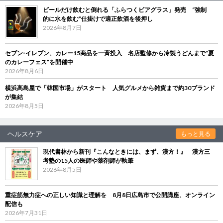
ビールだけ飲むと倒れる「ふらつくビアグラス」発売 “強制
的に水を飲む”仕掛けで適正飲酒を後押し
2026年8月7日
セブン‐イレブン、カレー15商品を一斉投入 名店監修から冷製うどんまで“夏
のカレーフェス”を開催中
2026年8月6日
横浜高島屋で「韓国市場」がスタート 人気グルメから雑貨まで約30ブランド
が集結
2026年8月5日
ヘルスケア
もっと見る
現代書林から新刊『こんなときには、まず、漢方！』 漢方三
考塾の15人の医師や薬剤師が執筆
2026年8月5日
重症筋無力症への正しい知識と理解を 8月8日広島市で公開講座、オンライン
配信も
2026年7月31日