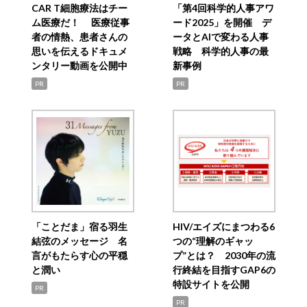
CAR T細胞療法はチー
「第4回科学的人事アワ
ム医療だ！ 医療従事
ード2025」を開催 デ
者の情熱、患者さんの
ータとAIで変わる人事
思いを伝えるドキュメ
戦略 科学的人事の最
ンタリー動画を公開中
新事例
PR
PR
「ことだま」宿る羽生
HIV/エイズにまつわる6
結弦のメッセージ 名
つの“理解のギャッ
言がもたらす心の平穏
プ”とは？ 2030年の流
と潤い
行終結を目指すGAP6の
特設サイトを公開
PR
PR