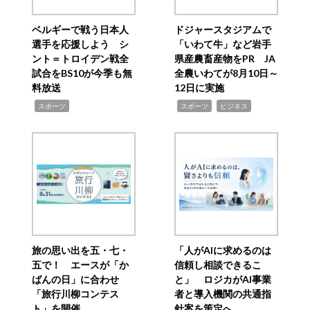
ベルギーで戦う日本人
ドジャースタジアムで
選手を応援しよう シ
「いわて牛」など岩手
ント＝トロイデン戦全
県産農畜産物をPR JA
試合をBS10が今季も無
全農いわてが8月10日～
料放送
12日に実施
,
,
,
スポーツ
スポーツ
ビジネス
旅の思い出を五・七・
「人がAIに求めるのは
五で！ エースが「か
信頼し相談できるこ
ばんの日」に合わせ
と」 ロジカがAI事業
「旅行川柳コンテス
者と導入機関の共通指
ト」を開催
針案を策定へ