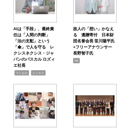
AIは「手段」、最終責
故人の「想い」かなえ
任は「人間の判断」
る 遺贈寄付 日本財
「法の支配」という
団名誉会長 笹川陽平氏
「傘」で人を守る レ
×フリーアナウンサー
クシスネクシス・ジャ
長野智子氏
パンのパスカル ロズィ
PR
エ社長
,
,
デジもの
ビジネス