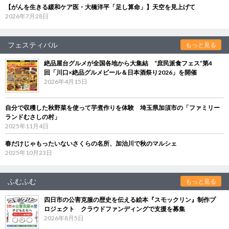
【がんを生きる緩和ケア医・大橋洋平「足し算命」】天空を見上げて
2026年7月28日
フェスティバル
もっと見る
絶品屋台グルメが全国各地から大集結 “庶民派食フェス”第4
回「川口×絶品グルメビール＆日本酒祭り2026」を開催
2026年4月15日
自分で収穫した秋野菜を使って芋煮作りを体験 埼玉県加須市の「ファミリー
ランドむさしの村」
2025年11月4日
春だけじゃもったいないさくらの名所、加治川で秋のマルシェ
2025年10月23日
ふむふむ
もっと見る
四日市の公害克服の歴史を伝える絵本『スモックリン』制作プ
ロジェクト クラウドファンディングで支援を募集
2026年8月5日