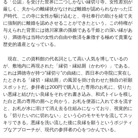
る「公認」を受けた世界に二つしかない縁切り寺。女性差別が
厳しく、夫からの離縁状がなければ離婚が認められなかった江
戸時代、この寺に女性が駆け込むと、寺社奉行の助けを経て夫
に強制的に離婚を認めさせることができたという。この特権が
与えられた背景には徳川家康の孫娘である千姫との深い縁があ
り、満徳寺は当時の女性の自由や救済を象徴する極めて貴重な
歴史的遺産となっている。
現在、この資料館の代名詞として高い人気を博しているの
が、敷地内に再現された「縁切・縁結厠（かわや）」である。
これは満徳寺が持つ“縁切り”の由緒に、西日本の寺院に実在し
たとされる「縁切・縁結厠」の風習を掛け合わせた独自の祈願
スポットだ。参拝者は200円で購入した専用のお札に、切りた
い悪縁と結びたい良縁をそれぞれ書き込み、和式トイレを模し
た白と黒の専用の厠へと向かう。お札を便器に入れて水を流す
と、お札が水に溶けて消え去る仕組みになっており、視覚的に
も「切りたいのに切れない」という心のモヤモヤを流してスッ
キリできる。悪縁を洗い流した後に良縁を願うというポジティ
ブなアプローチが、現代の参拝者の心をつかんでいる。