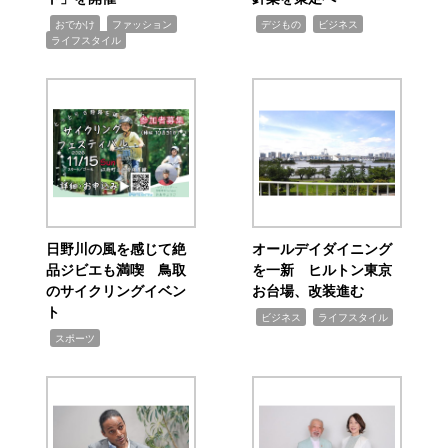
,
,
,
,
,
おでかけ
ファッション
デジもの
ビジネス
ライフスタイル
日野川の風を感じて絶
オールデイダイニング
品ジビエも満喫 鳥取
を一新 ヒルトン東京
のサイクリングイベン
お台場、改装進む
ト
,
,
ビジネス
ライフスタイル
,
スポーツ