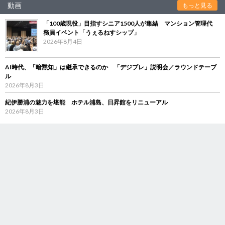
動画
もっと見る
「100歳現役」目指すシニア1500人が集結 マンション管理代
務員イベント「うぇるねすシップ」
2026年8月4日
AI時代、「暗黙知」は継承できるのか 「デジブレ」説明会／ラウンドテーブ
ル
2026年8月3日
紀伊勝浦の魅力を堪能 ホテル浦島、日昇館をリニューアル
2026年8月3日