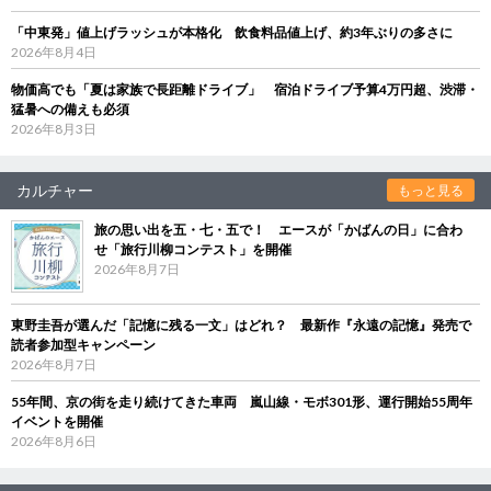
「中東発」値上げラッシュが本格化 飲食料品値上げ、約3年ぶりの多さに
2026年8月4日
物価高でも「夏は家族で長距離ドライブ」 宿泊ドライブ予算4万円超、渋滞・
猛暑への備えも必須
2026年8月3日
カルチャー
もっと見る
旅の思い出を五・七・五で！ エースが「かばんの日」に合わ
せ「旅行川柳コンテスト」を開催
2026年8月7日
東野圭吾が選んだ「記憶に残る一文」はどれ？ 最新作『永遠の記憶』発売で
読者参加型キャンペーン
2026年8月7日
55年間、京の街を走り続けてきた車両 嵐山線・モボ301形、運行開始55周年
イベントを開催
2026年8月6日