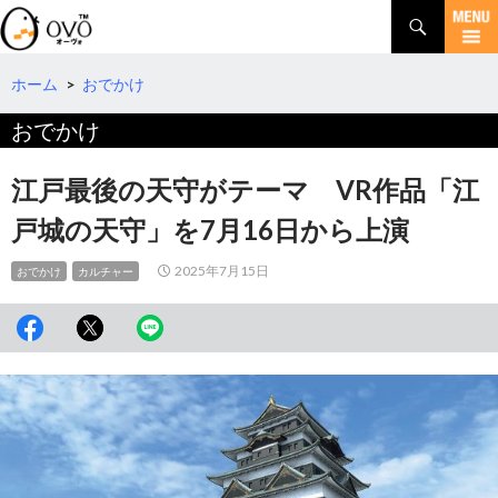
検
索
コ
ン
テ
ホーム
>
おでかけ
ン
おでかけ
ツ
へ
移
江戸最後の天守がテーマ VR作品「江
動
戸城の天守」を7月16日から上演
2025年7月15日
おでかけ
カルチャー