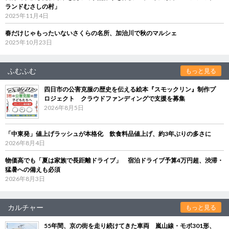
ランドむさしの村」
2025年11月4日
春だけじゃもったいないさくらの名所、加治川で秋のマルシェ
2025年10月23日
ふむふむ
もっと見る
四日市の公害克服の歴史を伝える絵本『スモックリン』制作プ
ロジェクト クラウドファンディングで支援を募集
2026年8月5日
「中東発」値上げラッシュが本格化 飲食料品値上げ、約3年ぶりの多さに
2026年8月4日
物価高でも「夏は家族で長距離ドライブ」 宿泊ドライブ予算4万円超、渋滞・
猛暑への備えも必須
2026年8月3日
カルチャー
もっと見る
55年間、京の街を走り続けてきた車両 嵐山線・モボ301形、