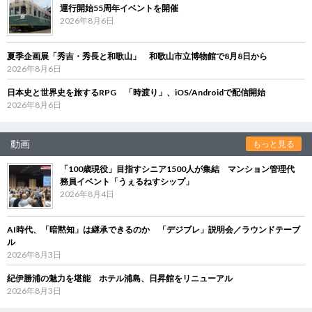
運行開始55周年イベントを開催
2026年8月6日
夏季企画展「秀吉・秀長と和歌山」 和歌山市立博物館で8月8日から
2026年8月6日
日本史と世界史を旅するRPG 「時渡り」、iOS/Androidで配信開始
2026年8月6日
動画
もっと見る
「100歳現役」目指すシニア1500人が集結 マンション管理代
務員イベント「うぇるねすシップ」
2026年8月4日
AI時代、「暗黙知」は継承できるのか 「デジブレ」説明会／ラウンドテーブ
ル
2026年8月3日
紀伊勝浦の魅力を堪能 ホテル浦島、日昇館をリニューアル
2026年8月3日