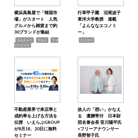
横浜高島屋で「韓国市
行革甲子園 沼尾波子
場」がスタート 人気
東洋大学教授 連載
グルメから雑貨まで約
「よんななエコノミ
30ブランドが集結
ー」
,
,
,
,
カルチャー
グルメ
ライ
ビジネス
フスタイル
不動産業界で来店率と
故人の「想い」かなえ
成約率を上げる方法を
る 遺贈寄付 日本財
伝授 いえらぶGROUP
団名誉会長 笹川陽平氏
が8月18、20日に無料
×フリーアナウンサー
セミナー
長野智子氏