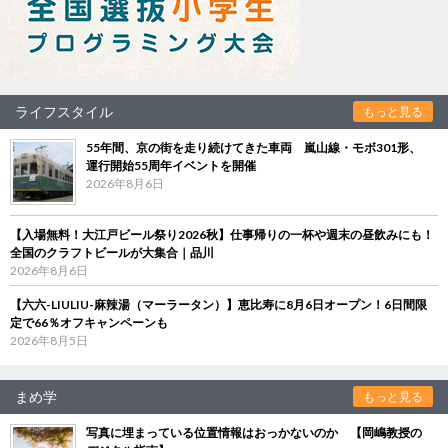
ライフスタイル
もっと見る
55年間、京の街を走り続けてきた車両 嵐山線・モボ301形、
運行開始55周年イベントを開催
2026年8月6日
【入場無料！大江戸ビール祭り2026秋】仕事帰りの一杯や週末の昼飲みにも！
全国のクラフトビールが大集合｜品川
2026年8月6日
【六六-LIULIU-麻辣湯（マーラータン）】恵比寿に8月6日オープン！6日間限
定で66％オフキャンペーンも
2026年8月5日
まめ学
もっと見る
写真に埋まっている位置情報はおっかないのか 【岡嶋教授の