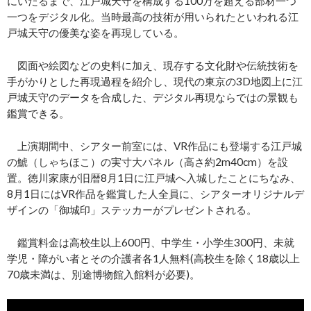
にいたるまで、江戸城天守を構成する100万を超える部材一つ
一つをデジタル化。当時最高の技術が用いられたといわれる江
戸城天守の優美な姿を再現している。
図面や絵図などの史料に加え、現存する文化財や伝統技術を
手がかりとした再現過程を紹介し、現代の東京の3D地図上に江
戸城天守のデータを合成した、デジタル再現ならではの景観も
鑑賞できる。
上演期間中、シアター前室には、VR作品にも登場する江戸城
の鯱（しゃちほこ）の実寸大パネル（高さ約2m40cm）を設
置。徳川家康が旧暦8月1日に江戸城へ入城したことにちなみ、
8月1日にはVR作品を鑑賞した人全員に、シアターオリジナルデ
ザインの「御城印」ステッカーがプレゼントされる。
鑑賞料金は高校生以上600円、中学生・小学生300円、未就
学児・障がい者とその介護者各1人無料(高校生を除く18歳以上
70歳未満は、別途博物館入館料が必要)。