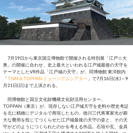
7月19日から東京国立博物館で開催される特別展「江戸☆大
奥」の開催に合わせ、史上最大といわれる江戸城最後の天守を
テーマとしたVR作品「江戸城の天守」が、同博物館 東洋館内
「
TNM & TOPPAN ミュージアムシアター
」で7月16日(水)～9
月21日(日)まで上演される。
同博物館と国立文化財機構文化財活用センター、
TOPPAN（東京）が、現存しない江戸城天守を史料や歴史考証
を元に精緻にデジタルで再現したもの。徳川三代将軍家光が膨
大な費用を投じてつくらせた江戸城最後の天守の姿と、その天
守がどのようにつくられたのかを考える作品。石垣や瓦、金具