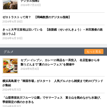
デジタル指南】
2026年7月22日
ゼロトラストって何？ 【岡嶋教授のデジタル指南】
2026年6月18日
きっと大平元首相は泣いている 【政眼鏡（せいがんきょう）－本田雅俊の政
治コラム】
2026年6月10日
グルメ
もっと見る
セブン‐イレブン、カレー15商品を一斉投入 名店監修から冷
製うどんまで“夏のカレーフェス”を開催中
2026年8月6日
横浜高島屋で「韓国市場」がスタート 人気グルメから雑貨まで約30ブランド
が集結
2026年8月5日
「山梨県笛吹川フルーツ公園」でサマーフェス 富士山を眺めながら水遊び、
季節限定の桃のかき氷も
2026年8月3日