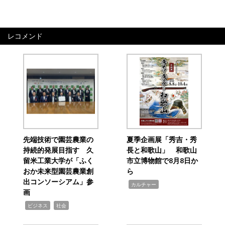
レコメンド
先端技術で園芸農業の
夏季企画展「秀吉・秀
持続的発展目指す 久
長と和歌山」 和歌山
留米工業大学が「ふく
市立博物館で8月8日か
おか未来型園芸農業創
ら
出コンソーシアム」参
,
カルチャー
画
,
,
ビジネス
社会