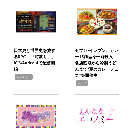
日本史と世界史を旅す
セブン‐イレブン、カレ
るRPG 「時渡り」、
ー15商品を一斉投入
iOS/Androidで配信開
名店監修から冷製うど
始
んまで“夏のカレーフェ
ス”を開催中
,
カルチャー
,
グルメ