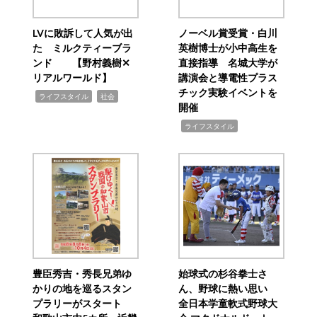
LVに敗訴して人気が出
ノーベル賞受賞・白川
た ミルクティーブラ
英樹博士が小中高生を
ンド 【野村義樹✕
直接指導 名城大学が
リアルワールド】
講演会と導電性プラス
チック実験イベントを
,
,
ライフスタイル
社会
開催
,
ライフスタイル
豊臣秀吉・秀長兄弟ゆ
始球式の杉谷拳士さ
かりの地を巡るスタン
ん、野球に熱い思い
プラリーがスタート
全日本学童軟式野球大