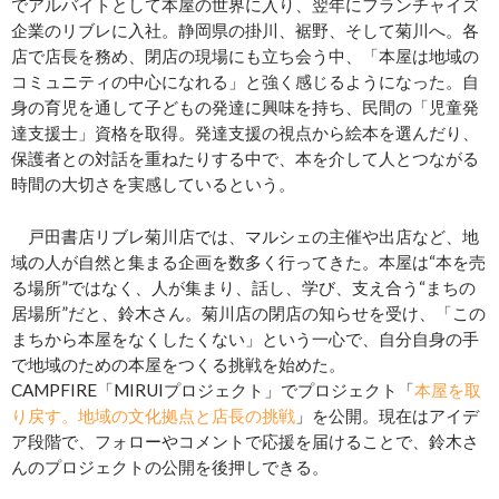
でアルバイトとして本屋の世界に入り、翌年にフランチャイズ
企業のリブレに入社。静岡県の掛川、裾野、そして菊川へ。各
店で店長を務め、閉店の現場にも立ち会う中、「本屋は地域の
コミュニティの中心になれる」と強く感じるようになった。自
身の育児を通して子どもの発達に興味を持ち、民間の「児童発
達支援士」資格を取得。発達支援の視点から絵本を選んだり、
保護者との対話を重ねたりする中で、本を介して人とつながる
時間の大切さを実感しているという。
戸田書店リブレ菊川店では、マルシェの主催や出店など、地
域の人が自然と集まる企画を数多く行ってきた。本屋は“本を売
る場所”ではなく、人が集まり、話し、学び、支え合う“まちの
居場所”だと、鈴木さん。菊川店の閉店の知らせを受け、「この
まちから本屋をなくしたくない」という一心で、自分自身の手
で地域のための本屋をつくる挑戦を始めた。
CAMPFIRE「MIRUIプロジェクト」でプロジェクト「
本屋を取
り戻す。地域の文化拠点と店長の挑戦
」を公開。現在はアイデ
ア段階で、フォローやコメントで応援を届けることで、鈴木さ
んのプロジェクトの公開を後押しできる。