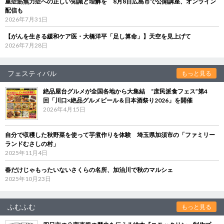
重症筋無力症への正しい知識と理解を 8月8日広島市で公開講座、オンライン
配信も
2026年7月31日
【がんを生きる緩和ケア医・大橋洋平「足し算命」】天空を見上げて
2026年7月28日
フェスティバル
もっと見る
絶品屋台グルメが全国各地から大集結 “庶民派食フェス”第4
回「川口×絶品グルメビール＆日本酒祭り2026」を開催
2026年4月15日
自分で収穫した秋野菜を使って芋煮作りを体験 埼玉県加須市の「ファミリー
ランドむさしの村」
2025年11月4日
春だけじゃもったいないさくらの名所、加治川で秋のマルシェ
2025年10月23日
ふむふむ
もっと見る