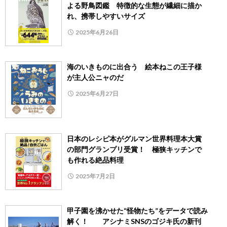
よる野鳥図鑑 特徴的な生態が繊細に描か
れ、携帯しやすいサイズ
2025年6月26日
海のいきものに出合う 絵本ねこの王子様
が主人公ニャのだ
2025年6月27日
日本のレシピ本がグルマン世界料理本大賞
の部門グランプリ受賞！ 極狭キッチンで
も作れる絶品料理
2025年7月2日
甲子園を沸かせた“怪物たち”をデータで読み
解く！ アシナミSNSのゴジキ氏の新刊