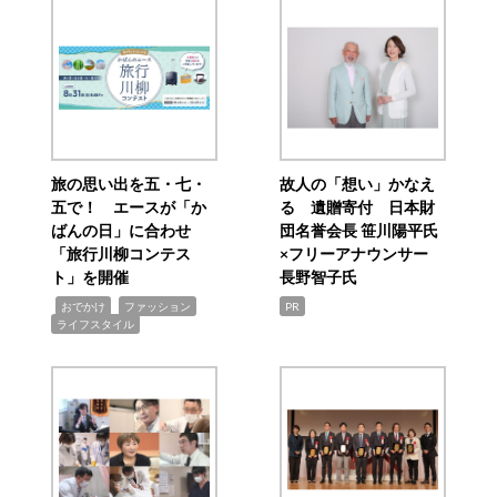
旅の思い出を五・七・
故人の「想い」かなえ
五で！ エースが「か
る 遺贈寄付 日本財
ばんの日」に合わせ
団名誉会長 笹川陽平氏
「旅行川柳コンテス
×フリーアナウンサー
ト」を開催
長野智子氏
,
,
,
おでかけ
ファッション
PR
ライフスタイル