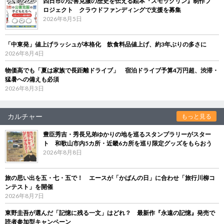
四日市の公害克服の歴史を伝える絵本『スモックリン』制作プ
ロジェクト クラウドファンディングで支援を募集
2026年8月5日
「中東発」値上げラッシュが本格化 飲食料品値上げ、約3年ぶりの多さに
2026年8月4日
物価高でも「夏は家族で長距離ドライブ」 宿泊ドライブ予算4万円超、渋滞・
猛暑への備えも必須
2026年8月3日
カルチャー
もっと見る
豊臣秀吉・秀長兄弟ゆかりの地を巡るスタンプラリーがスター
ト 和歌山市内5カ所・近畿6カ所を巡り限定グッズをもらおう
2026年8月8日
旅の思い出を五・七・五で！ エースが「かばんの日」に合わせ「旅行川柳コ
ンテスト」を開催
2026年8月7日
東野圭吾が選んだ「記憶に残る一文」はどれ？ 最新作『永遠の記憶』発売で
読者参加型キャンペーン