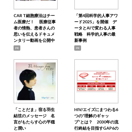
CAR T細胞療法はチー
「第4回科学的人事アワ
ム医療だ！ 医療従事
ード2025」を開催 デ
者の情熱、患者さんの
ータとAIで変わる人事
思いを伝えるドキュメ
戦略 科学的人事の最
ンタリー動画を公開中
新事例
PR
PR
「ことだま」宿る羽生
HIV/エイズにまつわる6
結弦のメッセージ 名
つの“理解のギャッ
言がもたらす心の平穏
プ”とは？ 2030年の流
と潤い
行終結を目指すGAP6の