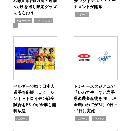
和歌山市内5カ所・近畿
会 マクドナルド・トー
6カ所を巡り限定グッズ
ナメントが開幕
をもらおう
,
スポーツ
,
,
カルチャー
ライフスタイ
ル
ベルギーで戦う日本人
ドジャースタジアムで
選手を応援しよう シ
「いわて牛」など岩手
ント＝トロイデン戦全
県産農畜産物をPR JA
試合をBS10が今季も無
全農いわてが8月10日～
料放送
12日に実施
,
,
,
スポーツ
スポーツ
ビジネス