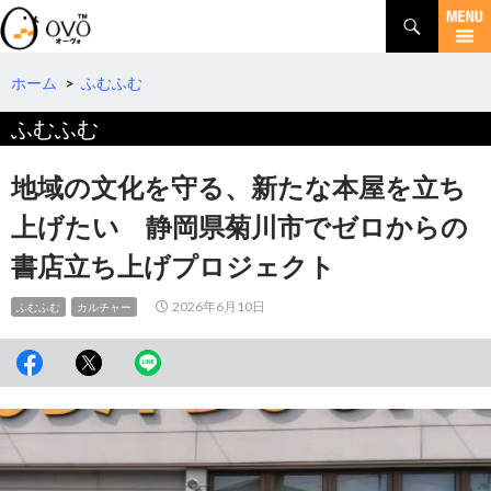
検
索
コ
ン
テ
ホーム
>
ふむふむ
ン
ふむふむ
ツ
へ
移
地域の文化を守る、新たな本屋を立ち
動
上げたい 静岡県菊川市でゼロからの
書店立ち上げプロジェクト
2026年6月10日
ふむふむ
カルチャー