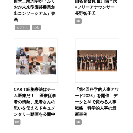
留米工業大学が「ふく
団名誉会長 笹川陽平氏
おか未来型園芸農業創
×フリーアナウンサー
出コンソーシアム」参
長野智子氏
画
PR
,
,
ビジネス
社会
CAR T細胞療法はチー
「第4回科学的人事アワ
ム医療だ！ 医療従事
ード2025」を開催 デ
者の情熱、患者さんの
ータとAIで変わる人事
思いを伝えるドキュメ
戦略 科学的人事の最
ンタリー動画を公開中
新事例
PR
PR