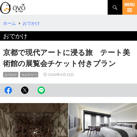
検
索
コ
ン
テ
ホーム
>
おでかけ
ン
おでかけ
ツ
へ
移
京都で現代アートに浸る旅 テート美
動
術館の展覧会チケット付きプラン
2026年6月12日
おでかけ
カルチャー