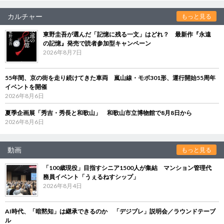
カルチャー
もっと見る
東野圭吾が選んだ「記憶に残る一文」はどれ？ 最新作『永遠
の記憶』発売で読者参加型キャンペーン
2026年8月7日
55年間、京の街を走り続けてきた車両 嵐山線・モボ301形、運行開始55周年
イベントを開催
2026年8月6日
夏季企画展「秀吉・秀長と和歌山」 和歌山市立博物館で8月8日から
2026年8月6日
動画
もっと見る
「100歳現役」目指すシニア1500人が集結 マンション管理代
務員イベント「うぇるねすシップ」
2026年8月4日
AI時代、「暗黙知」は継承できるのか 「デジブレ」説明会／ラウンドテーブ
ル