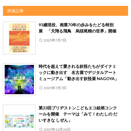
関連記事
93歳現役、画業70年の歩みをたどる特別
展 「天翔る飛鳥 烏頭尾精の世界」開催
2025年7月7日
時代を超えて愛される妖怪たちがダイナミ
ックに動き出す 名古屋でデジタルアート
ミュージアム「動き出す妖怪展 NAGOYA」
2025年7月7日
第23回ブリヂストンこどもエコ絵画コンク
ールを開催 テーマは「みて！わたしの だ
いすきな しぜん」
2025年10月26日