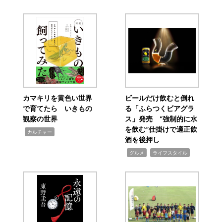
カマキリを黄色い世界
ビールだけ飲むと倒れ
で育てたら いきもの
る「ふらつくビアグラ
観察の世界
ス」発売 “強制的に水
を飲む”仕掛けで適正飲
,
カルチャー
酒を後押し
,
,
グルメ
ライフスタイル