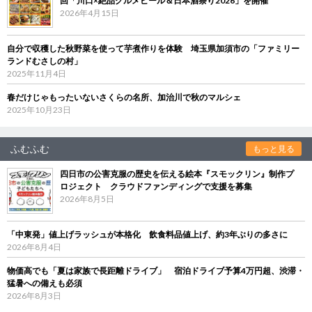
回「川口×絶品グルメビール＆日本酒祭り2026」を開催
2026年4月15日
自分で収穫した秋野菜を使って芋煮作りを体験 埼玉県加須市の「ファミリー
ランドむさしの村」
2025年11月4日
春だけじゃもったいないさくらの名所、加治川で秋のマルシェ
2025年10月23日
ふむふむ
もっと見る
四日市の公害克服の歴史を伝える絵本『スモックリン』制作プ
ロジェクト クラウドファンディングで支援を募集
2026年8月5日
「中東発」値上げラッシュが本格化 飲食料品値上げ、約3年ぶりの多さに
2026年8月4日
物価高でも「夏は家族で長距離ドライブ」 宿泊ドライブ予算4万円超、渋滞・
猛暑への備えも必須
2026年8月3日