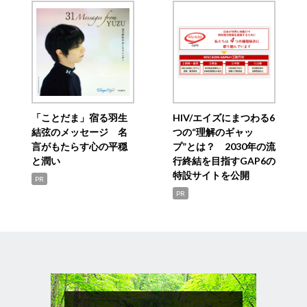
「ことだま」宿る羽生
HIV/エイズにまつわる6
結弦のメッセージ 名
つの“理解のギャッ
言がもたらす心の平穏
プ”とは？ 2030年の流
と潤い
行終結を目指すGAP6の
特設サイトを公開
PR
PR