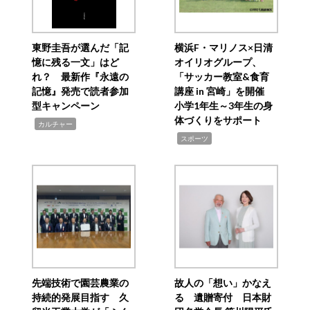
東野圭吾が選んだ「記
横浜F・マリノス×日清
憶に残る一文」はど
オイリオグループ、
れ？ 最新作『永遠の
「サッカー教室&食育
記憶』発売で読者参加
講座 in 宮崎」を開催
型キャンペーン
小学1年生～3年生の身
体づくりをサポート
,
カルチャー
,
スポーツ
先端技術で園芸農業の
故人の「想い」かなえ
持続的発展目指す 久
る 遺贈寄付 日本財