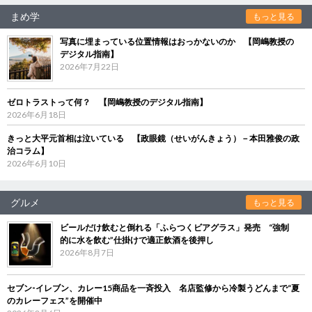
まめ学
もっと見る
写真に埋まっている位置情報はおっかないのか 【岡嶋教授の
デジタル指南】
2026年7月22日
ゼロトラストって何？ 【岡嶋教授のデジタル指南】
2026年6月18日
きっと大平元首相は泣いている 【政眼鏡（せいがんきょう）－本田雅俊の政
治コラム】
2026年6月10日
グルメ
もっと見る
ビールだけ飲むと倒れる「ふらつくビアグラス」発売 “強制
的に水を飲む”仕掛けで適正飲酒を後押し
2026年8月7日
セブン‐イレブン、カレー15商品を一斉投入 名店監修から冷製うどんまで“夏
のカレーフェス”を開催中