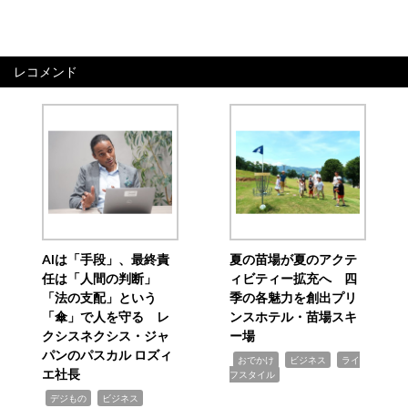
レコメンド
AIは「手段」、最終責
夏の苗場が夏のアクテ
任は「人間の判断」
ィビティー拡充へ 四
「法の支配」という
季の各魅力を創出プリ
「傘」で人を守る レ
ンスホテル・苗場スキ
クシスネクシス・ジャ
ー場
パンのパスカル ロズィ
,
,
,
おでかけ
ビジネス
ライ
エ社長
フスタイル
,
,
デジもの
ビジネス