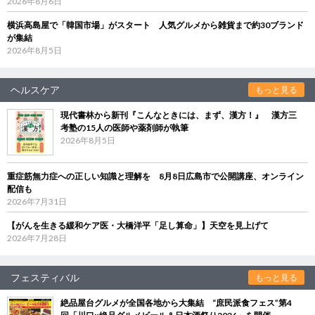
2026年8月6日
横浜高島屋で「韓国市場」がスタート 人気グルメから雑貨まで約30ブランド
が集結
2026年8月5日
ヘルスケア
もっと見る
現代書林から新刊『こんなときには、まず、漢方！』 漢方三
考塾の15人の医師や薬剤師が執筆
2026年8月5日
重症筋無力症への正しい知識と理解を 8月8日広島市で公開講座、オンライン
配信も
2026年7月31日
【がんを生きる緩和ケア医・大橋洋平「足し算命」】天空を見上げて
2026年7月28日
フェスティバル
もっと見る
絶品屋台グルメが全国各地から大集結 “庶民派食フェス”第4