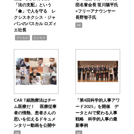
「法の支配」という
団名誉会長 笹川陽平氏
「傘」で人を守る レ
×フリーアナウンサー
クシスネクシス・ジャ
長野智子氏
パンのパスカル ロズィ
PR
エ社長
,
,
デジもの
ビジネス
CAR T細胞療法はチー
「第4回科学的人事アワ
ム医療だ！ 医療従事
ード2025」を開催 デ
者の情熱、患者さんの
ータとAIで変わる人事
思いを伝えるドキュメ
戦略 科学的人事の最
ンタリー動画を公開中
新事例
PR
PR