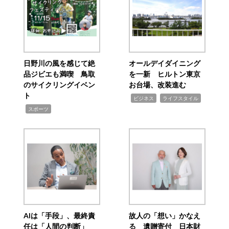
日野川の風を感じて絶
オールデイダイニング
品ジビエも満喫 鳥取
を一新 ヒルトン東京
のサイクリングイベン
お台場、改装進む
ト
,
,
ビジネス
ライフスタイル
,
スポーツ
AIは「手段」、最終責
故人の「想い」かなえ
任は「人間の判断」
る 遺贈寄付 日本財