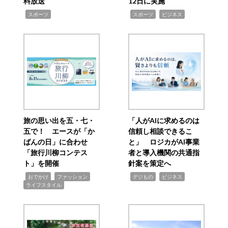
料放送
12日に実施
,
,
,
スポーツ
スポーツ
ビジネス
旅の思い出を五・七・
「人がAIに求めるのは
五で！ エースが「か
信頼し相談できるこ
ばんの日」に合わせ
と」 ロジカがAI事業
「旅行川柳コンテス
者と導入機関の共通指
ト」を開催
針案を策定へ
,
,
,
,
,
おでかけ
ファッション
デジもの
ビジネス
ライフスタイル