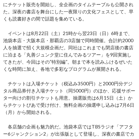
にチケット販売を開始し、全企画のタイムテーブルも公開され
た。深夜の書店を舞台にした一夜限りの文化フェスとして、早
くも読書好きの間で話題を集めている。
イベントは8月22日（土）21時から翌23日（日）6時まで、
池袋本店・大阪本店・那覇店の3店舗で同時開催。合計約2000
人を抽選で招く大規模企画だ。同社はこれまでも閉店後の書店
に泊まる「丸善ジュンク堂に住んでみるツアー」を9回実施し
てきたが、今回はその“特別編”。朝まで本を読みふけるぜいた
くな時間に加え、各地で多彩なプログラムが展開される。
チケットは入場チケット（税込み3500円）と2000円分デジ
タル商品券付き入場チケット（同5000円）のほか、応援サポー
ター向けの割引チケットも用意。抽選販売は6月15日（土）か
らチケットぴあで受け付け、無料企画の抽選申し込みは7月6日
（月）から開始される。
各店舗の企画も魅力的だ。池袋本店ではTBSラジオ「アフタ
ー6ジャンクション2」が出張版として登場し、深夜の書店でカ