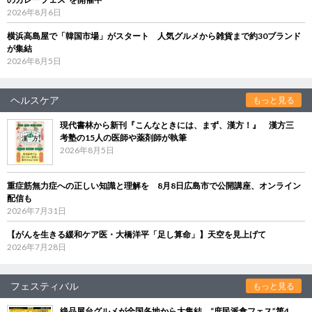
2026年8月6日
横浜高島屋で「韓国市場」がスタート 人気グルメから雑貨まで約30ブランド
が集結
2026年8月5日
ヘルスケア
もっと見る
現代書林から新刊『こんなときには、まず、漢方！』 漢方三
考塾の15人の医師や薬剤師が執筆
2026年8月5日
重症筋無力症への正しい知識と理解を 8月8日広島市で公開講座、オンライン
配信も
2026年7月31日
【がんを生きる緩和ケア医・大橋洋平「足し算命」】天空を見上げて
2026年7月28日
フェスティバル
もっと見る
絶品屋台グルメが全国各地から大集結 “庶民派食フェス”第4