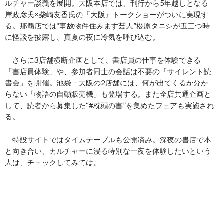
ルチャー談義を展開。大阪本店では、刊行から5年越しとなる
岸政彦氏×柴崎友香氏の『大阪』トークショーがついに実現す
る。那覇店では“事故物件住みます芸人”松原タニシが丑三つ時
に怪談を披露し、真夏の夜に冷気を呼び込む。
さらに3店舗横断企画として、書店員の仕事を体験できる
「書店員体験」や、参加者同士の会話は不要の「サイレント読
書会」を開催。池袋・大阪の2店舗には、何が出てくるか分か
らない「物語の自動販売機」も登場する。また全店共通企画と
して、読者から募集した“#枕頭の書”を集めたフェアも実施され
る。
特設サイトではタイムテーブルも公開済み。深夜の書店で本
と向き合い、カルチャーに浸る特別な一夜を体験したいという
人は、チェックしてみては。