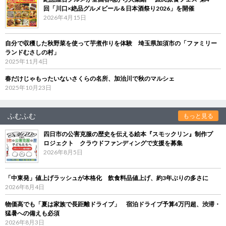
回「川口×絶品グルメビール＆日本酒祭り2026」を開催
2026年4月15日
自分で収穫した秋野菜を使って芋煮作りを体験 埼玉県加須市の「ファミリー
ランドむさしの村」
2025年11月4日
春だけじゃもったいないさくらの名所、加治川で秋のマルシェ
2025年10月23日
ふむふむ
もっと見る
四日市の公害克服の歴史を伝える絵本『スモックリン』制作プ
ロジェクト クラウドファンディングで支援を募集
2026年8月5日
「中東発」値上げラッシュが本格化 飲食料品値上げ、約3年ぶりの多さに
2026年8月4日
物価高でも「夏は家族で長距離ドライブ」 宿泊ドライブ予算4万円超、渋滞・
猛暑への備えも必須
2026年8月3日