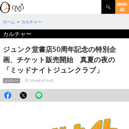
検
索
コ
ン
テ
ホーム
>
カルチャー
ン
カルチャー
ツ
へ
移
ジュンク堂書店50周年記念の特別企
動
画、チケット販売開始 真夏の夜の
「ミッドナイトジュンクラブ」
2026年6月14日
カルチャー