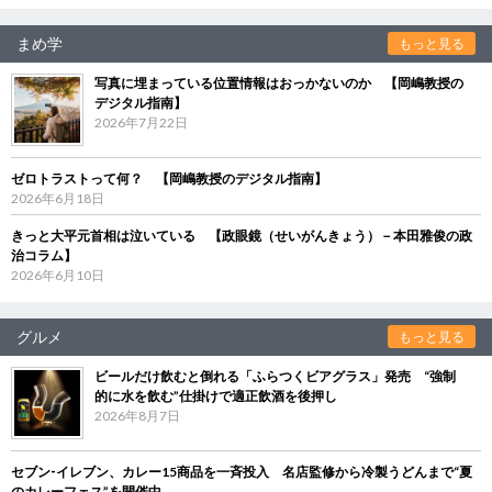
まめ学
もっと見る
写真に埋まっている位置情報はおっかないのか 【岡嶋教授の
デジタル指南】
2026年7月22日
ゼロトラストって何？ 【岡嶋教授のデジタル指南】
2026年6月18日
きっと大平元首相は泣いている 【政眼鏡（せいがんきょう）－本田雅俊の政
治コラム】
2026年6月10日
グルメ
もっと見る
ビールだけ飲むと倒れる「ふらつくビアグラス」発売 “強制
的に水を飲む”仕掛けで適正飲酒を後押し
2026年8月7日
セブン‐イレブン、カレー15商品を一斉投入 名店監修から冷製うどんまで“夏
のカレーフェス”を開催中