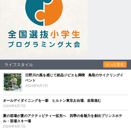
ライフスタイル
もっと見る
日野川の風を感じて絶品ジビエも満喫 鳥取のサイクリングイ
ベント
2026年8月7日
オールデイダイニングを一新 ヒルトン東京お台場、改装進む
2026年8月7日
夏の苗場が夏のアクティビティー拡充へ 四季の各魅力を創出プリンスホテ
ル・苗場スキー場
2026年8月7日