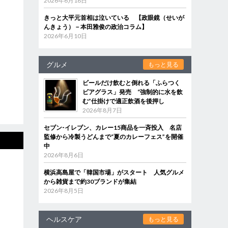
2026年6月18日
きっと大平元首相は泣いている 【政眼鏡（せいが
んきょう）－本田雅俊の政治コラム】
2026年6月10日
グルメ
もっと見る
ビールだけ飲むと倒れる「ふらつく
ビアグラス」発売 “強制的に水を飲
む”仕掛けで適正飲酒を後押し
2026年8月7日
セブン‐イレブン、カレー15商品を一斉投入 名店
監修から冷製うどんまで“夏のカレーフェス”を開催
中
2026年8月6日
横浜高島屋で「韓国市場」がスタート 人気グルメ
から雑貨まで約30ブランドが集結
2026年8月5日
ヘルスケア
もっと見る