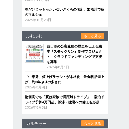
春だけじゃもったいないさくらの名所、加治川で秋
のマルシェ
2025年10月23日
ふむふむ
もっと見る
四日市の公害克服の歴史を伝える絵
本『スモックリン』制作プロジェク
ト クラウドファンディングで支援
を募集
2026年8月5日
「中東発」値上げラッシュが本格化 飲食料品値上
げ、約3年ぶりの多さに
2026年8月4日
物価高でも「夏は家族で長距離ドライブ」 宿泊ド
ライブ予算4万円超、渋滞・猛暑への備えも必須
2026年8月3日
カルチャー
もっと見る