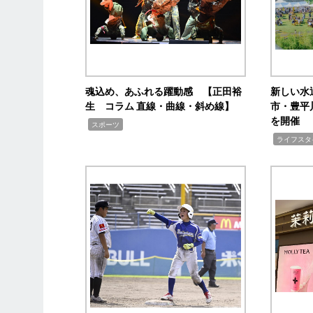
魂込め、あふれる躍動感 【正田裕
新しい水
生 コラム 直線・曲線・斜め線】
市・豊平
を開催
,
スポーツ
,
ライフスタ