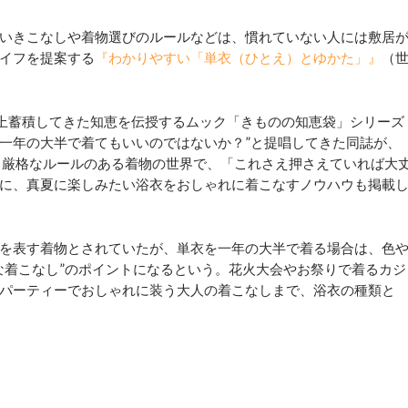
いきこなしや着物選びのルールなどは、慣れていない人には敷居
イフを提案する
『わかりやすい「単衣（ひとえ）とゆかた」』
（
以上蓄積してきた知恵を伝授するムック「きものの知恵袋」シリーズ
、一年の大半で着てもいいのではないか？”と提唱してきた同誌が、
。厳格なルールのある着物の世界で、「これさえ押さえていれば大
に、真夏に楽しみたい浴衣をおしゃれに着こなすノウハウも掲載
を表す着物とされていたが、単衣を一年の大半で着る場合は、色
な着こなし”のポイントになるという。花火大会やお祭りで着るカジ
パーティーでおしゃれに装う大人の着こなしまで、浴衣の種類と