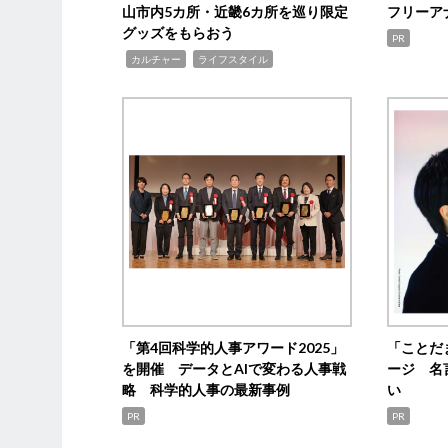
山市内5カ所・近畿6カ所を巡り限定
フリーア
グッズをもらおう
PR
,
,
カルチャー
ライフスタイル
「第4回科学的人事アワード2025」
「ことだ
を開催 データとAIで変わる人事戦
ージ 名
略 科学的人事の最新事例
い
PR
PR