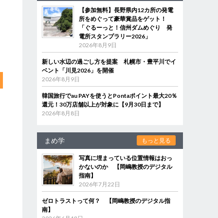
【参加無料】長野県内12カ所の発電
所をめぐって豪華賞品をゲット！
「ぐるーっと！信州ダムめぐり 発
電所スタンプラリー2026」
2026年8月9日
新しい水辺の過ごし方を提案 札幌市・豊平川でイ
ベント「川見2026」を開催
2026年8月9日
韓国旅行でau PAYを使うとPontaポイント最大20％
還元！30万店舗以上が対象に【9月30日まで】
2026年8月8日
まめ学
もっと見る
写真に埋まっている位置情報はおっ
かないのか 【岡嶋教授のデジタル
指南】
2026年7月22日
ゼロトラストって何？ 【岡嶋教授のデジタル指
南】