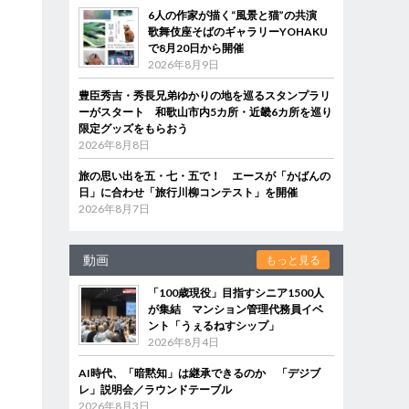
6人の作家が描く“風景と猫”の共演
歌舞伎座そばのギャラリーYOHAKU
で8月20日から開催
2026年8月9日
豊臣秀吉・秀長兄弟ゆかりの地を巡るスタンプラリ
ーがスタート 和歌山市内5カ所・近畿6カ所を巡り
限定グッズをもらおう
2026年8月8日
旅の思い出を五・七・五で！ エースが「かばんの
日」に合わせ「旅行川柳コンテスト」を開催
2026年8月7日
動画
もっと見る
「100歳現役」目指すシニア1500人
が集結 マンション管理代務員イベ
ント「うぇるねすシップ」
2026年8月4日
AI時代、「暗黙知」は継承できるのか 「デジブ
レ」説明会／ラウンドテーブル
2026年8月3日