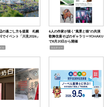
辺の過ごし方を提案 札幌
6人の作家が描く“風景と猫”の共演
川でイベント「川見2026」
歌舞伎座そばのギャラリーYOHAKU
で8月20日から開催
,
イル
カルチャー