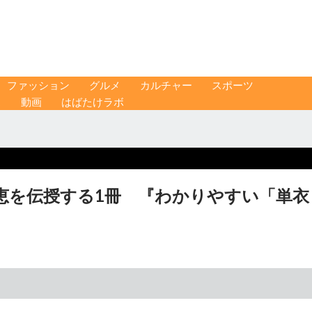
ファッション
グルメ
カルチャー
スポーツ
ス
動画
はばたけラボ
恵を伝授する1冊 『わかりやすい「単衣