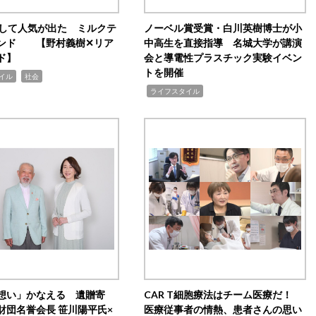
訴して人気が出た ミルクテ
ノーベル賞受賞・白川英樹博士が小
ンド 【野村義樹✕リア
中高生を直接指導 名城大学が講演
ド】
会と導電性プラスチック実験イベン
トを開催
,
イル
社会
,
ライフスタイル
想い」かなえる 遺贈寄
CAR T細胞療法はチーム医療だ！
財団名誉会長 笹川陽平氏×
医療従事者の情熱、患者さんの思い