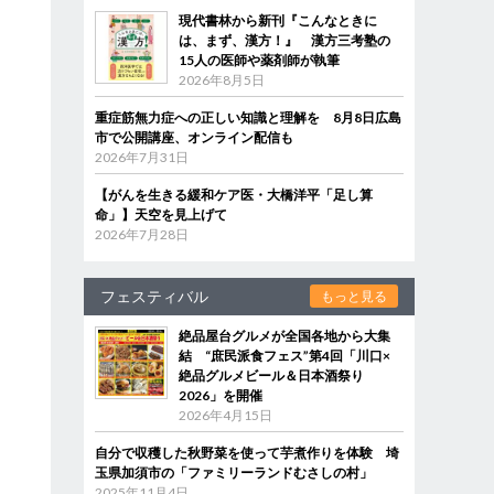
現代書林から新刊『こんなときに
は、まず、漢方！』 漢方三考塾の
15人の医師や薬剤師が執筆
2026年8月5日
重症筋無力症への正しい知識と理解を 8月8日広島
市で公開講座、オンライン配信も
2026年7月31日
【がんを生きる緩和ケア医・大橋洋平「足し算
命」】天空を見上げて
2026年7月28日
フェスティバル
もっと見る
絶品屋台グルメが全国各地から大集
結 “庶民派食フェス”第4回「川口×
絶品グルメビール＆日本酒祭り
2026」を開催
2026年4月15日
自分で収穫した秋野菜を使って芋煮作りを体験 埼
玉県加須市の「ファミリーランドむさしの村」
2025年11月4日