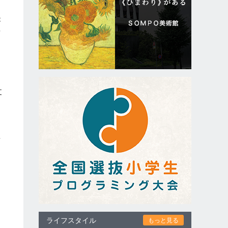
が
世
丈
し
や
ライフスタイル
もっと見る