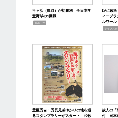
弓ヶ浜（鳥取）が初勝利 全日本学
LVに敗
童野球の1回戦
ィーブラ
ルワール
,
スポーツ
,
ライフスタ
豊臣秀吉・秀長兄弟ゆかりの地を巡
故人の「
るスタンプラリーがスタート 和歌
付 日本