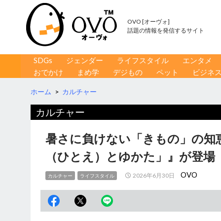
OVO [オーヴォ]
話題の情報を発信するサイト
コンテンツへ移動
検
SDGs
ジェンダー
ライフスタイル
エンタメ
索
おでかけ
まめ学
デジもの
ペット
ビジネ
ホーム
>
カルチャー
カルチャー
暑さに負けない「きもの」の知
（ひとえ）とゆかた」』が登場
OVO
2026年6月30日
カルチャー
ライフスタイル