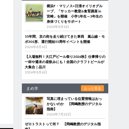
横浜F・マリノス×日清オイリオグル
ープ、「サッカー教室&食育講座 in
宮崎」を開催 小学1年生～3年生の
身体づくりをサポート
2026年8月6日
55年間、京の街を走り続けてきた車両 嵐山線・モ
ボ301形、運行開始55周年イベントを開催
2026年8月6日
【入場無料！大江戸ビール祭り2026秋】仕事帰りの
一杯や週末の昼飲みにも！全国のクラフトビールが
大集合｜品川
2026年8月6日
まめ学
もっと見る
写真に埋まっている位置情報はおっ
かないのか 【岡嶋教授のデジタル
指南】
2026年7月22日
ゼロトラストって何？ 【岡嶋教授のデジタル指