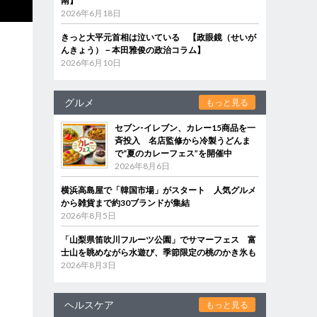
南】
2026年6月18日
きっと大平元首相は泣いている 【政眼鏡（せいが
んきょう）－本田雅俊の政治コラム】
2026年6月10日
グルメ
もっと見る
セブン‐イレブン、カレー15商品を一
斉投入 名店監修から冷製うどんま
で“夏のカレーフェス”を開催中
2026年8月6日
横浜高島屋で「韓国市場」がスタート 人気グルメ
から雑貨まで約30ブランドが集結
2026年8月5日
「山梨県笛吹川フルーツ公園」でサマーフェス 富
士山を眺めながら水遊び、季節限定の桃のかき氷も
2026年8月3日
ヘルスケア
もっと見る