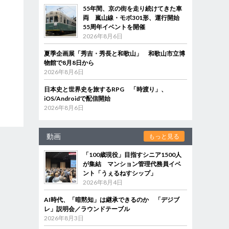
55年間、京の街を走り続けてきた車
両 嵐山線・モボ301形、運行開始
55周年イベントを開催
2026年8月6日
夏季企画展「秀吉・秀長と和歌山」 和歌山市立博
物館で8月8日から
2026年8月6日
日本史と世界史を旅するRPG 「時渡り」、
iOS/Androidで配信開始
2026年8月6日
動画
もっと見る
「100歳現役」目指すシニア1500人
が集結 マンション管理代務員イベ
ント「うぇるねすシップ」
2026年8月4日
AI時代、「暗黙知」は継承できるのか 「デジブ
レ」説明会／ラウンドテーブル
2026年8月3日