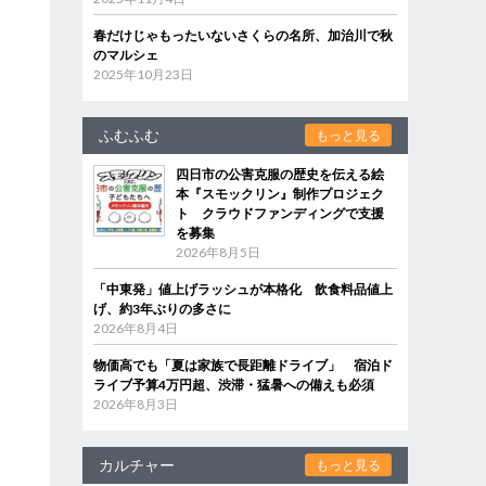
春だけじゃもったいないさくらの名所、加治川で秋
のマルシェ
2025年10月23日
ふむふむ
もっと見る
四日市の公害克服の歴史を伝える絵
本『スモックリン』制作プロジェク
ト クラウドファンディングで支援
を募集
2026年8月5日
「中東発」値上げラッシュが本格化 飲食料品値上
げ、約3年ぶりの多さに
2026年8月4日
物価高でも「夏は家族で長距離ドライブ」 宿泊ド
ライブ予算4万円超、渋滞・猛暑への備えも必須
2026年8月3日
カルチャー
もっと見る