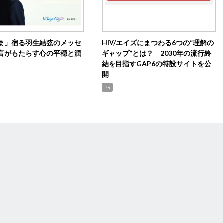
ま」宿る羽生結弦のメッセ
HIV/エイズにまつわる6つの“理解の
言がもたらす心の平穏と潤
ギャップ”とは？ 2030年の流行終
結を目指すGAP6の特設サイトを公
開
PR