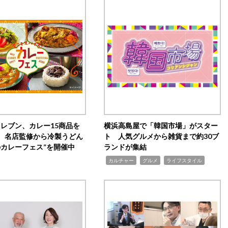
イレブン、カレー15商品を
横浜高島屋で「韓国市場」がスター
 名店監修から冷製うどん
ト 人気グルメから雑貨まで約30ブ
のカレーフェス”を開催中
ランドが集結
,
,
,
カルチャー
グルメ
ライフスタイル