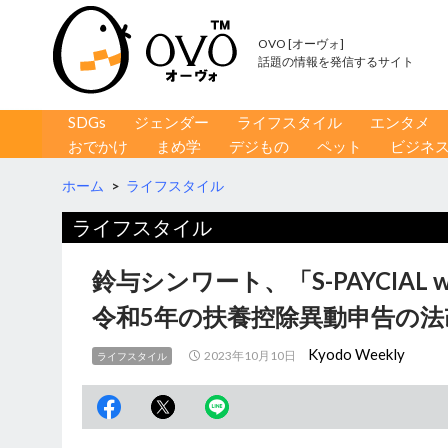
OVO [オーヴォ]
話題の情報を発信するサイト
コンテンツへ移動
検
SDGs
ジェンダー
ライフスタイル
エンタメ
索
おでかけ
まめ学
デジもの
ペット
ビジネ
ホーム
>
ライフスタイル
ライフスタイル
鈴与シンワート、「S-PAYCIAL
令和5年の扶養控除異動申告の法
Kyodo Weekly
2023年10月10日
ライフスタイル