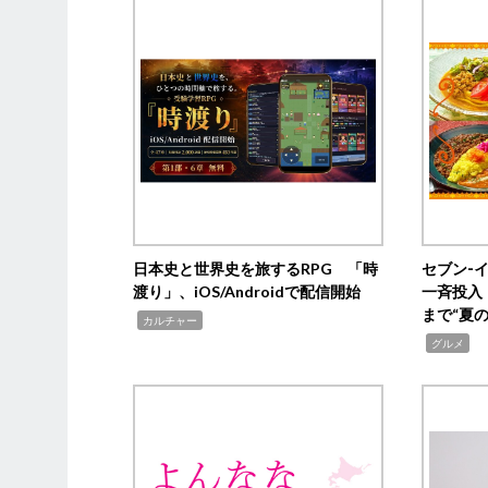
日本史と世界史を旅するRPG 「時
セブン‐
渡り」、iOS/Androidで配信開始
一斉投入
まで“夏
,
カルチャー
,
グルメ