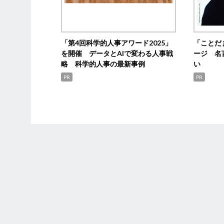
「第4回科学的人事アワード2025」
「ことだ
を開催 データとAIで変わる人事戦
ージ 名
略 科学的人事の最新事例
い
PR
PR