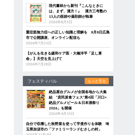
現代書林から新刊『こんなときに
は、まず、漢方！』 漢方三考塾の
15人の医師や薬剤師が執筆
2026年8月5日
重症筋無力症への正しい知識と理解を 8月8日広島
市で公開講座、オンライン配信も
2026年7月31日
【がんを生きる緩和ケア医・大橋洋平「足し算
命」】天空を見上げて
2026年7月28日
フェスティバル
もっと見る
絶品屋台グルメが全国各地から大集
結 “庶民派食フェス”第4回「川口×
絶品グルメビール＆日本酒祭り
2026」を開催
2026年4月15日
自分で収穫した秋野菜を使って芋煮作りを体験 埼
玉県加須市の「ファミリーランドむさしの村」
2025年11月4日