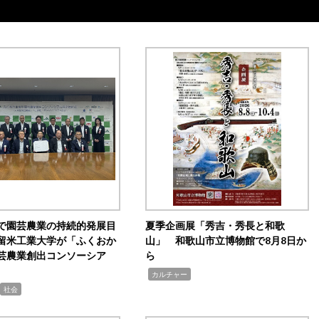
で園芸農業の持続的発展目
夏季企画展「秀吉・秀長と和歌
留米工業大学が「ふくおか
山」 和歌山市立博物館で8月8日か
芸農業創出コンソーシア
ら
,
カルチャー
社会