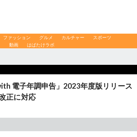
ファッション
グルメ
カルチャー
スポーツ
ス
動画
はばたけラボ
 with 電子年調申告」2023年度版リリー
改正に対応