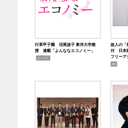
行革甲子園 沼尾波子 東洋大学教
故人の「
授 連載「よんななエコノミー」
付 日本
フリーア
,
ビジネス
PR