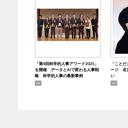
「第4回科学的人事アワード2025」
「ことだ
を開催 データとAIで変わる人事戦
ージ 名
略 科学的人事の最新事例
い
PR
PR