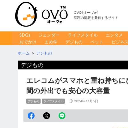
OVO [オーヴォ]
話題の情報を発信するサイト
コンテンツへ移動
検
SDGs
ジェンダー
ライフスタイル
エンタメ
索
おでかけ
まめ学
デジもの
ペット
ビジネ
ホーム
>
デジもの
デジもの
エレコムがスマホと重ね持ちに
間の外出でも安心の大容量
2024年11月5日
デジもの
ライフスタイル