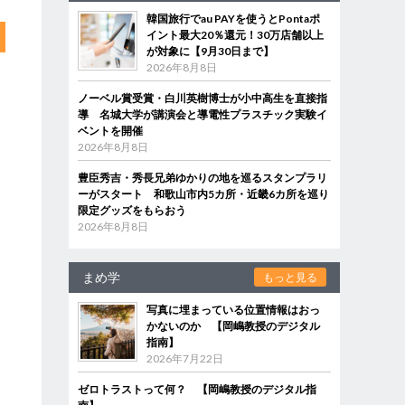
韓国旅行でau PAYを使うとPontaポ
イント最大20％還元！30万店舗以上
が対象に【9月30日まで】
2026年8月8日
ノーベル賞受賞・白川英樹博士が小中高生を直接指
導 名城大学が講演会と導電性プラスチック実験イ
ベントを開催
2026年8月8日
豊臣秀吉・秀長兄弟ゆかりの地を巡るスタンプラリ
ーがスタート 和歌山市内5カ所・近畿6カ所を巡り
限定グッズをもらおう
2026年8月8日
まめ学
もっと見る
写真に埋まっている位置情報はおっ
かないのか 【岡嶋教授のデジタル
指南】
2026年7月22日
ゼロトラストって何？ 【岡嶋教授のデジタル指