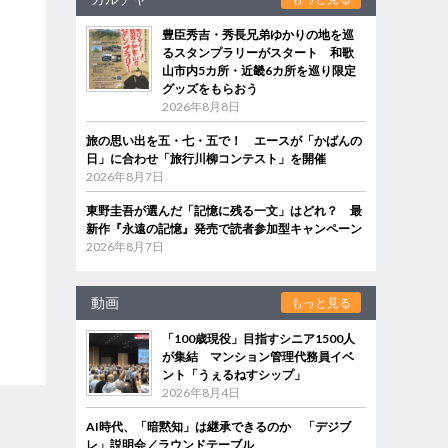
豊臣秀吉・秀長兄弟ゆかりの地を巡
るスタンプラリーがスタート 和歌
山市内5カ所・近畿6カ所を巡り限定
グッズをもらおう
2026年8月8日
旅の思い出を五・七・五で！ エースが「かばんの
日」に合わせ「旅行川柳コンテスト」を開催
2026年8月7日
東野圭吾が選んだ「記憶に残る一文」はどれ？ 最
新作『永遠の記憶』発売で読者参加型キャンペーン
2026年8月7日
動画
もっと見る
「100歳現役」目指すシニア1500人
が集結 マンション管理代務員イベ
ント「うぇるねすシップ」
2026年8月4日
AI時代、「暗黙知」は継承できるのか 「デジブ
レ」説明会／ラウンドテーブル