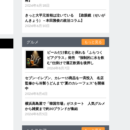
南】
2026年6月18日
きっと大平元首相は泣いている 【政眼鏡（せいが
んきょう）－本田雅俊の政治コラム】
2026年6月10日
グルメ
もっと見る
ビールだけ飲むと倒れる「ふらつく
ビアグラス」発売 “強制的に水を飲
む”仕掛けで適正飲酒を後押し
2026年8月7日
セブン‐イレブン、カレー15商品を一斉投入 名店
監修から冷製うどんまで“夏のカレーフェス”を開催
中
2026年8月6日
横浜高島屋で「韓国市場」がスタート 人気グルメ
から雑貨まで約30ブランドが集結
2026年8月5日