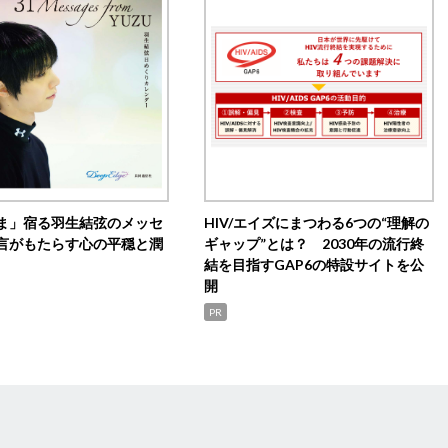
ま」宿る羽生結弦のメッセ
HIV/エイズにまつわる6つの“理解の
言がもたらす心の平穏と潤
ギャップ”とは？ 2030年の流行終
結を目指すGAP6の特設サイトを公
開
PR