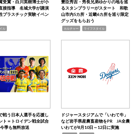
賞受賞・白川英樹博士が小
豊臣秀吉・秀長兄弟ゆかりの地を巡
直接指導 名城大学が講演
るスタンプラリーがスタート 和歌
性プラスチック実験イベン
山市内5カ所・近畿6カ所を巡り限定
グッズをもらおう
,
,
イル
カルチャー
ライフスタイル
で戦う日本人選手を応援し
ドジャースタジアムで「いわて牛」
ント＝トロイデン戦全試合
など岩手県産農畜産物をPR JA全農
0が今季も無料放送
いわてが8月10日～12日に実施