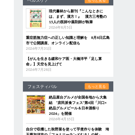
ヘルスケア
もっと見る
現代書林から新刊『こんなときに
は、まず、漢方！』 漢方三考塾の
15人の医師や薬剤師が執筆
2026年8月5日
重症筋無力症への正しい知識と理解を 8月8日広島
市で公開講座、オンライン配信も
2026年7月31日
【がんを生きる緩和ケア医・大橋洋平「足し算
命」】天空を見上げて
2026年7月28日
フェスティバル
もっと見る
絶品屋台グルメが全国各地から大集
結 “庶民派食フェス”第4回「川口×
絶品グルメビール＆日本酒祭り
2026」を開催
2026年4月15日
自分で収穫した秋野菜を使って芋煮作りを体験 埼
玉県加須市の「ファミリーランドむさしの村」