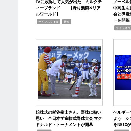
LVに敗訴して人気が出た ミルクテ
ノーベル
ィーブランド 【野村義樹✕リア
中高生を
ルワールド】
会と導電
トを開催
,
,
ライフスタイル
社会
,
ライフスタ
始球式の杉谷拳士さん、野球に熱い
ベルギー
思い 全日本学童軟式野球大会 マク
よう シ
ドナルド・トーナメントが開幕
をBS1