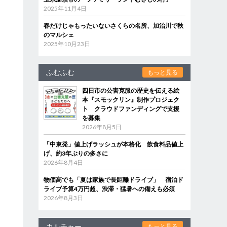
2025年11月4日
春だけじゃもったいないさくらの名所、加治川で秋
のマルシェ
2025年10月23日
ふむふむ
もっと見る
四日市の公害克服の歴史を伝える絵
本『スモックリン』制作プロジェク
ト クラウドファンディングで支援
を募集
2026年8月5日
「中東発」値上げラッシュが本格化 飲食料品値上
げ、約3年ぶりの多さに
2026年8月4日
物価高でも「夏は家族で長距離ドライブ」 宿泊ド
ライブ予算4万円超、渋滞・猛暑への備えも必須
2026年8月3日
カルチャー
もっと見る