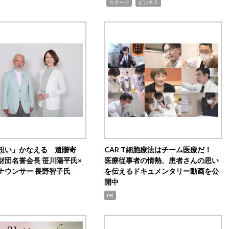
,
,
スポーツ
ビジネス
想い」かなえる 遺贈寄
CAR T細胞療法はチーム医療だ！
財団名誉会長 笹川陽平氏×
医療従事者の情熱、患者さんの思い
ナウンサー 長野智子氏
を伝えるドキュメンタリー動画を公
開中
PR