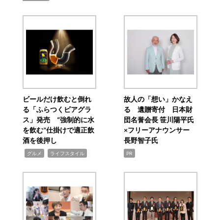
ビールだけ飲むと倒れ
故人の「想い」かなえ
る「ふらつくビアグラ
る 遺贈寄付 日本財
ス」発売 “強制的に水
団名誉会長 笹川陽平氏
を飲む”仕掛けで適正飲
×フリーアナウンサー
酒を後押し
長野智子氏
,
,
グルメ
ライフスタイル
PR