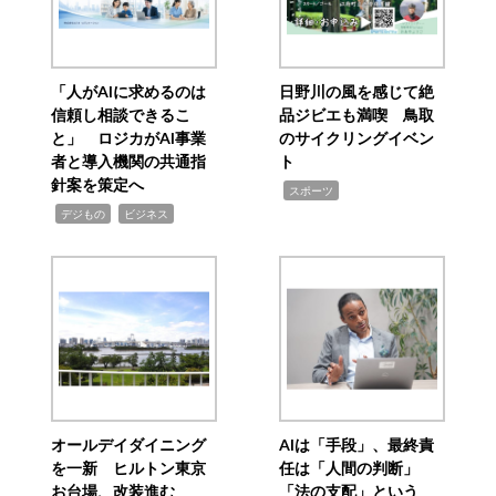
「人がAIに求めるのは
日野川の風を感じて絶
信頼し相談できるこ
品ジビエも満喫 鳥取
と」 ロジカがAI事業
のサイクリングイベン
者と導入機関の共通指
ト
針案を策定へ
,
スポーツ
,
,
デジもの
ビジネス
オールデイダイニング
AIは「手段」、最終責
を一新 ヒルトン東京
任は「人間の判断」
お台場、改装進む
「法の支配」という