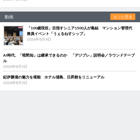
動画
もっと見る
「100歳現役」目指すシニア1500人が集結 マンション管理代
務員イベント「うぇるねすシップ」
2026年8月4日
AI時代、「暗黙知」は継承できるのか 「デジブレ」説明会／ラウンドテーブ
ル
2026年8月3日
紀伊勝浦の魅力を堪能 ホテル浦島、日昇館をリニューアル
2026年8月3日