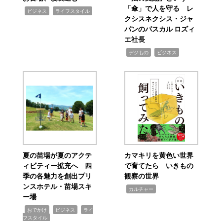
「傘」で人を守る レ
,
,
ビジネス
ライフスタイル
クシスネクシス・ジャ
パンのパスカル ロズィ
エ社長
,
,
デジもの
ビジネス
夏の苗場が夏のアクテ
カマキリを黄色い世界
ィビティー拡充へ 四
で育てたら いきもの
季の各魅力を創出プリ
観察の世界
ンスホテル・苗場スキ
,
カルチャー
ー場
,
,
,
おでかけ
ビジネス
ライ
フスタイル