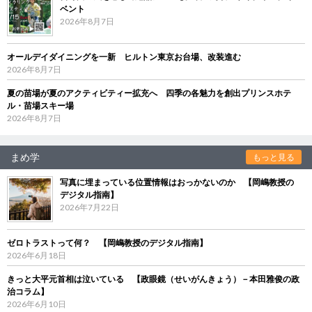
ベント
2026年8月7日
オールデイダイニングを一新 ヒルトン東京お台場、改装進む
2026年8月7日
夏の苗場が夏のアクティビティー拡充へ 四季の各魅力を創出プリンスホテ
ル・苗場スキー場
2026年8月7日
まめ学
もっと見る
写真に埋まっている位置情報はおっかないのか 【岡嶋教授の
デジタル指南】
2026年7月22日
ゼロトラストって何？ 【岡嶋教授のデジタル指南】
2026年6月18日
きっと大平元首相は泣いている 【政眼鏡（せいがんきょう）－本田雅俊の政
治コラム】
2026年6月10日