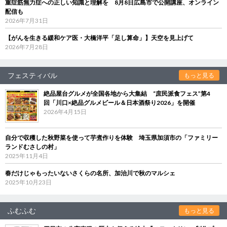
重症筋無力症への正しい知識と理解を 8月8日広島市で公開講座、オンライン
配信も
2026年7月31日
【がんを生きる緩和ケア医・大橋洋平「足し算命」】天空を見上げて
2026年7月28日
フェスティバル
もっと見る
絶品屋台グルメが全国各地から大集結 “庶民派食フェス”第4
回「川口×絶品グルメビール＆日本酒祭り2026」を開催
2026年4月15日
自分で収穫した秋野菜を使って芋煮作りを体験 埼玉県加須市の「ファミリー
ランドむさしの村」
2025年11月4日
春だけじゃもったいないさくらの名所、加治川で秋のマルシェ
2025年10月23日
ふむふむ
もっと見る