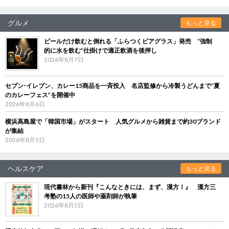
グルメ
もっと見る
ビールだけ飲むと倒れる「ふらつくビアグラス」発売 “強制
的に水を飲む”仕掛けで適正飲酒を後押し
2026年8月7日
セブン‐イレブン、カレー15商品を一斉投入 名店監修から冷製うどんまで“夏
のカレーフェス”を開催中
2026年8月6日
横浜高島屋で「韓国市場」がスタート 人気グルメから雑貨まで約30ブランド
が集結
2026年8月5日
ヘルスケア
もっと見る
現代書林から新刊『こんなときには、まず、漢方！』 漢方三
考塾の15人の医師や薬剤師が執筆
2026年8月5日