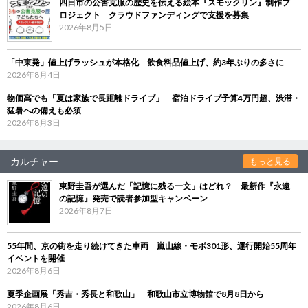
四日市の公害克服の歴史を伝える絵本『スモックリン』制作プ
ロジェクト クラウドファンディングで支援を募集
2026年8月5日
「中東発」値上げラッシュが本格化 飲食料品値上げ、約3年ぶりの多さに
2026年8月4日
物価高でも「夏は家族で長距離ドライブ」 宿泊ドライブ予算4万円超、渋滞・
猛暑への備えも必須
2026年8月3日
カルチャー
もっと見る
東野圭吾が選んだ「記憶に残る一文」はどれ？ 最新作『永遠
の記憶』発売で読者参加型キャンペーン
2026年8月7日
55年間、京の街を走り続けてきた車両 嵐山線・モボ301形、運行開始55周年
イベントを開催
2026年8月6日
夏季企画展「秀吉・秀長と和歌山」 和歌山市立博物館で8月8日から
2026年8月6日