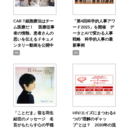
CAR T細胞療法はチー
「第4回科学的人事アワ
ム医療だ！ 医療従事
ード2025」を開催 デ
者の情熱、患者さんの
ータとAIで変わる人事
思いを伝えるドキュメ
戦略 科学的人事の最
ンタリー動画を公開中
新事例
PR
PR
「ことだま」宿る羽生
HIV/エイズにまつわる6
結弦のメッセージ 名
つの“理解のギャッ
言がもたらす心の平穏
プ”とは？ 2030年の流