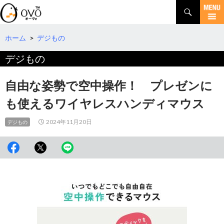
検
索
コ
ン
テ
ホーム
>
デジもの
ン
デジもの
ツ
へ
移
自由な姿勢で空中操作！ プレゼンに
動
も使えるワイヤレスハンディマウス
2024年11月20日
デジもの