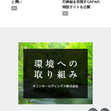
と潤い
行終結を目指すGAP6の
特設サイトを公開
PR
PR