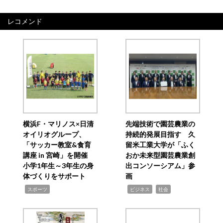
レコメンド
横浜F・マリノス×日清
先端技術で園芸農業の
オイリオグループ、
持続的発展目指す 久
「サッカー教室&食育
留米工業大学が「ふく
講座 in 宮崎」を開催
おか未来型園芸農業創
小学1年生～3年生の身
出コンソーシアム」参
体づくりをサポート
画
,
,
,
スポーツ
ビジネス
社会