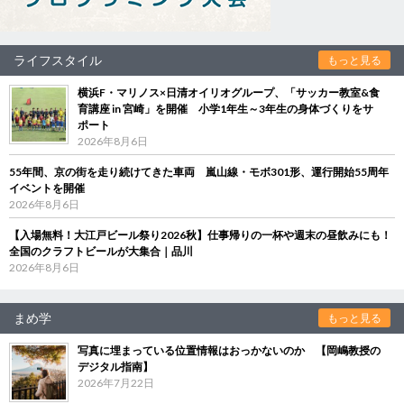
ライフスタイル
もっと見る
横浜F・マリノス×日清オイリオグループ、「サッカー教室&食
育講座 in 宮崎」を開催 小学1年生～3年生の身体づくりをサ
ポート
2026年8月6日
55年間、京の街を走り続けてきた車両 嵐山線・モボ301形、運行開始55周年
イベントを開催
2026年8月6日
【入場無料！大江戸ビール祭り2026秋】仕事帰りの一杯や週末の昼飲みにも！
全国のクラフトビールが大集合｜品川
2026年8月6日
まめ学
もっと見る
写真に埋まっている位置情報はおっかないのか 【岡嶋教授の
デジタル指南】
2026年7月22日