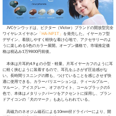
JVCケンウッドは、ビクター（Victor）ブランドの開放型完全
ワイヤレスイヤホン
「HA-NP1T」
を発売した。イヤーカフ型
デザイン、着脱しやすく軽快な着け心地で、アクセサリーのよ
うに楽しめる5色のカラー展開。オープン価格で、市場推定価
格は税込み1万9800円前後。
本体は片耳約4.9ｇの小型・軽量。片耳イヤーカフのように耳
に軽く挟むように装着するので、耳孔をふさがず圧迫感がな
い。長時間リスニングの際も、つけていることを感じさせず快
適に使用できる。カラーバリエーションは、ティールブルー、
マルーン、アイスグレー、オフホワイト、コールブラックの5
色で、本体はメタリックパーツをアクセントに採用し、ブラン
ドアイコンの「犬のマーク」もあしらわれている。
高磁力のネオジム磁石による10mm径ドライバーにより、開