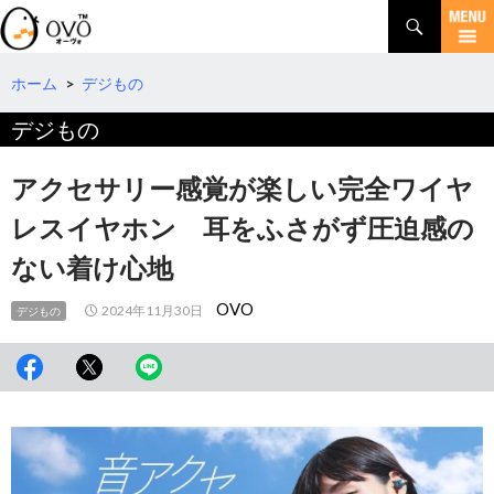
検
索
コ
ン
テ
ホーム
>
デジもの
ン
デジもの
ツ
へ
移
アクセサリー感覚が楽しい完全ワイヤ
動
レスイヤホン 耳をふさがず圧迫感の
ない着け心地
OVO
2024年11月30日
デジもの