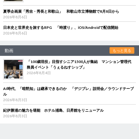
夏季企画展「秀吉・秀長と和歌山」 和歌山市立博物館で8月8日から
2026年8月6日
日本史と世界史を旅するRPG 「時渡り」、iOS/Androidで配信開始
2026年8月6日
動画
もっと見る
「100歳現役」目指すシニア1500人が集結 マンション管理代
務員イベント「うぇるねすシップ」
2026年8月4日
AI時代、「暗黙知」は継承できるのか 「デジブレ」説明会／ラウンドテーブ
ル
2026年8月3日
紀伊勝浦の魅力を堪能 ホテル浦島、日昇館をリニューアル
2026年8月3日