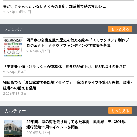
春だけじゃもったいないさくらの名所、加治川で秋のマルシェ
2025年10月23日
ふむふむ
もっと見る
四日市の公害克服の歴史を伝える絵本『スモックリン』制作プ
ロジェクト クラウドファンディングで支援を募集
2026年8月5日
「中東発」値上げラッシュが本格化 飲食料品値上げ、約3年ぶりの多さに
2026年8月4日
物価高でも「夏は家族で長距離ドライブ」 宿泊ドライブ予算4万円超、渋滞・
猛暑への備えも必須
2026年8月3日
カルチャー
もっと見る
55年間、京の街を走り続けてきた車両 嵐山線・モボ301形、
運行開始55周年イベントを開催
2026年8月6日