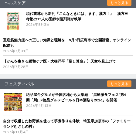
ヘルスケア
もっと見る
現代書林から新刊『こんなときには、まず、漢方！』 漢方三
考塾の15人の医師や薬剤師が執筆
2026年8月5日
重症筋無力症への正しい知識と理解を 8月8日広島市で公開講座、オンライン
配信も
2026年7月31日
【がんを生きる緩和ケア医・大橋洋平「足し算命」】天空を見上げて
2026年7月28日
フェスティバル
もっと見る
絶品屋台グルメが全国各地から大集結 “庶民派食フェス”第4
回「川口×絶品グルメビール＆日本酒祭り2026」を開催
2026年4月15日
自分で収穫した秋野菜を使って芋煮作りを体験 埼玉県加須市の「ファミリー
ランドむさしの村」
2025年11月4日