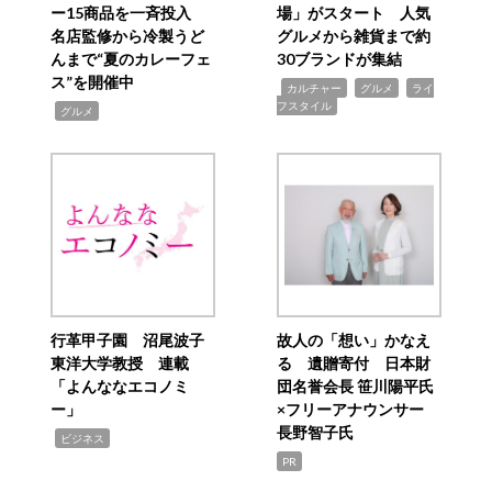
ー15商品を一斉投入
場」がスタート 人気
名店監修から冷製うど
グルメから雑貨まで約
んまで“夏のカレーフェ
30ブランドが集結
ス”を開催中
,
,
,
カルチャー
グルメ
ライ
フスタイル
,
グルメ
行革甲子園 沼尾波子
故人の「想い」かなえ
東洋大学教授 連載
る 遺贈寄付 日本財
「よんななエコノミ
団名誉会長 笹川陽平氏
ー」
×フリーアナウンサー
長野智子氏
,
ビジネス
PR