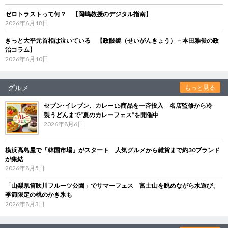
ゼロトラストって何？ 【岡嶋教授のデジタル指南】
2026年6月18日
きっと大平元首相は泣いている 【政眼鏡（せいがんきょう）－本田雅俊の政
治コラム】
2026年6月10日
グルメ
もっと見る
セブン‐イレブン、カレー15商品を一斉投入 名店監修から冷
製うどんまで“夏のカレーフェス”を開催中
2026年8月6日
横浜高島屋で「韓国市場」がスタート 人気グルメから雑貨まで約30ブランド
が集結
2026年8月5日
「山梨県笛吹川フルーツ公園」でサマーフェス 富士山を眺めながら水遊び、
季節限定の桃のかき氷も
2026年8月3日