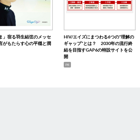
ま」宿る羽生結弦のメッセ
HIV/エイズにまつわる6つの“理解の
言がもたらす心の平穏と潤
ギャップ”とは？ 2030年の流行終
結を目指すGAP6の特設サイトを公
開
PR