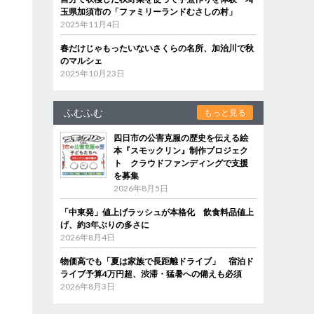
玉県加須市の「ファミリーランドむさしの村」
2025年11月4日
春だけじゃもったいないさくらの名所、加治川で秋
のマルシェ
2025年10月23日
ふむふむ
もっと見る
四日市の公害克服の歴史を伝える絵
本『スモックリン』制作プロジェク
ト クラウドファンディングで支援
を募集
2026年8月5日
「中東発」値上げラッシュが本格化 飲食料品値上
げ、約3年ぶりの多さに
2026年8月4日
物価高でも「夏は家族で長距離ドライブ」 宿泊ド
ライブ予算4万円超、渋滞・猛暑への備えも必須
2026年8月3日