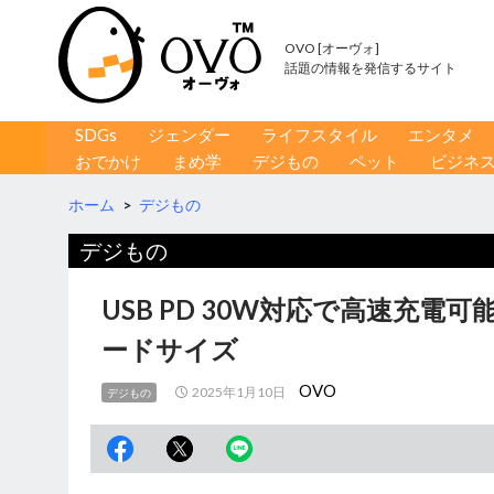
OVO [オーヴォ]
話題の情報を発信するサイト
コンテンツへ移動
検
SDGs
ジェンダー
ライフスタイル
エンタメ
索
おでかけ
まめ学
デジもの
ペット
ビジネ
ホーム
>
デジもの
デジもの
USB PD 30W対応で高速充
ードサイズ
OVO
2025年1月10日
デジもの