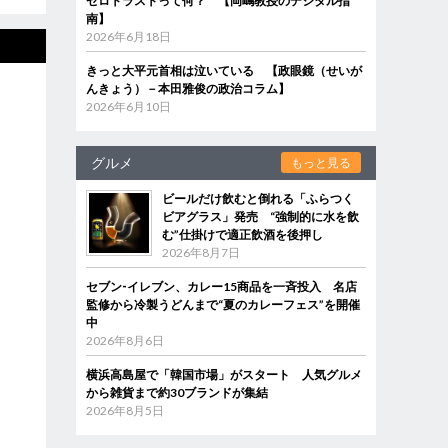
ゼロトラストって何？ 【岡嶋教授のデジタル指
南】
2026年6月18日
きっと大平元首相は泣いている 【政眼鏡（せいが
んきょう）－本田雅俊の政治コラム】
2026年6月10日
グルメ
もっと見る
ビールだけ飲むと倒れる「ふらつく
ビアグラス」発売 “強制的に水を飲
む”仕掛けで適正飲酒を後押し
2026年8月7日
セブン‐イレブン、カレー15商品を一斉投入 名店
監修から冷製うどんまで“夏のカレーフェス”を開催
中
2026年8月6日
横浜高島屋で「韓国市場」がスタート 人気グルメ
から雑貨まで約30ブランドが集結
2026年8月5日