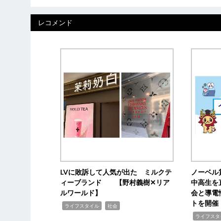
レコメンド
LVに敗訴して人気が出た ミルクテ
ノーベル
ィーブランド 【野村義樹✕リア
中高生を
ルワールド】
会と導電
トを開催
,
,
ライフスタイル
社会
,
ライフスタ