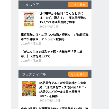
ヘルスケア
もっと見る
現代書林から新刊『こんなときに
は、まず、漢方！』 漢方三考塾の
15人の医師や薬剤師が執筆
2026年8月5日
重症筋無力症への正しい知識と理解を 8月8日広島
市で公開講座、オンライン配信も
2026年7月31日
【がんを生きる緩和ケア医・大橋洋平「足し算
命」】天空を見上げて
2026年7月28日
フェスティバル
もっと見る
絶品屋台グルメが全国各地から大集
結 “庶民派食フェス”第4回「川口×
絶品グルメビール＆日本酒祭り
2026」を開催
2026年4月15日
自分で収穫した秋野菜を使って芋煮作りを体験 埼