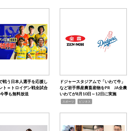
で戦う日本人選手を応援し
ドジャースタジアムで「いわて牛」
ント＝トロイデン戦全試合
など岩手県産農畜産物をPR JA全農
0が今季も無料放送
いわてが8月10日～12日に実施
,
,
スポーツ
ビジネス