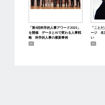
「第4回科学的人事アワード2025」
「ことだ
を開催 データとAIで変わる人事戦
ージ 名
略 科学的人事の最新事例
い
PR
PR