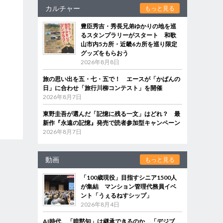
カルチャー
もっと見る
豊臣秀吉・秀長兄弟ゆかりの地を巡
るスタンプラリーがスタート 和歌
山市内5カ所・近畿6カ所を巡り限定
グッズをもらおう
2026年8月8日
旅の思い出を五・七・五で！ エースが「かばんの
日」に合わせ「旅行川柳コンテスト」を開催
2026年8月7日
東野圭吾が選んだ「記憶に残る一文」はどれ？ 最
新作『永遠の記憶』発売で読者参加型キャンペーン
2026年8月7日
動画
もっと見る
「100歳現役」目指すシニア1500人
が集結 マンション管理代務員イベ
ント「うぇるねすシップ」
2026年8月4日
AI時代、「暗黙知」は継承できるのか 「デジブ