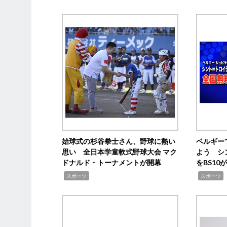
始球式の杉谷拳士さん、野球に熱い
ベルギー
思い 全日本学童軟式野球大会 マク
よう シ
ドナルド・トーナメントが開幕
をBS1
,
,
スポーツ
スポーツ