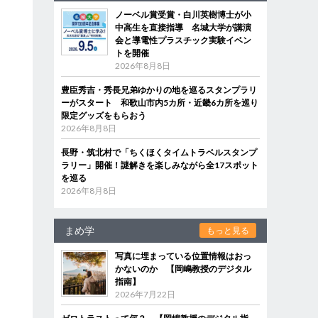
ノーベル賞受賞・白川英樹博士が小
中高生を直接指導 名城大学が講演
会と導電性プラスチック実験イベン
トを開催
2026年8月8日
豊臣秀吉・秀長兄弟ゆかりの地を巡るスタンプラリ
ーがスタート 和歌山市内5カ所・近畿6カ所を巡り
限定グッズをもらおう
2026年8月8日
長野・筑北村で「ちくほくタイムトラベルスタンプ
ラリー」開催！謎解きを楽しみながら全17スポット
を巡る
2026年8月8日
まめ学
もっと見る
写真に埋まっている位置情報はおっ
かないのか 【岡嶋教授のデジタル
指南】
2026年7月22日