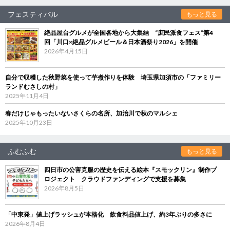
フェスティバル
もっと見る
絶品屋台グルメが全国各地から大集結 “庶民派食フェス”第4
回「川口×絶品グルメビール＆日本酒祭り2026」を開催
2026年4月15日
自分で収穫した秋野菜を使って芋煮作りを体験 埼玉県加須市の「ファミリー
ランドむさしの村」
2025年11月4日
春だけじゃもったいないさくらの名所、加治川で秋のマルシェ
2025年10月23日
ふむふむ
もっと見る
四日市の公害克服の歴史を伝える絵本『スモックリン』制作プ
ロジェクト クラウドファンディングで支援を募集
2026年8月5日
「中東発」値上げラッシュが本格化 飲食料品値上げ、約3年ぶりの多さに
2026年8月4日