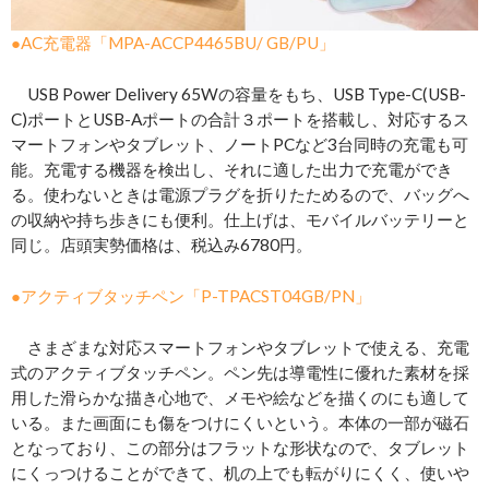
●AC充電器「MPA-ACCP4465BU/ GB/PU」
USB Power Delivery 65Wの容量をもち、USB Type-C(USB-
C)ポートとUSB-Aポートの合計３ポートを搭載し、対応するス
マートフォンやタブレット、ノートPCなど3台同時の充電も可
能。充電する機器を検出し、それに適した出力で充電ができ
る。使わないときは電源プラグを折りたためるので、バッグへ
の収納や持ち歩きにも便利。仕上げは、モバイルバッテリーと
同じ。店頭実勢価格は、税込み6780円。
●アクティブタッチペン「P-TPACST04GB/PN」
さまざまな対応スマートフォンやタブレットで使える、充電
式のアクティブタッチペン。ペン先は導電性に優れた素材を採
用した滑らかな描き心地で、メモや絵などを描くのにも適して
いる。また画面にも傷をつけにくいという。本体の一部が磁石
となっており、この部分はフラットな形状なので、タブレット
にくっつけることができて、机の上でも転がりにくく、使いや