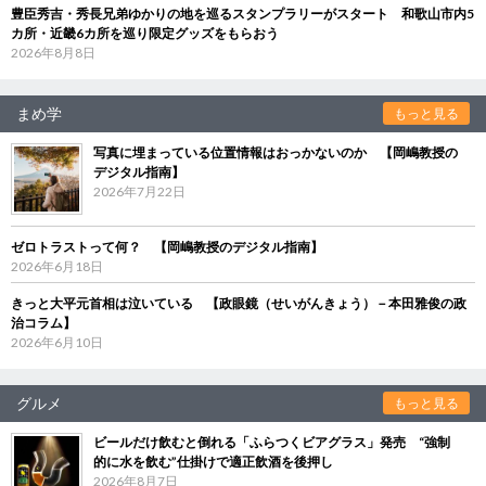
豊臣秀吉・秀長兄弟ゆかりの地を巡るスタンプラリーがスタート 和歌山市内5
カ所・近畿6カ所を巡り限定グッズをもらおう
2026年8月8日
まめ学
もっと見る
写真に埋まっている位置情報はおっかないのか 【岡嶋教授の
デジタル指南】
2026年7月22日
ゼロトラストって何？ 【岡嶋教授のデジタル指南】
2026年6月18日
きっと大平元首相は泣いている 【政眼鏡（せいがんきょう）－本田雅俊の政
治コラム】
2026年6月10日
グルメ
もっと見る
ビールだけ飲むと倒れる「ふらつくビアグラス」発売 “強制
的に水を飲む”仕掛けで適正飲酒を後押し
2026年8月7日