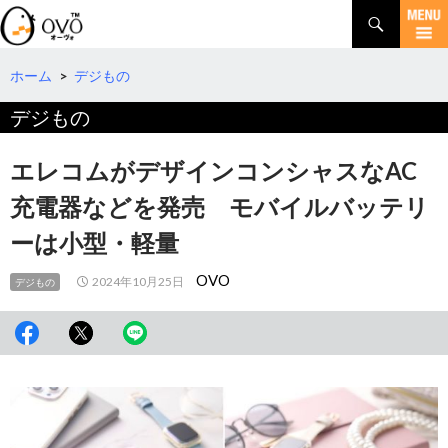
検
索
コ
ン
テ
ホーム
>
デジもの
ン
デジもの
ツ
へ
移
エレコムがデザインコンシャスなAC
動
充電器などを発売 モバイルバッテリ
ーは小型・軽量
OVO
2024年10月25日
デジもの