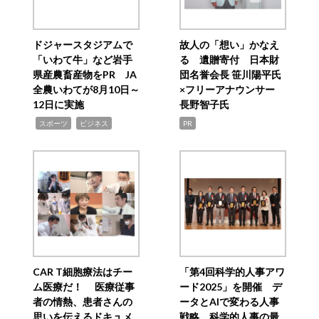
ドジャースタジアムで
故人の「想い」かなえ
「いわて牛」など岩手
る 遺贈寄付 日本財
県産農畜産物をPR JA
団名誉会長 笹川陽平氏
全農いわてが8月10日～
×フリーアナウンサー
12日に実施
長野智子氏
,
,
スポーツ
ビジネス
PR
CAR T細胞療法はチー
「第4回科学的人事アワ
ム医療だ！ 医療従事
ード2025」を開催 デ
者の情熱、患者さんの
ータとAIで変わる人事
思いを伝えるドキュメ
戦略 科学的人事の最