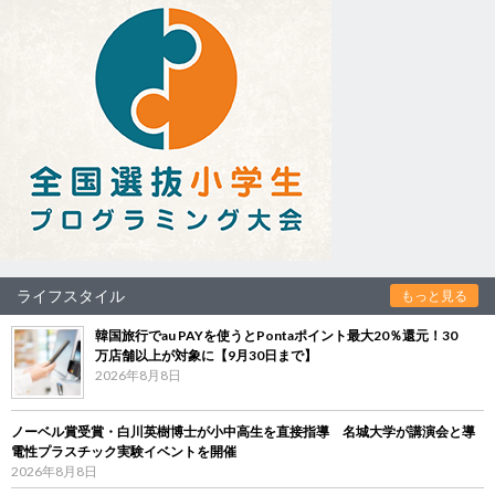
ライフスタイル
もっと見る
韓国旅行でau PAYを使うとPontaポイント最大20％還元！30
万店舗以上が対象に【9月30日まで】
2026年8月8日
ノーベル賞受賞・白川英樹博士が小中高生を直接指導 名城大学が講演会と導
電性プラスチック実験イベントを開催
2026年8月8日