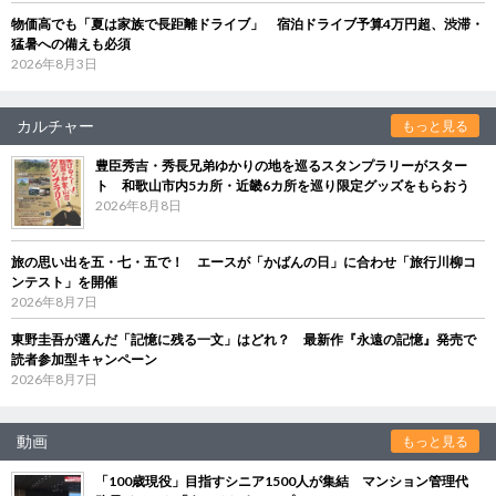
物価高でも「夏は家族で長距離ドライブ」 宿泊ドライブ予算4万円超、渋滞・
猛暑への備えも必須
2026年8月3日
カルチャー
もっと見る
豊臣秀吉・秀長兄弟ゆかりの地を巡るスタンプラリーがスター
ト 和歌山市内5カ所・近畿6カ所を巡り限定グッズをもらおう
2026年8月8日
旅の思い出を五・七・五で！ エースが「かばんの日」に合わせ「旅行川柳コ
ンテスト」を開催
2026年8月7日
東野圭吾が選んだ「記憶に残る一文」はどれ？ 最新作『永遠の記憶』発売で
読者参加型キャンペーン
2026年8月7日
動画
もっと見る
「100歳現役」目指すシニア1500人が集結 マンション管理代