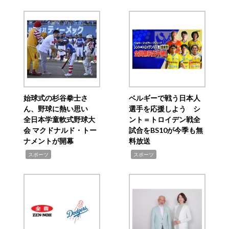
始球式の杉谷拳士さ
ベルギーで戦う日本人
ん、野球に熱い思い
選手を応援しよう シ
全日本学童軟式野球大
ント＝トロイデン戦全
会 マクドナルド・トー
試合をBS10が今季も無
ナメントが開幕
料放送
,
,
スポーツ
スポーツ