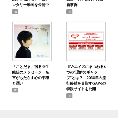
ンタリー動画を公開中
新事例
PR
PR
「ことだま」宿る羽生
HIV/エイズにまつわる6
結弦のメッセージ 名
つの“理解のギャッ
言がもたらす心の平穏
プ”とは？ 2030年の流
と潤い
行終結を目指すGAP6の
特設サイトを公開
PR
PR