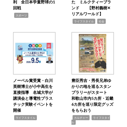
利 全日本学童野球の1
た ミルクティーブラ
回戦
ンド 【野村義樹✕
リアルワールド】
,
スポーツ
,
,
ライフスタイル
社会
ノーベル賞受賞・白川
豊臣秀吉・秀長兄弟ゆ
英樹博士が小中高生を
かりの地を巡るスタン
直接指導 名城大学が
プラリーがスタート
講演会と導電性プラス
和歌山市内5カ所・近畿
チック実験イベントを
6カ所を巡り限定グッズ
開催
をもらおう
,
,
,
ライフスタイル
カルチャー
ライフスタイ
ル