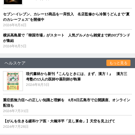
セブン‐イレブン、カレー15商品を一斉投入 名店監修から冷製うどんまで“夏
のカレーフェス”を開催中
2026年8月6日
横浜高島屋で「韓国市場」がスタート 人気グルメから雑貨まで約30ブランド
が集結
2026年8月5日
ヘルスケア
もっと見る
現代書林から新刊『こんなときには、まず、漢方！』 漢方三
考塾の15人の医師や薬剤師が執筆
2026年8月5日
重症筋無力症への正しい知識と理解を 8月8日広島市で公開講座、オンライン
配信も
2026年7月31日
【がんを生きる緩和ケア医・大橋洋平「足し算命」】天空を見上げて
2026年7月28日