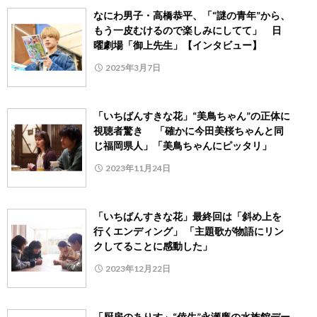
なにわ男子・高橋恭平、「“謎の青年”から、
もう一皮むけるので楽しみにしてて」 日
曜劇場「御上先生」【インタビュー】
2025年3月7日
「いちばんすきな花」“美鳥ちゃん”の正体に
視聴者驚き 「確かに今田美桜ちゃんと同
じ福岡県人」「美鳥ちゃんにピッタリ」
2023年11月24日
「いちばんすきな花」最終回は「斜め上を
行くエンディング」 「主題歌が物語にリン
クしてることに感動した」
2023年12月22日
「厨房のありす」“倖生”永瀬廉の水族館デー