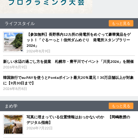
ライフスタイル
もっと見る
【参加無料】長野県内12カ所の発電所をめぐって豪華賞品をゲ
ット！「ぐるーっと！信州ダムめぐり 発電所スタンプラリー
2026」
2026年8月9日
新しい水辺の過ごし方を提案 札幌市・豊平川でイベント「川見2026」を開催
2026年8月9日
韓国旅行でau PAYを使うとPontaポイント最大20％還元！30万店舗以上が対象
に【9月30日まで】
2026年8月8日
まめ学
もっと見る
写真に埋まっている位置情報はおっかないのか 【岡嶋教授の
デジタル指南】
2026年7月22日