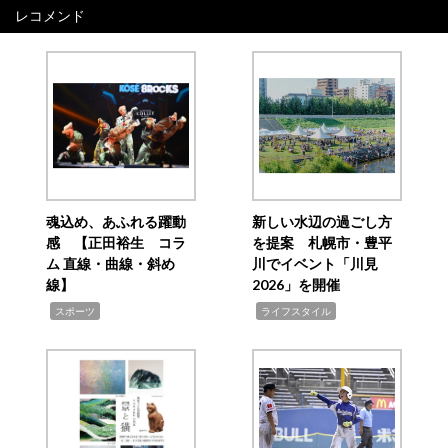
レコメンド
魂込め、あふれる躍動
新しい水辺の過ごし方
感 【正田裕生 コラ
を提案 札幌市・豊平
ム 直線・曲線・斜め
川でイベント「川見
線】
2026」を開催
,
,
スポーツ
ライフスタイル