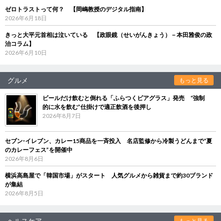
ゼロトラストって何？ 【岡嶋教授のデジタル指南】
2026年6月18日
きっと大平元首相は泣いている 【政眼鏡（せいがんきょう）－本田雅俊の政
治コラム】
2026年6月10日
グルメ
もっと見る
ビールだけ飲むと倒れる「ふらつくビアグラス」発売 “強制
的に水を飲む”仕掛けで適正飲酒を後押し
2026年8月7日
セブン‐イレブン、カレー15商品を一斉投入 名店監修から冷製うどんまで“夏
のカレーフェス”を開催中
2026年8月6日
横浜高島屋で「韓国市場」がスタート 人気グルメから雑貨まで約30ブランド
が集結
2026年8月5日
ヘルスケア
もっと見る