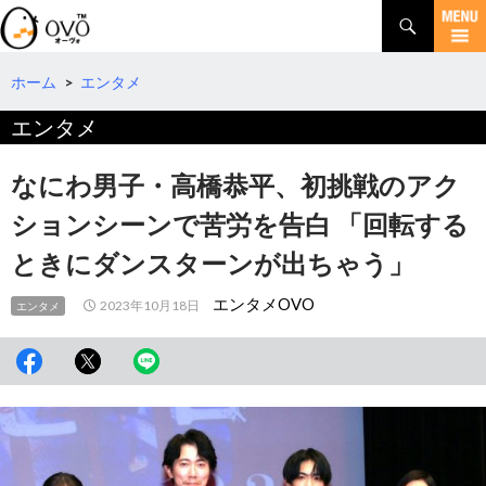
検
索
コ
ン
テ
ホーム
>
エンタメ
ン
エンタメ
ツ
へ
移
なにわ男子・高橋恭平、初挑戦のアク
動
ションシーンで苦労を告白 「回転する
ときにダンスターンが出ちゃう」
エンタメOVO
2023年10月18日
エンタメ