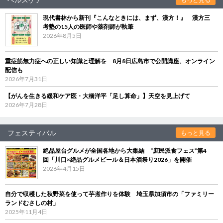
現代書林から新刊『こんなときには、まず、漢方！』 漢方三
考塾の15人の医師や薬剤師が執筆
2026年8月5日
重症筋無力症への正しい知識と理解を 8月8日広島市で公開講座、オンライン
配信も
2026年7月31日
【がんを生きる緩和ケア医・大橋洋平「足し算命」】天空を見上げて
2026年7月28日
フェスティバル
もっと見る
絶品屋台グルメが全国各地から大集結 “庶民派食フェス”第4
回「川口×絶品グルメビール＆日本酒祭り2026」を開催
2026年4月15日
自分で収穫した秋野菜を使って芋煮作りを体験 埼玉県加須市の「ファミリー
ランドむさしの村」
2025年11月4日