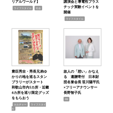
リアルワールド】
講演会と導電性プラス
チック実験イベントを
,
,
ライフスタイル
社会
開催
,
ライフスタイル
豊臣秀吉・秀長兄弟ゆ
故人の「想い」かなえ
かりの地を巡るスタン
る 遺贈寄付 日本財
プラリーがスタート
団名誉会長 笹川陽平氏
和歌山市内5カ所・近畿
×フリーアナウンサー
6カ所を巡り限定グッズ
長野智子氏
をもらおう
PR
,
,
カルチャー
ライフスタイ
ル