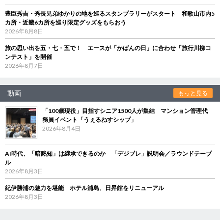
豊臣秀吉・秀長兄弟ゆかりの地を巡るスタンプラリーがスタート 和歌山市内5
カ所・近畿6カ所を巡り限定グッズをもらおう
2026年8月8日
旅の思い出を五・七・五で！ エースが「かばんの日」に合わせ「旅行川柳コ
ンテスト」を開催
2026年8月7日
動画
もっと見る
「100歳現役」目指すシニア1500人が集結 マンション管理代
務員イベント「うぇるねすシップ」
2026年8月4日
AI時代、「暗黙知」は継承できるのか 「デジブレ」説明会／ラウンドテーブ
ル
2026年8月3日
紀伊勝浦の魅力を堪能 ホテル浦島、日昇館をリニューアル
2026年8月3日