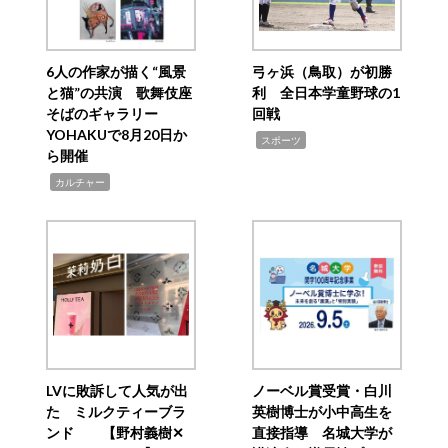
6人の作家が描く“風景
弓ヶ浜（鳥取）が初勝
と猫”の共演 歌舞伎座
利 全日本学童野球の1
そばのギャラリー
回戦
YOHAKUで8月20日か
,
スポーツ
ら開催
,
カルチャー
LVに敗訴して人気が出
ノーベル賞受賞・白川
た ミルクティーブラ
英樹博士が小中高生を
ンド 【野村義樹✕
直接指導 名城大学が