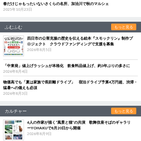
春だけじゃもったいないさくらの名所、加治川で秋のマルシェ
2025年10月23日
ふむふむ
もっと見る
四日市の公害克服の歴史を伝える絵本『スモックリン』制作プ
ロジェクト クラウドファンディングで支援を募集
2026年8月5日
「中東発」値上げラッシュが本格化 飲食料品値上げ、約3年ぶりの多さに
2026年8月4日
物価高でも「夏は家族で長距離ドライブ」 宿泊ドライブ予算4万円超、渋滞・
猛暑への備えも必須
2026年8月3日
カルチャー
もっと見る
6人の作家が描く“風景と猫”の共演 歌舞伎座そばのギャラリ
ーYOHAKUで8月20日から開催
2026年8月9日