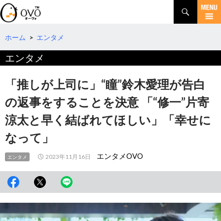
検
索
コ
ン
テ
ホーム
>
エンタメ
ン
エンタメ
ツ
へ
移
「推しが上司に」“瞳”鈴木愛理が告白
動
の返事をすることを決意 「“修一”片寄
涼太と早く結ばれてほしい」「幸せに
なって」
エンタメOVO
2023年11月16日
エンタメ