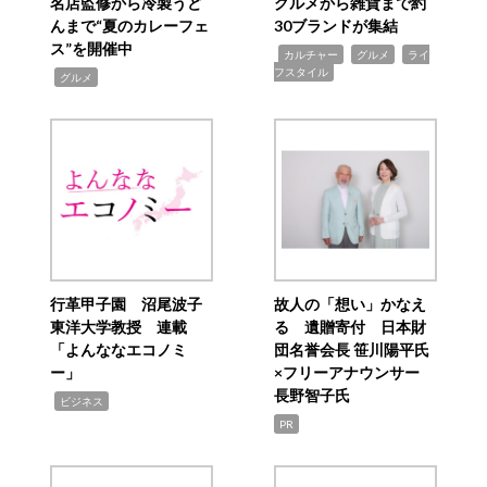
名店監修から冷製うど
グルメから雑貨まで約
んまで“夏のカレーフェ
30ブランドが集結
ス”を開催中
,
,
,
カルチャー
グルメ
ライ
フスタイル
,
グルメ
行革甲子園 沼尾波子
故人の「想い」かなえ
東洋大学教授 連載
る 遺贈寄付 日本財
「よんななエコノミ
団名誉会長 笹川陽平氏
ー」
×フリーアナウンサー
長野智子氏
,
ビジネス
PR