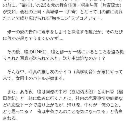
の前に、“最推し”の2.5次元の舞台俳優・桐生斗真（片寄涼太）
が突如、会社の上司・高城修一（片寄）となって目の前に現れ
たことで繰り広げられる“胸キュン”ラブコメディー。
修一の愛の告白に返事をしようと決意する瞳だが、そのたび
に何かが起きてうまくいかず…。
その後、瞳のLINEに、瞳と修一が一緒にいるところを盗み撮
りされた写真が送られて来た。送り主は誰なのか！？
そんな中、斗真の推し友のケイコ（高柳明音）が家にやって
来て、女同士のバトルが始まる。
また、ある夜、瞳は同僚の中村（渡辺佑太朗）と明日香（稲
田美紀）と一緒に飲みに行くことに。社内の恋愛事情や結婚な
どの恋愛トークで盛り上がるが、帰り際、中村が「俺のこと、
どう思ってる？ 俺は中条さんのことを気になってる」と告白
される。