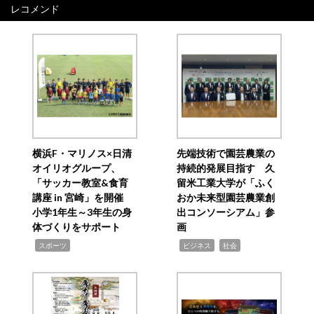
レコメンド
横浜F・マリノス×日清
先端技術で園芸農業の
オイリオグループ、
持続的発展目指す 久
「サッカー教室&食育
留米工業大学が「ふく
講座 in 宮崎」を開催
おか未来型園芸農業創
小学1年生～3年生の身
出コンソーシアム」参
体づくりをサポート
画
,
,
,
スポーツ
ビジネス
社会