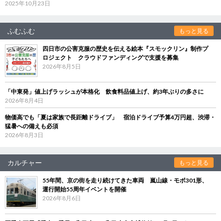
2025年10月23日
ふむふむ
もっと見る
四日市の公害克服の歴史を伝える絵本『スモックリン』制作プ
ロジェクト クラウドファンディングで支援を募集
2026年8月5日
「中東発」値上げラッシュが本格化 飲食料品値上げ、約3年ぶりの多さに
2026年8月4日
物価高でも「夏は家族で長距離ドライブ」 宿泊ドライブ予算4万円超、渋滞・
猛暑への備えも必須
2026年8月3日
カルチャー
もっと見る
55年間、京の街を走り続けてきた車両 嵐山線・モボ301形、
運行開始55周年イベントを開催
2026年8月6日