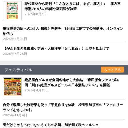
現代書林から新刊『こんなときには、まず、漢方！』 漢方三
考塾の15人の医師や薬剤師が執筆
2026年8月5日
重症筋無力症への正しい知識と理解を 8月8日広島市で公開講座、オンライン
配信も
2026年7月31日
【がんを生きる緩和ケア医・大橋洋平「足し算命」】天空を見上げて
2026年7月28日
フェスティバル
もっと見る
絶品屋台グルメが全国各地から大集結 “庶民派食フェス”第4
回「川口×絶品グルメビール＆日本酒祭り2026」を開催
2026年4月15日
自分で収穫した秋野菜を使って芋煮作りを体験 埼玉県加須市の「ファミリー
ランドむさしの村」
2025年11月4日
春だけじゃもったいないさくらの名所、加治川で秋のマルシェ