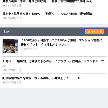
夏季企画展「秀吉・秀長と和歌山」 和歌山市立博物館で8月8日から
2026年8月6日
日本史と世界史を旅するRPG 「時渡り」、iOS/Androidで配信開始
2026年8月6日
動画
もっと見る
「100歳現役」目指すシニア1500人が集結 マンション管理代
務員イベント「うぇるねすシップ」
2026年8月4日
AI時代、「暗黙知」は継承できるのか 「デジブレ」説明会／ラウンドテーブ
ル
2026年8月3日
紀伊勝浦の魅力を堪能 ホテル浦島、日昇館をリニューアル
2026年8月3日