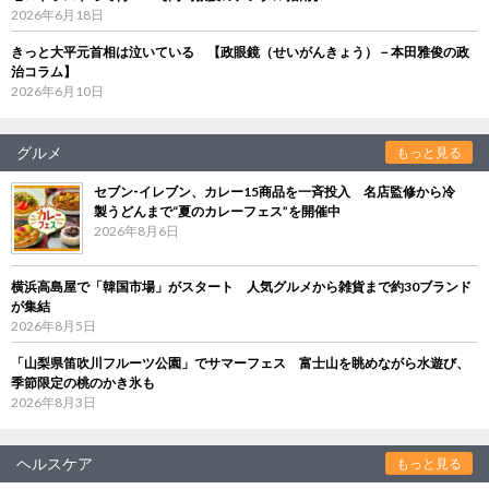
2026年6月18日
きっと大平元首相は泣いている 【政眼鏡（せいがんきょう）－本田雅俊の政
治コラム】
2026年6月10日
グルメ
もっと見る
セブン‐イレブン、カレー15商品を一斉投入 名店監修から冷
製うどんまで“夏のカレーフェス”を開催中
2026年8月6日
横浜高島屋で「韓国市場」がスタート 人気グルメから雑貨まで約30ブランド
が集結
2026年8月5日
「山梨県笛吹川フルーツ公園」でサマーフェス 富士山を眺めながら水遊び、
季節限定の桃のかき氷も
2026年8月3日
ヘルスケア
もっと見る