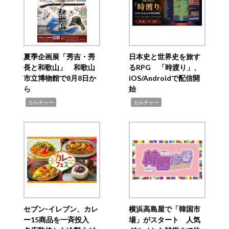
夏季企画展「秀吉・秀
日本史と世界史を旅す
長と和歌山」 和歌山
るRPG 「時渡り」、
市立博物館で8月8日か
iOS/Androidで配信開
ら
始
,
,
カルチャー
カルチャー
セブン‐イレブン、カレ
横浜高島屋で「韓国市
ー15商品を一斉投入
場」がスタート 人気