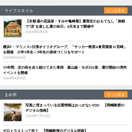
ライフスタイル
もっと見る
【京都 湯の花温泉・すみや亀峰菴】夏限定のおもてなし「旅館
で“涼”を楽しむ夏の休日」8月末まで開催中
2026年8月6日
横浜F・マリノス×日清オイリオグループ、「サッカー教室&食育講座 in 宮崎」
を開催 小学1年生～3年生の身体づくりをサポート
2026年8月6日
55年間、京の街を走り続けてきた車両 嵐山線・モボ301形、運行開始55周年
イベントを開催
2026年8月6日
まめ学
もっと見る
写真に埋まっている位置情報はおっかないのか 【岡嶋教授の
デジタル指南】
2026年7月22日
ゼロトラストって何？ 【岡嶋教授のデジタル指南】