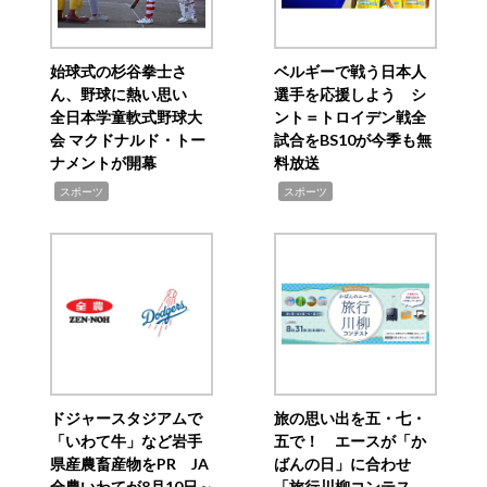
始球式の杉谷拳士さ
ベルギーで戦う日本人
ん、野球に熱い思い
選手を応援しよう シ
全日本学童軟式野球大
ント＝トロイデン戦全
会 マクドナルド・トー
試合をBS10が今季も無
ナメントが開幕
料放送
,
,
スポーツ
スポーツ
ドジャースタジアムで
旅の思い出を五・七・
「いわて牛」など岩手
五で！ エースが「か
県産農畜産物をPR JA
ばんの日」に合わせ
全農いわてが8月10日～
「旅行川柳コンテス