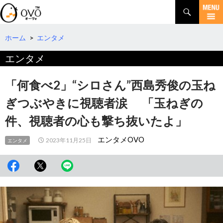
検
索
コ
ン
テ
ホーム
>
エンタメ
ン
エンタメ
ツ
へ
移
「何食べ2」“シロさん”西島秀俊の玉ね
動
ぎつぶやきに視聴者涙 「玉ねぎの
件、視聴者の心も撃ち抜いたよ」
エンタメOVO
2023年11月25日
エンタメ