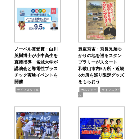
ノーベル賞受賞・白川
豊臣秀吉・秀長兄弟ゆ
英樹博士が小中高生を
かりの地を巡るスタン
直接指導 名城大学が
プラリーがスタート
講演会と導電性プラス
和歌山市内5カ所・近畿
チック実験イベントを
6カ所を巡り限定グッズ
開催
をもらおう
,
,
,
ライフスタイル
カルチャー
ライフスタイ
ル