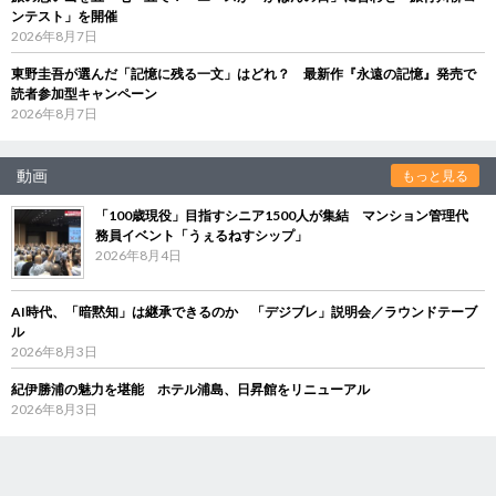
ンテスト」を開催
2026年8月7日
東野圭吾が選んだ「記憶に残る一文」はどれ？ 最新作『永遠の記憶』発売で
読者参加型キャンペーン
2026年8月7日
動画
もっと見る
「100歳現役」目指すシニア1500人が集結 マンション管理代
務員イベント「うぇるねすシップ」
2026年8月4日
AI時代、「暗黙知」は継承できるのか 「デジブレ」説明会／ラウンドテーブ
ル
2026年8月3日
紀伊勝浦の魅力を堪能 ホテル浦島、日昇館をリニューアル
2026年8月3日