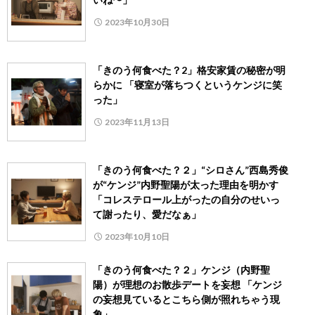
2023年10月30日
「きのう何食べた？2」格安家賃の秘密が明
らかに 「寝室が落ちつくというケンジに笑
った」
2023年11月13日
「きのう何食べた？２」“シロさん”西島秀俊
が“ケンジ”内野聖陽が太った理由を明かす
「コレステロール上がったの自分のせいっ
て謝ったり、愛だなぁ」
2023年10月10日
「きのう何食べた？２」ケンジ（内野聖
陽）が理想のお散歩デートを妄想 「ケンジ
の妄想見ているとこちら側が照れちゃう現
象」