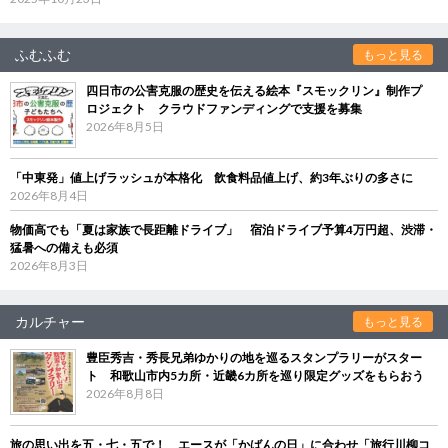
ふむふむ
もっと見る
四日市の公害克服の歴史を伝える絵本『スモックリン』制作プ
ロジェクト クラウドファンディングで支援を募集
2026年8月5日
「中東発」値上げラッシュが本格化 飲食料品値上げ、約3年ぶりの多さに
2026年8月4日
物価高でも「夏は家族で長距離ドライブ」 宿泊ドライブ予算4万円超、渋滞・
猛暑への備えも必須
2026年8月3日
カルチャー
もっと見る
豊臣秀吉・秀長兄弟ゆかりの地を巡るスタンプラリーがスター
ト 和歌山市内5カ所・近畿6カ所を巡り限定グッズをもらおう
2026年8月8日
旅の思い出を五・七・五で！ エースが「かばんの日」に合わせ「旅行川柳コ