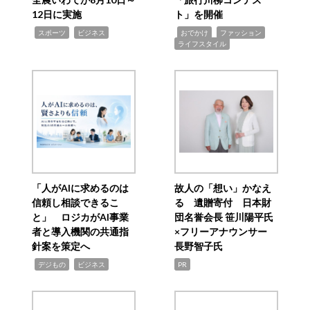
12日に実施
ト」を開催
,
,
,
,
,
スポーツ
ビジネス
おでかけ
ファッション
ライフスタイル
「人がAIに求めるのは
故人の「想い」かなえ
信頼し相談できるこ
る 遺贈寄付 日本財
と」 ロジカがAI事業
団名誉会長 笹川陽平氏
者と導入機関の共通指
×フリーアナウンサー
針案を策定へ
長野智子氏
,
,
デジもの
ビジネス
PR