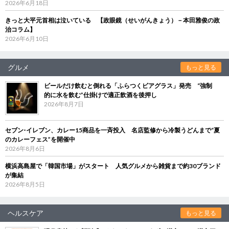
2026年6月18日
きっと大平元首相は泣いている 【政眼鏡（せいがんきょう）－本田雅俊の政
治コラム】
2026年6月10日
グルメ
もっと見る
ビールだけ飲むと倒れる「ふらつくビアグラス」発売 “強制
的に水を飲む”仕掛けで適正飲酒を後押し
2026年8月7日
セブン‐イレブン、カレー15商品を一斉投入 名店監修から冷製うどんまで“夏
のカレーフェス”を開催中
2026年8月6日
横浜高島屋で「韓国市場」がスタート 人気グルメから雑貨まで約30ブランド
が集結
2026年8月5日
ヘルスケア
もっと見る