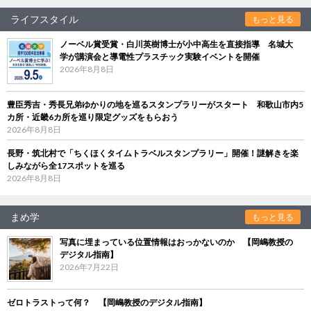
ライフスタイル
もっと見る
ノーベル賞受賞・白川英樹博士が小中高生を直接指導 名城大
学が講演会と導電性プラスチック実験イベントを開催
2026年8月8日
豊臣秀吉・秀長兄弟ゆかりの地を巡るスタンプラリーがスタート 和歌山市内5
カ所・近畿6カ所を巡り限定グッズをもらおう
2026年8月8日
長野・筑北村で「ちくほくタイムトラベルスタンプラリー」開催！謎解きを楽
しみながら全17スポットを巡る
2026年8月8日
まめ学
もっと見る
写真に埋まっている位置情報はおっかないのか 【岡嶋教授の
デジタル指南】
2026年7月22日
ゼロトラストって何？ 【岡嶋教授のデジタル指南】