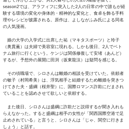
season2では、アラフィフに突入した2人の日常の中で誰もが経
験する環境の変化や身体的・精神的な変化と、食卓を飾る手料
理やレシピが披露される。原作は、よしながふみ氏による同名
の人気漫画。
娘の大学の入学式に出席した祐（マキタスポーツ）と玲子
（奥貫薫）は夫婦で美容室に現れる。しかも後日、2人でベト
ナム旅行に行くという。ケンジは関係修復して安堵（あんど）
するが、予想外の展開に田渕（坂東龍汰）は疑問を感じる。
その頃職場で、シロさんは離婚の相談を受けていた。依頼者
の敏子（村岡希美）は、浮気相手と結婚するため離婚を突きつ
けてきた夫・盛綱（桜井聖）に、国際ロマンス詐欺にだまされ
ていることを認めさせて欲しいと依頼する。
また後日、シロさんは盛綱に詐欺だと説得するが聞き入れも
らえなかった。すると盛綱は相手の女性が「関西国際空港で足
止めされている」と言うと、シロさんは「じゃ、関空に行きま
しょう」と話す。