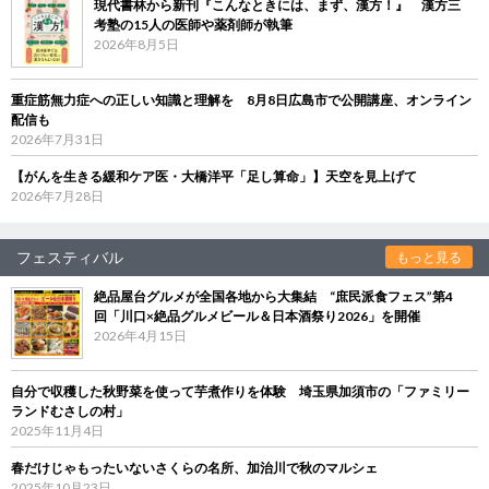
現代書林から新刊『こんなときには、まず、漢方！』 漢方三
考塾の15人の医師や薬剤師が執筆
2026年8月5日
重症筋無力症への正しい知識と理解を 8月8日広島市で公開講座、オンライン
配信も
2026年7月31日
【がんを生きる緩和ケア医・大橋洋平「足し算命」】天空を見上げて
2026年7月28日
フェスティバル
もっと見る
絶品屋台グルメが全国各地から大集結 “庶民派食フェス”第4
回「川口×絶品グルメビール＆日本酒祭り2026」を開催
2026年4月15日
自分で収穫した秋野菜を使って芋煮作りを体験 埼玉県加須市の「ファミリー
ランドむさしの村」
2025年11月4日
春だけじゃもったいないさくらの名所、加治川で秋のマルシェ
2025年10月23日