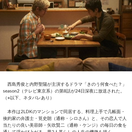
西島秀俊と内野聖陽が主演するドラマ「きのう何食べた？」
season2（テレビ東京系）の第8話が24日深夜に放送された。
（※以下、ネタバレあり）
本作は2LDKのマンションで同居する、料理上手で几帳面・
倹約家の弁護士・筧史朗（通称・シロさん）と、その恋人で人
当たりの良い美容師・矢吹賢二（通称・ケンジ）の毎日の食を
通して浮かび上がる、男2人暮らしの人生の機微を描く。