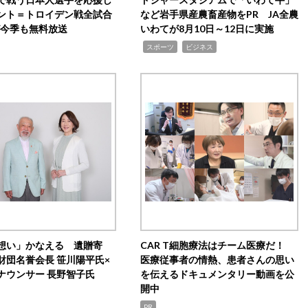
ント＝トロイデン戦全試合
など岩手県産農畜産物をPR JA全農
0が今季も無料放送
いわてが8月10日～12日に実施
,
,
スポーツ
ビジネス
想い」かなえる 遺贈寄
CAR T細胞療法はチーム医療だ！
財団名誉会長 笹川陽平氏×
医療従事者の情熱、患者さんの思い
ナウンサー 長野智子氏
を伝えるドキュメンタリー動画を公
開中
PR