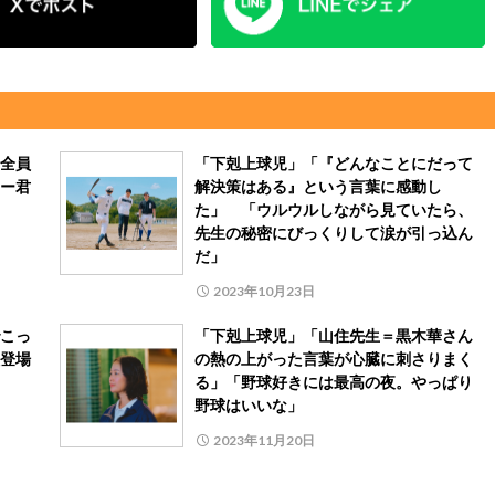
全員
「下剋上球児」「『どんなことにだって
ー君
解決策はある』という言葉に感動し
た」 「ウルウルしながら見ていたら、
先生の秘密にびっくりして涙が引っ込ん
だ」
2023年10月23日
こっ
「下剋上球児」「山住先生＝黒木華さん
登場
の熱の上がった言葉が心臓に刺さりまく
る」「野球好きには最高の夜。やっぱり
野球はいいな」
2023年11月20日