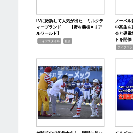
LVに敗訴して人気が出た ミルクテ
ノーベル
ィーブランド 【野村義樹✕リア
中高生を
ルワールド】
会と導電
トを開催
,
,
ライフスタイル
社会
,
ライフスタ
始球式の杉谷拳士さん、野球に熱い
ベルギー