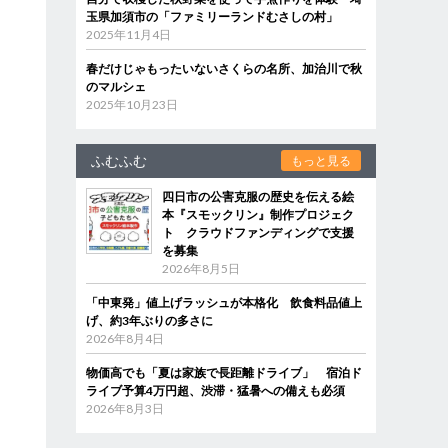
玉県加須市の「ファミリーランドむさしの村」
2025年11月4日
春だけじゃもったいないさくらの名所、加治川で秋
のマルシェ
2025年10月23日
ふむふむ
もっと見る
四日市の公害克服の歴史を伝える絵
本『スモックリン』制作プロジェク
ト クラウドファンディングで支援
を募集
2026年8月5日
「中東発」値上げラッシュが本格化 飲食料品値上
げ、約3年ぶりの多さに
2026年8月4日
物価高でも「夏は家族で長距離ドライブ」 宿泊ド
ライブ予算4万円超、渋滞・猛暑への備えも必須
2026年8月3日