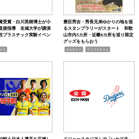
賞受賞・白川英樹博士が小
豊臣秀吉・秀長兄弟ゆかりの地を巡
直接指導 名城大学が講演
るスタンプラリーがスタート 和歌
性プラスチック実験イベン
山市内5カ所・近畿6カ所を巡り限定
グッズをもらおう
,
,
イル
カルチャー
ライフスタイル
で戦う日本人選手を応援し
ドジャースタジアムで「いわて牛」