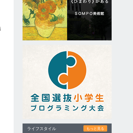
指
は
。
、
ライフスタイル
もっと見る