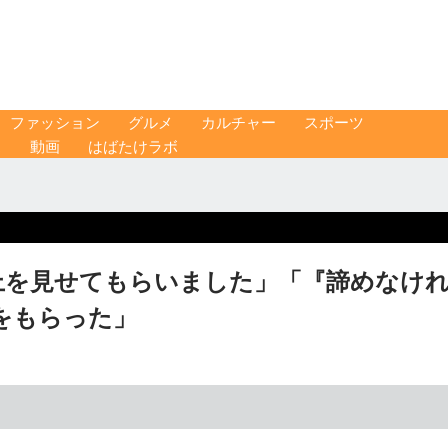
ファッション
グルメ
カルチャー
スポーツ
ス
動画
はばたけラボ
上を見せてもらいました」「『諦めなけ
をもらった」