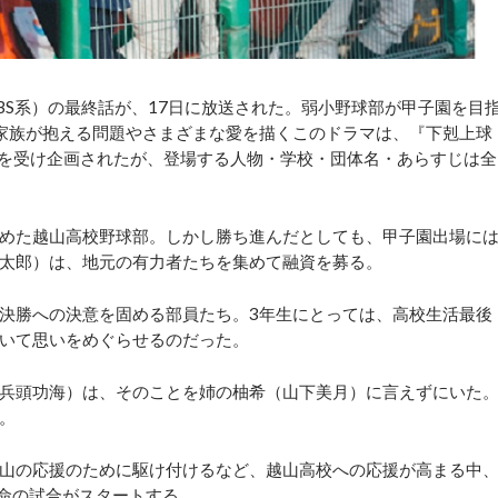
S系）の最終話が、17日に放送された。弱小野球部が甲子園を目
家族が抱える問題やさまざまな愛を描くこのドラマは、『下剋上球
ョンを受け企画されたが、登場する人物・学校・団体名・あらすじは全
めた越山高校野球部。しかし勝ち進んだとしても、甲子園出場に
太郎）は、地元の有力者たちを集めて融資を募る。
決勝への決意を固める部員たち。3年生にとっては、高校生活最後
いて思いをめぐらせるのだった。
兵頭功海）は、そのことを姉の柚希（山下美月）に言えずにいた
。
山の応援のために駆け付けるなど、越山高校への応援が高まる中
運命の試合がスタートする。