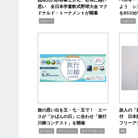
思い 全日本学童軟式野球大会 マク
よう シ
ドナルド・トーナメントが開幕
をBS1
,
,
スポーツ
スポーツ
旅の思い出を五・七・五で！ エー
故人の「
スが「かばんの日」に合わせ「旅行
付 日本
川柳コンテスト」を開催
フリーア
,
,
,
おでかけ
ファッション
ライフスタイル
PR