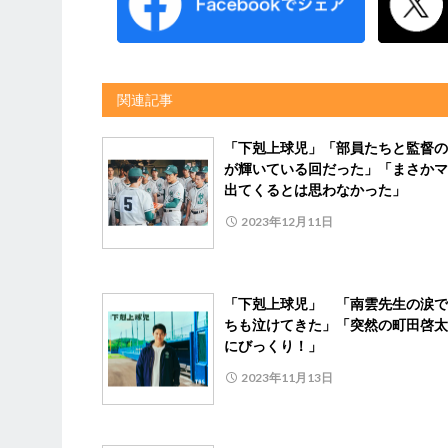
関連記事
「下剋上球児」「部員たちと監督の
が輝いている回だった」「まさかマ
出てくるとは思わなかった」
2023年12月11日
「下剋上球児」 「南雲先生の涙で
ちも泣けてきた」「突然の町田啓太
にびっくり！」
2023年11月13日