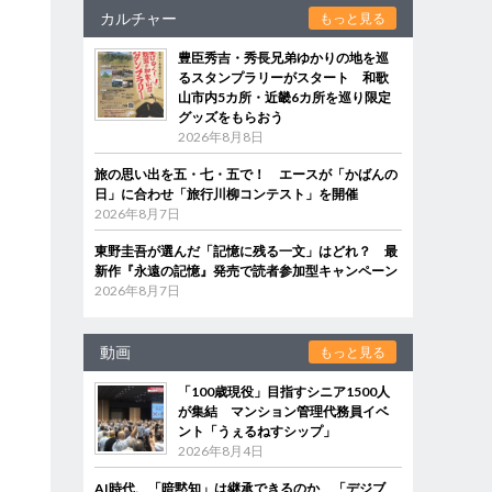
カルチャー
もっと見る
豊臣秀吉・秀長兄弟ゆかりの地を巡
るスタンプラリーがスタート 和歌
山市内5カ所・近畿6カ所を巡り限定
グッズをもらおう
2026年8月8日
旅の思い出を五・七・五で！ エースが「かばんの
日」に合わせ「旅行川柳コンテスト」を開催
2026年8月7日
東野圭吾が選んだ「記憶に残る一文」はどれ？ 最
新作『永遠の記憶』発売で読者参加型キャンペーン
2026年8月7日
動画
もっと見る
「100歳現役」目指すシニア1500人
が集結 マンション管理代務員イベ
ント「うぇるねすシップ」
2026年8月4日
AI時代、「暗黙知」は継承できるのか 「デジブ