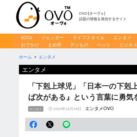
OVO [オーヴォ]
話題の情報を発信するサイト
コンテンツへ移動
検
SDGs
ジェンダー
ライフスタイル
エンタメ
索
おでかけ
まめ学
デジもの
ペット
ビジネ
ホーム
>
エンタメ
エンタメ
「下剋上球児」「日本一の下剋
ば次がある』という言葉に勇気
エンタメOVO
2023年12月18日
エンタメ