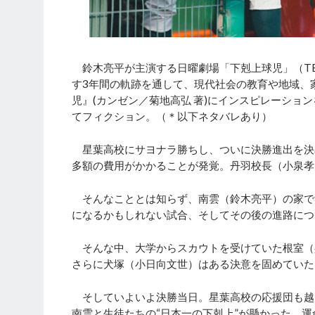
鈴木亮平が主演する日曜劇場「下剋上球児」（TB
す3年間の軌跡を通して、現代社会の教育や地域、
児』(カンゼン／菊地高弘 著)にインスピレーシ
てフィクション。（＊以下ネタバレあり）
星葉高校にサヨナラ勝ちし、ついに決勝進出を決
多額の費用がかかることが発覚。丹羽校長（小泉孝
そんなこととは知らず、南雲（鈴木亮平）の家で
になるかもしれない試合、そしてその後の進路につ
そんな中、大学からスカウトを受けていた根室（
さらに犬塚（小日向文世）はある決意を固めていた
そしていよいよ決勝当日。星葉高校の応援団も越
南雲と生徒たちの“日本一の下剋上”が懸かった、