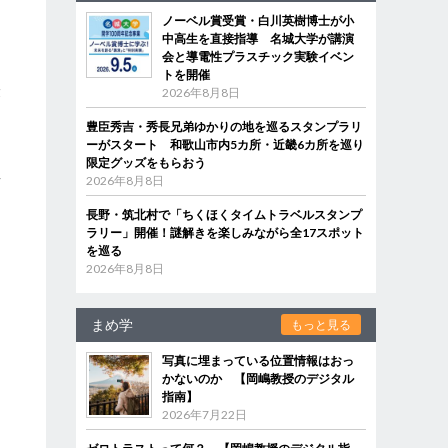
ノーベル賞受賞・白川英樹博士が小
中高生を直接指導 名城大学が講演
会と導電性プラスチック実験イベン
トを開催
最
2026年8月8日
豊臣秀吉・秀長兄弟ゆかりの地を巡るスタンプラリ
ーがスタート 和歌山市内5カ所・近畿6カ所を巡り
限定グッズをもらおう
2026年8月8日
言
長野・筑北村で「ちくほくタイムトラベルスタンプ
ラリー」開催！謎解きを楽しみながら全17スポット
を巡る
2026年8月8日
まめ学
もっと見る
写真に埋まっている位置情報はおっ
かないのか 【岡嶋教授のデジタル
指南】
2026年7月22日