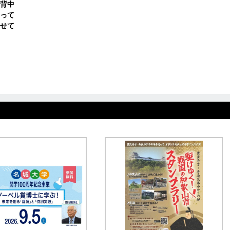
背中
って
せて