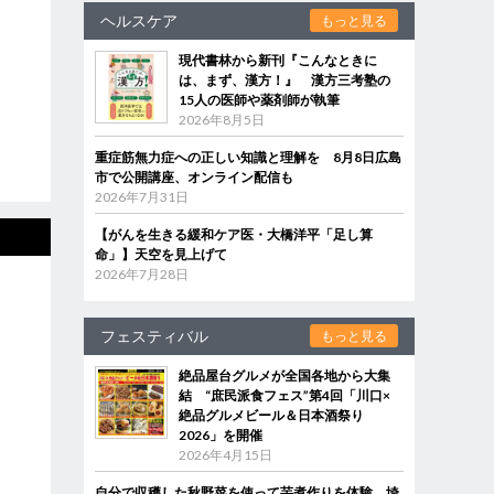
ヘルスケア
もっと見る
現代書林から新刊『こんなときに
は、まず、漢方！』 漢方三考塾の
15人の医師や薬剤師が執筆
2026年8月5日
重症筋無力症への正しい知識と理解を 8月8日広島
市で公開講座、オンライン配信も
2026年7月31日
【がんを生きる緩和ケア医・大橋洋平「足し算
命」】天空を見上げて
2026年7月28日
フェスティバル
もっと見る
絶品屋台グルメが全国各地から大集
結 “庶民派食フェス”第4回「川口×
絶品グルメビール＆日本酒祭り
2026」を開催
2026年4月15日
自分で収穫した秋野菜を使って芋煮作りを体験 埼