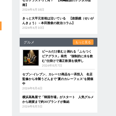
ゼロトラストって何？ 【岡嶋教授のデジタル指
南】
2026年6月18日
きっと大平元首相は泣いている 【政眼鏡（せいが
んきょう）－本田雅俊の政治コラム】
2026年6月10日
グルメ
もっと見る
ビールだけ飲むと倒れる「ふらつく
ビアグラス」発売 “強制的に水を飲
む”仕掛けで適正飲酒を後押し
2026年8月7日
セブン‐イレブン、カレー15商品を一斉投入 名店
監修から冷製うどんまで“夏のカレーフェス”を開催
中
2026年8月6日
横浜高島屋で「韓国市場」がスタート 人気グルメ
から雑貨まで約30ブランドが集結
2026年8月5日