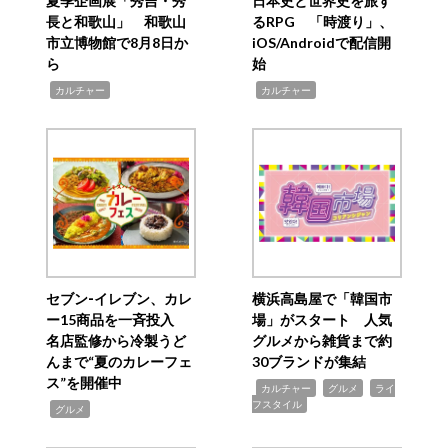
夏季企画展「秀吉・秀
日本史と世界史を旅す
長と和歌山」 和歌山
るRPG 「時渡り」、
市立博物館で8月8日か
iOS/Androidで配信開
ら
始
,
,
カルチャー
カルチャー
セブン‐イレブン、カレ
横浜高島屋で「韓国市
ー15商品を一斉投入
場」がスタート 人気
名店監修から冷製うど
グルメから雑貨まで約
んまで“夏のカレーフェ
30ブランドが集結
ス”を開催中
,
,
,
カルチャー
グルメ
ライ
フスタイル
,
グルメ