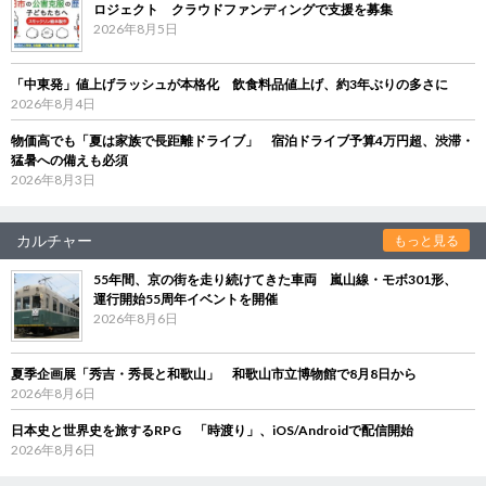
ロジェクト クラウドファンディングで支援を募集
2026年8月5日
「中東発」値上げラッシュが本格化 飲食料品値上げ、約3年ぶりの多さに
2026年8月4日
物価高でも「夏は家族で長距離ドライブ」 宿泊ドライブ予算4万円超、渋滞・
猛暑への備えも必須
2026年8月3日
カルチャー
もっと見る
55年間、京の街を走り続けてきた車両 嵐山線・モボ301形、
運行開始55周年イベントを開催
2026年8月6日
夏季企画展「秀吉・秀長と和歌山」 和歌山市立博物館で8月8日から
2026年8月6日
日本史と世界史を旅するRPG 「時渡り」、iOS/Androidで配信開始
2026年8月6日