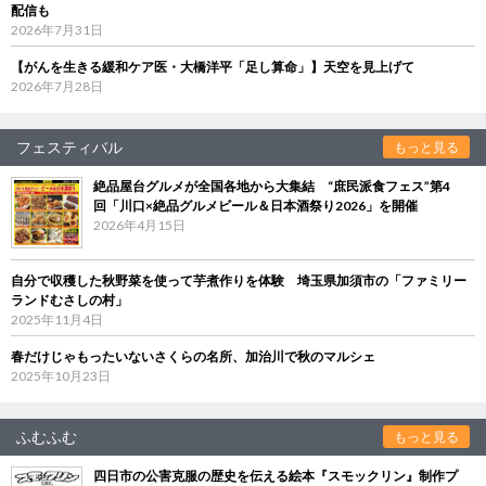
配信も
2026年7月31日
【がんを生きる緩和ケア医・大橋洋平「足し算命」】天空を見上げて
2026年7月28日
フェスティバル
もっと見る
絶品屋台グルメが全国各地から大集結 “庶民派食フェス”第4
回「川口×絶品グルメビール＆日本酒祭り2026」を開催
2026年4月15日
自分で収穫した秋野菜を使って芋煮作りを体験 埼玉県加須市の「ファミリー
ランドむさしの村」
2025年11月4日
春だけじゃもったいないさくらの名所、加治川で秋のマルシェ
2025年10月23日
ふむふむ
もっと見る
四日市の公害克服の歴史を伝える絵本『スモックリン』制作プ