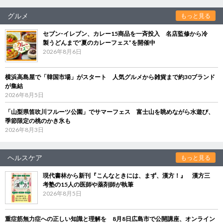
グルメ
もっと見る
セブン‐イレブン、カレー15商品を一斉投入 名店監修から冷
製うどんまで“夏のカレーフェス”を開催中
2026年8月6日
横浜高島屋で「韓国市場」がスタート 人気グルメから雑貨まで約30ブランド
が集結
2026年8月5日
「山梨県笛吹川フルーツ公園」でサマーフェス 富士山を眺めながら水遊び、
季節限定の桃のかき氷も
2026年8月3日
ヘルスケア
もっと見る
現代書林から新刊『こんなときには、まず、漢方！』 漢方三
考塾の15人の医師や薬剤師が執筆
2026年8月5日
重症筋無力症への正しい知識と理解を 8月8日広島市で公開講座、オンライン