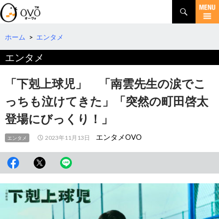
検
索
コ
ン
テ
ホーム
>
エンタメ
ン
エンタメ
ツ
へ
移
「下剋上球児」 「南雲先生の涙でこ
動
っちも泣けてきた」「突然の町田啓太
登場にびっくり！」
エンタメOVO
2023年11月13日
エンタメ