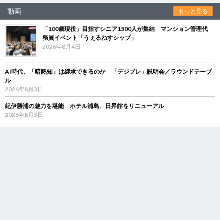
動画
もっと見る
「100歳現役」目指すシニア1500人が集結 マンション管理代
務員イベント「うぇるねすシップ」
2026年8月4日
AI時代、「暗黙知」は継承できるのか 「デジブレ」説明会／ラウンドテーブ
ル
2026年8月3日
紀伊勝浦の魅力を堪能 ホテル浦島、日昇館をリニューアル
2026年8月3日