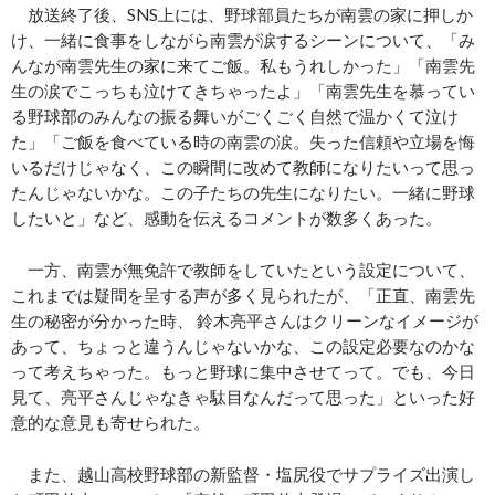
放送終了後、SNS上には、野球部員たちが南雲の家に押しか
け、一緒に食事をしながら南雲が涙するシーンについて、「み
んなが南雲先生の家に来てご飯。私もうれしかった」「南雲先
生の涙でこっちも泣けてきちゃったよ」「南雲先生を慕ってい
る野球部のみんなの振る舞いがごくごく自然で温かくて泣け
た」「ご飯を食べている時の南雲の涙。失った信頼や立場を悔
いるだけじゃなく、この瞬間に改めて教師になりたいって思っ
たんじゃないかな。この子たちの先生になりたい。一緒に野球
したいと」など、感動を伝えるコメントが数多くあった。
一方、南雲が無免許で教師をしていたという設定について、
これまでは疑問を呈する声が多く見られたが、「正直、南雲先
生の秘密が分かった時、 鈴木亮平さんはクリーンなイメージが
あって、ちょっと違うんじゃないかな、この設定必要なのかな
って考えちゃった。もっと野球に集中させてって。でも、今日
見て、亮平さんじゃなきゃ駄目なんだって思った」といった好
意的な意見も寄せられた。
また、越山高校野球部の新監督・塩尻役でサプライズ出演し