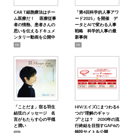
CAR T細胞療法はチー
「第4回科学的人事アワ
ム医療だ！ 医療従事
ード2025」を開催 デ
者の情熱、患者さんの
ータとAIで変わる人事
思いを伝えるドキュメ
戦略 科学的人事の最
ンタリー動画を公開中
新事例
PR
PR
「ことだま」宿る羽生
HIV/エイズにまつわる6
結弦のメッセージ 名
つの“理解のギャッ
言がもたらす心の平穏
プ”とは？ 2030年の流
と潤い
行終結を目指すGAP6の
特設サイトを公開