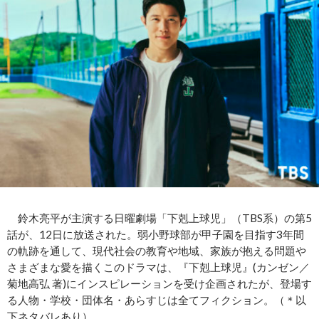
鈴木亮平が主演する日曜劇場「下剋上球児」（TBS系）の第5
話が、12日に放送された。弱小野球部が甲子園を目指す3年間
の軌跡を通して、現代社会の教育や地域、家族が抱える問題や
さまざまな愛を描くこのドラマは、『下剋上球児』(カンゼン／
菊地高弘 著)にインスピレーションを受け企画されたが、登場す
る人物・学校・団体名・あらすじは全てフィクション。（＊以
下ネタバレあり）