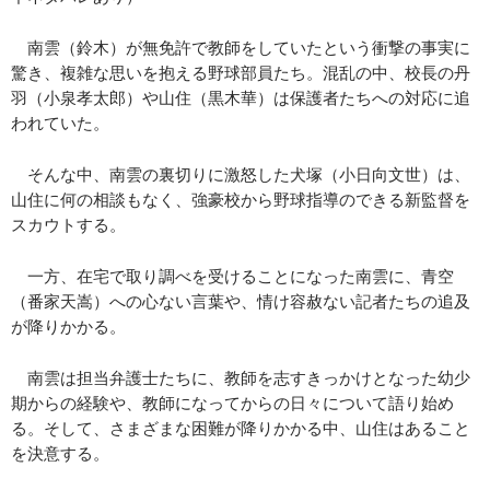
南雲（鈴木）が無免許で教師をしていたという衝撃の事実に
驚き、複雑な思いを抱える野球部員たち。混乱の中、校長の丹
羽（小泉孝太郎）や山住（黒木華）は保護者たちへの対応に追
われていた。
そんな中、南雲の裏切りに激怒した犬塚（小日向文世）は、
山住に何の相談もなく、強豪校から野球指導のできる新監督を
スカウトする。
一方、在宅で取り調べを受けることになった南雲に、青空
（番家天嵩）への心ない言葉や、情け容赦ない記者たちの追及
が降りかかる。
南雲は担当弁護士たちに、教師を志すきっかけとなった幼少
期からの経験や、教師になってからの日々について語り始め
る。そして、さまざまな困難が降りかかる中、山住はあること
を決意する。