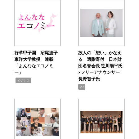
行革甲子園 沼尾波子
故人の「想い」かなえ
東洋大学教授 連載
る 遺贈寄付 日本財
「よんななエコノミ
団名誉会長 笹川陽平氏
ー」
×フリーアナウンサー
長野智子氏
,
ビジネス
PR