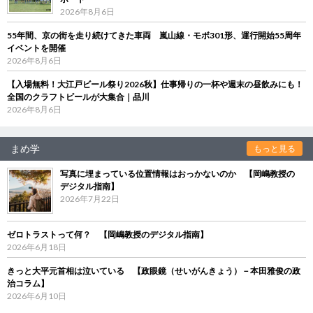
2026年8月6日
55年間、京の街を走り続けてきた車両 嵐山線・モボ301形、運行開始55周年
イベントを開催
2026年8月6日
【入場無料！大江戸ビール祭り2026秋】仕事帰りの一杯や週末の昼飲みにも！
全国のクラフトビールが大集合｜品川
2026年8月6日
まめ学
もっと見る
写真に埋まっている位置情報はおっかないのか 【岡嶋教授の
デジタル指南】
2026年7月22日
ゼロトラストって何？ 【岡嶋教授のデジタル指南】
2026年6月18日
きっと大平元首相は泣いている 【政眼鏡（せいがんきょう）－本田雅俊の政
治コラム】
2026年6月10日