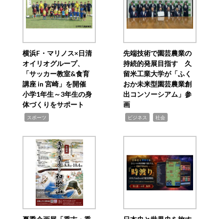
横浜F・マリノス×日清
先端技術で園芸農業の
オイリオグループ、
持続的発展目指す 久
「サッカー教室&食育
留米工業大学が「ふく
講座 in 宮崎」を開催
おか未来型園芸農業創
小学1年生～3年生の身
出コンソーシアム」参
体づくりをサポート
画
,
,
,
スポーツ
ビジネス
社会