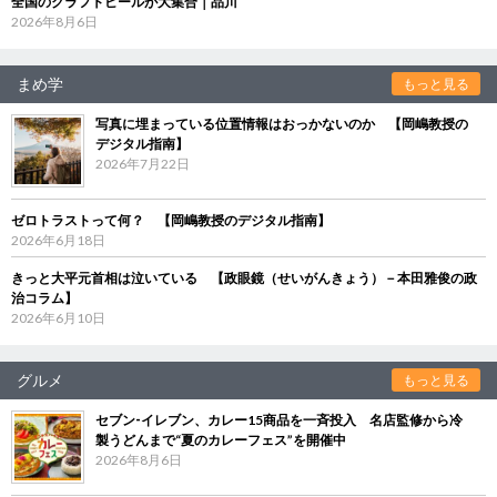
全国のクラフトビールが大集合｜品川
2026年8月6日
まめ学
もっと見る
写真に埋まっている位置情報はおっかないのか 【岡嶋教授の
デジタル指南】
2026年7月22日
ゼロトラストって何？ 【岡嶋教授のデジタル指南】
2026年6月18日
きっと大平元首相は泣いている 【政眼鏡（せいがんきょう）－本田雅俊の政
治コラム】
2026年6月10日
グルメ
もっと見る
セブン‐イレブン、カレー15商品を一斉投入 名店監修から冷
製うどんまで“夏のカレーフェス”を開催中
2026年8月6日