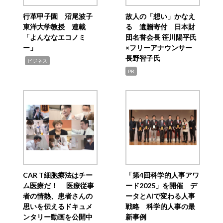
行革甲子園 沼尾波子
故人の「想い」かなえ
東洋大学教授 連載
る 遺贈寄付 日本財
「よんななエコノミ
団名誉会長 笹川陽平氏
ー」
×フリーアナウンサー
長野智子氏
,
ビジネス
PR
CAR T細胞療法はチー
「第4回科学的人事アワ
ム医療だ！ 医療従事
ード2025」を開催 デ
者の情熱、患者さんの
ータとAIで変わる人事
思いを伝えるドキュメ
戦略 科学的人事の最
ンタリー動画を公開中
新事例