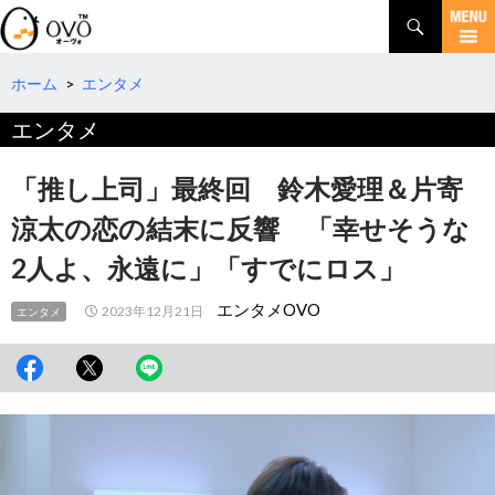
検
索
コ
ン
テ
ホーム
>
エンタメ
ン
エンタメ
ツ
へ
移
「推し上司」最終回 鈴木愛理＆片寄
動
涼太の恋の結末に反響 「幸せそうな
2人よ、永遠に」「すでにロス」
エンタメOVO
2023年12月21日
エンタメ