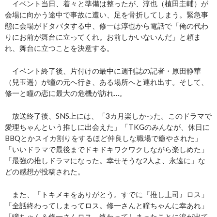
イベント当日、着々と準備は整ったが、淳也（植田圭輔）が
会場に向かう途中で事故に遭い、足を骨折してしまう。緊急事
態に会場がドタバタする中、修一は淳也から電話で「俺の代わ
りにお前が舞台に立ってくれ。お前しかいないんだ」と頼ま
れ、舞台に立つことを決意する。
イベント終了後、片付けの最中に週刊誌の記者・原田静華
（兒玉遥）が瞳の元へ行き、ある場所へと連れ出す。そして、
修一と瞳の恋に最大の危機が訪れ…。
放送終了後、SNS上には、「3カ月楽しかった。このドラマで
愛理ちゃんという推しに出会えた」「TKGのみんなが、休日に
BBQとかスイカ割りをするほど仲良しな職場で癒やされた」
「いいドラマで最後までドキドキワクワクしながら楽しめた」
「最強の推しドラマになった。幸せそうな2人よ、永遠に」な
どの感想が投稿された。
また、「トキメキをありがとう。すでに『推し上司』ロス」
「全話終わってしまってロス。修一さんと瞳ちゃんに幸あれ」
「瞳ちゃん＆修一さんロス。終わってしまったことに涙が出て