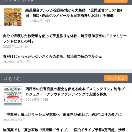
絶品屋台グルメが全国各地から大集結 “庶民派食フェス”第4
回「川口×絶品グルメビール＆日本酒祭り2026」を開催
2026年4月15日
自分で収穫した秋野菜を使って芋煮作りを体験 埼玉県加須市の「ファミリー
ランドむさしの村」
2025年11月4日
春だけじゃもったいないさくらの名所、加治川で秋のマルシェ
2025年10月23日
ふむふむ
もっと見る
四日市の公害克服の歴史を伝える絵本『スモックリン』制作プ
ロジェクト クラウドファンディングで支援を募集
2026年8月5日
「中東発」値上げラッシュが本格化 飲食料品値上げ、約3年ぶりの多さに
2026年8月4日
物価高でも「夏は家族で長距離ドライブ」 宿泊ドライブ予算4万円超、渋滞・