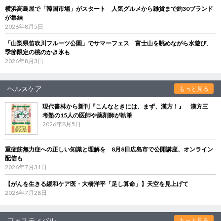
横浜高島屋で「韓国市場」がスタート 人気グルメから雑貨まで約30ブランド
が集結
2026年8月5日
「山梨県笛吹川フルーツ公園」でサマーフェス 富士山を眺めながら水遊び、
季節限定の桃のかき氷も
2026年8月3日
ヘルスケア
もっと見る
現代書林から新刊『こんなときには、まず、漢方！』 漢方三
考塾の15人の医師や薬剤師が執筆
2026年8月5日
重症筋無力症への正しい知識と理解を 8月8日広島市で公開講座、オンライン
配信も
2026年7月31日
【がんを生きる緩和ケア医・大橋洋平「足し算命」】天空を見上げて
2026年7月28日
フェスティバル
もっと見る