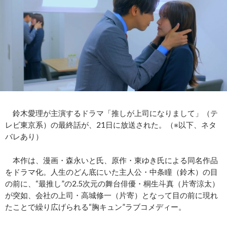
鈴木愛理が主演するドラマ「推しが上司になりまして」（テ
レビ東京系）の最終話が、21日に放送された。（※以下、ネタ
バレあり）
本作は、漫画・森永いと氏、原作・東ゆき氏による同名作品
をドラマ化。人生のどん底にいた主人公・中条瞳（鈴木）の目
の前に、“最推し”の2.5次元の舞台俳優・桐生斗真（片寄涼太）
が突如、会社の上司・高城修一（片寄）となって目の前に現れ
たことで繰り広げられる“胸キュン”ラブコメディー。