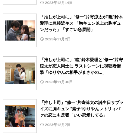
2023年12月14日
「推しが上司に」“修一”片寄涼太が“瞳”鈴木
愛理に急接近キス 「胸キュン以上の胸ギュ
ンだった」「すごい急展開」
2023年11月2日
「推しが上司に」“瞳”鈴木愛理と“修一”片寄
涼太が恋人同士に ラストシーンに視聴者衝
撃「ゆりやんの相手がまさかの…」
2023年11月30日
「推し上司」“修一”片寄涼太の誕生日サプラ
イズに胸キュン “素子”ゆりやんレトリィバ
ァの恋にも反響「いい恋愛してる」
2023年12月7日