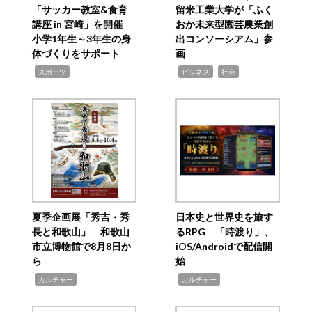
「サッカー教室&食育
留米工業大学が「ふく
講座 in 宮崎」を開催
おか未来型園芸農業創
小学1年生～3年生の身
出コンソーシアム」参
体づくりをサポート
画
,
,
,
スポーツ
ビジネス
社会
夏季企画展「秀吉・秀
日本史と世界史を旅す
長と和歌山」 和歌山
るRPG 「時渡り」、
市立博物館で8月8日か
iOS/Androidで配信開
ら
始
,
,
カルチャー
カルチャー