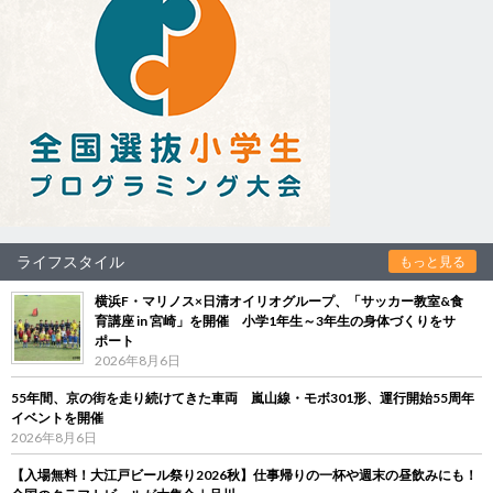
ライフスタイル
もっと見る
横浜F・マリノス×日清オイリオグループ、「サッカー教室&食
育講座 in 宮崎」を開催 小学1年生～3年生の身体づくりをサ
ポート
2026年8月6日
55年間、京の街を走り続けてきた車両 嵐山線・モボ301形、運行開始55周年
イベントを開催
2026年8月6日
【入場無料！大江戸ビール祭り2026秋】仕事帰りの一杯や週末の昼飲みにも！