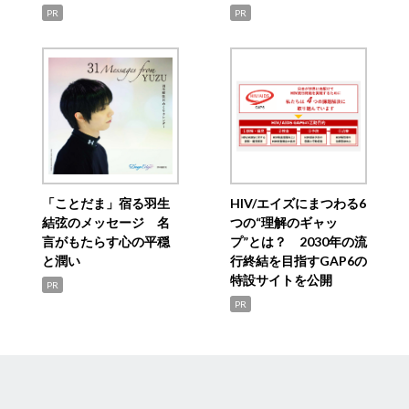
PR
PR
「ことだま」宿る羽生
HIV/エイズにまつわる6
結弦のメッセージ 名
つの“理解のギャッ
言がもたらす心の平穏
プ”とは？ 2030年の流
と潤い
行終結を目指すGAP6の
特設サイトを公開
PR
PR