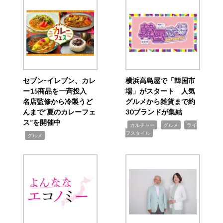
セブン‐イレブン、カレ
横浜高島屋で「韓国市
ー15商品を一斉投入
場」がスタート 人気
名店監修から冷製うど
グルメから雑貨まで約
んまで“夏のカレーフェ
30ブランドが集結
ス”を開催中
,
,
,
カルチャー
グルメ
ライ
フスタイル
,
グルメ