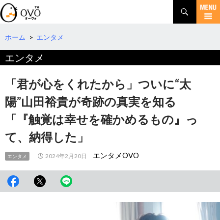
検
索
コ
ン
テ
ホーム
>
エンタメ
ン
エンタメ
ツ
へ
移
「君が心をくれたから」ついに“太
動
陽”山田裕貴が奇跡の真実を知る
「『触覚は幸せを確かめるもの』っ
て、納得した」
エンタメOVO
2024年2月20日
エンタメ