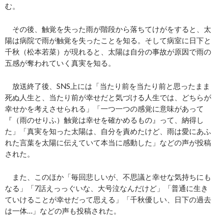
む。
その後、触覚を失った雨が階段から落ちてけがをすると、太
陽は病院で雨が触覚を失ったことを知る。そして病室に日下と
千秋（松本若菜）が現れると、太陽は自分の事故が原因で雨の
五感が奪われていく真実を知る。
放送終了後、SNS上には「当たり前を当たり前と思ったまま
死ぬ人生と、当たり前が幸せだと気づける人生では、どちらが
幸せかを考えさせられる」「一つ一つの感覚に意味があって
『（雨のせりふ）触覚は幸せを確かめるもの』って、納得し
た」「真実を知った太陽は、自分を責めたけど、雨は愛にあふ
れた言葉を太陽に伝えていて本当に感動した」などの声が投稿
された。
また、このほか「毎回悲しいが、不思議と幸せな気持ちにも
なる」「7話えっっぐいな、大号泣なんだけど」「普通に生き
ていけることが幸せだって思える」「千秋優しい、日下の過去
は一体…」などの声も投稿された。