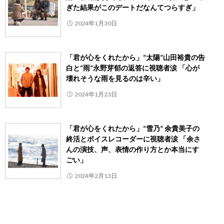
ぎた結果がこのデートだなんてつらすぎ」
2024年1月30日
「君が心をくれたから」“太陽”山田裕貴の告
白と“雨”永野芽郁の返答に視聴者涙 「心が
壊れそうな雨を見るのは辛い」
2024年1月23日
「君が心をくれたから」“雪乃” 余貴美子の
終活とボイスレコーダーに視聴者涙 「余さ
んの演技、声、表情の作り方とか本当にす
ごい」
2024年2月13日