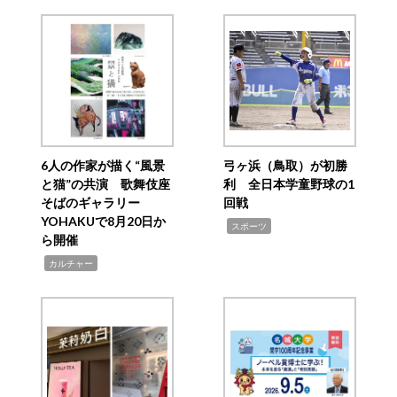
6人の作家が描く“風景
弓ヶ浜（鳥取）が初勝
と猫”の共演 歌舞伎座
利 全日本学童野球の1
そばのギャラリー
回戦
YOHAKUで8月20日か
,
スポーツ
ら開催
,
カルチャー