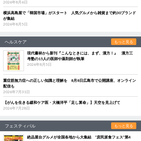
2026年8月6日
横浜高島屋で「韓国市場」がスタート 人気グルメから雑貨まで約30ブランド
が集結
2026年8月5日
ヘルスケア
もっと見る
現代書林から新刊『こんなときには、まず、漢方！』 漢方三
考塾の15人の医師や薬剤師が執筆
2026年8月5日
重症筋無力症への正しい知識と理解を 8月8日広島市で公開講座、オンライン
配信も
2026年7月31日
【がんを生きる緩和ケア医・大橋洋平「足し算命」】天空を見上げて
2026年7月28日
フェスティバル
もっと見る
絶品屋台グルメが全国各地から大集結 “庶民派食フェス”第4