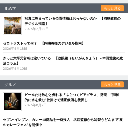
まめ学
もっと見る
写真に埋まっている位置情報はおっかないのか 【岡嶋教授の
デジタル指南】
2026年7月22日
ゼロトラストって何？ 【岡嶋教授のデジタル指南】
2026年6月18日
きっと大平元首相は泣いている 【政眼鏡（せいがんきょう）－本田雅俊の政
治コラム】
2026年6月10日
グルメ
もっと見る
ビールだけ飲むと倒れる「ふらつくビアグラス」発売 “強制
的に水を飲む”仕掛けで適正飲酒を後押し
2026年8月7日
セブン‐イレブン、カレー15商品を一斉投入 名店監修から冷製うどんまで“夏
のカレーフェス”を開催中