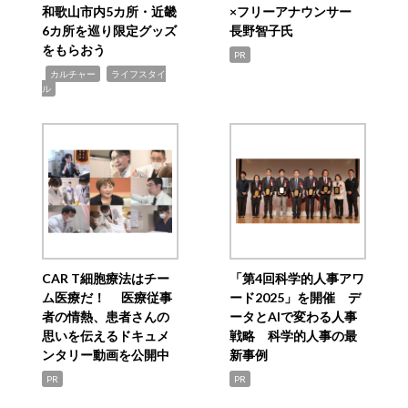
和歌山市内5カ所・近畿
×フリーアナウンサー
6カ所を巡り限定グッズ
長野智子氏
をもらおう
PR
,
,
カルチャー
ライフスタイ
ル
CAR T細胞療法はチー
「第4回科学的人事アワ
ム医療だ！ 医療従事
ード2025」を開催 デ
者の情熱、患者さんの
ータとAIで変わる人事
思いを伝えるドキュメ
戦略 科学的人事の最
ンタリー動画を公開中
新事例
PR
PR