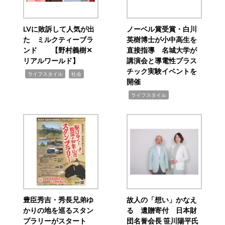
LVに敗訴して人気が出
ノーベル賞受賞・白川
た ミルクティーブラ
英樹博士が小中高生を
ンド 【野村義樹✕
直接指導 名城大学が
リアルワールド】
講演会と導電性プラス
チック実験イベントを
,
,
ライフスタイル
社会
開催
,
ライフスタイル
豊臣秀吉・秀長兄弟ゆ
故人の「想い」かなえ
かりの地を巡るスタン
る 遺贈寄付 日本財
プラリーがスタート
団名誉会長 笹川陽平氏