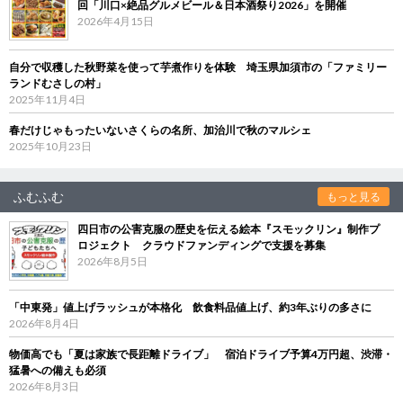
回「川口×絶品グルメビール＆日本酒祭り2026」を開催
2026年4月15日
自分で収穫した秋野菜を使って芋煮作りを体験 埼玉県加須市の「ファミリー
ランドむさしの村」
2025年11月4日
春だけじゃもったいないさくらの名所、加治川で秋のマルシェ
2025年10月23日
ふむふむ
もっと見る
四日市の公害克服の歴史を伝える絵本『スモックリン』制作プ
ロジェクト クラウドファンディングで支援を募集
2026年8月5日
「中東発」値上げラッシュが本格化 飲食料品値上げ、約3年ぶりの多さに
2026年8月4日
物価高でも「夏は家族で長距離ドライブ」 宿泊ドライブ予算4万円超、渋滞・
猛暑への備えも必須
2026年8月3日