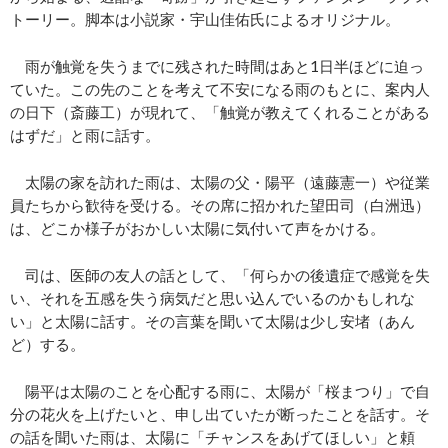
トーリー。脚本は小説家・宇山佳佑氏によるオリジナル。
雨が触覚を失うまでに残された時間はあと1日半ほどに迫っ
ていた。この先のことを考えて不安になる雨のもとに、案内人
の日下（斎藤工）が現れて、「触覚が教えてくれることがある
はずだ」と雨に話す。
太陽の家を訪れた雨は、太陽の父・陽平（遠藤憲一）や従業
員たちから歓待を受ける。その席に招かれた望田司（白洲迅）
は、どこか様子がおかしい太陽に気付いて声をかける。
司は、医師の友人の話として、「何らかの後遺症で感覚を失
い、それを五感を失う病気だと思い込んでいるのかもしれな
い」と太陽に話す。その言葉を聞いて太陽は少し安堵（あん
ど）する。
陽平は太陽のことを心配する雨に、太陽が「桜まつり」で自
分の花火を上げたいと、申し出ていたが断ったことを話す。そ
の話を聞いた雨は、太陽に「チャンスをあげてほしい」と頼