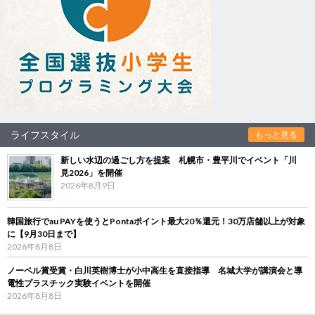
ライフスタイル
もっと見る
新しい水辺の過ごし方を提案 札幌市・豊平川でイベント「川
見2026」を開催
2026年8月9日
韓国旅行でau PAYを使うとPontaポイント最大20％還元！30万店舗以上が対象
に【9月30日まで】
2026年8月8日
ノーベル賞受賞・白川英樹博士が小中高生を直接指導 名城大学が講演会と導
電性プラスチック実験イベントを開催
2026年8月8日