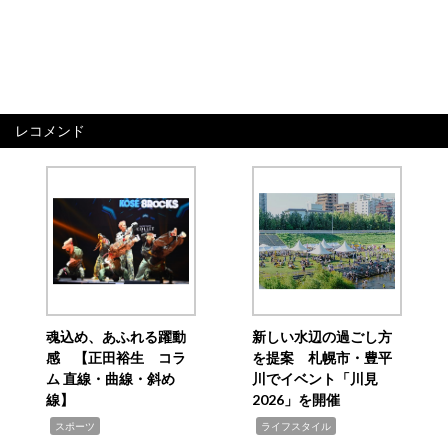
レコメンド
魂込め、あふれる躍動
新しい水辺の過ごし方
感 【正田裕生 コラ
を提案 札幌市・豊平
ム 直線・曲線・斜め
川でイベント「川見
線】
2026」を開催
,
,
スポーツ
ライフスタイル