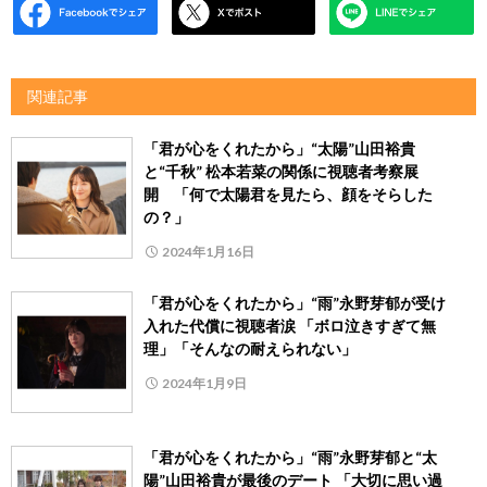
関連記事
「君が心をくれたから」“太陽”山田裕貴
と“千秋” 松本若菜の関係に視聴者考察展
開 「何で太陽君を見たら、顔をそらした
の？」
2024年1月16日
「君が心をくれたから」“雨”永野芽郁が受け
入れた代償に視聴者涙 「ボロ泣きすぎて無
理」「そんなの耐えられない」
2024年1月9日
「君が心をくれたから」“雨”永野芽郁と“太
陽”山田裕貴が最後のデート 「大切に思い過