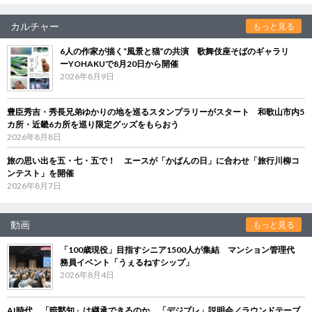
カルチャー
もっと見る
6人の作家が描く“風景と猫”の共演 歌舞伎座そばのギャラリ
ーYOHAKUで8月20日から開催
2026年8月9日
豊臣秀吉・秀長兄弟ゆかりの地を巡るスタンプラリーがスタート 和歌山市内5
カ所・近畿6カ所を巡り限定グッズをもらおう
2026年8月8日
旅の思い出を五・七・五で！ エースが「かばんの日」に合わせ「旅行川柳コ
ンテスト」を開催
2026年8月7日
動画
もっと見る
「100歳現役」目指すシニア1500人が集結 マンション管理代
務員イベント「うぇるねすシップ」
2026年8月4日
AI時代、「暗黙知」は継承できるのか 「デジブレ」説明会／ラウンドテーブ