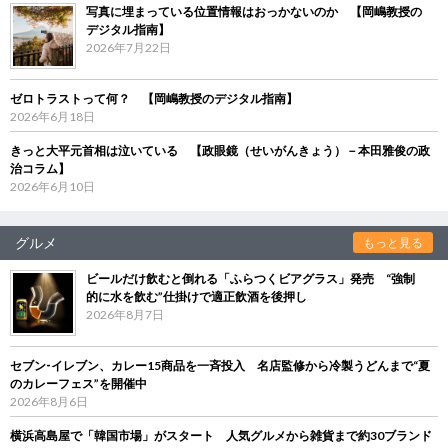
写真に埋まっている位置情報はおっかないのか 【岡嶋教授の
デジタル指南】
2026年7月22日
ゼロトラストって何？ 【岡嶋教授のデジタル指南】
2026年6月18日
きっと大平元首相は泣いている 【政眼鏡（せいがんきょう）－本田雅俊の政
治コラム】
2026年6月10日
グルメ
もっと見る
ビールだけ飲むと倒れる「ふらつくビアグラス」発売 “強制
的に水を飲む”仕掛けで適正飲酒を後押し
2026年8月7日
セブン‐イレブン、カレー15商品を一斉投入 名店監修から冷製うどんまで“夏
のカレーフェス”を開催中
2026年8月6日
横浜高島屋で「韓国市場」がスタート 人気グルメから雑貨まで約30ブランド