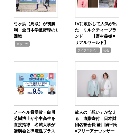
弓ヶ浜（鳥取）が初勝
LVに敗訴して人気が出
利 全日本学童野球の1
た ミルクティーブラ
回戦
ンド 【野村義樹✕
リアルワールド】
,
スポーツ
,
,
ライフスタイル
社会
ノーベル賞受賞・白川
故人の「想い」かなえ
英樹博士が小中高生を
る 遺贈寄付 日本財
直接指導 名城大学が
団名誉会長 笹川陽平氏
講演会と導電性プラス
×フリーアナウンサー