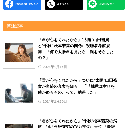
関連記事
「君が心をくれたから」“太陽”山田裕貴
と“千秋” 松本若菜の関係に視聴者考察展
開 「何で太陽君を見たら、顔をそらした
の？」
2024年1月16日
「君が心をくれたから」ついに“太陽”山田裕
貴が奇跡の真実を知る 「『触覚は幸せを
確かめるもの』って、納得した」
2024年2月20日
「君が心をくれたから」“千秋”松本若菜の消
滅、“雨” 永野芽郁の視力喪失に号泣 「最後