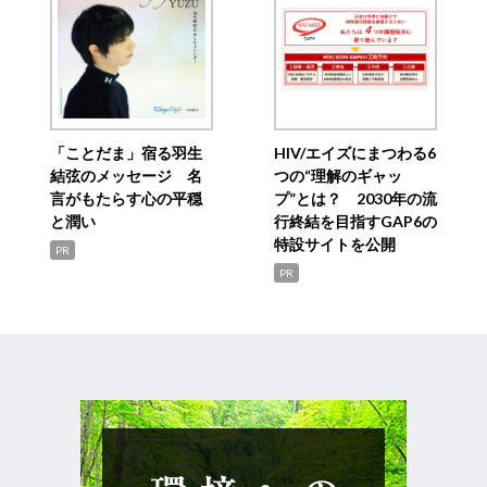
「ことだま」宿る羽生
HIV/エイズにまつわる6
結弦のメッセージ 名
つの“理解のギャッ
言がもたらす心の平穏
プ”とは？ 2030年の流
と潤い
行終結を目指すGAP6の
特設サイトを公開
PR
PR