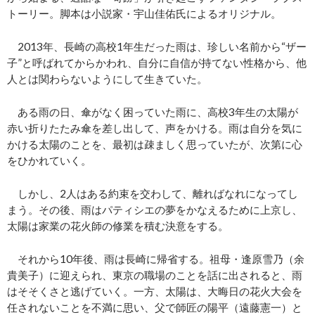
トーリー。脚本は小説家・宇山佳佑氏によるオリジナル。
2013年、長崎の高校1年生だった雨は、珍しい名前から“ザー
子”と呼ばれてからかわれ、自分に自信が持てない性格から、他
人とは関わらないようにして生きていた。
ある雨の日、傘がなく困っていた雨に、高校3年生の太陽が
赤い折りたたみ傘を差し出して、声をかける。雨は自分を気に
かける太陽のことを、最初は疎ましく思っていたが、次第に心
をひかれていく。
しかし、2人はある約束を交わして、離ればなれになってし
まう。その後、雨はパティシエの夢をかなえるために上京し、
太陽は家業の花火師の修業を積む決意をする。
それから10年後、雨は長崎に帰省する。祖母・逢原雪乃（余
貴美子）に迎えられ、東京の職場のことを話に出されると、雨
はそそくさと逃げていく。一方、太陽は、大晦日の花火大会を
任されないことを不満に思い、父で師匠の陽平（遠藤憲一）と