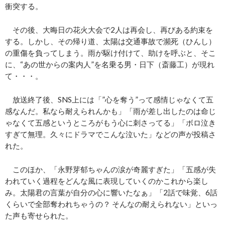
衝突する。
その後、大晦日の花火大会で2人は再会し、再びある約束を
する。しかし、その帰り道、太陽は交通事故で瀕死（ひんし）
の重傷を負ってしまう。雨が駆け付けて、助けを呼ぶと、そこ
に、“あの世からの案内人”を名乗る男・日下（斎藤工）が現れ
て・・・。
放送終了後、SNS上には「”心を奪う”って感情じゃなくて五
感なんだ。私なら耐えられんかも」「雨が差し出したのは命じ
ゃなくて五感というところがもう心に刺さってる」「ボロ泣き
すぎて無理。久々にドラマでこんな泣いた」などの声が投稿さ
れた。
このほか、「永野芽郁ちゃんの涙が奇麗すぎた」「五感が失
われていく過程をどんな風に表現していくのかこれから楽し
み。太陽君の言葉が自分の心に響いたなぁ」「2話で味覚、6話
くらいで全部奪われちゃうの？ そんなの耐えられない」といっ
た声も寄せられた。