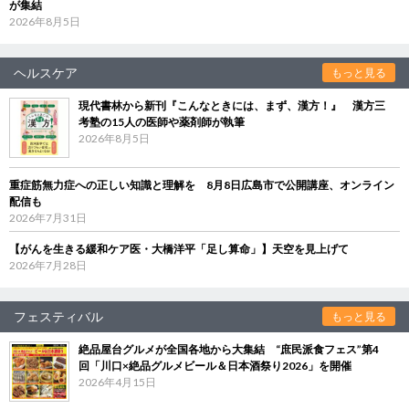
が集結
2026年8月5日
ヘルスケア
もっと見る
現代書林から新刊『こんなときには、まず、漢方！』 漢方三
考塾の15人の医師や薬剤師が執筆
2026年8月5日
重症筋無力症への正しい知識と理解を 8月8日広島市で公開講座、オンライン
配信も
2026年7月31日
【がんを生きる緩和ケア医・大橋洋平「足し算命」】天空を見上げて
2026年7月28日
フェスティバル
もっと見る
絶品屋台グルメが全国各地から大集結 “庶民派食フェス”第4
回「川口×絶品グルメビール＆日本酒祭り2026」を開催
2026年4月15日