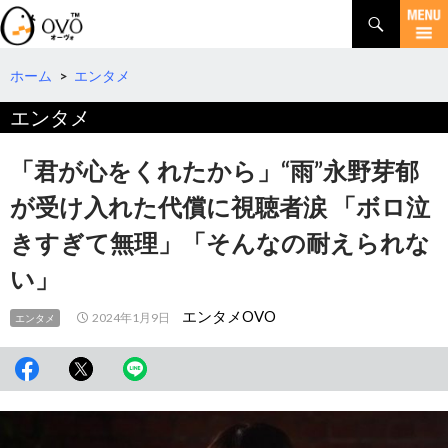
検
索
コ
ン
テ
ホーム
>
エンタメ
ン
エンタメ
ツ
へ
移
「君が心をくれたから」“雨”永野芽郁
動
が受け入れた代償に視聴者涙 「ボロ泣
きすぎて無理」「そんなの耐えられな
い」
エンタメOVO
2024年1月9日
エンタメ