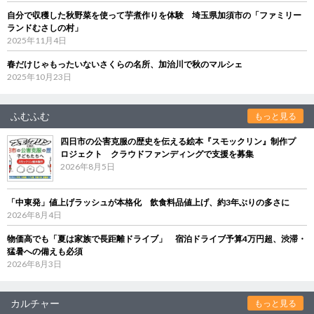
自分で収穫した秋野菜を使って芋煮作りを体験 埼玉県加須市の「ファミリー
ランドむさしの村」
2025年11月4日
春だけじゃもったいないさくらの名所、加治川で秋のマルシェ
2025年10月23日
ふむふむ
もっと見る
四日市の公害克服の歴史を伝える絵本『スモックリン』制作プ
ロジェクト クラウドファンディングで支援を募集
2026年8月5日
「中東発」値上げラッシュが本格化 飲食料品値上げ、約3年ぶりの多さに
2026年8月4日
物価高でも「夏は家族で長距離ドライブ」 宿泊ドライブ予算4万円超、渋滞・
猛暑への備えも必須
2026年8月3日
カルチャー
もっと見る