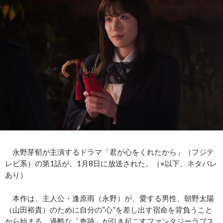
永野芽郁が主演するドラマ「君が心をくれたから」（フジテ
レビ系）の第1話が、1月8日に放送された。（※以下、ネタバレ
あり）
本作は、主人公・逢原雨（永野）が、愛する男性、朝野太陽
（山田裕貴）のために自分の“心”を差し出す宿命を背負うこと
から始まる、過酷な「奇跡」が引き起こすファンタジーラブス