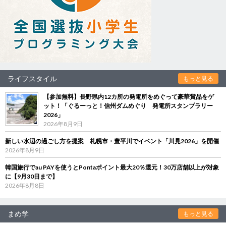
ライフスタイル
もっと見る
【参加無料】長野県内12カ所の発電所をめぐって豪華賞品をゲ
ット！「ぐるーっと！信州ダムめぐり 発電所スタンプラリー
2026」
2026年8月9日
新しい水辺の過ごし方を提案 札幌市・豊平川でイベント「川見2026」を開催
2026年8月9日
韓国旅行でau PAYを使うとPontaポイント最大20％還元！30万店舗以上が対象
に【9月30日まで】
2026年8月8日
まめ学
もっと見る