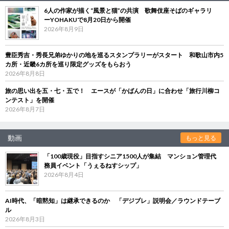
6人の作家が描く“風景と猫”の共演 歌舞伎座そばのギャラリ
ーYOHAKUで8月20日から開催
2026年8月9日
豊臣秀吉・秀長兄弟ゆかりの地を巡るスタンプラリーがスタート 和歌山市内5
カ所・近畿6カ所を巡り限定グッズをもらおう
2026年8月8日
旅の思い出を五・七・五で！ エースが「かばんの日」に合わせ「旅行川柳コ
ンテスト」を開催
2026年8月7日
動画
もっと見る
「100歳現役」目指すシニア1500人が集結 マンション管理代
務員イベント「うぇるねすシップ」
2026年8月4日
AI時代、「暗黙知」は継承できるのか 「デジブレ」説明会／ラウンドテーブ
ル
2026年8月3日