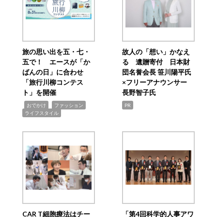
旅の思い出を五・七・
故人の「想い」かなえ
五で！ エースが「か
る 遺贈寄付 日本財
ばんの日」に合わせ
団名誉会長 笹川陽平氏
「旅行川柳コンテス
×フリーアナウンサー
ト」を開催
長野智子氏
,
,
,
おでかけ
ファッション
PR
ライフスタイル
CAR T細胞療法はチー
「第4回科学的人事アワ