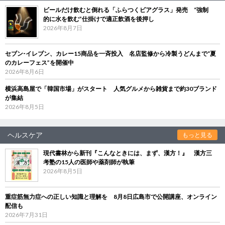
ビールだけ飲むと倒れる「ふらつくビアグラス」発売 “強制
的に水を飲む”仕掛けで適正飲酒を後押し
2026年8月7日
セブン‐イレブン、カレー15商品を一斉投入 名店監修から冷製うどんまで“夏
のカレーフェス”を開催中
2026年8月6日
横浜高島屋で「韓国市場」がスタート 人気グルメから雑貨まで約30ブランド
が集結
2026年8月5日
ヘルスケア
もっと見る
現代書林から新刊『こんなときには、まず、漢方！』 漢方三
考塾の15人の医師や薬剤師が執筆
2026年8月5日
重症筋無力症への正しい知識と理解を 8月8日広島市で公開講座、オンライン
配信も
2026年7月31日