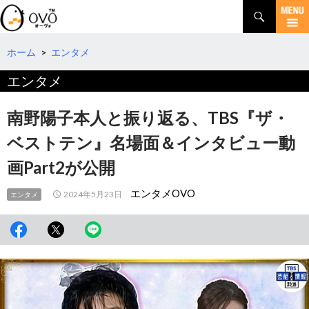
検
索
コ
ン
テ
ホーム
>
エンタメ
ン
エンタメ
ツ
へ
移
南野陽子本人と振り返る、TBS『ザ・
動
ベストテン』名場面＆インタビュー動
画Part2が公開
エンタメOVO
2024年5月23日
エンタメ