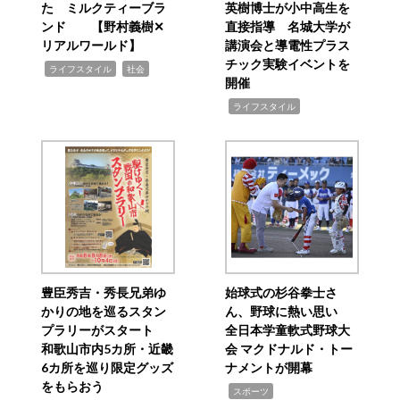
た ミルクティーブラ
英樹博士が小中高生を
ンド 【野村義樹✕
直接指導 名城大学が
リアルワールド】
講演会と導電性プラス
チック実験イベントを
,
,
ライフスタイル
社会
開催
,
ライフスタイル
豊臣秀吉・秀長兄弟ゆ
始球式の杉谷拳士さ
かりの地を巡るスタン
ん、野球に熱い思い
プラリーがスタート
全日本学童軟式野球大
和歌山市内5カ所・近畿
会 マクドナルド・トー
6カ所を巡り限定グッズ
ナメントが開幕
をもらおう
,
スポーツ