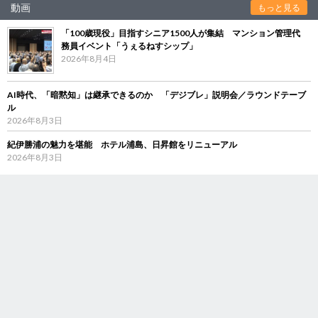
動画
もっと見る
「100歳現役」目指すシニア1500人が集結 マンション管理代
務員イベント「うぇるねすシップ」
2026年8月4日
AI時代、「暗黙知」は継承できるのか 「デジブレ」説明会／ラウンドテーブ
ル
2026年8月3日
紀伊勝浦の魅力を堪能 ホテル浦島、日昇館をリニューアル
2026年8月3日