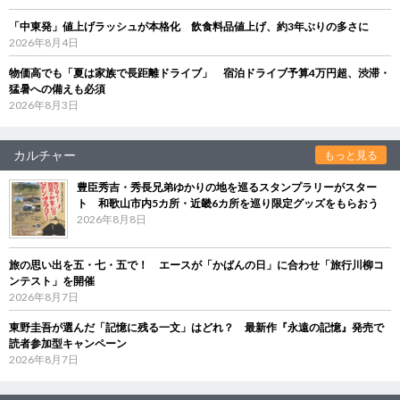
「中東発」値上げラッシュが本格化 飲食料品値上げ、約3年ぶりの多さに
2026年8月4日
物価高でも「夏は家族で長距離ドライブ」 宿泊ドライブ予算4万円超、渋滞・
猛暑への備えも必須
2026年8月3日
カルチャー
もっと見る
豊臣秀吉・秀長兄弟ゆかりの地を巡るスタンプラリーがスター
ト 和歌山市内5カ所・近畿6カ所を巡り限定グッズをもらおう
2026年8月8日
旅の思い出を五・七・五で！ エースが「かばんの日」に合わせ「旅行川柳コ
ンテスト」を開催
2026年8月7日
東野圭吾が選んだ「記憶に残る一文」はどれ？ 最新作『永遠の記憶』発売で
読者参加型キャンペーン
2026年8月7日