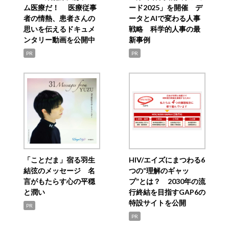
ム医療だ！ 医療従事
ード2025」を開催 デ
者の情熱、患者さんの
ータとAIで変わる人事
思いを伝えるドキュメ
戦略 科学的人事の最
ンタリー動画を公開中
新事例
PR
PR
「ことだま」宿る羽生
HIV/エイズにまつわる6
結弦のメッセージ 名
つの“理解のギャッ
言がもたらす心の平穏
プ”とは？ 2030年の流
と潤い
行終結を目指すGAP6の
特設サイトを公開
PR
PR