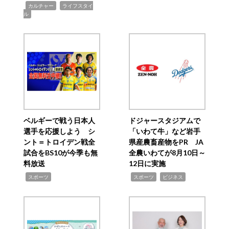
,
,
カルチャー
ライフスタイ
ル
ベルギーで戦う日本人
ドジャースタジアムで
選手を応援しよう シ
「いわて牛」など岩手
ント＝トロイデン戦全
県産農畜産物をPR JA
試合をBS10が今季も無
全農いわてが8月10日～
料放送
12日に実施
,
,
,
スポーツ
スポーツ
ビジネス