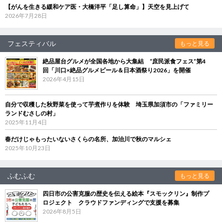
【がんを生きる緩和ケア医・大橋洋平「足し算命」】天空を見上げて
2026年7月28日
フェスティバル
もっと見る
絶品屋台グルメが全国各地から大集結 “庶民派食フェス”第4
回「川口×絶品グルメビール＆日本酒祭り2026」を開催
2026年4月15日
自分で収穫した秋野菜を使って芋煮作りを体験 埼玉県加須市の「ファミリー
ランドむさしの村」
2025年11月4日
春だけじゃもったいないさくらの名所、加治川で秋のマルシェ
2025年10月23日
ふむふむ
もっと見る
四日市の公害克服の歴史を伝える絵本『スモックリン』制作プ
ロジェクト クラウドファンディングで支援を募集
2026年8月5日