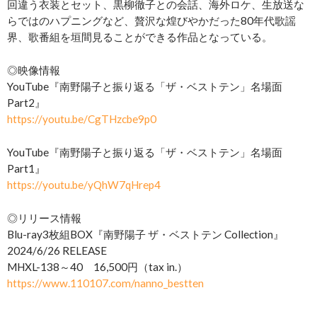
回違う衣装とセット、黒柳徹子との会話、海外ロケ、生放送な
らではのハプニングなど、贅沢な煌びやかだった80年代歌謡
界、歌番組を垣間見ることができる作品となっている。
◎映像情報
YouTube『南野陽子と振り返る「ザ・ベストテン」名場面
Part2』
https://youtu.be/CgTHzcbe9p0
YouTube『南野陽子と振り返る「ザ・ベストテン」名場面
Part1』
https://youtu.be/yQhW7qHrep4
◎リリース情報
Blu-ray3枚組BOX『南野陽子 ザ・ベストテン Collection』
2024/6/26 RELEASE
MHXL-138～40 16,500円（tax in.）
https://www.110107.com/nanno_bestten