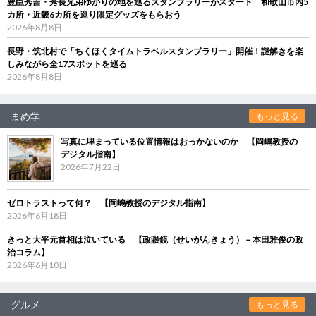
豊臣秀吉・秀長兄弟ゆかりの地を巡るスタンプラリーがスタート 和歌山市内5
カ所・近畿6カ所を巡り限定グッズをもらおう
2026年8月8日
長野・筑北村で「ちくほくタイムトラベルスタンプラリー」開催！謎解きを楽
しみながら全17スポットを巡る
2026年8月8日
まめ学
もっと見る
写真に埋まっている位置情報はおっかないのか 【岡嶋教授の
デジタル指南】
2026年7月22日
ゼロトラストって何？ 【岡嶋教授のデジタル指南】
2026年6月18日
きっと大平元首相は泣いている 【政眼鏡（せいがんきょう）－本田雅俊の政
治コラム】
2026年6月10日
グルメ
もっと見る