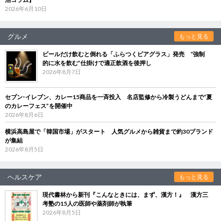
2026年6月10日
グルメ
もっと見る
ビールだけ飲むと倒れる「ふらつくビアグラス」発売 “強制
的に水を飲む”仕掛けで適正飲酒を後押し
2026年8月7日
セブン‐イレブン、カレー15商品を一斉投入 名店監修から冷製うどんまで“夏
のカレーフェス”を開催中
2026年8月6日
横浜高島屋で「韓国市場」がスタート 人気グルメから雑貨まで約30ブランド
が集結
2026年8月5日
ヘルスケア
もっと見る
現代書林から新刊『こんなときには、まず、漢方！』 漢方三
考塾の15人の医師や薬剤師が執筆
2026年8月5日