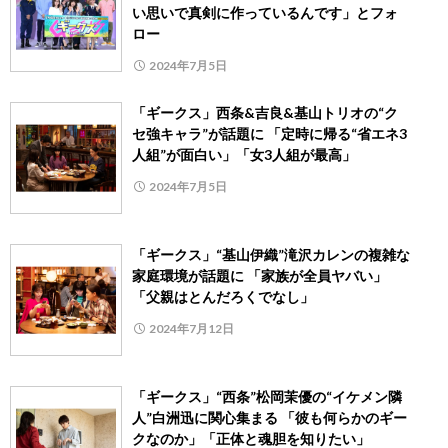
い思いで真剣に作っているんです」とフォ
ロー
2024年7月5日
「ギークス」西条&吉良&基山トリオの“ク
セ強キャラ”が話題に 「定時に帰る“省エネ3
人組”が面白い」「女3人組が最高」
2024年7月5日
「ギークス」“基山伊織”滝沢カレンの複雑な
家庭環境が話題に 「家族が全員ヤバい」
「父親はとんだろくでなし」
2024年7月12日
「ギークス」“西条”松岡茉優の“イケメン隣
人”白洲迅に関心集まる 「彼も何らかのギー
クなのか」「正体と魂胆を知りたい」