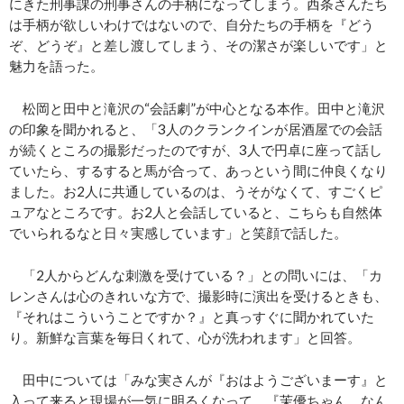
にきた刑事課の刑事さんの手柄になってしまう。西条さんたち
は手柄が欲しいわけではないので、自分たちの手柄を『どう
ぞ、どうぞ』と差し渡してしまう、その潔さが楽しいです」と
魅力を語った。
松岡と田中と滝沢の“会話劇”が中心となる本作。田中と滝沢
の印象を聞かれると、「3人のクランクインが居酒屋での会話
が続くところの撮影だったのですが、3人で円卓に座って話し
ていたら、するすると馬が合って、あっという間に仲良くなり
ました。お2人に共通しているのは、うそがなくて、すごくピ
ュアなところです。お2人と会話していると、こちらも自然体
でいられるなと日々実感しています」と笑顔で話した。
「2人からどんな刺激を受けている？」との問いには、「カ
レンさんは心のきれいな方で、撮影時に演出を受けるときも、
『それはこういうことですか？』と真っすぐに聞かれていた
り。新鮮な言葉を毎日くれて、心が洗われます」と回答。
田中については「みな実さんが『おはようございまーす』と
入って来ると現場が一気に明るくなって。『茉優ちゃん、なん