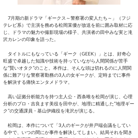
7月期の新ドラマ「ギークス～警察署の変人たち～」（フジ
テレビ系）で主演を務める松岡茉優が放送を前に囲み取材に応
じ、ドラマの魅力や撮影現場の様子、共演者の田中みな実と滝
沢カレンの印象を語った。
タイトルにもなっている「ギーク（GEEK）」とは、好奇心
旺盛で卓越した知識や技術を持っていながら人間関係が苦手
な“賢いオタク”のこと。本作は、そんな頭は切れるのに人間関
係に難アリな警察署勤務の3人の女ギークが、定時までに事件
を解決する痛快エンタメドラマ。
高い証拠分析能力を持つ主人公・西条唯を松岡が演じ、心理
分析のプロ・吉良ます美役を田中が、地理に精通した“地理ギー
ク”の交通課員・基山伊織役を滝沢が演じる。
松岡は、本作について「3人のギークが井戸端会議をしてい
る中で、いつの間にか事件を解決してしまい、結局それを聞き