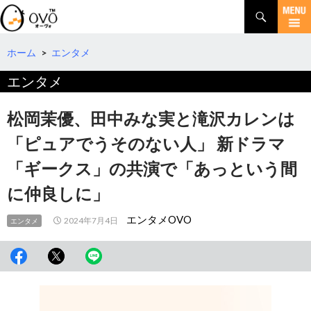
検
索
コ
ン
テ
ホーム
>
エンタメ
ン
エンタメ
ツ
へ
移
松岡茉優、田中みな実と滝沢カレンは
動
「ピュアでうそのない人」 新ドラマ
「ギークス」の共演で「あっという間
に仲良しに」
エンタメOVO
2024年7月4日
エンタメ