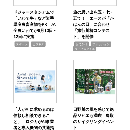
ドジャースタジアムで
旅の思い出を五・七・
「いわて牛」など岩手
五で！ エースが「か
県産農畜産物をPR JA
ばんの日」に合わせ
全農いわてが8月10日～
「旅行川柳コンテス
12日に実施
ト」を開催
,
,
,
,
,
スポーツ
ビジネス
おでかけ
ファッション
ライフスタイル
「人がAIに求めるのは
日野川の風を感じて絶
信頼し相談できるこ
品ジビエも満喫 鳥取
と」 ロジカがAI事業
のサイクリングイベン
者と導入機関の共通指
ト