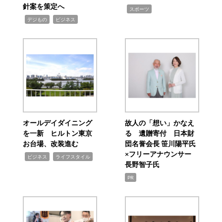
針案を策定へ
,
スポーツ
,
,
デジもの
ビジネス
オールデイダイニング
故人の「想い」かなえ
を一新 ヒルトン東京
る 遺贈寄付 日本財
お台場、改装進む
団名誉会長 笹川陽平氏
×フリーアナウンサー
,
,
ビジネス
ライフスタイル
長野智子氏
PR