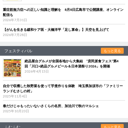
重症筋無力症への正しい知識と理解を 8月8日広島市で公開講座、オンライン
配信も
2026年7月31日
【がんを生きる緩和ケア医・大橋洋平「足し算命」】天空を見上げて
2026年7月28日
フェスティバル
もっと見る
絶品屋台グルメが全国各地から大集結 “庶民派食フェス”第4
回「川口×絶品グルメビール＆日本酒祭り2026」を開催
2026年4月15日
自分で収穫した秋野菜を使って芋煮作りを体験 埼玉県加須市の「ファミリー
ランドむさしの村」
2025年11月4日
春だけじゃもったいないさくらの名所、加治川で秋のマルシェ
2025年10月23日
ふむふむ
もっと見る