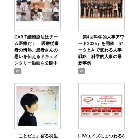
CAR T細胞療法はチー
「第4回科学的人事アワ
ム医療だ！ 医療従事
ード2025」を開催 デ
者の情熱、患者さんの
ータとAIで変わる人事
思いを伝えるドキュメ
戦略 科学的人事の最
ンタリー動画を公開中
新事例
PR
PR
「ことだま」宿る羽生
HIV/エイズにまつわる6