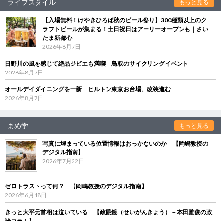
ライフスタイル
もっと見る
【入場無料！けやきひろば秋のビール祭り】300種類以上のク
ラフトビールが集まる！土日祝日はアーリーオープンも｜さい
たま新都心
2026年8月7日
日野川の風を感じて絶品ジビエも満喫 鳥取のサイクリングイベント
2026年8月7日
オールデイダイニングを一新 ヒルトン東京お台場、改装進む
2026年8月7日
まめ学
もっと見る
写真に埋まっている位置情報はおっかないのか 【岡嶋教授の
デジタル指南】
2026年7月22日
ゼロトラストって何？ 【岡嶋教授のデジタル指南】
2026年6月18日
きっと大平元首相は泣いている 【政眼鏡（せいがんきょう）－本田雅俊の政
治コラム】