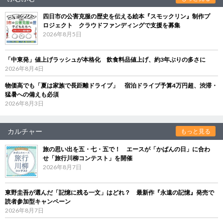
四日市の公害克服の歴史を伝える絵本『スモックリン』制作プ
ロジェクト クラウドファンディングで支援を募集
2026年8月5日
「中東発」値上げラッシュが本格化 飲食料品値上げ、約3年ぶりの多さに
2026年8月4日
物価高でも「夏は家族で長距離ドライブ」 宿泊ドライブ予算4万円超、渋滞・
猛暑への備えも必須
2026年8月3日
カルチャー
もっと見る
旅の思い出を五・七・五で！ エースが「かばんの日」に合わ
せ「旅行川柳コンテスト」を開催
2026年8月7日
東野圭吾が選んだ「記憶に残る一文」はどれ？ 最新作『永遠の記憶』発売で
読者参加型キャンペーン
2026年8月7日