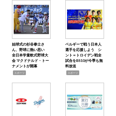
始球式の杉谷拳士さ
ベルギーで戦う日本人
ん、野球に熱い思い
選手を応援しよう シ
全日本学童軟式野球大
ント＝トロイデン戦全
会 マクドナルド・トー
試合をBS10が今季も無
ナメントが開幕
料放送
,
,
スポーツ
スポーツ