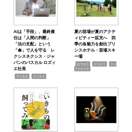
AIは「手段」、最終責
夏の苗場が夏のアクテ
任は「人間の判断」
ィビティー拡充へ 四
「法の支配」という
季の各魅力を創出プリ
「傘」で人を守る レ
ンスホテル・苗場スキ
クシスネクシス・ジャ
ー場
パンのパスカル ロズィ
,
,
,
おでかけ
ビジネス
ライ
エ社長
フスタイル
,
,
デジもの
ビジネス