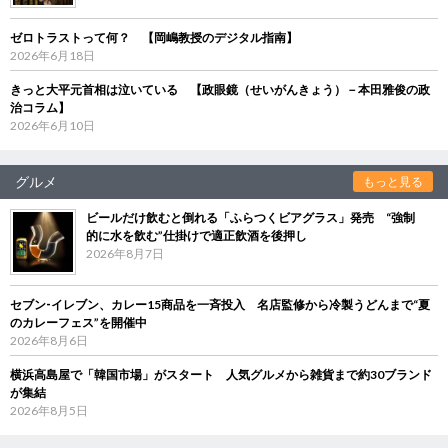
ゼロトラストって何？ 【岡嶋教授のデジタル指南】
2026年6月18日
きっと大平元首相は泣いている 【政眼鏡（せいがんきょう）－本田雅俊の政
治コラム】
2026年6月10日
グルメ
もっと見る
ビールだけ飲むと倒れる「ふらつくビアグラス」発売 “強制
的に水を飲む”仕掛けで適正飲酒を後押し
2026年8月7日
セブン‐イレブン、カレー15商品を一斉投入 名店監修から冷製うどんまで“夏
のカレーフェス”を開催中
2026年8月6日
横浜高島屋で「韓国市場」がスタート 人気グルメから雑貨まで約30ブランド
が集結
2026年8月5日