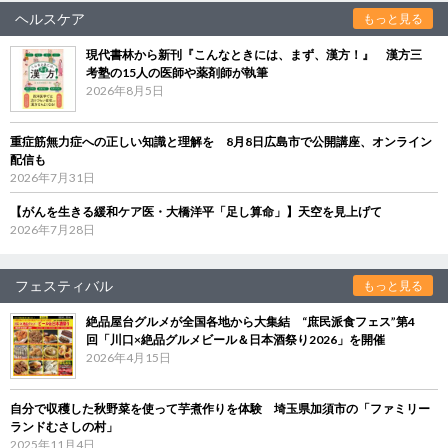
ヘルスケア
もっと見る
現代書林から新刊『こんなときには、まず、漢方！』 漢方三
考塾の15人の医師や薬剤師が執筆
2026年8月5日
重症筋無力症への正しい知識と理解を 8月8日広島市で公開講座、オンライン
配信も
2026年7月31日
【がんを生きる緩和ケア医・大橋洋平「足し算命」】天空を見上げて
2026年7月28日
フェスティバル
もっと見る
絶品屋台グルメが全国各地から大集結 “庶民派食フェス”第4
回「川口×絶品グルメビール＆日本酒祭り2026」を開催
2026年4月15日
自分で収穫した秋野菜を使って芋煮作りを体験 埼玉県加須市の「ファミリー
ランドむさしの村」
2025年11月4日