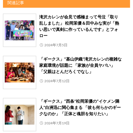
関連記事
滝沢カレンが会見で感極まって号泣「取り
乱しました」 松岡茉優＆田中みな実が「熱
い思いで真剣に作っているんです」とフォ
ロー
2024年7月5日
「ギークス」“基山伊織”滝沢カレンの複雑な
家庭環境が話題に 「家族が全員ヤバい」
「父親はとんだろくでなし」
2024年7月12日
「ギークス」“西条”松岡茉優の“イケメン隣
人”白洲迅に関心集まる 「彼も何らかのギー
クなのか」「正体と魂胆を知りたい」
2024年7月19日