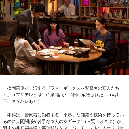
松岡茉優が主演するドラマ「ギークス～警察署の変人たち
～」（フジテレビ系）の第1話が、4日に放送された。（※以
下、ネタバレあり）
本作は、警察署に勤務する、卓越した知識や技術を持ってい
るのに人間関係が苦手な“3人の女ギーク”（＝賢いオタク）が、
週末の井戸端会議で事件解決をスーパーアシストするオリジナ