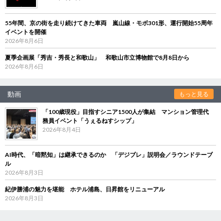
55年間、京の街を走り続けてきた車両 嵐山線・モボ301形、運行開始55周年
イベントを開催
2026年8月6日
夏季企画展「秀吉・秀長と和歌山」 和歌山市立博物館で8月8日から
2026年8月6日
動画
もっと見る
「100歳現役」目指すシニア1500人が集結 マンション管理代
務員イベント「うぇるねすシップ」
2026年8月4日
AI時代、「暗黙知」は継承できるのか 「デジブレ」説明会／ラウンドテーブ
ル
2026年8月3日
紀伊勝浦の魅力を堪能 ホテル浦島、日昇館をリニューアル
2026年8月3日