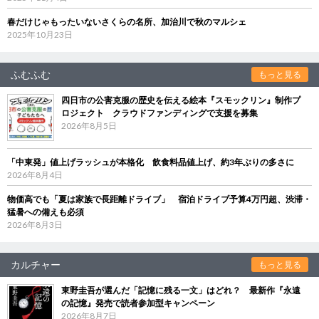
春だけじゃもったいないさくらの名所、加治川で秋のマルシェ
2025年10月23日
ふむふむ
もっと見る
四日市の公害克服の歴史を伝える絵本『スモックリン』制作プ
ロジェクト クラウドファンディングで支援を募集
2026年8月5日
「中東発」値上げラッシュが本格化 飲食料品値上げ、約3年ぶりの多さに
2026年8月4日
物価高でも「夏は家族で長距離ドライブ」 宿泊ドライブ予算4万円超、渋滞・
猛暑への備えも必須
2026年8月3日
カルチャー
もっと見る
東野圭吾が選んだ「記憶に残る一文」はどれ？ 最新作『永遠
の記憶』発売で読者参加型キャンペーン
2026年8月7日