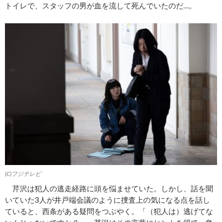
トイレで、スタッフの男が血を流して死んでいたのだ…。
(C)フジテレビ
芹沢は犯人の逃走経路に頭を悩ませていた。しかし、話を聞
いていた3人が井戸端会議のように捜査上の気になる点を話し
ていると、西条がある疑問をつぶやく。「（犯人は）逃げてな