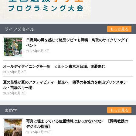
ライフスタイル
もっと見る
日野川の風を感じて絶品ジビエも満喫 鳥取のサイクリングイ
ベント
2026年8月7日
オールデイダイニングを一新 ヒルトン東京お台場、改装進む
2026年8月7日
夏の苗場が夏のアクティビティー拡充へ 四季の各魅力を創出プリンスホテ
ル・苗場スキー場
2026年8月7日
まめ学
もっと見る
写真に埋まっている位置情報はおっかないのか 【岡嶋教授の
デジタル指南】
2026年7月22日