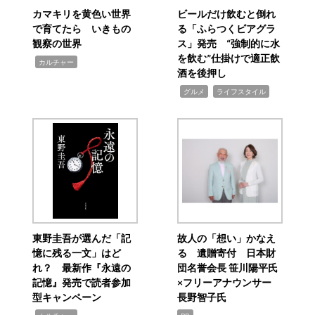
カマキリを黄色い世界
ビールだけ飲むと倒れ
で育てたら いきもの
る「ふらつくビアグラ
観察の世界
ス」発売 “強制的に水
を飲む”仕掛けで適正飲
,
カルチャー
酒を後押し
,
,
グルメ
ライフスタイル
東野圭吾が選んだ「記
故人の「想い」かなえ
憶に残る一文」はど
る 遺贈寄付 日本財
れ？ 最新作『永遠の
団名誉会長 笹川陽平氏
記憶』発売で読者参加
×フリーアナウンサー
型キャンペーン
長野智子氏