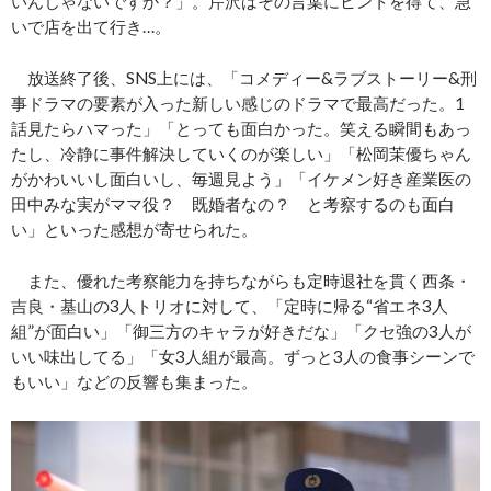
いんじゃないですか？」。芹沢はその言葉にヒントを得て、急
いで店を出て行き…。
放送終了後、SNS上には、「コメディー&ラブストーリー&刑
事ドラマの要素が入った新しい感じのドラマで最高だった。1
話見たらハマった」「とっても面白かった。笑える瞬間もあっ
たし、冷静に事件解決していくのが楽しい」「松岡茉優ちゃん
がかわいいし面白いし、毎週見よう」「イケメン好き産業医の
田中みな実がママ役？ 既婚者なの？ と考察するのも面白
い」といった感想が寄せられた。
また、優れた考察能力を持ちながらも定時退社を貫く西条・
吉良・基山の3人トリオに対して、「定時に帰る“省エネ3人
組”が面白い」「御三方のキャラが好きだな」「クセ強の3人が
いい味出してる」「女3人組が最高。ずっと3人の食事シーンで
もいい」などの反響も集まった。