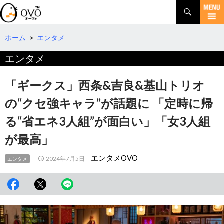
検
索
コ
ン
テ
ホーム
>
エンタメ
ン
エンタメ
ツ
へ
移
「ギークス」西条&吉良&基山トリオ
動
の“クセ強キャラ”が話題に 「定時に帰
る“省エネ3人組”が面白い」「女3人組
が最高」
エンタメOVO
2024年7月5日
エンタメ