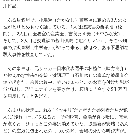
ル作品。
ある居酒屋で、小鳥遊（たかなし）警察署に勤める3人の女
性がとりとめもなく話している。1人は鑑識官の西条唯（松
岡）。2人目は医務室の産業医、吉良ます美（田中みな実）。
そして、3人目は交通課の基山伊織（滝沢カレン）。そこへ刑
事の芹沢直樹（中村蒼）がやって来る。彼は今、ある不思議な
殺人事件を捜査していた。
その事件は、元サッカー日本代表選手の柘植仁（味方良介）
と控えめな性格の令嬢・浜辺理子（石川恋）の豪華な披露宴会
場で起きた。余興の最中、赤いひょっとこのお面を付けた男が
飛び出し、理子にナイフを突き付け、柘植に「今すぐ5千万円
を用意しろ」と告げる。
あまりの状況にこれを“ドッキリ”だと考えた参列者たちが犯
人に“帰れコール”を送ると、その瞬間、会場が真っ暗に。電気
が点くと、ひょっとこの姿は消えていた。披露宴が安堵（あん
ど）の空気に包まれたのもつかの間、会場の外から叫び声が。