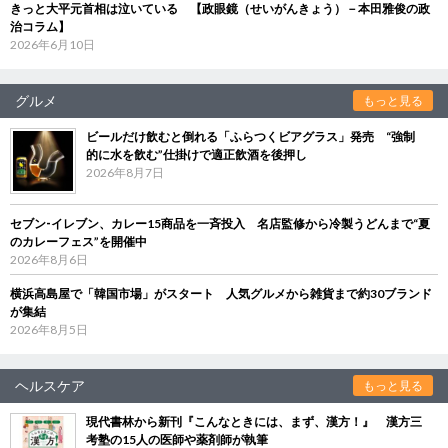
きっと大平元首相は泣いている 【政眼鏡（せいがんきょう）－本田雅俊の政
治コラム】
2026年6月10日
グルメ
もっと見る
ビールだけ飲むと倒れる「ふらつくビアグラス」発売 “強制
的に水を飲む”仕掛けで適正飲酒を後押し
2026年8月7日
セブン‐イレブン、カレー15商品を一斉投入 名店監修から冷製うどんまで“夏
のカレーフェス”を開催中
2026年8月6日
横浜高島屋で「韓国市場」がスタート 人気グルメから雑貨まで約30ブランド
が集結
2026年8月5日
ヘルスケア
もっと見る
現代書林から新刊『こんなときには、まず、漢方！』 漢方三
考塾の15人の医師や薬剤師が執筆