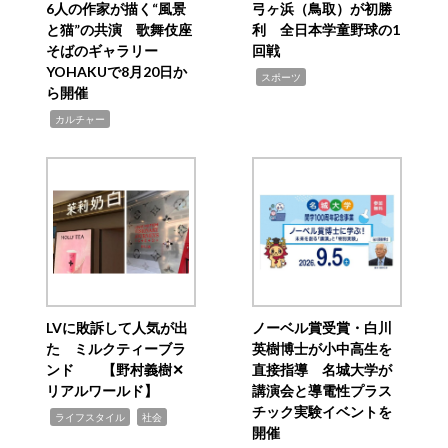
6人の作家が描く“風景
弓ヶ浜（鳥取）が初勝
と猫”の共演 歌舞伎座
利 全日本学童野球の1
そばのギャラリー
回戦
YOHAKUで8月20日か
,
スポーツ
ら開催
,
カルチャー
LVに敗訴して人気が出
ノーベル賞受賞・白川
た ミルクティーブラ
英樹博士が小中高生を
ンド 【野村義樹✕
直接指導 名城大学が
リアルワールド】
講演会と導電性プラス
チック実験イベントを
,
,
ライフスタイル
社会
開催