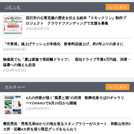
ふむふむ
もっと見る
四日市の公害克服の歴史を伝える絵本『スモックリン』制作プ
ロジェクト クラウドファンディングで支援を募集
2026年8月5日
「中東発」値上げラッシュが本格化 飲食料品値上げ、約3年ぶりの多さに
2026年8月4日
物価高でも「夏は家族で長距離ドライブ」 宿泊ドライブ予算4万円超、渋滞・
猛暑への備えも必須
2026年8月3日
カルチャー
もっと見る
6人の作家が描く“風景と猫”の共演 歌舞伎座そばのギャラリ
ーYOHAKUで8月20日から開催
2026年8月9日
豊臣秀吉・秀長兄弟ゆかりの地を巡るスタンプラリーがスタート 和歌山市内5
カ所・近畿6カ所を巡り限定グッズをもらおう