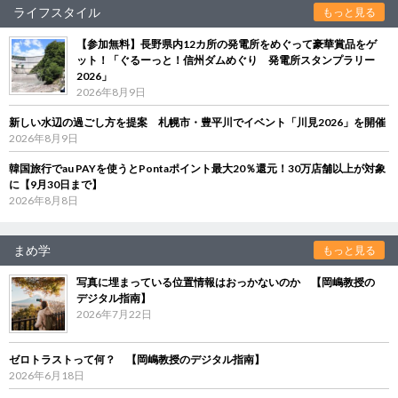
ライフスタイル
もっと見る
【参加無料】長野県内12カ所の発電所をめぐって豪華賞品をゲ
ット！「ぐるーっと！信州ダムめぐり 発電所スタンプラリー
2026」
2026年8月9日
新しい水辺の過ごし方を提案 札幌市・豊平川でイベント「川見2026」を開催
2026年8月9日
韓国旅行でau PAYを使うとPontaポイント最大20％還元！30万店舗以上が対象
に【9月30日まで】
2026年8月8日
まめ学
もっと見る
写真に埋まっている位置情報はおっかないのか 【岡嶋教授の
デジタル指南】
2026年7月22日
ゼロトラストって何？ 【岡嶋教授のデジタル指南】
2026年6月18日