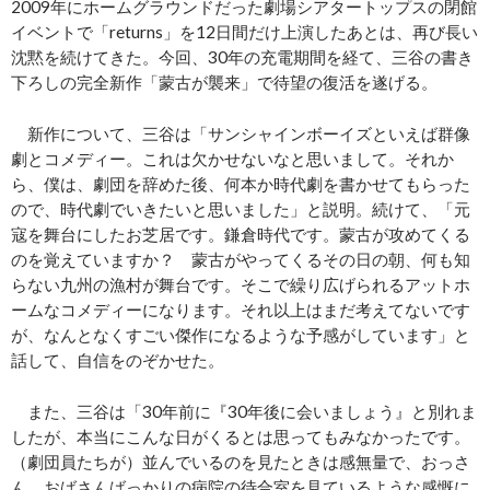
2009年にホームグラウンドだった劇場シアタートップスの閉館
イベントで「returns」を12日間だけ上演したあとは、再び長い
沈黙を続けてきた。今回、30年の充電期間を経て、三谷の書き
下ろしの完全新作「蒙古が襲来」で待望の復活を遂げる。
新作について、三谷は「サンシャインボーイズといえば群像
劇とコメディー。これは欠かせないなと思いまして。それか
ら、僕は、劇団を辞めた後、何本か時代劇を書かせてもらった
ので、時代劇でいきたいと思いました」と説明。続けて、「元
寇を舞台にしたお芝居です。鎌倉時代です。蒙古が攻めてくる
のを覚えていますか？ 蒙古がやってくるその日の朝、何も知
らない九州の漁村が舞台です。そこで繰り広げられるアットホ
ームなコメディーになります。それ以上はまだ考えてないです
が、なんとなくすごい傑作になるような予感がしています」と
話して、自信をのぞかせた。
また、三谷は「30年前に『30年後に会いましょう』と別れま
したが、本当にこんな日がくるとは思ってもみなかったです。
（劇団員たちが）並んでいるのを見たときは感無量で、おっさ
ん、おばさんばっかりの病院の待合室を見ているような感慨に