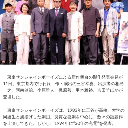
東京サンシャインボーイズによる新作舞台の製作発表会見が
11日、東京都内で行われ、作・演出の三谷幸喜、出演者の相島
一之、阿南健治、小原雅人、梶原善、甲本雅裕、吉田羊ほかが
登壇した。
東京サンシャインボーイズは、1983年に三谷が高校、大学の
同級生と旗揚げした劇団。良質な喜劇を中心に、数々の話題作
を上演してきた。しかし、1994年に“30年の充電”を発表。