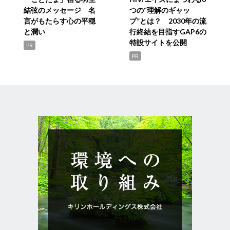
結弦のメッセージ 名
つの“理解のギャッ
言がもたらす心の平穏
プ”とは？ 2030年の流
と潤い
行終結を目指すGAP6の
特設サイトを公開
PR
PR