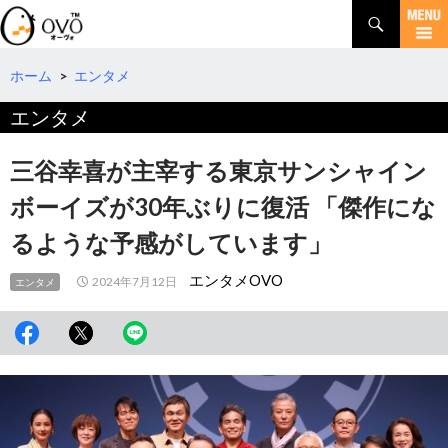
検
索
コ
ン
テ
ホーム
>
エンタメ
ン
エンタメ
ツ
へ
移
三谷幸喜が主宰する東京サンシャイン
動
ボーイズが30年ぶりに復活 「傑作にな
るような予感がしています」
エンタメOVO
2024年7月12日
エンタメ