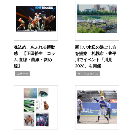
魂込め、あふれる躍動
新しい水辺の過ごし方
感 【正田裕生 コラ
を提案 札幌市・豊平
ム 直線・曲線・斜め
川でイベント「川見
線】
2026」を開催
,
,
スポーツ
ライフスタイル