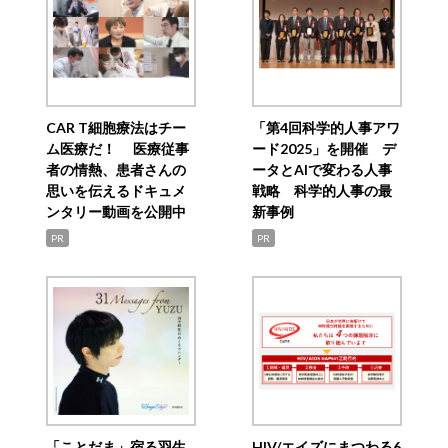
CAR T細胞療法はチー
「第4回科学的人事アワ
ム医療だ！ 医療従事
ード2025」を開催 デ
者の情熱、患者さんの
ータとAIで変わる人事
思いを伝えるドキュメ
戦略 科学的人事の最
ンタリー動画を公開中
新事例
PR
PR
「ことだま」宿る羽生
HIV/エイズにまつわる6