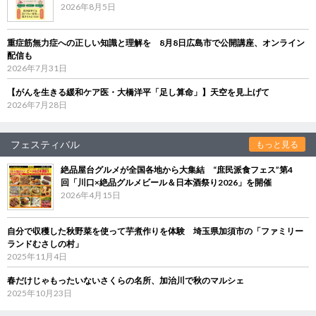
2026年8月5日
重症筋無力症への正しい知識と理解を 8月8日広島市で公開講座、オンライン
配信も
2026年7月31日
【がんを生きる緩和ケア医・大橋洋平「足し算命」】天空を見上げて
2026年7月28日
フェスティバル
もっと見る
絶品屋台グルメが全国各地から大集結 “庶民派食フェス”第4
回「川口×絶品グルメビール＆日本酒祭り2026」を開催
2026年4月15日
自分で収穫した秋野菜を使って芋煮作りを体験 埼玉県加須市の「ファミリー
ランドむさしの村」
2025年11月4日
春だけじゃもったいないさくらの名所、加治川で秋のマルシェ
2025年10月23日