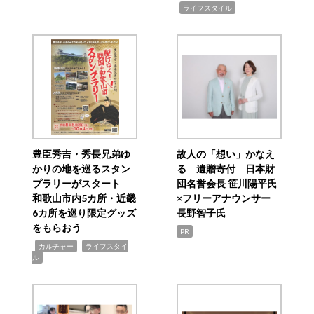
,
ライフスタイル
豊臣秀吉・秀長兄弟ゆ
故人の「想い」かなえ
かりの地を巡るスタン
る 遺贈寄付 日本財
プラリーがスタート
団名誉会長 笹川陽平氏
和歌山市内5カ所・近畿
×フリーアナウンサー
6カ所を巡り限定グッズ
長野智子氏
をもらおう
PR
,
,
カルチャー
ライフスタイ
ル