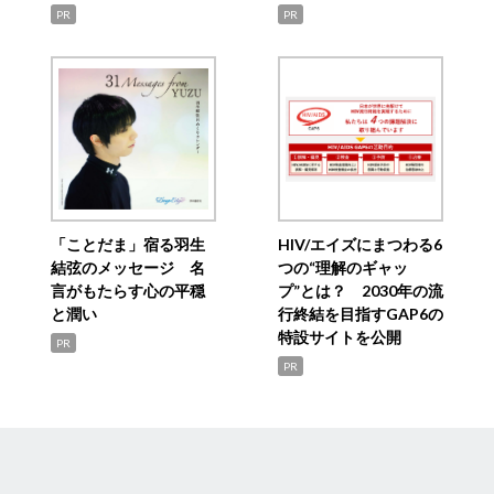
PR
PR
「ことだま」宿る羽生
HIV/エイズにまつわる6
結弦のメッセージ 名
つの“理解のギャッ
言がもたらす心の平穏
プ”とは？ 2030年の流
と潤い
行終結を目指すGAP6の
特設サイトを公開
PR
PR