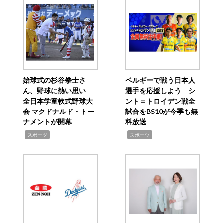
始球式の杉谷拳士さ
ベルギーで戦う日本人
ん、野球に熱い思い
選手を応援しよう シ
全日本学童軟式野球大
ント＝トロイデン戦全
会 マクドナルド・トー
試合をBS10が今季も無
ナメントが開幕
料放送
,
,
スポーツ
スポーツ