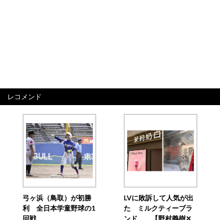
レコメンド
弓ヶ浜（鳥取）が初勝
LVに敗訴して人気が出
利 全日本学童野球の1
た ミルクティーブラ
回戦
ンド 【野村義樹✕