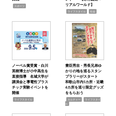
リアルワールド】
,
スポーツ
,
,
ライフスタイル
社会
ノーベル賞受賞・白川
豊臣秀吉・秀長兄弟ゆ
英樹博士が小中高生を
かりの地を巡るスタン
直接指導 名城大学が
プラリーがスタート
講演会と導電性プラス
和歌山市内5カ所・近畿
チック実験イベントを
6カ所を巡り限定グッズ
開催
をもらおう
,
,
,
ライフスタイル
カルチャー
ライフスタイ
ル