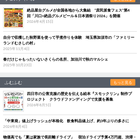
絶品屋台グルメが全国各地から大集結 “庶民派食フェス”第4
回「川口×絶品グルメビール＆日本酒祭り2026」を開催
2026年4月15日
自分で収穫した秋野菜を使って芋煮作りを体験 埼玉県加須市の「ファミリー
ランドむさしの村」
2025年11月4日
春だけじゃもったいないさくらの名所、加治川で秋のマルシェ
2025年10月23日
ふむふむ
もっと見る
四日市の公害克服の歴史を伝える絵本『スモックリン』制作プ
ロジェクト クラウドファンディングで支援を募集
2026年8月5日
「中東発」値上げラッシュが本格化 飲食料品値上げ、約3年ぶりの多さに
2026年8月4日
物価高でも「夏は家族で長距離ドライブ」 宿泊ドライブ予算4万円超、渋滞・