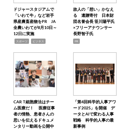
ドジャースタジアムで
故人の「想い」かなえ
「いわて牛」など岩手
る 遺贈寄付 日本財
県産農畜産物をPR JA
団名誉会長 笹川陽平氏
全農いわてが8月10日～
×フリーアナウンサー
12日に実施
長野智子氏
,
,
スポーツ
ビジネス
PR
CAR T細胞療法はチー
「第4回科学的人事アワ
ム医療だ！ 医療従事
ード2025」を開催 デ
者の情熱、患者さんの
ータとAIで変わる人事
思いを伝えるドキュメ
戦略 科学的人事の最
ンタリー動画を公開中
新事例