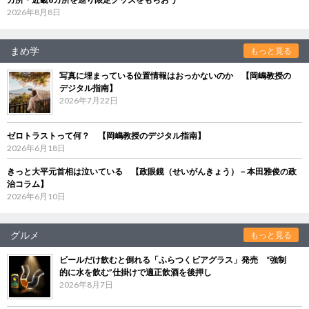
2026年8月8日
まめ学
もっと見る
写真に埋まっている位置情報はおっかないのか 【岡嶋教授の
デジタル指南】
2026年7月22日
ゼロトラストって何？ 【岡嶋教授のデジタル指南】
2026年6月18日
きっと大平元首相は泣いている 【政眼鏡（せいがんきょう）－本田雅俊の政
治コラム】
2026年6月10日
グルメ
もっと見る
ビールだけ飲むと倒れる「ふらつくビアグラス」発売 “強制
的に水を飲む”仕掛けで適正飲酒を後押し
2026年8月7日