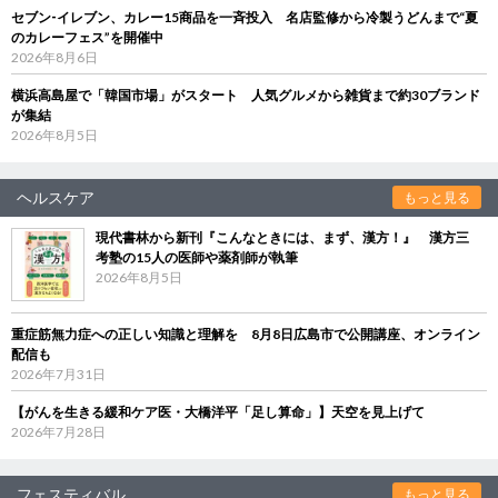
セブン‐イレブン、カレー15商品を一斉投入 名店監修から冷製うどんまで“夏
のカレーフェス”を開催中
2026年8月6日
横浜高島屋で「韓国市場」がスタート 人気グルメから雑貨まで約30ブランド
が集結
2026年8月5日
ヘルスケア
もっと見る
現代書林から新刊『こんなときには、まず、漢方！』 漢方三
考塾の15人の医師や薬剤師が執筆
2026年8月5日
重症筋無力症への正しい知識と理解を 8月8日広島市で公開講座、オンライン
配信も
2026年7月31日
【がんを生きる緩和ケア医・大橋洋平「足し算命」】天空を見上げて
2026年7月28日
フェスティバル
もっと見る