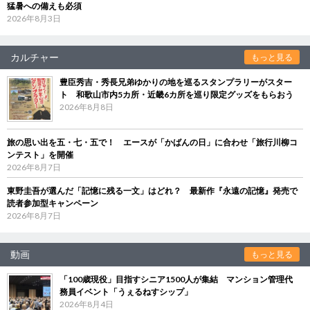
猛暑への備えも必須
2026年8月3日
カルチャー
もっと見る
豊臣秀吉・秀長兄弟ゆかりの地を巡るスタンプラリーがスター
ト 和歌山市内5カ所・近畿6カ所を巡り限定グッズをもらおう
2026年8月8日
旅の思い出を五・七・五で！ エースが「かばんの日」に合わせ「旅行川柳コ
ンテスト」を開催
2026年8月7日
東野圭吾が選んだ「記憶に残る一文」はどれ？ 最新作『永遠の記憶』発売で
読者参加型キャンペーン
2026年8月7日
動画
もっと見る
「100歳現役」目指すシニア1500人が集結 マンション管理代
務員イベント「うぇるねすシップ」
2026年8月4日