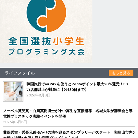
ライフスタイル
もっと見る
韓国旅行でau PAYを使うとPontaポイント最大20％還元！30
万店舗以上が対象に【9月30日まで】
2026年8月8日
ノーベル賞受賞・白川英樹博士が小中高生を直接指導 名城大学が講演会と導
電性プラスチック実験イベントを開催
2026年8月8日
豊臣秀吉・秀長兄弟ゆかりの地を巡るスタンプラリーがスタート 和歌山市内5
カ所・近畿6カ所を巡り限定グッズをもらおう