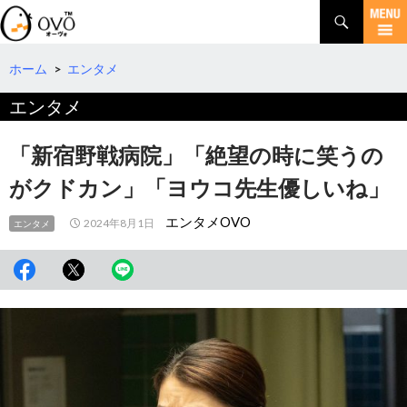
検
索
コ
ン
テ
ホーム
>
エンタメ
ン
エンタメ
ツ
へ
移
「新宿野戦病院」「絶望の時に笑うの
動
がクドカン」「ヨウコ先生優しいね」
エンタメOVO
2024年8月1日
エンタメ