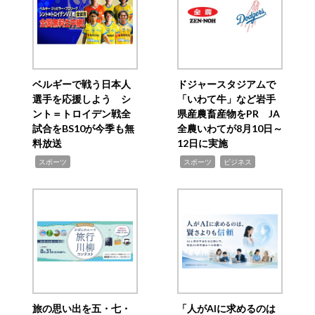
ベルギーで戦う日本人
ドジャースタジアムで
選手を応援しよう シ
「いわて牛」など岩手
ント＝トロイデン戦全
県産農畜産物をPR JA
試合をBS10が今季も無
全農いわてが8月10日～
料放送
12日に実施
,
,
,
スポーツ
スポーツ
ビジネス
旅の思い出を五・七・
「人がAIに求めるのは