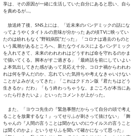
享は、その原因が一緒に生活していた自分にあると思い、自ら
を責めるが…。
放送終了後、SNS上には、「近未来のパンデミックの話にな
ってようやくタイトルの意味が分かった あの頃TVに映ってい
たのは紛れもなく“野戦病院”だった」「コロナは過去のものと
いう風潮があるところへ、新たなウイルスによるパンデミック
を入れてきて、未来のわれわれはどうすれば命を守れるのかま
で描いてくる。脚本がすご過ぎる」「最終話を前にしていよい
よ本気出してきた感があって見応え十分。コロナ禍からわれわ
れは何を学んだのか、忘れていた気持ちや考えなきゃいけない
ことがよみがえってきた」「これはクドカン版『君たちはどう
生きるか』だわ」「もう終わっちゃうな。まごころが本当にあ
ったら行きたいよ」といったコメントが上がった。
また、「ヨウコ先生の『緊急事態だからって自分の頭で考え
ることを放棄するな！』ってせりふが刺さって抜けない」「舞
ちゃんの『人間の言うことは聞かないのにウイルスの言うこと
は聞くのかよ』というせりふを聞いて確かになって思った」