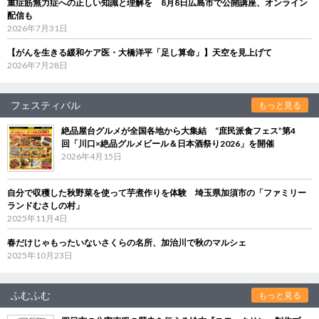
重症筋無力症への正しい知識と理解を 8月8日広島市で公開講座、オンライン
配信も
2026年7月31日
【がんを生きる緩和ケア医・大橋洋平「足し算命」】天空を見上げて
2026年7月28日
フェスティバル
もっと見る
絶品屋台グルメが全国各地から大集結 “庶民派食フェス”第4
回「川口×絶品グルメビール＆日本酒祭り2026」を開催
2026年4月15日
自分で収穫した秋野菜を使って芋煮作りを体験 埼玉県加須市の「ファミリー
ランドむさしの村」
2025年11月4日
春だけじゃもったいないさくらの名所、加治川で秋のマルシェ
2025年10月23日
ふむふむ
もっと見る