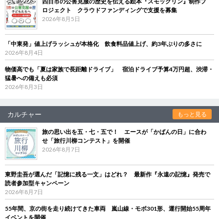
四日市の公害克服の歴史を伝える絵本『スモックリン』制作プ
ロジェクト クラウドファンディングで支援を募集
2026年8月5日
「中東発」値上げラッシュが本格化 飲食料品値上げ、約3年ぶりの多さに
2026年8月4日
物価高でも「夏は家族で長距離ドライブ」 宿泊ドライブ予算4万円超、渋滞・
猛暑への備えも必須
2026年8月3日
カルチャー
もっと見る
旅の思い出を五・七・五で！ エースが「かばんの日」に合わ
せ「旅行川柳コンテスト」を開催
2026年8月7日
東野圭吾が選んだ「記憶に残る一文」はどれ？ 最新作『永遠の記憶』発売で
読者参加型キャンペーン
2026年8月7日
55年間、京の街を走り続けてきた車両 嵐山線・モボ301形、運行開始55周年
イベントを開催