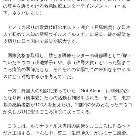
の尊さを訴えかける救急医療エンターテインメント。（＊以
下、ネタバレあり）
アメリカ帰りの歌舞伎町のホスト・凌介（戸塚純貴）が日本
人で初めて未知の新種ウイルス「ルミナ」に感染。彼の感染を
皮切りに日本国内で感染が拡大する。
国家資格を取得し、勝どき医療センターの研修医として働い
ていたヨウコ（小池栄子）や、享（仲野太賀）といった聖まご
ころ病院の医師たちも、それぞれの立場でこの未知なるウイル
スにどう対処するかを考えていた。
一方、外国人の相談に乗っていた「Not Alone」は非難の的
となり舞（橋本愛）たちの活動も制限をされる。そして、東京
都の感染者数が100人を超えた頃、2週間の休みとなったヨウコ
が久しぶりに聖まごころ病院に戻ってくる。
ヨウコは、ルミナウイルス専用の病床をまごころに作るべき
だと主張する。そんな中、啓三（生瀬勝久）がルミナに感染。