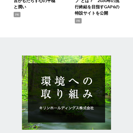
言がもたらす心の平穏
プ”とは？ 2030年の流
と潤い
行終結を目指すGAP6の
特設サイトを公開
PR
PR