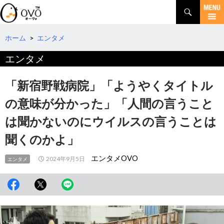
検
索
コ
ン
テ
ホーム
>
エンタメ
ン
エンタメ
ツ
へ
移
「新宿野戦病院」「ようやくタイトル
動
の意味が分かった」「人間の言うこと
は聞かないのにウイルスの言うことは
聞くのかよ」
エンタメOVO
2024年9月5日
エンタメ