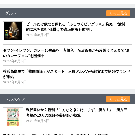
グルメ
もっと見る
ビールだけ飲むと倒れる「ふらつくビアグラス」発売 “強制
的に水を飲む”仕掛けで適正飲酒を後押し
2026年8月7日
セブン‐イレブン、カレー15商品を一斉投入 名店監修から冷製うどんまで“夏
のカレーフェス”を開催中
2026年8月6日
横浜高島屋で「韓国市場」がスタート 人気グルメから雑貨まで約30ブランド
が集結
2026年8月5日
ヘルスケア
もっと見る
現代書林から新刊『こんなときには、まず、漢方！』 漢方三
考塾の15人の医師や薬剤師が執筆
2026年8月5日