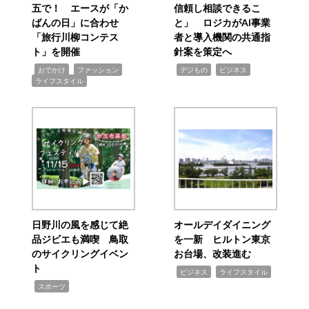
五で！ エースが「か
信頼し相談できるこ
ばんの日」に合わせ
と」 ロジカがAI事業
「旅行川柳コンテス
者と導入機関の共通指
ト」を開催
針案を策定へ
,
,
,
,
,
おでかけ
ファッション
デジもの
ビジネス
ライフスタイル
日野川の風を感じて絶
オールデイダイニング
品ジビエも満喫 鳥取
を一新 ヒルトン東京
のサイクリングイベン
お台場、改装進む
ト
,
,
ビジネス
ライフスタイル
,
スポーツ