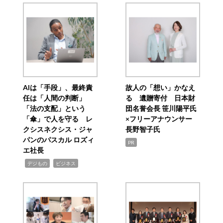
AIは「手段」、最終責
故人の「想い」かなえ
任は「人間の判断」
る 遺贈寄付 日本財
「法の支配」という
団名誉会長 笹川陽平氏
「傘」で人を守る レ
×フリーアナウンサー
クシスネクシス・ジャ
長野智子氏
パンのパスカル ロズィ
PR
エ社長
,
,
デジもの
ビジネス