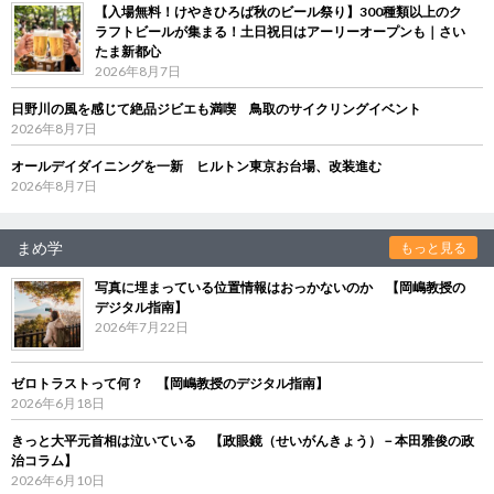
【入場無料！けやきひろば秋のビール祭り】300種類以上のク
ラフトビールが集まる！土日祝日はアーリーオープンも｜さい
たま新都心
2026年8月7日
日野川の風を感じて絶品ジビエも満喫 鳥取のサイクリングイベント
2026年8月7日
オールデイダイニングを一新 ヒルトン東京お台場、改装進む
2026年8月7日
まめ学
もっと見る
写真に埋まっている位置情報はおっかないのか 【岡嶋教授の
デジタル指南】
2026年7月22日
ゼロトラストって何？ 【岡嶋教授のデジタル指南】
2026年6月18日
きっと大平元首相は泣いている 【政眼鏡（せいがんきょう）－本田雅俊の政
治コラム】
2026年6月10日