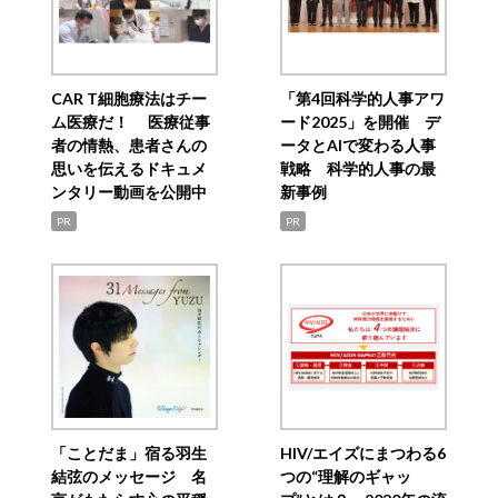
CAR T細胞療法はチー
「第4回科学的人事アワ
ム医療だ！ 医療従事
ード2025」を開催 デ
者の情熱、患者さんの
ータとAIで変わる人事
思いを伝えるドキュメ
戦略 科学的人事の最
ンタリー動画を公開中
新事例
PR
PR
「ことだま」宿る羽生
HIV/エイズにまつわる6
結弦のメッセージ 名
つの“理解のギャッ