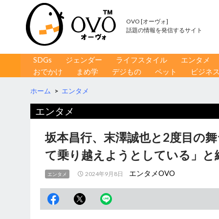
OVO [オーヴォ]
話題の情報を発信するサイト
コンテンツへ移動
検
SDGs
ジェンダー
ライフスタイル
エンタメ
索
おでかけ
まめ学
デジもの
ペット
ビジネ
ホーム
>
エンタメ
エンタメ
坂本昌行、末澤誠也と2度目の舞
て乗り越えようとしている」と
エンタメOVO
2024年9月8日
エンタメ