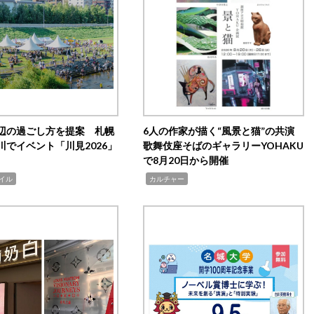
辺の過ごし方を提案 札幌
6人の作家が描く“風景と猫”の共演
川でイベント「川見2026」
歌舞伎座そばのギャラリーYOHAKU
で8月20日から開催
,
イル
カルチャー