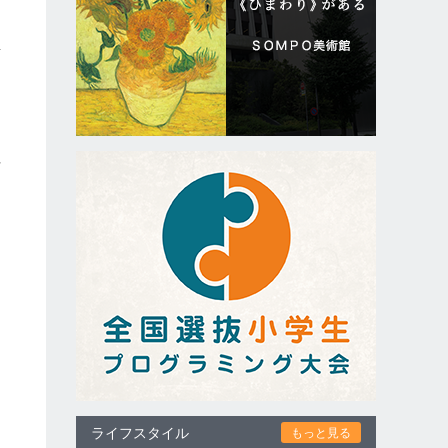
事
て
ら
千
ライフスタイル
もっと見る