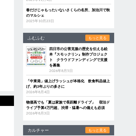
春だけじゃもったいないさくらの名所、加治川で秋
のマルシェ
2025年10月23日
ふむふむ
もっと見る
四日市の公害克服の歴史を伝える絵
本『スモックリン』制作プロジェク
ト クラウドファンディングで支援
を募集
2026年8月5日
「中東発」値上げラッシュが本格化 飲食料品値上
げ、約3年ぶりの多さに
2026年8月4日
物価高でも「夏は家族で長距離ドライブ」 宿泊ド
ライブ予算4万円超、渋滞・猛暑への備えも必須
2026年8月3日
カルチャー
もっと見る