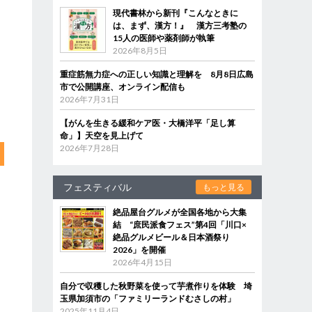
現代書林から新刊『こんなときに
は、まず、漢方！』 漢方三考塾の
15人の医師や薬剤師が執筆
2026年8月5日
重症筋無力症への正しい知識と理解を 8月8日広島
市で公開講座、オンライン配信も
2026年7月31日
【がんを生きる緩和ケア医・大橋洋平「足し算
命」】天空を見上げて
2026年7月28日
フェスティバル
もっと見る
絶品屋台グルメが全国各地から大集
結 “庶民派食フェス”第4回「川口×
絶品グルメビール＆日本酒祭り
2026」を開催
2026年4月15日
自分で収穫した秋野菜を使って芋煮作りを体験 埼
玉県加須市の「ファミリーランドむさしの村」
2025年11月4日