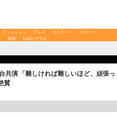
ファッション
グルメ
カルチャー
スポーツ
ス
動画
はばたけラボ
台共演 「難しければ難しいほど、頑張っ
絶賛