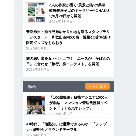
6人の作家が描く“風景と猫”の共演
歌舞伎座そばのギャラリーYOHAKU
で8月20日から開催
2026年8月9日
豊臣秀吉・秀長兄弟ゆかりの地を巡るスタンプラリ
ーがスタート 和歌山市内5カ所・近畿6カ所を巡り
限定グッズをもらおう
2026年8月8日
旅の思い出を五・七・五で！ エースが「かばんの
日」に合わせ「旅行川柳コンテスト」を開催
2026年8月7日
動画
もっと見る
「100歳現役」目指すシニア1500人
が集結 マンション管理代務員イベ
ント「うぇるねすシップ」
2026年8月4日
AI時代、「暗黙知」は継承できるのか 「デジブ
レ」説明会／ラウンドテーブル
2026年8月3日