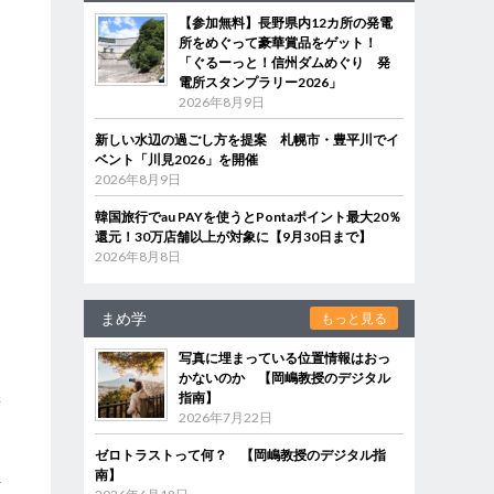
【参加無料】長野県内12カ所の発電
所をめぐって豪華賞品をゲット！
「ぐるーっと！信州ダムめぐり 発
電所スタンプラリー2026」
2026年8月9日
新しい水辺の過ごし方を提案 札幌市・豊平川でイ
ベント「川見2026」を開催
2026年8月9日
韓国旅行でau PAYを使うとPontaポイント最大20％
還元！30万店舗以上が対象に【9月30日まで】
2026年8月8日
まめ学
もっと見る
写真に埋まっている位置情報はおっ
かないのか 【岡嶋教授のデジタル
澤
指南】
2026年7月22日
ゼロトラストって何？ 【岡嶋教授のデジタル指
負
南】