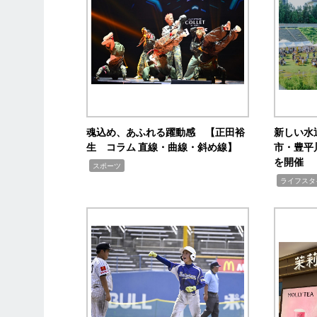
魂込め、あふれる躍動感 【正田裕
新しい水
生 コラム 直線・曲線・斜め線】
市・豊平
を開催
,
スポーツ
,
ライフスタ