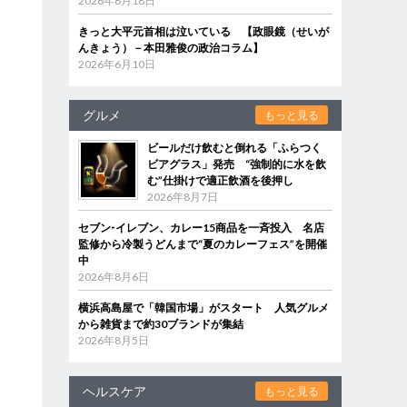
2026年6月18日
」
きっと大平元首相は泣いている 【政眼鏡（せいが
んきょう）－本田雅俊の政治コラム】
2026年6月10日
グルメ
もっと見る
ビールだけ飲むと倒れる「ふらつく
ビアグラス」発売 “強制的に水を飲
む”仕掛けで適正飲酒を後押し
2026年8月7日
セブン‐イレブン、カレー15商品を一斉投入 名店
監修から冷製うどんまで“夏のカレーフェス”を開催
中
2026年8月6日
横浜高島屋で「韓国市場」がスタート 人気グルメ
から雑貨まで約30ブランドが集結
2026年8月5日
ヘルスケア
もっと見る