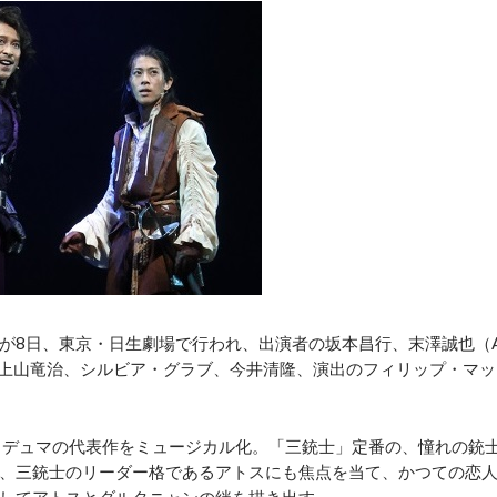
が8日、東京・日生劇場で行われ、出演者の坂本昌行、末澤誠也（
一、上山竜治、シルビア・グラブ、今井清隆、演出のフィリップ・マッ
・デュマの代表作をミュージカル化。「三銃士」定番の、憧れの銃
、三銃士のリーダー格であるアトスにも焦点を当て、かつての恋