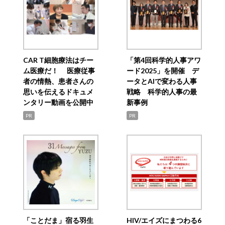
CAR T細胞療法はチー
「第4回科学的人事アワ
ム医療だ！ 医療従事
ード2025」を開催 デ
者の情熱、患者さんの
ータとAIで変わる人事
思いを伝えるドキュメ
戦略 科学的人事の最
ンタリー動画を公開中
新事例
PR
PR
「ことだま」宿る羽生
HIV/エイズにまつわる6