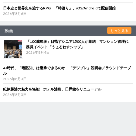
日本史と世界史を旅するRPG 「時渡り」、iOS/Androidで配信開始
2026年8月6日
動画
もっと見る
「100歳現役」目指すシニア1500人が集結 マンション管理代
務員イベント「うぇるねすシップ」
2026年8月4日
AI時代、「暗黙知」は継承できるのか 「デジブレ」説明会／ラウンドテーブ
ル
2026年8月3日
紀伊勝浦の魅力を堪能 ホテル浦島、日昇館をリニューアル
2026年8月3日