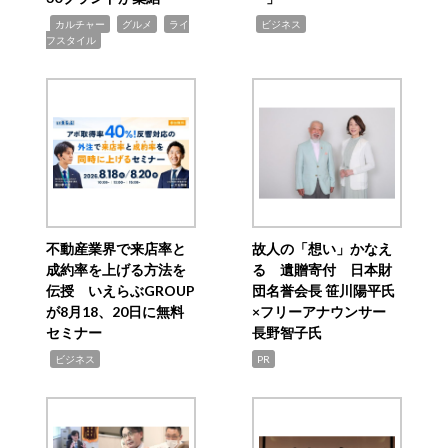
,
,
,
,
カルチャー
グルメ
ライ
ビジネス
フスタイル
不動産業界で来店率と
故人の「想い」かなえ
成約率を上げる方法を
る 遺贈寄付 日本財
伝授 いえらぶGROUP
団名誉会長 笹川陽平氏
が8月18、20日に無料
×フリーアナウンサー
セミナー
長野智子氏
,
ビジネス
PR