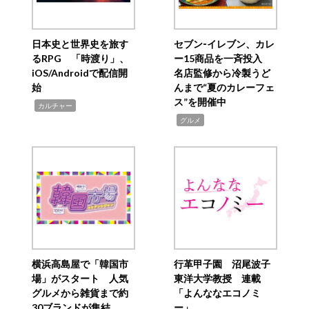
日本史と世界史を旅す
セブン‐イレブン、カレ
るRPG 「時渡り」、
ー15商品を一斉投入
iOS/Androidで配信開
名店監修から冷製うど
始
んまで“夏のカレーフェ
ス”を開催中
,
カルチャー
,
グルメ
横浜高島屋で「韓国市
行革甲子園 沼尾波子
場」がスタート 人気
東洋大学教授 連載
グルメから雑貨まで約
「よんななエコノミ
30ブランドが集結
ー」