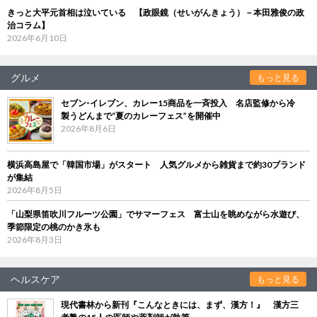
きっと大平元首相は泣いている 【政眼鏡（せいがんきょう）－本田雅俊の政
治コラム】
2026年6月10日
グルメ
もっと見る
セブン‐イレブン、カレー15商品を一斉投入 名店監修から冷
製うどんまで“夏のカレーフェス”を開催中
2026年8月6日
横浜高島屋で「韓国市場」がスタート 人気グルメから雑貨まで約30ブランド
が集結
2026年8月5日
「山梨県笛吹川フルーツ公園」でサマーフェス 富士山を眺めながら水遊び、
季節限定の桃のかき氷も
2026年8月3日
ヘルスケア
もっと見る
現代書林から新刊『こんなときには、まず、漢方！』 漢方三