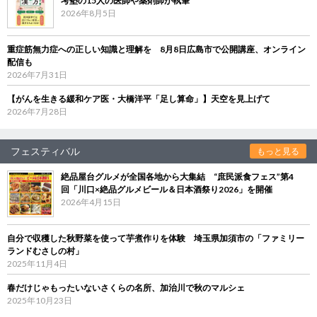
考塾の15人の医師や薬剤師が執筆
2026年8月5日
重症筋無力症への正しい知識と理解を 8月8日広島市で公開講座、オンライン
配信も
2026年7月31日
【がんを生きる緩和ケア医・大橋洋平「足し算命」】天空を見上げて
2026年7月28日
フェスティバル
もっと見る
絶品屋台グルメが全国各地から大集結 “庶民派食フェス”第4
回「川口×絶品グルメビール＆日本酒祭り2026」を開催
2026年4月15日
自分で収穫した秋野菜を使って芋煮作りを体験 埼玉県加須市の「ファミリー
ランドむさしの村」
2025年11月4日
春だけじゃもったいないさくらの名所、加治川で秋のマルシェ
2025年10月23日