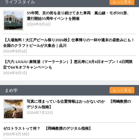
ライフスタイル
もっと見る
55年間、京の街を走り続けてきた車両 嵐山線・モボ301形、
運行開始55周年イベントを開催
2026年8月6日
【入場無料！大江戸ビール祭り2026秋】仕事帰りの一杯や週末の昼飲みにも！
全国のクラフトビールが大集合｜品川
2026年8月6日
【六六-LIULIU-麻辣湯（マーラータン）】恵比寿に8月6日オープン！6日間限
定で66％オフキャンペーンも
2026年8月5日
まめ学
もっと見る
写真に埋まっている位置情報はおっかないのか 【岡嶋教授の
デジタル指南】
2026年7月22日
ゼロトラストって何？ 【岡嶋教授のデジタル指南】
2026年6月18日