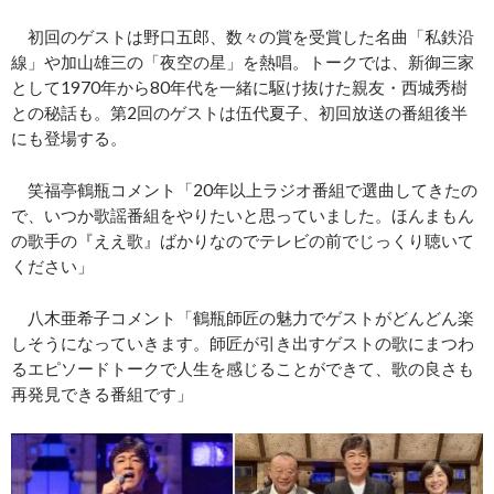
初回のゲストは野口五郎、数々の賞を受賞した名曲「私鉄沿
線」や加山雄三の「夜空の星」を熱唱。トークでは、新御三家
として1970年から80年代を一緒に駆け抜けた親友・西城秀樹
との秘話も。第2回のゲストは伍代夏子、初回放送の番組後半
にも登場する。
笑福亭鶴瓶コメント「20年以上ラジオ番組で選曲してきたの
で、いつか歌謡番組をやりたいと思っていました。ほんまもん
の歌手の『ええ歌』ばかりなのでテレビの前でじっくり聴いて
ください」
八木亜希子コメント「鶴瓶師匠の魅力でゲストがどんどん楽
しそうになっていきます。師匠が引き出すゲストの歌にまつわ
るエピソードトークで人生を感じることができて、歌の良さも
再発見できる番組です」