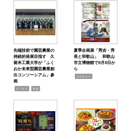
先端技術で園芸農業の
夏季企画展「秀吉・秀
持続的発展目指す 久
長と和歌山」 和歌山
留米工業大学が「ふく
市立博物館で8月8日か
おか未来型園芸農業創
ら
出コンソーシアム」参
,
カルチャー
画
,
,
ビジネス
社会