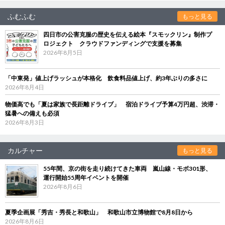
ふむふむ
もっと見る
四日市の公害克服の歴史を伝える絵本『スモックリン』制作プ
ロジェクト クラウドファンディングで支援を募集
2026年8月5日
「中東発」値上げラッシュが本格化 飲食料品値上げ、約3年ぶりの多さに
2026年8月4日
物価高でも「夏は家族で長距離ドライブ」 宿泊ドライブ予算4万円超、渋滞・
猛暑への備えも必須
2026年8月3日
カルチャー
もっと見る
55年間、京の街を走り続けてきた車両 嵐山線・モボ301形、
運行開始55周年イベントを開催
2026年8月6日
夏季企画展「秀吉・秀長と和歌山」 和歌山市立博物館で8月8日から
2026年8月6日