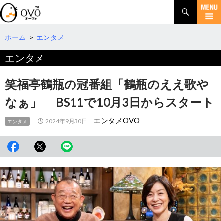
検
索
コ
ン
テ
ホーム
>
エンタメ
ン
エンタメ
ツ
へ
移
笑福亭鶴瓶の冠番組「鶴瓶のええ歌や
動
なぁ」 BS11で10月3日からスタート
エンタメOVO
2024年9月30日
エンタメ