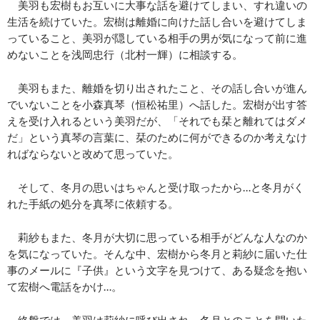
美羽も宏樹もお互いに大事な話を避けてしまい、すれ違いの
生活を続けていた。宏樹は離婚に向けた話し合いを避けてしま
っていること、美羽が隠している相手の男が気になって前に進
めないことを浅岡忠行（北村一輝）に相談する。
美羽もまた、離婚を切り出されたこと、その話し合いが進ん
でいないことを小森真琴（恒松祐里）へ話した。宏樹が出す答
えを受け入れるという美羽だが、「それでも栞と離れてはダメ
だ」という真琴の言葉に、栞のために何ができるのか考えなけ
ればならないと改めて思っていた。
そして、冬月の思いはちゃんと受け取ったから…と冬月がく
れた手紙の処分を真琴に依頼する。
莉紗もまた、冬月が大切に思っている相手がどんな人なのか
を気になっていた。そんな中、宏樹から冬月と莉紗に届いた仕
事のメールに『子供』という文字を見つけて、ある疑念を抱い
て宏樹へ電話をかけ…。