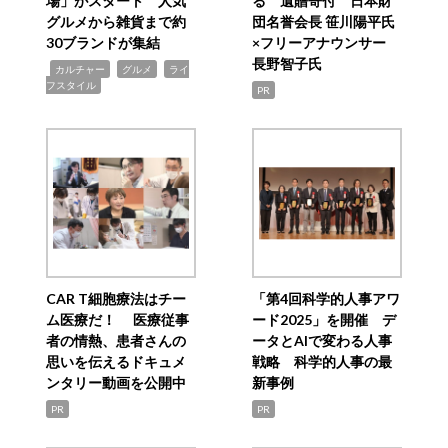
場」がスタート 人気
る 遺贈寄付 日本財
グルメから雑貨まで約
団名誉会長 笹川陽平氏
30ブランドが集結
×フリーアナウンサー
長野智子氏
,
,
,
カルチャー
グルメ
ライ
フスタイル
PR
CAR T細胞療法はチー
「第4回科学的人事アワ
ム医療だ！ 医療従事
ード2025」を開催 デ
者の情熱、患者さんの
ータとAIで変わる人事
思いを伝えるドキュメ
戦略 科学的人事の最
ンタリー動画を公開中
新事例
PR
PR