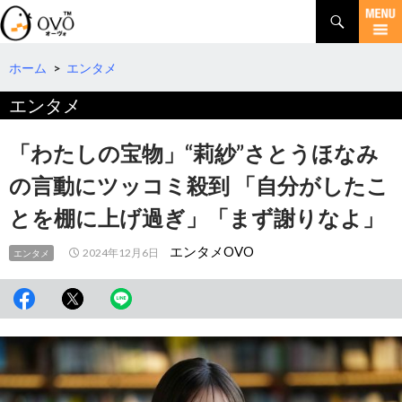
検
索
コ
ン
テ
ホーム
>
エンタメ
ン
エンタメ
ツ
へ
移
「わたしの宝物」“莉紗”さとうほなみ
動
の言動にツッコミ殺到 「自分がしたこ
とを棚に上げ過ぎ」「まず謝りなよ」
エンタメOVO
2024年12月6日
エンタメ