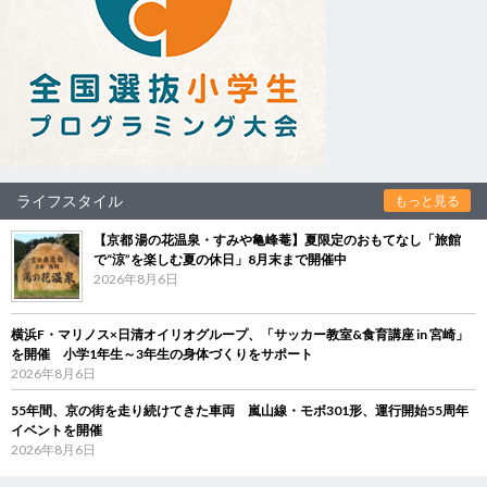
ライフスタイル
もっと見る
【京都 湯の花温泉・すみや亀峰菴】夏限定のおもてなし「旅館
で“涼”を楽しむ夏の休日」8月末まで開催中
2026年8月6日
横浜F・マリノス×日清オイリオグループ、「サッカー教室&食育講座 in 宮崎」
を開催 小学1年生～3年生の身体づくりをサポート
2026年8月6日
55年間、京の街を走り続けてきた車両 嵐山線・モボ301形、運行開始55周年
イベントを開催
2026年8月6日