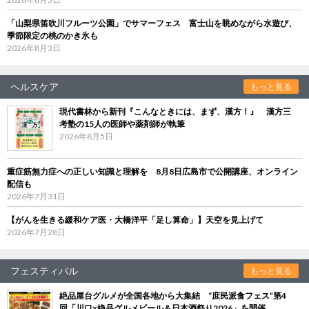
「山梨県笛吹川フルーツ公園」でサマーフェス 富士山を眺めながら水遊び、
季節限定の桃のかき氷も
2026年8月3日
ヘルスケア
もっと見る
現代書林から新刊『こんなときには、まず、漢方！』 漢方三
考塾の15人の医師や薬剤師が執筆
2026年8月5日
重症筋無力症への正しい知識と理解を 8月8日広島市で公開講座、オンライン
配信も
2026年7月31日
【がんを生きる緩和ケア医・大橋洋平「足し算命」】天空を見上げて
2026年7月28日
フェスティバル
もっと見る
絶品屋台グルメが全国各地から大集結 “庶民派食フェス”第4
回「川口×絶品グルメビール＆日本酒祭り2026」を開催