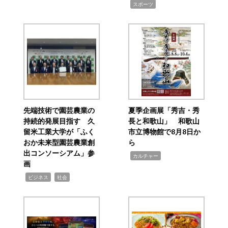
,
スポーツ
先端技術で園芸農業の
夏季企画展「秀吉・秀
持続的発展目指す 久
長と和歌山」 和歌山
留米工業大学が「ふく
市立博物館で8月8日か
おか未来型園芸農業創
ら
出コンソーシアム」参
,
カルチャー
画
,
,
ビジネス
社会