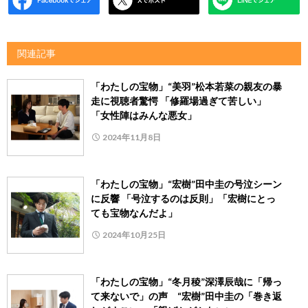
関連記事
「わたしの宝物」“美羽”松本若菜の親友の暴
走に視聴者驚愕 「修羅場過ぎて苦しい」
「女性陣はみんな悪女」
2024年11月8日
「わたしの宝物」“宏樹”田中圭の号泣シーン
に反響 「号泣するのは反則」「宏樹にとっ
ても宝物なんだよ」
2024年10月25日
「わたしの宝物」“冬月稜”深澤辰哉に「帰っ
て来ないで」の声 “宏樹”田中圭の「巻き返