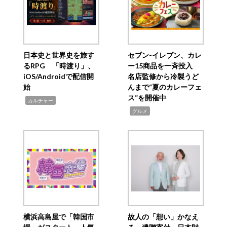
日本史と世界史を旅す
セブン‐イレブン、カレ
るRPG 「時渡り」、
ー15商品を一斉投入
iOS/Androidで配信開
名店監修から冷製うど
始
んまで“夏のカレーフェ
ス”を開催中
,
カルチャー
,
グルメ
横浜高島屋で「韓国市
故人の「想い」かなえ