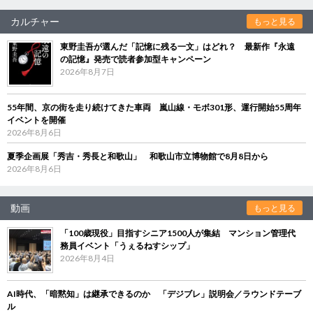
カルチャー
もっと見る
東野圭吾が選んだ「記憶に残る一文」はどれ？ 最新作『永遠
の記憶』発売で読者参加型キャンペーン
2026年8月7日
55年間、京の街を走り続けてきた車両 嵐山線・モボ301形、運行開始55周年
イベントを開催
2026年8月6日
夏季企画展「秀吉・秀長と和歌山」 和歌山市立博物館で8月8日から
2026年8月6日
動画
もっと見る
「100歳現役」目指すシニア1500人が集結 マンション管理代
務員イベント「うぇるねすシップ」
2026年8月4日
AI時代、「暗黙知」は継承できるのか 「デジブレ」説明会／ラウンドテーブ
ル