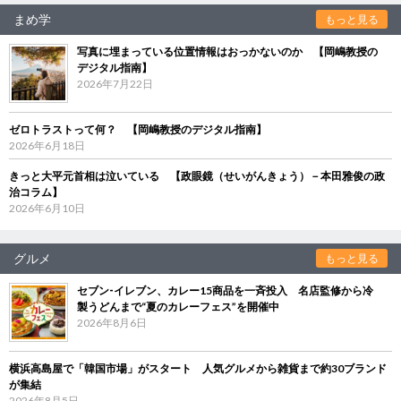
まめ学
もっと見る
写真に埋まっている位置情報はおっかないのか 【岡嶋教授の
デジタル指南】
2026年7月22日
ゼロトラストって何？ 【岡嶋教授のデジタル指南】
2026年6月18日
きっと大平元首相は泣いている 【政眼鏡（せいがんきょう）－本田雅俊の政
治コラム】
2026年6月10日
グルメ
もっと見る
セブン‐イレブン、カレー15商品を一斉投入 名店監修から冷
製うどんまで“夏のカレーフェス”を開催中
2026年8月6日
横浜高島屋で「韓国市場」がスタート 人気グルメから雑貨まで約30ブランド
が集結
2026年8月5日