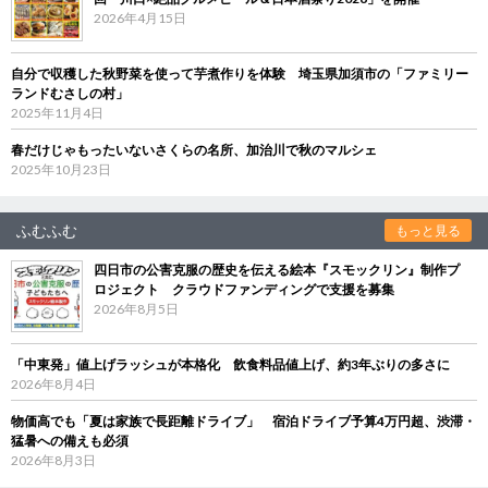
2026年4月15日
自分で収穫した秋野菜を使って芋煮作りを体験 埼玉県加須市の「ファミリー
ランドむさしの村」
2025年11月4日
春だけじゃもったいないさくらの名所、加治川で秋のマルシェ
2025年10月23日
ふむふむ
もっと見る
四日市の公害克服の歴史を伝える絵本『スモックリン』制作プ
ロジェクト クラウドファンディングで支援を募集
2026年8月5日
「中東発」値上げラッシュが本格化 飲食料品値上げ、約3年ぶりの多さに
2026年8月4日
物価高でも「夏は家族で長距離ドライブ」 宿泊ドライブ予算4万円超、渋滞・
猛暑への備えも必須
2026年8月3日