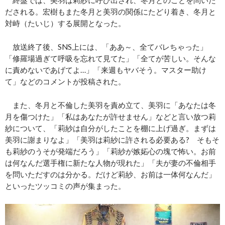
終盤では、美羽は莉紗に呼び出され、冬月とのことを問いた
だされる。宏樹もまた冬月と美羽の関係にたどり着き、冬月と
対峙（たいじ）する展開となった。
放送終了後、SNS上には、「ああ～、全てバレちゃった」
「修羅場過ぎて呼吸を忘れて見てた」「全てが苦しい。そんな
に責めないであげてよ…」「来週もヤバそう。マスター助け
て」などのコメントが投稿された。
また、冬月と不倫した美羽を責め立て、美羽に「あなたは冬
月を傷つけた」「私はあなたが許せません」などと言い放つ莉
紗について、「莉紗は自分がしたことを棚に上げ過ぎ。まずは
美羽に謝まりなよ」「美羽は莉紗に許される必要ある? そもそ
も莉紗のうそが発端だろう」「莉紗が嫉妬心の塊で怖い。お前
は何なんだ選手権に新たな人物が現れた」「夫が妻の不倫相手
を問いただすのは分かる。だけど莉紗、お前は一体何なんだ」
といったツッコミの声が集まった。