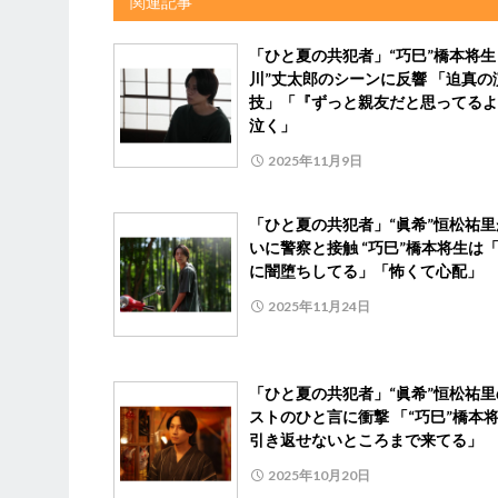
関連記事
「ひと夏の共犯者」“巧巳”橋本将生
川”丈太郎のシーンに反響 「迫真の
技」「『ずっと親友だと思ってるよ
泣く」
2025年11月9日
「ひと夏の共犯者」“眞希”恒松祐里
いに警察と接触 “巧巳”橋本将生は
に闇堕ちしてる」「怖くて心配」
2025年11月24日
「ひと夏の共犯者」“眞希”恒松祐里
ストのひと言に衝撃 「“巧巳”橋本
引き返せないところまで来てる」
2025年10月20日