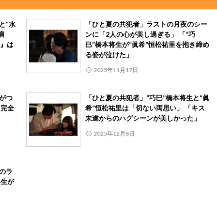
と“水
「ひと夏の共犯者」ラストの月夜のシー
演
ンに「2人の心が美し過ぎる」 「“巧
』は
巳”橋本将生が“眞希”恒松祐里を抱き締め
る姿が泣けた」
2025年11月17日
がつ
「ひと夏の共犯者」“巧巳”橋本将生と“眞
「完全
希”恒松祐里は「切ない両思い」 「キス
未遂からのハグシーンが美しかった」
2025年12月8日
のラ
将生が