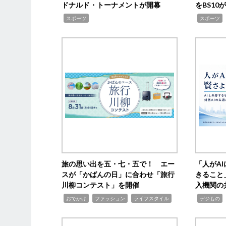
ドナルド・トーナメントが開幕
をBS1
,
,
スポーツ
スポーツ
旅の思い出を五・七・五で！ エー
「人がA
スが「かばんの日」に合わせ「旅行
きること
川柳コンテスト」を開催
入機関の
,
,
,
,
,
おでかけ
ファッション
ライフスタイル
デジもの