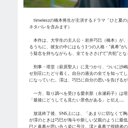
timeleszの橋本将生が主演するドラマ「ひと夏
ネタバレを含みます）
本作は、大学生の主人公・岩井巧巳（橋本）が、
るうちに、彼女の中にはもう1つの人格・“眞希”
う疑念を持ちながらも、全てをささげて“共犯”と
刑事・塔堂（萩原聖人）に見つかり、ついに沙嶋
せ別荘にたどり着く。自分の過去の全てを知ってし
になっていた。澪は、巧巳に自分の思いを告げるが
一方、取り調べを受ける愛衣那（永瀬莉子）は塔
「最後にどうしても見たい景色がある」と伝え…。
放送終了後、SNS上には、「あまりに切なくて胸
が澪のときは巧巳が海斗や新しい父親のように最低
巳と眞希が思い合う姿に号泣。澪と眞希で視聴者の