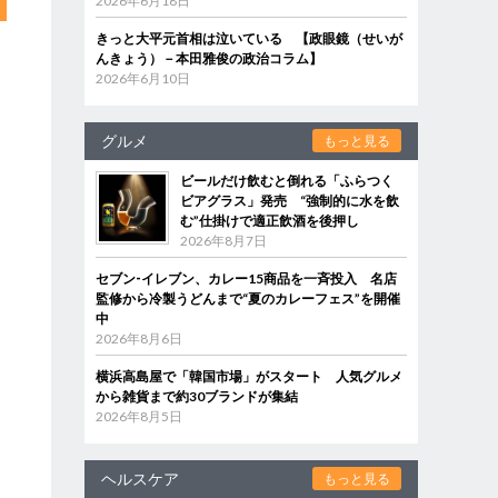
2026年6月18日
きっと大平元首相は泣いている 【政眼鏡（せいが
んきょう）－本田雅俊の政治コラム】
2026年6月10日
グルメ
もっと見る
ビールだけ飲むと倒れる「ふらつく
ビアグラス」発売 “強制的に水を飲
む”仕掛けで適正飲酒を後押し
2026年8月7日
セブン‐イレブン、カレー15商品を一斉投入 名店
監修から冷製うどんまで“夏のカレーフェス”を開催
中
2026年8月6日
横浜高島屋で「韓国市場」がスタート 人気グルメ
から雑貨まで約30ブランドが集結
2026年8月5日
ヘルスケア
もっと見る