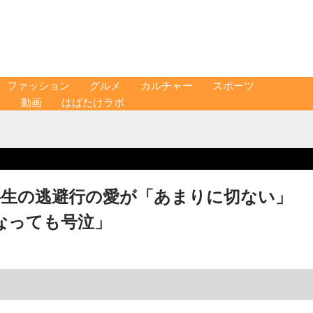
ファッション
グルメ
カルチャー
スポーツ
ス
動画
はばたけラボ
将生の逃避行の愛が「あまりに切ない」
なっても号泣」