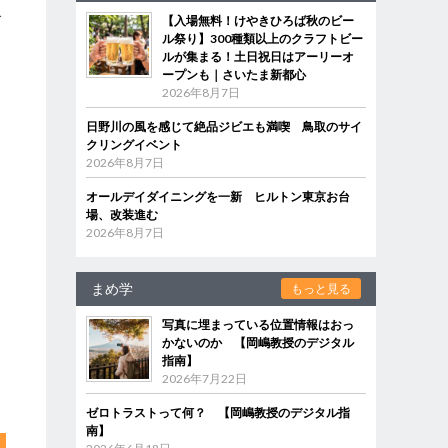
で
【入場無料！けやきひろば秋のビー
ル祭り】300種類以上のクラフトビー
ルが集まる！土日祝日はアーリーオ
ープンも｜さいたま新都心
」
2026年8月7日
ら
日野川の風を感じて絶品ジビエも満喫 鳥取のサイ
し
クリングイベント
に
2026年8月7日
オールデイダイニングを一新 ヒルトン東京お台
場、改装進む
2026年8月7日
まめ学
もっと見る
写真に埋まっている位置情報はおっ
かないのか 【岡嶋教授のデジタル
指南】
2026年7月22日
ゼロトラストって何？ 【岡嶋教授のデジタル指
南】