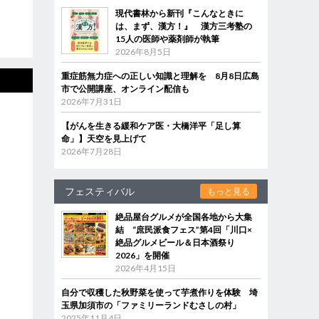
現代書林から新刊『こんなときに
は、まず、漢方！』 漢方三考塾の
15人の医師や薬剤師が執筆
2026年8月5日
重症筋無力症への正しい知識と理解を 8月8日広島
市で公開講座、オンライン配信も
2026年7月31日
【がんを生きる緩和ケア医・大橋洋平「足し算
命」】天空を見上げて
2026年7月28日
フェスティバル
もっと見る
絶品屋台グルメが全国各地から大集
結 “庶民派食フェス”第4回「川口×
絶品グルメビール＆日本酒祭り
2026」を開催
2026年4月15日
自分で収穫した秋野菜を使って芋煮作りを体験 埼
玉県加須市の「ファミリーランドむさしの村」
2025年11月4日