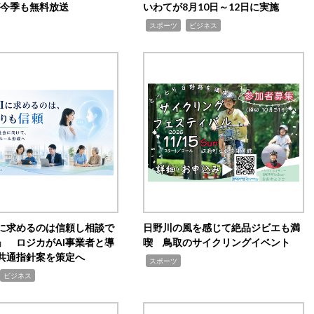
0が今季も無料放送
いわてが8月10日～12日に実施
,
,
スポーツ
ビジネス
Iに求めるのは信頼し相談で
日野川の風を感じて絶品ジビエも満
」 ロジカがAI事業者と導
喫 鳥取のサイクリングイベント
共通指針案を策定へ
,
スポーツ
ビジネス