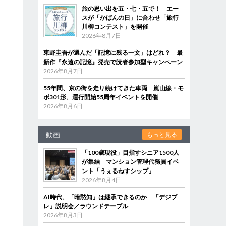
旅の思い出を五・七・五で！ エー
スが「かばんの日」に合わせ「旅行
川柳コンテスト」を開催
2026年8月7日
東野圭吾が選んだ「記憶に残る一文」はどれ？ 最
新作『永遠の記憶』発売で読者参加型キャンペーン
2026年8月7日
55年間、京の街を走り続けてきた車両 嵐山線・モ
ボ301形、運行開始55周年イベントを開催
2026年8月6日
動画
もっと見る
「100歳現役」目指すシニア1500人
が集結 マンション管理代務員イベ
ント「うぇるねすシップ」
2026年8月4日
AI時代、「暗黙知」は継承できるのか 「デジブ
レ」説明会／ラウンドテーブル
2026年8月3日