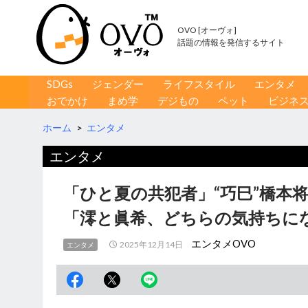
OVO [オーヴォ]
話題の情報を発信するサイト
コンテンツへ移動
検
SDGs
ジェンダー
ライフスタイル
エンタメ
索
おでかけ
まめ学
デジもの
ペット
ビジネ
ホーム
>
エンタメ
エンタメ
「ひと夏の共犯者」“巧巳”橋本
「澪と眞希、どちらの気持ちに
エンタメOVO
2025年12月14日
エンタメ