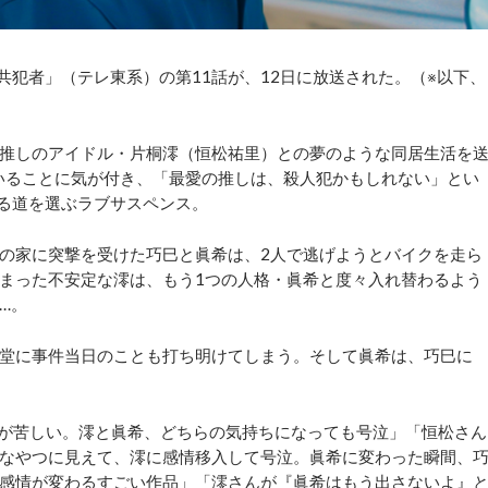
の共犯者」（テレ東系）の第11話が、12日に放送された。（※以下、
推しのアイドル・片桐澪（恒松祐里）との夢のような同居生活を
がいることに気が付き、「最愛の推しは、殺人犯かもしれない」とい
なる道を選ぶラブサスペンス。
の家に突撃を受けた巧巳と眞希は、2人で逃げようとバイクを走ら
まった不安定な澪は、もう1つの人格・眞希と度々入れ替わるよう
…。
堂に事件当日のことも打ち明けてしまう。そして眞希は、巧巳に
が苦しい。澪と眞希、どちらの気持ちになっても号泣」「恒松さん
なやつに見えて、澪に感情移入して号泣。眞希に変わった瞬間、
感情が変わるすごい作品」「澪さんが『眞希はもう出さないよ』