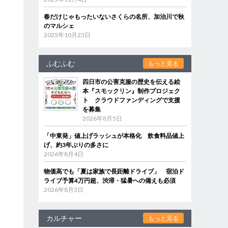
春だけじゃもったいないさくらの名所、加治川で秋
のマルシェ
2025年10月23日
ふむふむ
もっと見る
四日市の公害克服の歴史を伝える絵
本『スモックリン』制作プロジェク
ト クラウドファンディングで支援
を募集
2026年8月5日
「中東発」値上げラッシュが本格化 飲食料品値上
げ、約3年ぶりの多さに
2026年8月4日
物価高でも「夏は家族で長距離ドライブ」 宿泊ド
ライブ予算4万円超、渋滞・猛暑への備えも必須
2026年8月3日
カルチャー
もっと見る