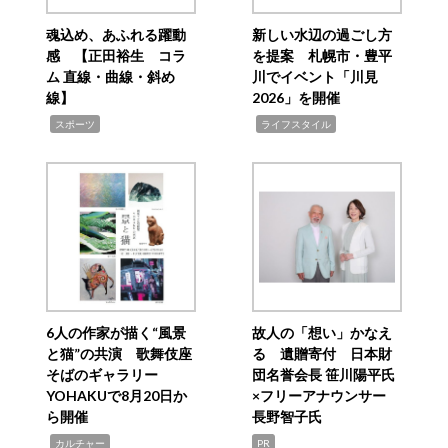
魂込め、あふれる躍動
新しい水辺の過ごし方
感 【正田裕生 コラ
を提案 札幌市・豊平
ム 直線・曲線・斜め
川でイベント「川見
線】
2026」を開催
,
,
スポーツ
ライフスタイル
6人の作家が描く“風景
故人の「想い」かなえ
と猫”の共演 歌舞伎座
る 遺贈寄付 日本財
そばのギャラリー
団名誉会長 笹川陽平氏
YOHAKUで8月20日か
×フリーアナウンサー
ら開催
長野智子氏
,
カルチャー
PR