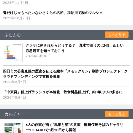
2025年11月4日
春だけじゃもったいないさくらの名所、加治川で秋のマルシェ
2025年10月23日
ふむふむ
もっと見る
クラゲに刺されたらどうする？ 真水で洗うのはNG、正しい
応急処置を知っておこう
2026年8月10日
四日市の公害克服の歴史を伝える絵本『スモックリン』制作プロジェクト ク
ラウドファンディングで支援を募集
2026年8月5日
「中東発」値上げラッシュが本格化 飲食料品値上げ、約3年ぶりの多さに
2026年8月4日
カルチャー
もっと見る
6人の作家が描く“風景と猫”の共演 歌舞伎座そばのギャラリ
ーYOHAKUで8月20日から開催