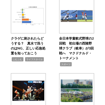
クラゲに刺されたらど
全日本学童軟式野球の2
うする？ 真水で洗う
回戦 初出場の西陵野
のはNG、正しい応急処
球クラブ（岐阜）が3回
置を知っておこう
戦へ マクドナルド・
トーナメント
,
,
ふむふむ
ライフスタイル
,
スポーツ