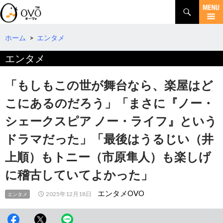
検
索
コ
ン
テ
ホーム
>
エンタメ
ン
エンタメ
ツ
へ
移
「もしもこの世が舞台なら、楽屋はど
動
こにあるのだろう」「まさに『ノー・
シェークスピア ノー・ライフ』という
ドラマだった」「最後はうるじい（井
上順）もトニー（市原隼人）も楽しげ
に稽古していてよかった」
エンタメOVO
2025年12月18日
エンタメ