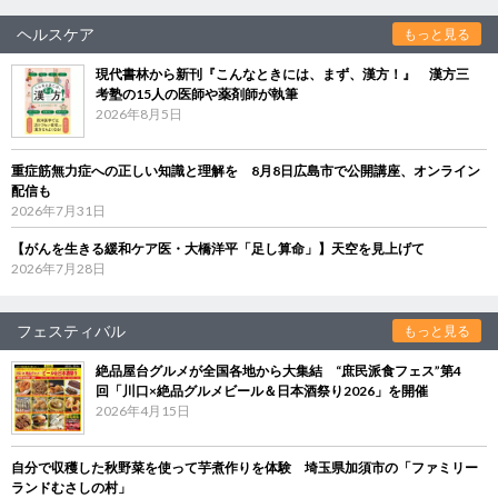
ヘルスケア
もっと見る
現代書林から新刊『こんなときには、まず、漢方！』 漢方三
考塾の15人の医師や薬剤師が執筆
2026年8月5日
重症筋無力症への正しい知識と理解を 8月8日広島市で公開講座、オンライン
配信も
2026年7月31日
【がんを生きる緩和ケア医・大橋洋平「足し算命」】天空を見上げて
2026年7月28日
フェスティバル
もっと見る
絶品屋台グルメが全国各地から大集結 “庶民派食フェス”第4
回「川口×絶品グルメビール＆日本酒祭り2026」を開催
2026年4月15日
自分で収穫した秋野菜を使って芋煮作りを体験 埼玉県加須市の「ファミリー
ランドむさしの村」