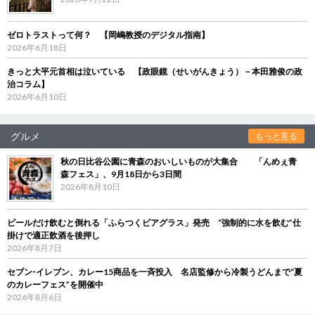
ゼロトラストって何？ 【岡嶋教授のデジタル指南】
2026年6月18日
きっと大平元首相は泣いている 【政眼鏡（せいがんきょう）－本田雅俊の政
治コラム】
2026年6月10日
グルメ
もっと見る
秋の日比谷公園に青森のおいしいものが大集合 「んめぇ青
森フェス」、9月18日から3日間
2026年8月10日
ビールだけ飲むと倒れる「ふらつくビアグラス」発売 “強制的に水を飲む”仕
掛けで適正飲酒を後押し
2026年8月7日
セブン‐イレブン、カレー15商品を一斉投入 名店監修から冷製うどんまで“夏
のカレーフェス”を開催中
2026年8月6日