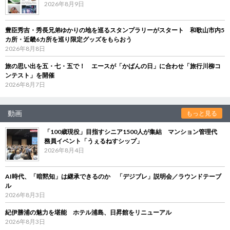
2026年8月9日
豊臣秀吉・秀長兄弟ゆかりの地を巡るスタンプラリーがスタート 和歌山市内5
カ所・近畿6カ所を巡り限定グッズをもらおう
2026年8月8日
旅の思い出を五・七・五で！ エースが「かばんの日」に合わせ「旅行川柳コ
ンテスト」を開催
2026年8月7日
動画
もっと見る
「100歳現役」目指すシニア1500人が集結 マンション管理代
務員イベント「うぇるねすシップ」
2026年8月4日
AI時代、「暗黙知」は継承できるのか 「デジブレ」説明会／ラウンドテーブ
ル
2026年8月3日
紀伊勝浦の魅力を堪能 ホテル浦島、日昇館をリニューアル
2026年8月3日