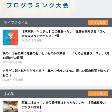
ライフスタイル
もっと見る
【東京駅・ヤエチカ】この夏食べたい！猛暑を乗り切る「ひん
やり＆スタミナグルメ」6選
2026年8月10日
秋の日比谷公園に青森のおいしいものが大集合 「んめぇ青森フェス」、9月
18日から3日間
2026年8月10日
クラゲに刺されたらどうする？ 真水で洗うのはNG、正しい応急処置を知って
おこう
2026年8月10日
まめ学
もっと見る
写真に埋まっている位置情報はおっかないのか 【岡嶋教授の
デジタル指南】
2026年7月22日