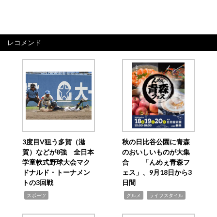
レコメンド
3度目V狙う多賀（滋
秋の日比谷公園に青森
賀）などが8強 全日本
のおいしいものが大集
学童軟式野球大会マク
合 「んめぇ青森フ
ドナルド・トーナメン
ェス」、9月18日から3
トの3回戦
日間
,
,
,
スポーツ
グルメ
ライフスタイル