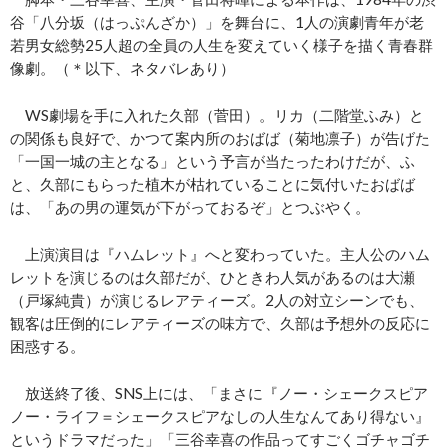
谷「八分坂（はっぷんざか）」を舞台に、1人の演劇青年が老
若男女総勢25人超の全員の人生を変えていく様子を描く青春群
像劇。（＊以下、ネタバレあり）
WS劇場を手に入れた久部（菅田）。リカ（二階堂ふみ）と
の関係も良好で、かつて案内所のおばば（菊地凛子）が告げた
「一国一城の主となる」という予言が当たったわけだが、ふ
と、久部にもらった植木が枯れていることに気付いたおばば
は、「あの男の運気が下がっておるぞ」とつぶやく。
上演演目は『ハムレット』へと変わっていた。主人公のハム
レットを演じるのは久部だが、ひときわ人気があるのは大瀬
（戸塚純貴）が演じるレアティーズ。2人の対立シーンでも、
観客は圧倒的にレアティーズの味方で、久部は予想外の反応に
困惑する。
放送終了後、SNS上には、「まさに『ノー・シェークスピア
ノー・ライフ＝シェークスピアなしの人生なんてあり得ない』
というドラマだった」「三谷幸喜の作品ってすごくゴチャゴチ