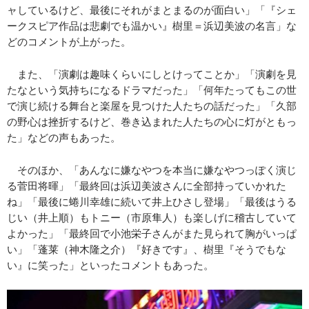
ャしているけど、最後にそれがまとまるのが面白い」「『シェ
ークスピア作品は悲劇でも温かい』樹里＝浜辺美波の名言」な
どのコメントが上がった。
また、「演劇は趣味くらいにしとけってことか」「演劇を見
たなという気持ちになるドラマだった」「何年たってもこの世
で演じ続ける舞台と楽屋を見つけた人たちの話だった」「久部
の野心は挫折するけど、巻き込まれた人たちの心に灯がともっ
た」などの声もあった。
そのほか、「あんなに嫌なやつを本当に嫌なやつっぽく演じ
る菅田将暉」「最終回は浜辺美波さんに全部持っていかれた
ね」「最後に蜷川幸雄に続いて井上ひさし登場」「最後はうる
じい（井上順）もトニー（市原隼人）も楽しげに稽古していて
よかった」「最終回で小池栄子さんがまた見られて胸がいっぱ
い」「蓬莱（神木隆之介）『好きです』、樹里『そうでもな
い』に笑った」といったコメントもあった。