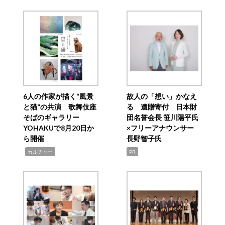
6人の作家が描く“風景
故人の「想い」かなえ
と猫”の共演 歌舞伎座
る 遺贈寄付 日本財
そばのギャラリー
団名誉会長 笹川陽平氏
YOHAKUで8月20日か
×フリーアナウンサー
ら開催
長野智子氏
,
カルチャー
PR