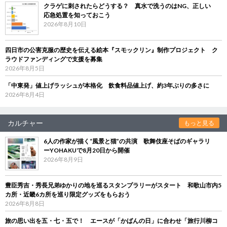
クラゲに刺されたらどうする？ 真水で洗うのはNG、正しい
応急処置を知っておこう
2026年8月10日
四日市の公害克服の歴史を伝える絵本『スモックリン』制作プロジェクト ク
ラウドファンディングで支援を募集
2026年8月5日
「中東発」値上げラッシュが本格化 飲食料品値上げ、約3年ぶりの多さに
2026年8月4日
カルチャー
もっと見る
6人の作家が描く“風景と猫”の共演 歌舞伎座そばのギャラリ
ーYOHAKUで8月20日から開催
2026年8月9日
豊臣秀吉・秀長兄弟ゆかりの地を巡るスタンプラリーがスタート 和歌山市内5
カ所・近畿6カ所を巡り限定グッズをもらおう
2026年8月8日
旅の思い出を五・七・五で！ エースが「かばんの日」に合わせ「旅行川柳コ