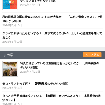
やり＆スタミナグルメ」6選
2026年8月10日
秋の日比谷公園に青森のおいしいものが大集合 「んめぇ青森フェス」、9月
18日から3日間
2026年8月10日
クラゲに刺されたらどうする？ 真水で洗うのはNG、正しい応急処置を知って
おこう
2026年8月10日
まめ学
もっと見る
写真に埋まっている位置情報はおっかないのか 【岡嶋教授の
デジタル指南】
2026年7月22日
ゼロトラストって何？ 【岡嶋教授のデジタル指南】
2026年6月18日
きっと大平元首相は泣いている 【政眼鏡（せいがんきょう）－本田雅俊の政
治コラム】
2026年6月10日