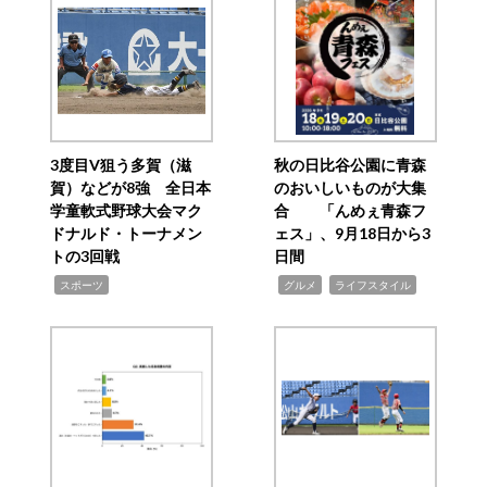
3度目V狙う多賀（滋
秋の日比谷公園に青森
賀）などが8強 全日本
のおいしいものが大集
学童軟式野球大会マク
合 「んめぇ青森フ
ドナルド・トーナメン
ェス」、9月18日から3
トの3回戦
日間
,
,
,
スポーツ
グルメ
ライフスタイル