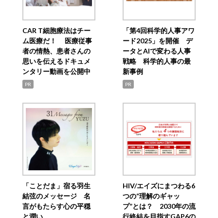
CAR T細胞療法はチー
「第4回科学的人事アワ
ム医療だ！ 医療従事
ード2025」を開催 デ
者の情熱、患者さんの
ータとAIで変わる人事
思いを伝えるドキュメ
戦略 科学的人事の最
ンタリー動画を公開中
新事例
PR
PR
「ことだま」宿る羽生
HIV/エイズにまつわる6
結弦のメッセージ 名
つの“理解のギャッ
言がもたらす心の平穏
プ”とは？ 2030年の流
と潤い
行終結を目指すGAP6の