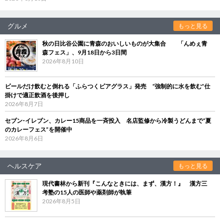
グルメ
もっと見る
秋の日比谷公園に青森のおいしいものが大集合 「んめぇ青
森フェス」、9月18日から3日間
2026年8月10日
ビールだけ飲むと倒れる「ふらつくビアグラス」発売 “強制的に水を飲む”仕
掛けで適正飲酒を後押し
2026年8月7日
セブン‐イレブン、カレー15商品を一斉投入 名店監修から冷製うどんまで“夏
のカレーフェス”を開催中
2026年8月6日
ヘルスケア
もっと見る
現代書林から新刊『こんなときには、まず、漢方！』 漢方三
考塾の15人の医師や薬剤師が執筆
2026年8月5日