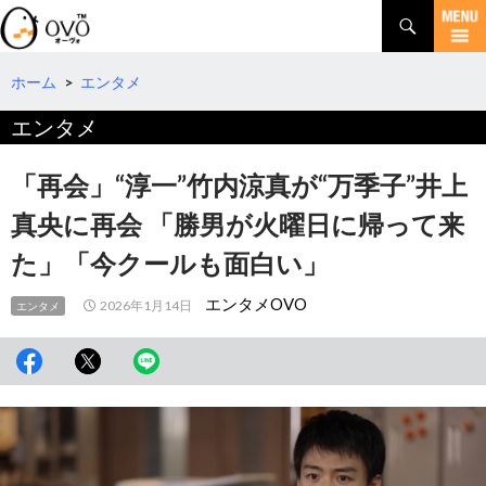
検
索
コ
ン
テ
ホーム
>
エンタメ
ン
エンタメ
ツ
へ
移
「再会」“淳一”竹内涼真が“万季子”井上
動
真央に再会 「勝男が火曜日に帰って来
た」「今クールも面白い」
エンタメOVO
2026年1月14日
エンタメ