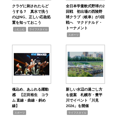
クラゲに刺されたらど
全日本学童軟式野球の2
うする？ 真水で洗う
回戦 初出場の西陵野
のはNG、正しい応急処
球クラブ（岐阜）が3回
置を知っておこう
戦へ マクドナルド・
トーナメント
,
,
ふむふむ
ライフスタイル
,
スポーツ
魂込め、あふれる躍動
新しい水辺の過ごし方
感 【正田裕生 コラ
を提案 札幌市・豊平
ム 直線・曲線・斜め
川でイベント「川見
線】
2026」を開催
,
,
スポーツ
ライフスタイル