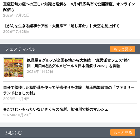
重症筋無力症への正しい知識と理解を 8月8日広島市で公開講座、オンライン
配信も
2026年7月31日
【がんを生きる緩和ケア医・大橋洋平「足し算命」】天空を見上げて
2026年7月28日
フェスティバル
もっと見る
絶品屋台グルメが全国各地から大集結 “庶民派食フェス”第4
回「川口×絶品グルメビール＆日本酒祭り2026」を開催
2026年4月15日
自分で収穫した秋野菜を使って芋煮作りを体験 埼玉県加須市の「ファミリー
ランドむさしの村」
2025年11月4日
春だけじゃもったいないさくらの名所、加治川で秋のマルシェ
2025年10月23日
ふむふむ
もっと見る