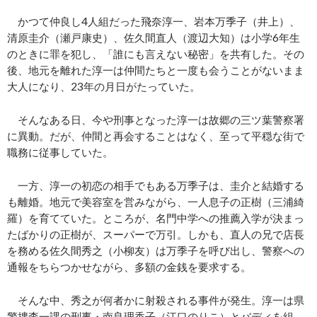
かつて仲良し4人組だった飛奈淳一、岩本万季子（井上）、
清原圭介（瀬戸康史）、佐久間直人（渡辺大知）は小学6年生
のときに罪を犯し、「誰にも言えない秘密」を共有した。その
後、地元を離れた淳一は仲間たちと一度も会うことがないまま
大人になり、23年の月日がたっていた。
そんなある日、今や刑事となった淳一は故郷の三ツ葉警察署
に異動。だが、仲間と再会することはなく、至って平穏な街で
職務に従事していた。
一方、淳一の初恋の相手でもある万季子は、圭介と結婚する
も離婚。地元で美容室を営みながら、一人息子の正樹（三浦綺
羅）を育てていた。ところが、名門中学への推薦入学が決まっ
たばかりの正樹が、スーパーで万引。しかも、直人の兄で店長
を務める佐久間秀之（小柳友）は万季子を呼び出し、警察への
通報をちらつかせながら、多額の金銭を要求する。
そんな中、秀之が何者かに射殺される事件が発生。淳一は県
警捜査一課の刑事・南良理香子（江口のりこ）とバディを組