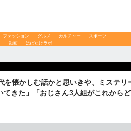
ファッション
グルメ
カルチャー
スポーツ
ス
動画
はばたけラボ
年代を懐かしむ話かと思いきや、ミステリ
いてきた」「おじさん3人組がこれからど