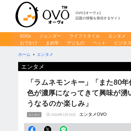
OVO [オーヴォ]
話題の情報を発信するサイト
コンテンツへ移動
検
SDGs
ジェンダー
ライフスタイル
エンタメ
索
おでかけ
まめ学
デジもの
ペット
ビジネ
ホーム
>
エンタメ
エンタメ
「ラムネモンキー」「また80
色が濃厚になってきて興味が湧
うなるのか楽しみ」
エンタメOVO
2026年1月15日
エンタメ