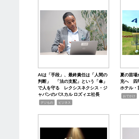
AIは「手段」、最終責任は「人間の
夏の苗場
判断」 「法の支配」という「傘」
充へ 四
で人を守る レクシスネクシス・ジ
ホテル・
ャパンのパスカル ロズィエ社長
,
,
おでかけ
,
,
デジもの
ビジネス