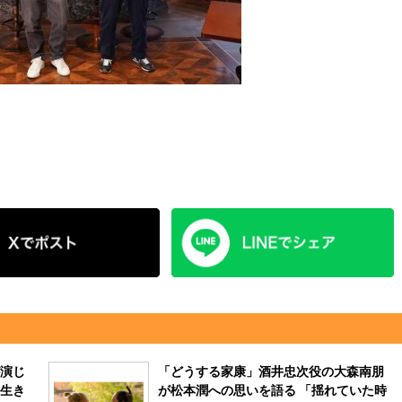
演じ
「どうする家康」酒井忠次役の大森南朋
生き
が松本潤への思いを語る 「揺れていた時