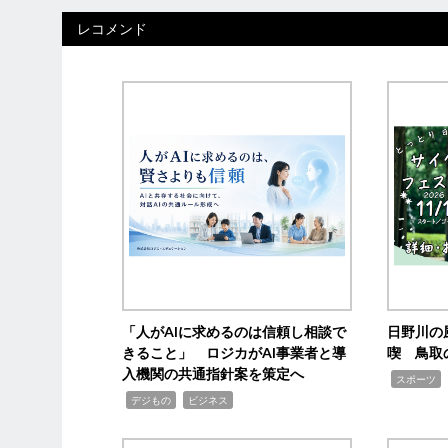
レコメンド
「人がAIに求めるのは信頼し相談で
日野川の
きること」 ロジカがAI事業者と導
喫 鳥取
入機関の共通指針案を策定へ
,
スポーツ
,
,
デジもの
ビジネス