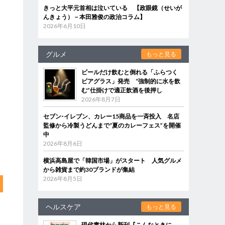
きっと大平元首相は泣いている 【政眼鏡（せいが
んきょう）－本田雅俊の政治コラム】
2026年6月10日
グルメ
もっと見る
ビールだけ飲むと倒れる「ふらつく
ビアグラス」発売 “強制的に水を飲
む”仕掛けで適正飲酒を後押し
2026年8月7日
セブン‐イレブン、カレー15商品を一斉投入 名店
監修から冷製うどんまで“夏のカレーフェス”を開催
中
2026年8月6日
横浜高島屋で「韓国市場」がスタート 人気グルメ
から雑貨まで約30ブランドが集結
2026年8月5日
ヘルスケア
もっと見る
現代書林から新刊『こんなときに