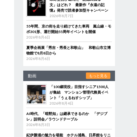
文」はどれ？ 最新作『永遠の記
憶』発売で読者参加型キャンペーン
2026年8月7日
55年間、京の街を走り続けてきた車両 嵐山線・モ
ボ301形、運行開始55周年イベントを開催
2026年8月6日
夏季企画展「秀吉・秀長と和歌山」 和歌山市立博
物館で8月8日から
2026年8月6日
動画
もっと見る
「100歳現役」目指すシニア1500人
が集結 マンション管理代務員イベ
ント「うぇるねすシップ」
2026年8月4日
AI時代、「暗黙知」は継承できるのか 「デジブ
レ」説明会／ラウンドテーブル
2026年8月3日
紀伊勝浦の魅力を堪能 ホテル浦島、日昇館をリニ