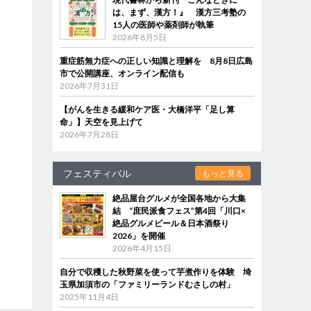
は、まず、漢方！』 漢方三考塾の
15人の医師や薬剤師が執筆
2026年8月5日
重症筋無力症への正しい知識と理解を 8月8日広島
市で公開講座、オンライン配信も
2026年7月31日
【がんを生きる緩和ケア医・大橋洋平「足し算
命」】天空を見上げて
2026年7月28日
フェスティバル
もっと見る
絶品屋台グルメが全国各地から大集
結 “庶民派食フェス”第4回「川口×
絶品グルメビール＆日本酒祭り
2026」を開催
2026年4月15日
自分で収穫した秋野菜を使って芋煮作りを体験 埼
玉県加須市の「ファミリーランドむさしの村」
2025年11月4日