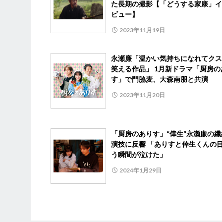
た長期の撮影【「どうする家康」イ
ビュー】
2023年11月19日
永瀬廉「温かい気持ちになれてクス
笑える作品」 1月新ドラマ「厨房の
す」で門脇麦、大森南朋と共演
2023年11月20日
「厨房のありす」“倖生”永瀬廉の繊
演技に反響 「ありすと倖生くんの
う瞬間が泣けた」
2024年1月29日