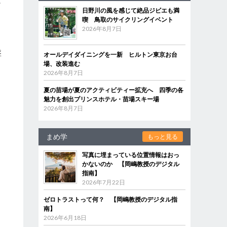
ど
日野川の風を感じて絶品ジビエも満
喫 鳥取のサイクリングイベント
2026年8月7日
き
盤
オールデイダイニングを一新 ヒルトン東京お台
場、改装進む
2026年8月7日
夏の苗場が夏のアクティビティー拡充へ 四季の各
あ
魅力を創出プリンスホテル・苗場スキー場
2026年8月7日
まめ学
もっと見る
写真に埋まっている位置情報はおっ
かないのか 【岡嶋教授のデジタル
指南】
2026年7月22日
ゼロトラストって何？ 【岡嶋教授のデジタル指
南】
2026年6月18日