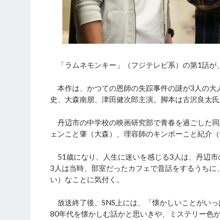
「ラムネモンキー」（フジテレビ系）の第1話が、
本作は、かつての恩師の失踪事件の謎が3人の大人
史、大森南朋、津田健次郎主演。脚本は古沢良太氏
丹辺市の中学校の映画研究部で青春を過ごした同
ェンこと肇（大森）、理容師のキンポーこと紀介（
51歳になり、人生に迷いを感じる3人は、丹辺市
3人は当時、部室だったカフェで昔話をするうちに
い）なことに気付く。
放送終了後、SNS上には、「懐かしいことがいっ
80年代を懐かしむ話かと思いきや、ミステリー色