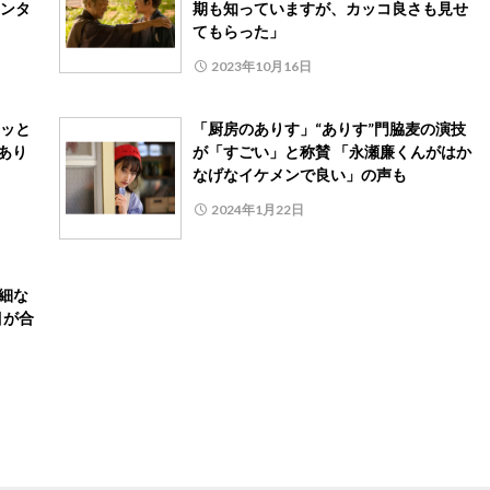
ンタ
期も知っていますが、カッコ良さも見せ
てもらった」
2023年10月16日
ッと
「厨房のありす」“ありす”門脇麦の演技
あり
が「すごい」と称賛 「永瀬廉くんがはか
なげなイケメンで良い」の声も
2024年1月22日
細な
目が合