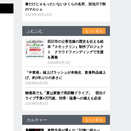
春だけじゃもったいないさくらの名所、加治川で秋
のマルシェ
2025年10月23日
ふむふむ
もっと見る
四日市の公害克服の歴史を伝える絵
本『スモックリン』制作プロジェク
ト クラウドファンディングで支援
を募集
2026年8月5日
「中東発」値上げラッシュが本格化 飲食料品値上
げ、約3年ぶりの多さに
2026年8月4日
物価高でも「夏は家族で長距離ドライブ」 宿泊ド
ライブ予算4万円超、渋滞・猛暑への備えも必須
2026年8月3日
カルチャー
もっと見る
東野圭吾が選んだ「記憶に残る一