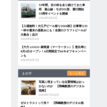
55年間、京の街を走り続けてきた車
両 嵐山線・モボ301形、運行開始
55周年イベントを開催
2026年8月6日
香
【入場無料！大江戸ビール祭り2026秋】仕事帰りの
一杯や週末の昼飲みにも！全国のクラフトビールが
大集合｜品川
せ
2026年8月6日
』
【六六-LIULIU-麻辣湯（マーラータン）】恵比寿に
8月6日オープン！6日間限定で66％オフキャンペー
ンも
2026年8月5日
まめ学
もっと見る
写真に埋まっている位置情報はおっ
かないのか 【岡嶋教授のデジタル
指南】
2026年7月22日
ゼロトラストって何？ 【岡嶋教授のデジタル指