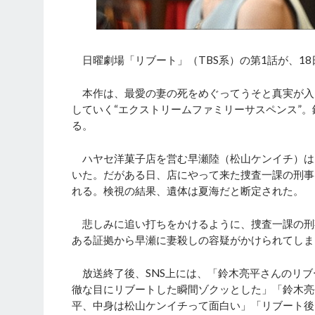
日曜劇場「リブート」（TBS系）の第1話が、18
本作は、最愛の妻の死をめぐってうそと真実が入
していく“エクストリームファミリーサスペンス”
る。
ハヤセ洋菓子店を営む早瀬陸（松山ケンイチ）は
いた。だがある日、店にやって来た捜査一課の刑事
れる。検視の結果、遺体は夏海だと断定された。
悲しみに追い打ちをかけるように、捜査一課の刑
ある証拠から早瀬に妻殺しの容疑がかけられてしま
放送終了後、SNS上には、「鈴木亮平さんのリブ
徹な目にリブートした瞬間ゾクッとした」「鈴木亮
平、中身は松山ケンイチって面白い」「リブート後