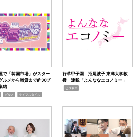
屋で「韓国市場」がスター
行革甲子園 沼尾波子 東洋大学教
グルメから雑貨まで約30ブ
授 連載「よんななエコノミー」
集結
,
ビジネス
,
,
グルメ
ライフスタイル