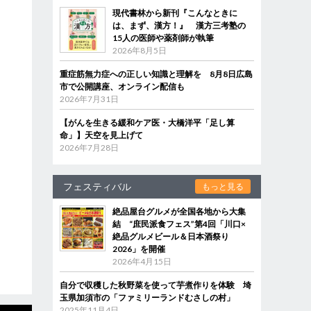
現代書林から新刊『こんなときに
は、まず、漢方！』 漢方三考塾の
15人の医師や薬剤師が執筆
2026年8月5日
重症筋無力症への正しい知識と理解を 8月8日広島
市で公開講座、オンライン配信も
2026年7月31日
【がんを生きる緩和ケア医・大橋洋平「足し算
命」】天空を見上げて
2026年7月28日
フェスティバル
もっと見る
絶品屋台グルメが全国各地から大集
結 “庶民派食フェス”第4回「川口×
絶品グルメビール＆日本酒祭り
2026」を開催
2026年4月15日
自分で収穫した秋野菜を使って芋煮作りを体験 埼
玉県加須市の「ファミリーランドむさしの村」
2025年11月4日