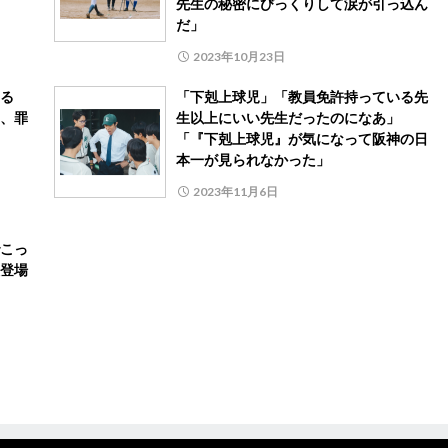
先生の秘密にびっくりして涙が引っ込ん
だ」
2023年10月23日
る
「下剋上球児」「教員免許持っている先
、罪
生以上にいい先生だったのになあ」
「『下剋上球児』が気になって阪神の日
本一が見られなかった」
2023年11月6日
こっ
登場