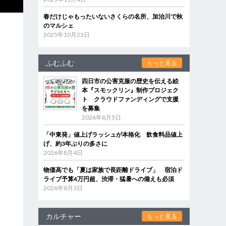
春だけじゃもったいないさくらの名所、加治川で秋
のマルシェ
2025年10月23日
ふむふむ
もっと見る
四日市の公害克服の歴史を伝える絵
本『スモックリン』制作プロジェク
ト クラウドファンディングで支援
を募集
2026年8月5日
「中東発」値上げラッシュが本格化 飲食料品値上
げ、約3年ぶりの多さに
2026年8月4日
物価高でも「夏は家族で長距離ドライブ」 宿泊ド
ライブ予算4万円超、渋滞・猛暑への備えも必須
2026年8月3日
カルチャー
もっと見る