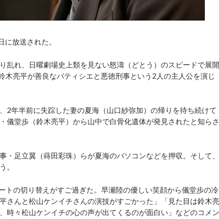
日に放送された。
り乱れ、日曜劇場史上類を見ない怒濤（どとう）のスピードで展
。鈴木亮平が善良なパティシエと悪徳刑事という2人の主人公を演じ
、2年半前に失踪した妻の夏海（山口紗弥加）の帰りを待ち続けて
・儀堂歩（鈴木亮平）から山中で白骨化遺体が発見されたと知ら
事・足立翼（蒔田彩珠）らが夏海のパソコンなどを押収。そして
う。
ートの切り替えがすご過ぎた。早瀬陸の優しい笑顔から儀堂歩の冷
平さんと松山ケンイチさんの演技がすごかった」「見た目は鈴木
、時々松山ケンイチの心の声が出てくるのが面白い」などのコメ