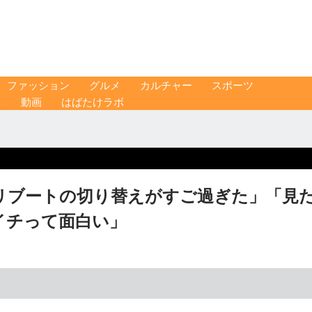
ファッション
グルメ
カルチャー
スポーツ
ス
動画
はばたけラボ
リブートの切り替えがすご過ぎた」「見
イチって面白い」