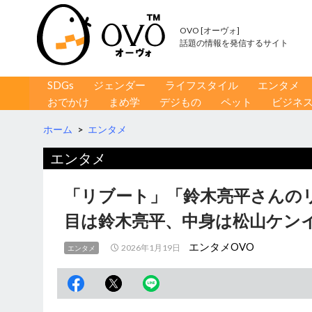
OVO [オーヴォ]
話題の情報を発信するサイト
コンテンツへ移動
検
SDGs
ジェンダー
ライフスタイル
エンタメ
索
おでかけ
まめ学
デジもの
ペット
ビジネ
ホーム
>
エンタメ
エンタメ
「リブート」「鈴木亮平さんの
目は鈴木亮平、中身は松山ケン
エンタメOVO
2026年1月19日
エンタメ