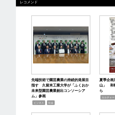
レコメンド
先端技術で園芸農業の持続的発展目
夏季企画
指す 久留米工業大学が「ふくおか
山」 和
未来型園芸農業創出コンソーシア
ら
ム」参画
,
カルチャー
,
,
ビジネス
社会