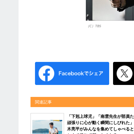
（C）TBS
関連記事
「下剋上球児」「南雲先生が部員た
頑張りに心が動く瞬間にしびれた」
木亮平がみんなを集めてしゃべると