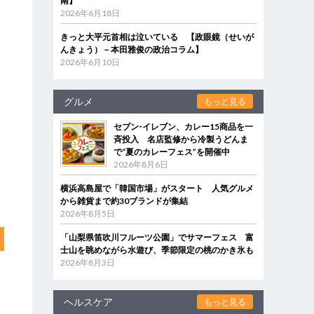
南】
2026年6月18日
きっと大平元首相は泣いている 【政眼鏡（せいが
んきょう）－本田雅俊の政治コラム】
2026年6月10日
グルメ
もっと見る
セブン‐イレブン、カレー15商品を一
斉投入 名店監修から冷製うどんま
で“夏のカレーフェス”を開催中
2026年8月6日
横浜高島屋で「韓国市場」がスタート 人気グルメ
から雑貨まで約30ブランドが集結
2026年8月5日
「山梨県笛吹川フルーツ公園」でサマーフェス 富
士山を眺めながら水遊び、季節限定の桃のかき氷も
2026年8月3日
ヘルスケア
もっと見る