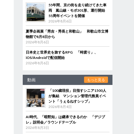
55年間、京の街を走り続けてきた車
両 嵐山線・モボ301形、運行開始
55周年イベントを開催
2026年8月6日
夏季企画展「秀吉・秀長と和歌山」 和歌山市立博
物館で8月8日から
2026年8月6日
日本史と世界史を旅するRPG 「時渡り」、
iOS/Androidで配信開始
2026年8月6日
動画
もっと見る
「100歳現役」目指すシニア1500人
が集結 マンション管理代務員イベ
ント「うぇるねすシップ」
2026年8月4日
AI時代、「暗黙知」は継承できるのか 「デジブ
レ」説明会／ラウンドテーブル
2026年8月3日