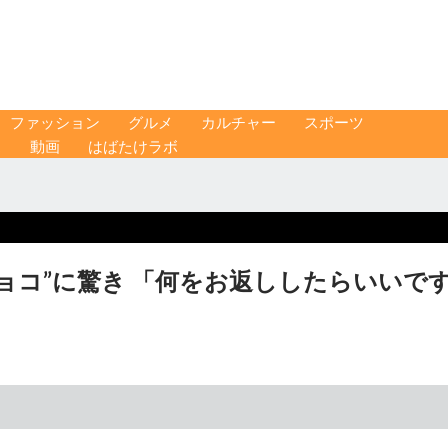
ファッション
グルメ
カルチャー
スポーツ
ス
動画
はばたけラボ
ョコ”に驚き 「何をお返ししたらいいで