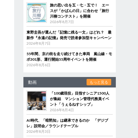
旅の思い出を五・七・五で！ エー
スが「かばんの日」に合わせ「旅行
川柳コンテスト」を開催
2026年8月7日
東野圭吾が選んだ「記憶に残る一文」はどれ？ 最
新作『永遠の記憶』発売で読者参加型キャンペーン
2026年8月7日
55年間、京の街を走り続けてきた車両 嵐山線・モ
ボ301形、運行開始55周年イベントを開催
2026年8月6日
動画
もっと見る
「100歳現役」目指すシニア1500人
が集結 マンション管理代務員イベ
ント「うぇるねすシップ」
2026年8月4日
AI時代、「暗黙知」は継承できるのか 「デジブ
レ」説明会／ラウンドテーブル
2026年8月3日