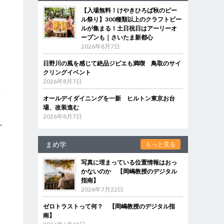
【入場無料！けやきひろば秋のビー
ル祭り】300種類以上のクラフトビー
ルが集まる！土日祝日はアーリーオ
ープンも｜さいたま新都心
2026年8月7日
日野川の風を感じて絶品ジビエも満喫 鳥取のサイ
クリングイベント
本
2026年8月7日
れ
オールデイダイニングを一新 ヒルトン東京お台
場、改装進む
2026年8月7日
一
回
まめ学
もっと見る
写真に埋まっている位置情報はおっ
かないのか 【岡嶋教授のデジタル
指南】
2026年7月22日
ゼロトラストって何？ 【岡嶋教授のデジタル指
南】