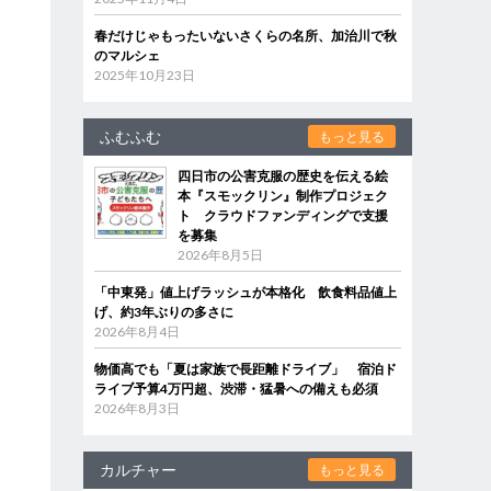
春だけじゃもったいないさくらの名所、加治川で秋
のマルシェ
2025年10月23日
ふむふむ
もっと見る
四日市の公害克服の歴史を伝える絵
本『スモックリン』制作プロジェク
ト クラウドファンディングで支援
を募集
2026年8月5日
ほ
「中東発」値上げラッシュが本格化 飲食料品値上
げ、約3年ぶりの多さに
2026年8月4日
物価高でも「夏は家族で長距離ドライブ」 宿泊ド
ライブ予算4万円超、渋滞・猛暑への備えも必須
2026年8月3日
カルチャー
もっと見る