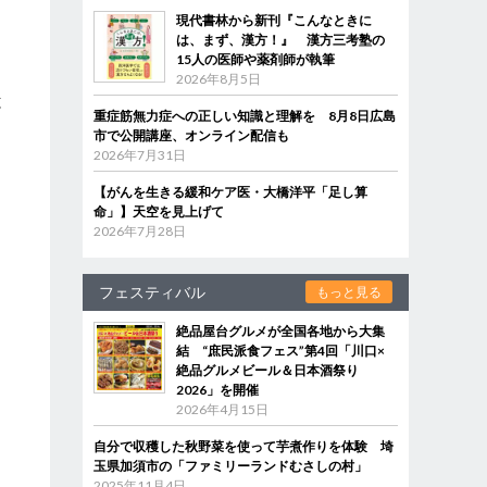
現代書林から新刊『こんなときに
ま
は、まず、漢方！』 漢方三考塾の
15人の医師や薬剤師が執筆
2026年8月5日
と
重症筋無力症への正しい知識と理解を 8月8日広島
市で公開講座、オンライン配信も
2026年7月31日
【がんを生きる緩和ケア医・大橋洋平「足し算
。
命」】天空を見上げて
2026年7月28日
フェスティバル
もっと見る
絶品屋台グルメが全国各地から大集
結 “庶民派食フェス”第4回「川口×
絶品グルメビール＆日本酒祭り
2026」を開催
2026年4月15日
自分で収穫した秋野菜を使って芋煮作りを体験 埼
玉県加須市の「ファミリーランドむさしの村」
2025年11月4日