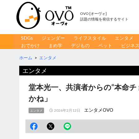
OVO [オーヴォ]
話題の情報を発信するサイト
コンテンツへ移動
検
SDGs
ジェンダー
ライフスタイル
エンタメ
索
おでかけ
まめ学
デジもの
ペット
ビジネ
ホーム
>
エンタメ
エンタメ
堂本光一、共演者からの“本命チ
かね」
エンタメOVO
2026年2月12日
エンタメ