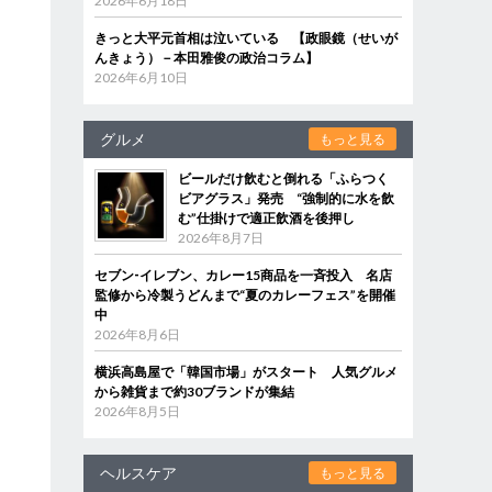
2026年6月18日
きっと大平元首相は泣いている 【政眼鏡（せいが
んきょう）－本田雅俊の政治コラム】
2026年6月10日
グルメ
もっと見る
ビールだけ飲むと倒れる「ふらつく
ビアグラス」発売 “強制的に水を飲
む”仕掛けで適正飲酒を後押し
2026年8月7日
セブン‐イレブン、カレー15商品を一斉投入 名店
監修から冷製うどんまで“夏のカレーフェス”を開催
中
2026年8月6日
横浜高島屋で「韓国市場」がスタート 人気グルメ
から雑貨まで約30ブランドが集結
2026年8月5日
ヘルスケア
もっと見る