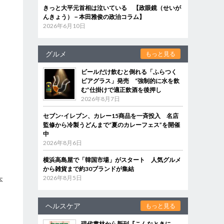
きっと大平元首相は泣いている 【政眼鏡（せいが
んきょう）－本田雅俊の政治コラム】
2026年6月10日
グルメ
もっと見る
ビールだけ飲むと倒れる「ふらつく
ビアグラス」発売 “強制的に水を飲
む”仕掛けで適正飲酒を後押し
2026年8月7日
セブン‐イレブン、カレー15商品を一斉投入 名店
監修から冷製うどんまで“夏のカレーフェス”を開催
中
2026年8月6日
横浜高島屋で「韓国市場」がスタート 人気グルメ
から雑貨まで約30ブランドが集結
2026年8月5日
本
ヘルスケア
もっと見る
現代書林から新刊『こんなときに