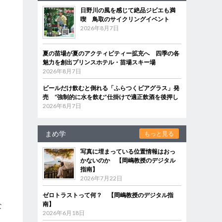
日野川の風を感じて絶品ジビエも満
喫 鳥取のサイクリングイベント
2026年8月7日
夏の苗場が夏のアクティビティー拡充へ 四季の各
魅力を創出プリンスホテル・苗場スキー場
2026年8月7日
ビールだけ飲むと倒れる「ふらつくビアグラス」発
。
売 “強制的に水を飲む”仕掛けで適正飲酒を後押し
2026年8月7日
まめ学
もっと見る
写真に埋まっている位置情報はおっ
かないのか 【岡嶋教授のデジタル
指南】
困
2026年7月22日
ゼロトラストって何？ 【岡嶋教授のデジタル指
南】
な
2026年6月18日