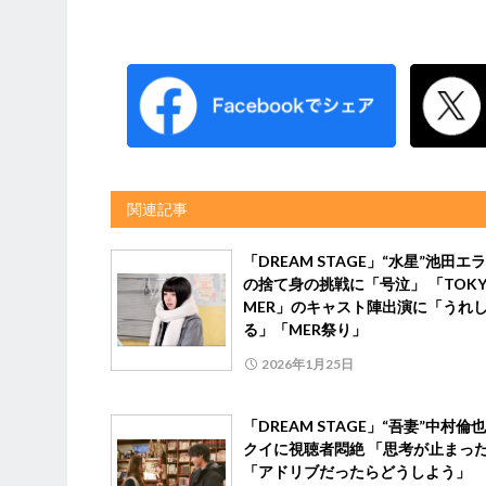
関連記事
「DREAM STAGE」“水星”池田エ
の捨て身の挑戦に「号泣」 「TOKY
MER」のキャスト陣出演に「うれ
る」「MER祭り」
2026年1月25日
「DREAM STAGE」“吾妻”中村倫
クイに視聴者悶絶 「思考が止まっ
「アドリブだったらどうしよう」