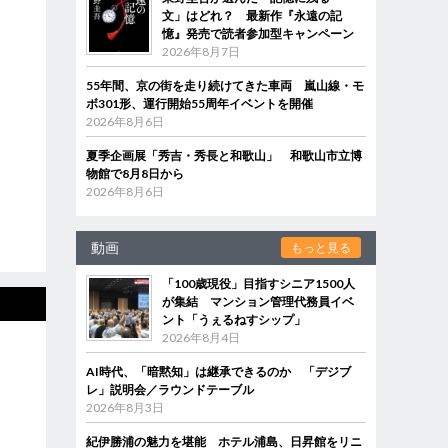
文」はどれ？ 最新作『永遠の記
憶』発売で読者参加型キャンペーン
2026年8月7日
55年間、京の街を走り続けてきた車両 嵐山線・モ
ボ301形、運行開始55周年イベントを開催
2026年8月6日
夏季企画展「秀吉・秀長と和歌山」 和歌山市立博
物館で8月8日から
2026年8月6日
動画
もっと見る
「100歳現役」目指すシニア1500人
が集結 マンション管理代務員イベ
ント「うぇるねすシップ」
2026年8月4日
AI時代、「暗黙知」は継承できるのか 「デジブ
レ」説明会／ラウンドテーブル
2026年8月3日
紀伊勝浦の魅力を堪能 ホテル浦島、日昇館をリニ