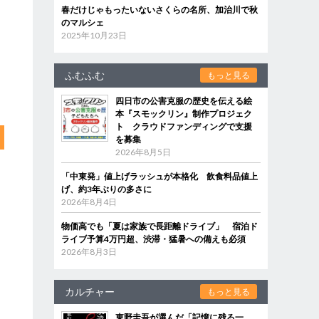
春だけじゃもったいないさくらの名所、加治川で秋
のマルシェ
2025年10月23日
ふむふむ
もっと見る
四日市の公害克服の歴史を伝える絵
本『スモックリン』制作プロジェク
ト クラウドファンディングで支援
を募集
2026年8月5日
「中東発」値上げラッシュが本格化 飲食料品値上
げ、約3年ぶりの多さに
2026年8月4日
物価高でも「夏は家族で長距離ドライブ」 宿泊ド
ライブ予算4万円超、渋滞・猛暑への備えも必須
2026年8月3日
カルチャー
もっと見る
東野圭吾が選んだ「記憶に残る一