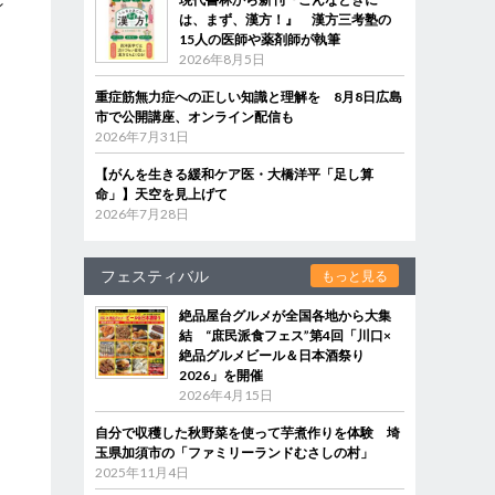
ン
は、まず、漢方！』 漢方三考塾の
15人の医師や薬剤師が執筆
2026年8月5日
重症筋無力症への正しい知識と理解を 8月8日広島
市で公開講座、オンライン配信も
2026年7月31日
【がんを生きる緩和ケア医・大橋洋平「足し算
命」】天空を見上げて
2026年7月28日
フェスティバル
もっと見る
絶品屋台グルメが全国各地から大集
結 “庶民派食フェス”第4回「川口×
絶品グルメビール＆日本酒祭り
2026」を開催
2026年4月15日
自分で収穫した秋野菜を使って芋煮作りを体験 埼
玉県加須市の「ファミリーランドむさしの村」
2025年11月4日