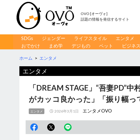
OVO [オーヴォ]
話題の情報を発信するサイト
コンテンツへ移動
検
SDGs
ジェンダー
ライフスタイル
エンタメ
索
おでかけ
まめ学
デジもの
ペット
ビジネ
ホーム
>
エンタメ
エンタメ
「DREAM STAGE」“吾妻PD
がカッコ良かった」「振り幅っ
エンタメOVO
2026年3月1日
エンタメ