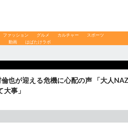
ファッション
グルメ
カルチャー
スポーツ
ス
動画
はばたけラボ
”中村倫也が迎える危機に心配の声 「大人NAZ
て大事」