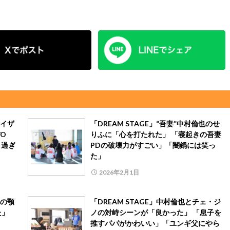
ライザ
「DREAM STAGE」“吾妻”中村倫也のせ
O
りふに「心を打たれた」 「寝起きの吾妻
し過ぎ
PDの破壊力がすごい」「闇鍋には笑っ
た」
2026年2月1日
也の顎
「DREAM STAGE」中村倫也とチェ・ジ
た」
ノの対峙シーンが「良かった」 「息子を
推すパパがかわいい」「ユンギ父にやら