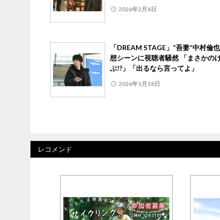
2026年2月8日
「DREAM STAGE」“吾妻”中村倫
想シーンに視聴者騒然 「まさかの
ぶ!?」「出るなら言ってよ」
2026年1月18日
レコメンド