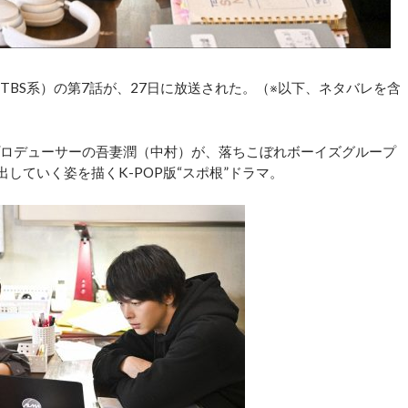
（TBS系）の第7話が、27日に放送された。（※以下、ネタバレを含
楽プロデューサーの吾妻潤（中村）が、落ちこぼれボーイズグループ
していく姿を描くK-POP版“スポ根”ドラマ。