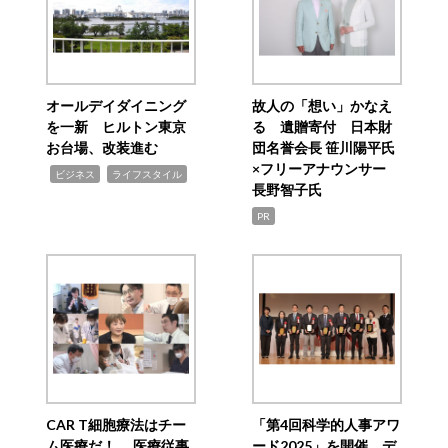
オールデイダイニング
故人の「想い」かなえ
を一新 ヒルトン東京
る 遺贈寄付 日本財
お台場、改装進む
団名誉会長 笹川陽平氏
×フリーアナウンサー
,
,
ビジネス
ライフスタイル
長野智子氏
PR
CAR T細胞療法はチー
「第4回科学的人事アワ
ム医療だ！ 医療従事
ード2025」を開催 デ