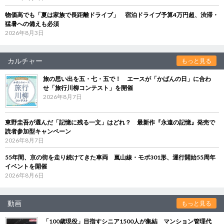
物価高でも「夏は家族で長距離ドライブ」 宿泊ドライブ予算4万円超、渋滞・
猛暑への備えも必須
2026年8月3日
カルチャー
もっと見る
旅の思い出を五・七・五で！ エースが「かばんの日」に合わ
せ「旅行川柳コンテスト」を開催
2026年8月7日
東野圭吾が選んだ「記憶に残る一文」はどれ？ 最新作『永遠の記憶』発売で
読者参加型キャンペーン
2026年8月7日
55年間、京の街を走り続けてきた車両 嵐山線・モボ301形、運行開始55周年
イベントを開催
2026年8月6日
動画
もっと見る
「100歳現役」目指すシニア1500人が集結 マンション管理代