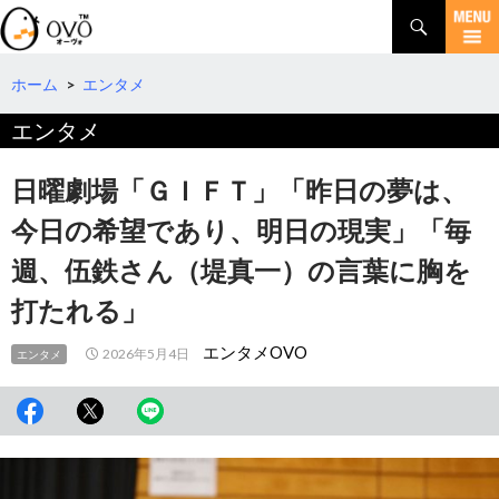
検
索
コ
ン
テ
ホーム
>
エンタメ
ン
エンタメ
ツ
へ
移
日曜劇場「ＧＩＦＴ」「昨日の夢は、
動
今日の希望であり、明日の現実」「毎
週、伍鉄さん（堤真一）の言葉に胸を
打たれる」
エンタメOVO
2026年5月4日
エンタメ