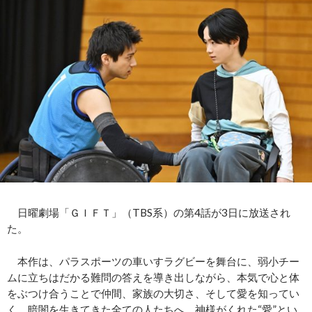
日曜劇場「ＧＩＦＴ」（TBS系）の第4話が3日に放送され
た。
本作は、パラスポーツの車いすラグビーを舞台に、弱小チー
ムに立ちはだかる難問の答えを導き出しながら、本気で心と体
をぶつけ合うことで仲間、家族の大切さ、そして愛を知ってい
く。暗闇を生きてきた全ての人たちへ、神様がくれた“愛”とい