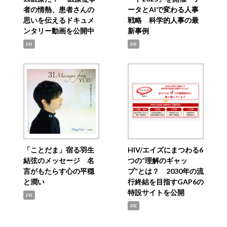
者の情熱、患者さんの
ータとAIで変わる人事
思いを伝えるドキュメ
戦略 科学的人事の最
ンタリー動画を公開中
新事例
PR
PR
「ことだま」宿る羽生
HIV/エイズにまつわる6
結弦のメッセージ 名
つの“理解のギャッ
言がもたらす心の平穏
プ”とは？ 2030年の流
と潤い
行終結を目指すGAP6の
特設サイトを公開
PR
PR