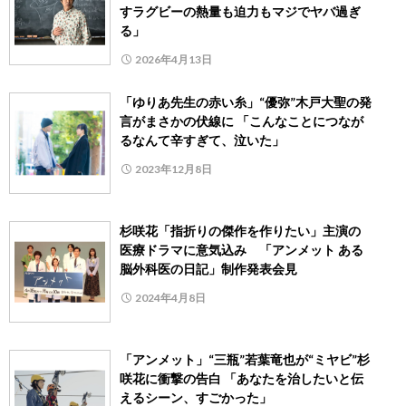
すラグビーの熱量も迫力もマジでヤバ過ぎ
る」
2026年4月13日
「ゆりあ先生の赤い糸」“優弥”木戸大聖の発
言がまさかの伏線に 「こんなことにつなが
るなんて辛すぎて、泣いた」
2023年12月8日
杉咲花「指折りの傑作を作りたい」主演の
医療ドラマに意気込み 「アンメット ある
脳外科医の日記」制作発表会見
2024年4月8日
「アンメット」“三瓶”若葉竜也が“ミヤビ”杉
咲花に衝撃の告白 「あなたを治したいと伝
えるシーン、すごかった」