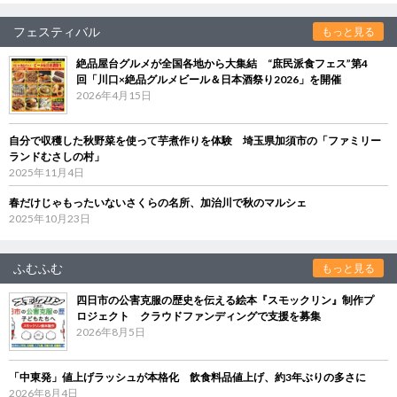
フェスティバル
もっと見る
絶品屋台グルメが全国各地から大集結 “庶民派食フェス”第4
回「川口×絶品グルメビール＆日本酒祭り2026」を開催
2026年4月15日
自分で収穫した秋野菜を使って芋煮作りを体験 埼玉県加須市の「ファミリー
ランドむさしの村」
2025年11月4日
春だけじゃもったいないさくらの名所、加治川で秋のマルシェ
2025年10月23日
ふむふむ
もっと見る
四日市の公害克服の歴史を伝える絵本『スモックリン』制作プ
ロジェクト クラウドファンディングで支援を募集
2026年8月5日
「中東発」値上げラッシュが本格化 飲食料品値上げ、約3年ぶりの多さに
2026年8月4日