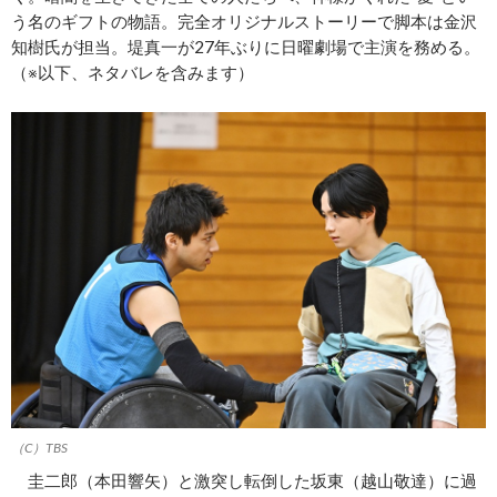
う名のギフトの物語。完全オリジナルストーリーで脚本は金沢
知樹氏が担当。堤真一が27年ぶりに日曜劇場で主演を務める。
（※以下、ネタバレを含みます）
（C）TBS
圭二郎（本田響矢）と激突し転倒した坂東（越山敬達）に過