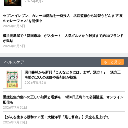
2026年8月7日
セブン‐イレブン、カレー15商品を一斉投入 名店監修から冷製うどんまで“夏
のカレーフェス”を開催中
2026年8月6日
横浜高島屋で「韓国市場」がスタート 人気グルメから雑貨まで約30ブランド
が集結
2026年8月5日
ヘルスケア
もっと見る
現代書林から新刊『こんなときには、まず、漢方！』 漢方三
考塾の15人の医師や薬剤師が執筆
2026年8月5日
重症筋無力症への正しい知識と理解を 8月8日広島市で公開講座、オンライン
配信も
2026年7月31日
【がんを生きる緩和ケア医・大橋洋平「足し算命」】天空を見上げて
2026年7月28日