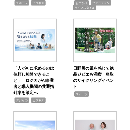
,
,
,
,
,
スポーツ
ビジネス
おでかけ
ファッション
ライフスタイル
「人がAIに求めるのは
日野川の風を感じて絶
信頼し相談できるこ
品ジビエも満喫 鳥取
と」 ロジカがAI事業
のサイクリングイベン
者と導入機関の共通指
ト
針案を策定へ
,
スポーツ
,
,
デジもの
ビジネス