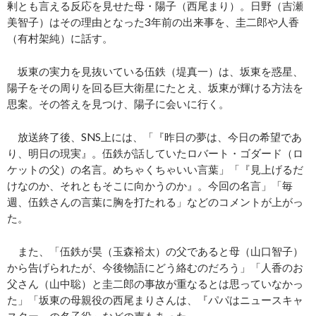
剰とも言える反応を見せた母・陽子（西尾まり）。日野（吉瀬
美智子）はその理由となった3年前の出来事を、圭二郎や人香
（有村架純）に話す。
坂東の実力を見抜いている伍鉄（堤真一）は、坂東を惑星、
陽子をその周りを回る巨大衛星にたとえ、坂東が輝ける方法を
思案。その答えを見つけ、陽子に会いに行く。
放送終了後、SNS上には、「『昨日の夢は、今日の希望であ
り、明日の現実』。伍鉄が話していたロバート・ゴダード（ロ
ケットの父）の名言。めちゃくちゃいい言葉」「『見上げるだ
けなのか、それともそこに向かうのか』。今回の名言」「毎
週、伍鉄さんの言葉に胸を打たれる」などのコメントが上がっ
た。
また、「伍鉄が昊（玉森裕太）の父であると母（山口智子）
から告げられたが、今後物語にどう絡むのだろう」「人香のお
父さん（山中聡）と圭二郎の事故が重なるとは思っていなかっ
た」「坂東の母親役の西尾まりさんは、『パパはニュースキャ