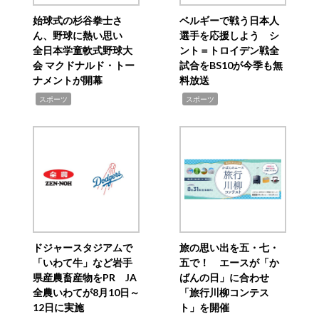
始球式の杉谷拳士さ
ベルギーで戦う日本人
ん、野球に熱い思い
選手を応援しよう シ
全日本学童軟式野球大
ント＝トロイデン戦全
会 マクドナルド・トー
試合をBS10が今季も無
ナメントが開幕
料放送
,
,
スポーツ
スポーツ
ドジャースタジアムで
旅の思い出を五・七・
「いわて牛」など岩手
五で！ エースが「か
県産農畜産物をPR JA
ばんの日」に合わせ
全農いわてが8月10日～
「旅行川柳コンテス
12日に実施
ト」を開催