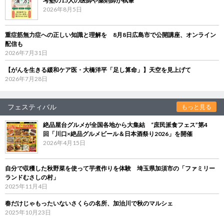
考塾の15人の医師や薬剤師が執筆
2026年8月5日
重症筋無力症への正しい知識と理解を 8月8日広島市で公開講座、オンライン
配信も
2026年7月31日
【がんを生きる緩和ケア医・大橋洋平「足し算命」】天空を見上げて
2026年7月28日
フェスティバル
もっと見る
絶品屋台グルメが全国各地から大集結 “庶民派食フェス”第4
回「川口×絶品グルメビール＆日本酒祭り2026」を開催
2026年4月15日
自分で収穫した秋野菜を使って芋煮作りを体験 埼玉県加須市の「ファミリー
ランドむさしの村」
2025年11月4日
春だけじゃもったいないさくらの名所、加治川で秋のマルシェ
2025年10月23日