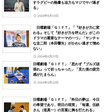
すラグビーの熱量も迫力もマジでヤバ過ぎ
る」
2026年4月13日
日曜劇場「ＧＩＦＴ」「『好きが力に変
わる』そして『好きが力を呼んだ』がこの
ドラマの重要なテーマの一つ」「ヤンチャ
な圭二郎（本田響矢）がかわい過ぎて憎め
ない」
2026年4月27日
日曜劇場「ＧＩＦＴ」「思わず『ブルズ頑
張れ』って祈っちゃった」「見た後の疲労
感がたまらん」
2026年5月12日
日曜劇場「ＧＩＦＴ」「昨日の夢は、今日
の希望であり、明日の現実」「毎週、伍鉄
さん（堤真一）の言葉に胸を打たれる」