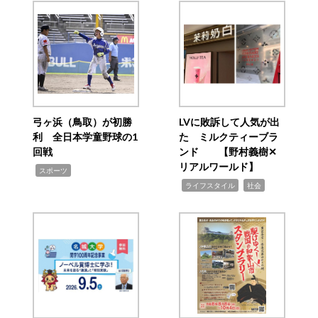
弓ヶ浜（鳥取）が初勝
LVに敗訴して人気が出
利 全日本学童野球の1
た ミルクティーブラ
回戦
ンド 【野村義樹✕
リアルワールド】
,
スポーツ
,
,
ライフスタイル
社会