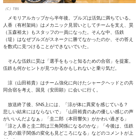
（C）TBS
メモリアルカップから半年後。ブルズは活気に満ちている。
人香（有村架純）はメカニック見習いとしてチームを支え、昊
（玉森裕太）もスタッフの一員になった。そんな中、伍鉄
（堤）はなぜブルズがスネークに勝てなかったのか、その答え
を数式に見つけることができないでいた。
そんな伍鉄に昊は「選手をもっと知るための合宿」を提案。
伍鉄も何かヒントが見つかるかもしれないと乗り気だ。
涼（山田裕貴）はチーム強化に向けたシャークヘッドとの共
同合宿を考え、国見（安田顕）に会いに行く。
放送終了後、SNS上には、「涼が体に異変を感じている？
悲しい結末にはならないで」「山田裕貴のあの優しい感じの声
がいいんだよなぁ」「圭二郎（本田響矢）がかわい過ぎる」
「涼と人香と圭二郎は三角関係になるのかな」「今後は、伍鉄
と昊の親子関係の変化も見どころになる」などのコメントが上