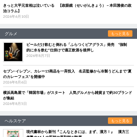
きっと大平元首相は泣いている 【政眼鏡（せいがんきょう）－本田雅俊の政
治コラム】
2026年6月10日
グルメ
もっと見る
ビールだけ飲むと倒れる「ふらつくビアグラス」発売 “強制
的に水を飲む”仕掛けで適正飲酒を後押し
2026年8月7日
セブン‐イレブン、カレー15商品を一斉投入 名店監修から冷製うどんまで“夏
のカレーフェス”を開催中
2026年8月6日
横浜高島屋で「韓国市場」がスタート 人気グルメから雑貨まで約30ブランド
が集結
2026年8月5日
ヘルスケア
もっと見る
現代書林から新刊『こんなときには、まず、漢方！』 漢方三