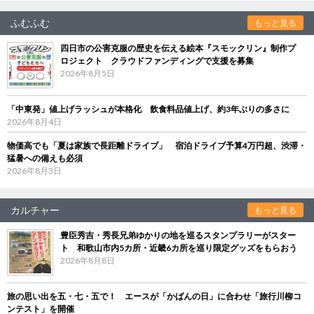
ふむふむ
もっと見る
四日市の公害克服の歴史を伝える絵本『スモックリン』制作プ
ロジェクト クラウドファンディングで支援を募集
2026年8月5日
「中東発」値上げラッシュが本格化 飲食料品値上げ、約3年ぶりの多さに
2026年8月4日
物価高でも「夏は家族で長距離ドライブ」 宿泊ドライブ予算4万円超、渋滞・
猛暑への備えも必須
2026年8月3日
カルチャー
もっと見る
豊臣秀吉・秀長兄弟ゆかりの地を巡るスタンプラリーがスター
ト 和歌山市内5カ所・近畿6カ所を巡り限定グッズをもらおう
2026年8月8日
旅の思い出を五・七・五で！ エースが「かばんの日」に合わせ「旅行川柳コ
ンテスト」を開催