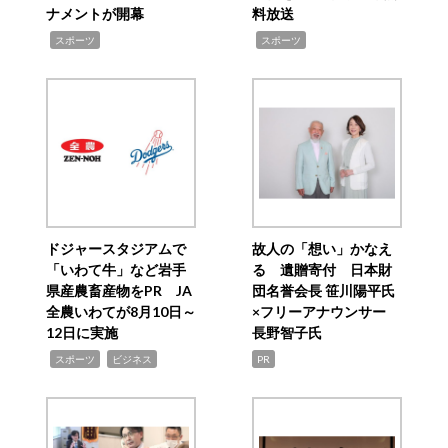
ナメントが開幕
料放送
,
,
スポーツ
スポーツ
ドジャースタジアムで
故人の「想い」かなえ
「いわて牛」など岩手
る 遺贈寄付 日本財
県産農畜産物をPR JA
団名誉会長 笹川陽平氏
全農いわてが8月10日～
×フリーアナウンサー
12日に実施
長野智子氏
,
,
スポーツ
ビジネス
PR