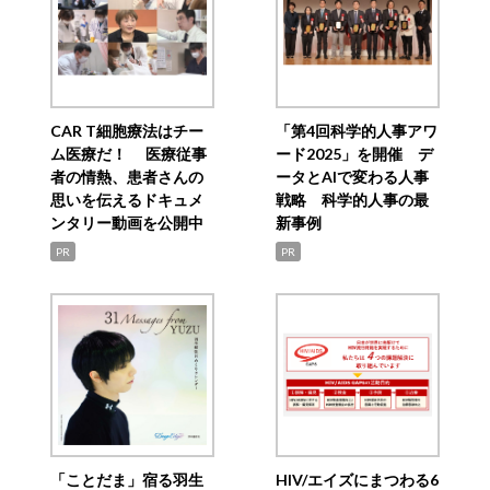
CAR T細胞療法はチー
「第4回科学的人事アワ
ム医療だ！ 医療従事
ード2025」を開催 デ
者の情熱、患者さんの
ータとAIで変わる人事
思いを伝えるドキュメ
戦略 科学的人事の最
ンタリー動画を公開中
新事例
PR
PR
「ことだま」宿る羽生
HIV/エイズにまつわる6