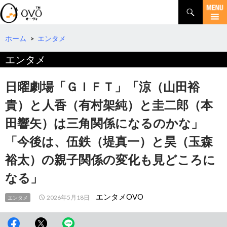
検
索
コ
ン
テ
ホーム
>
エンタメ
ン
エンタメ
ツ
へ
移
日曜劇場「ＧＩＦＴ」「涼（山田裕
動
貴）と人香（有村架純）と圭二郎（本
田響矢）は三角関係になるのかな」
「今後は、伍鉄（堤真一）と昊（玉森
裕太）の親子関係の変化も見どころに
なる」
エンタメOVO
2026年5月18日
エンタメ