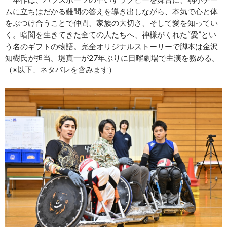
ムに立ちはだかる難問の答えを導き出しながら、本気で心と体
をぶつけ合うことで仲間、家族の大切さ、そして愛を知ってい
く。暗闇を生きてきた全ての人たちへ、神様がくれた“愛”とい
う名のギフトの物語。完全オリジナルストーリーで脚本は金沢
知樹氏が担当。堤真一が27年ぶりに日曜劇場で主演を務める。
（※以下、ネタバレを含みます）