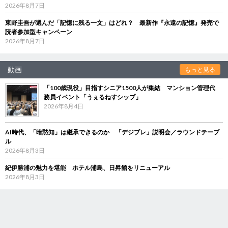
2026年8月7日
東野圭吾が選んだ「記憶に残る一文」はどれ？ 最新作『永遠の記憶』発売で
読者参加型キャンペーン
2026年8月7日
動画
もっと見る
「100歳現役」目指すシニア1500人が集結 マンション管理代
務員イベント「うぇるねすシップ」
2026年8月4日
AI時代、「暗黙知」は継承できるのか 「デジブレ」説明会／ラウンドテーブ
ル
2026年8月3日
紀伊勝浦の魅力を堪能 ホテル浦島、日昇館をリニューアル
2026年8月3日