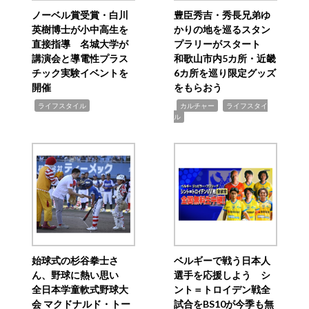
ノーベル賞受賞・白川
豊臣秀吉・秀長兄弟ゆ
英樹博士が小中高生を
かりの地を巡るスタン
直接指導 名城大学が
プラリーがスタート
講演会と導電性プラス
和歌山市内5カ所・近畿
チック実験イベントを
6カ所を巡り限定グッズ
開催
をもらおう
,
,
,
ライフスタイル
カルチャー
ライフスタイ
ル
始球式の杉谷拳士さ
ベルギーで戦う日本人
ん、野球に熱い思い
選手を応援しよう シ
全日本学童軟式野球大
ント＝トロイデン戦全
会 マクドナルド・トー
試合をBS10が今季も無