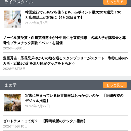
ライフスタイル
もっと見る
韓国旅行でau PAYを使うとPontaポイント最大20％還元！30
万店舗以上が対象に【9月30日まで】
2026年8月8日
ノーベル賞受賞・白川英樹博士が小中高生を直接指導 名城大学が講演会と導
電性プラスチック実験イベントを開催
2026年8月8日
豊臣秀吉・秀長兄弟ゆかりの地を巡るスタンプラリーがスタート 和歌山市内5
カ所・近畿6カ所を巡り限定グッズをもらおう
2026年8月8日
まめ学
もっと見る
写真に埋まっている位置情報はおっかないのか 【岡嶋教授の
デジタル指南】
2026年7月22日
ゼロトラストって何？ 【岡嶋教授のデジタル指南】
2026年6月18日